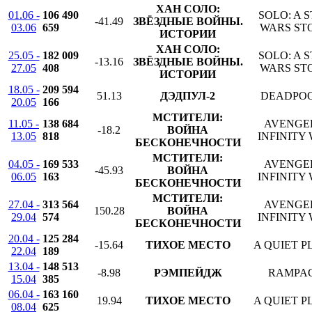
ХАН СОЛО:
01.06 -
106 490
SOLO: A 
-41.49
ЗВЁЗДНЫЕ ВОЙНЫ.
03.06
659
WARS ST
ИСТОРИИ
ХАН СОЛО:
25.05 -
182 009
SOLO: A 
-13.16
ЗВЁЗДНЫЕ ВОЙНЫ.
27.05
408
WARS ST
ИСТОРИИ
18.05 -
209 594
51.13
ДЭДПУЛ-2
DEADPOO
20.05
166
МСТИТЕЛИ:
11.05 -
138 684
AVENGE
-18.2
ВОЙНА
13.05
818
INFINITY
БЕСКОНЕЧНОСТИ
МСТИТЕЛИ:
04.05 -
169 533
AVENGE
-45.93
ВОЙНА
06.05
163
INFINITY
БЕСКОНЕЧНОСТИ
МСТИТЕЛИ:
27.04 -
313 564
AVENGE
150.28
ВОЙНА
29.04
574
INFINITY
БЕСКОНЕЧНОСТИ
20.04 -
125 284
-15.64
ТИХОЕ МЕСТО
A QUIET P
22.04
189
13.04 -
148 513
-8.98
РЭМПЕЙДЖ
RAMPA
15.04
385
06.04 -
163 160
19.94
ТИХОЕ МЕСТО
A QUIET P
08.04
625