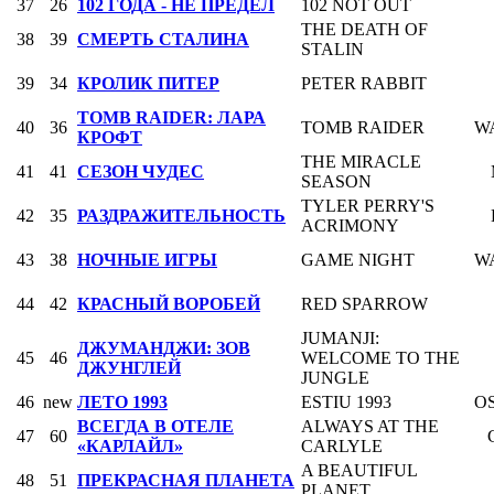
37
26
102 ГОДА - НЕ ПРЕДЕЛ
102 NOT OUT
THE DEATH OF
38
39
СМЕРТЬ СТАЛИНА
STALIN
39
34
КРОЛИК ПИТЕР
PETER RABBIT
TOMB RAIDER: ЛАРА
40
36
TOMB RAIDER
W
КРОФТ
THE MIRACLE
41
41
СЕЗОН ЧУДЕС
SEASON
TYLER PERRY'S
42
35
РАЗДРАЖИТЕЛЬНОСТЬ
ACRIMONY
43
38
НОЧНЫЕ ИГРЫ
GAME NIGHT
W
44
42
КРАСНЫЙ ВОРОБЕЙ
RED SPARROW
JUMANJI:
ДЖУМАНДЖИ: ЗОВ
45
46
WELCOME TO THE
ДЖУНГЛЕЙ
JUNGLE
46
new
ЛЕТО 1993
ESTIU 1993
O
ВСЕГДА В ОТЕЛЕ
ALWAYS AT THE
47
60
«КАРЛАЙЛ»
CARLYLE
A BEAUTIFUL
48
51
ПРЕКРАСНАЯ ПЛАНЕТА
PLANET