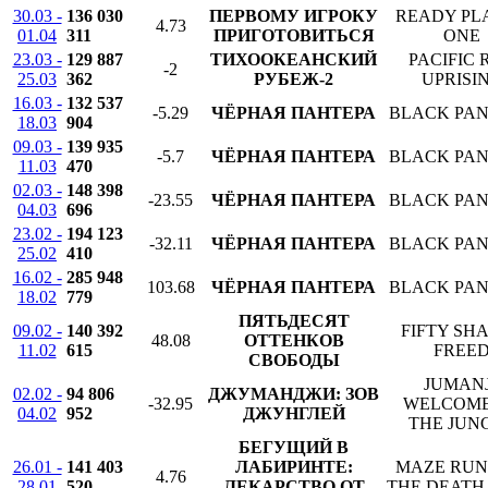
30.03 -
136 030
ПЕРВОМУ ИГРОКУ
READY PL
4.73
01.04
311
ПРИГОТОВИТЬСЯ
ONE
23.03 -
129 887
ТИХООКЕАНСКИЙ
PACIFIC 
-2
25.03
362
РУБЕЖ-2
UPRISI
16.03 -
132 537
-5.29
ЧЁРНАЯ ПАНТЕРА
BLACK PA
18.03
904
09.03 -
139 935
-5.7
ЧЁРНАЯ ПАНТЕРА
BLACK PA
11.03
470
02.03 -
148 398
-23.55
ЧЁРНАЯ ПАНТЕРА
BLACK PA
04.03
696
23.02 -
194 123
-32.11
ЧЁРНАЯ ПАНТЕРА
BLACK PA
25.02
410
16.02 -
285 948
103.68
ЧЁРНАЯ ПАНТЕРА
BLACK PA
18.02
779
ПЯТЬДЕСЯТ
09.02 -
140 392
FIFTY SH
48.08
ОТТЕНКОВ
11.02
615
FREE
СВОБОДЫ
JUMANJ
02.02 -
94 806
ДЖУМАНДЖИ: ЗОВ
-32.95
WELCOME
04.02
952
ДЖУНГЛЕЙ
THE JUN
БЕГУЩИЙ В
26.01 -
141 403
ЛАБИРИНТЕ:
MAZE RUN
4.76
28.01
520
ЛЕКАРСТВО ОТ
THE DEATH