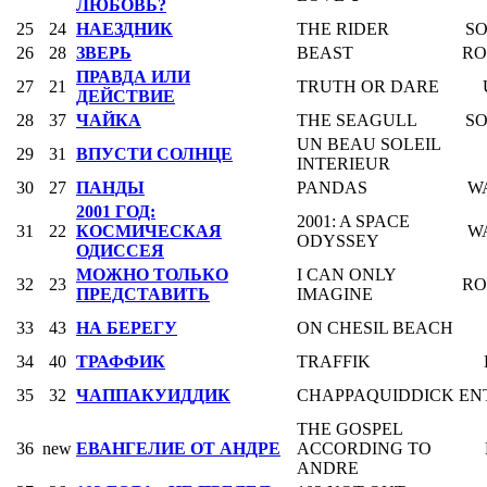
ЛЮБОВЬ?
25
24
НАЕЗДНИК
THE RIDER
SO
26
28
ЗВЕРЬ
BEAST
RO
ПРАВДА ИЛИ
27
21
TRUTH OR DARE
ДЕЙСТВИЕ
28
37
ЧАЙКА
THE SEAGULL
SO
UN BEAU SOLEIL
29
31
ВПУСТИ СОЛНЦЕ
INTERIEUR
30
27
ПАНДЫ
PANDAS
W
2001 ГОД:
2001: A SPACE
31
22
КОСМИЧЕСКАЯ
W
ODYSSEY
ОДИССЕЯ
МОЖНО ТОЛЬКО
I CAN ONLY
32
23
RO
ПРЕДСТАВИТЬ
IMAGINE
33
43
НА БЕРЕГУ
ON CHESIL BEACH
34
40
ТРАФФИК
TRAFFIK
35
32
ЧАППАКУИДДИК
CHAPPAQUIDDICK
EN
THE GOSPEL
36
new
ЕВАНГЕЛИЕ ОТ АНДРЕ
ACCORDING TO
ANDRE