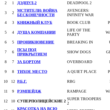
2
1
ДЭДПУЛ-2
DEADPOOL 2
МСТИТЕЛИ: ВОЙНА
AVENGERS:
3
2
БЕСКОНЕЧНОСТИ
INFINITY WAR
4
3
КНИЖНЫЙ КЛУБ
BOOK CLUB
LIFE OF THE
5
4
ДУША КОМПАНИИ
W
PARTY
6
5
ПРОНИКНОВЕНИЕ
BREAKING IN
ПСЫ ПОД
7
6
SHOW DOGS
G
ПРИКРЫТИЕМ
8
7
ЗА БОРТОМ
OVERBOARD
9
8
ТИХОЕ МЕСТО
A QUIET PLACE
10
12
Р.Б.Г.
RBG
11
9
РЭМПЕЙДЖ
RAMPAGE
W
SUPER TROOPERS
12
10
СУПЕРПОЛИЦЕЙСКИЕ 2
2
КРАСОТКА НА ВСЮ