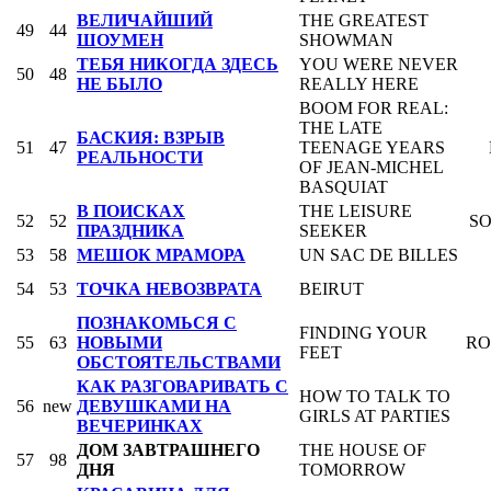
ВЕЛИЧАЙШИЙ
THE GREATEST
49
44
ШОУМЕН
SHOWMAN
ТЕБЯ НИКОГДА ЗДЕСЬ
YOU WERE NEVER
50
48
НЕ БЫЛО
REALLY HERE
BOOM FOR REAL:
THE LATE
БАСКИЯ: ВЗРЫВ
51
47
TEENAGE YEARS
РЕАЛЬНОСТИ
OF JEAN-MICHEL
BASQUIAT
В ПОИСКАХ
THE LEISURE
52
52
SO
ПРАЗДНИКА
SEEKER
53
58
МЕШОК МРАМОРА
UN SAC DE BILLES
54
53
ТОЧКА НЕВОЗВРАТА
BEIRUT
ПОЗНАКОМЬСЯ С
FINDING YOUR
55
63
НОВЫМИ
RO
FEET
ОБСТОЯТЕЛЬСТВАМИ
КАК РАЗГОВАРИВАТЬ С
HOW TO TALK TO
56
new
ДЕВУШКАМИ НА
GIRLS AT PARTIES
ВЕЧЕРИНКАХ
ДОМ ЗАВТРАШНЕГО
THE HOUSE OF
57
98
ДНЯ
TOMORROW