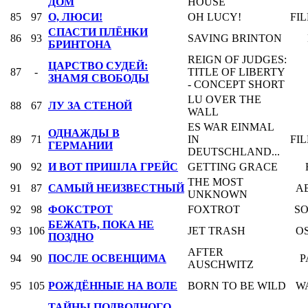
ДОМ
HOUSE
85
97
О, ЛЮСИ!
OH LUCY!
FI
СПАСТИ ПЛЁНКИ
86
93
SAVING BRINTON
БРИНТОНА
REIGN OF JUDGES:
ЦАРСТВО СУДЕЙ:
87
-
TITLE OF LIBERTY
ЗНАМЯ СВОБОДЫ
- CONCEPT SHORT
LU OVER THE
88
67
ЛУ ЗА СТЕНОЙ
WALL
ES WAR EINMAL
ОДНАЖДЫ В
89
71
IN
FI
ГЕРМАНИИ
DEUTSCHLAND...
90
92
И ВОТ ПРИШЛА ГРЕЙС
GETTING GRACE
THE MOST
91
87
САМЫЙ НЕИЗВЕСТНЫЙ
A
UNKNOWN
92
98
ФОКСТРОТ
FOXTROT
SO
БЕЖАТЬ, ПОКА НЕ
93
106
JET TRASH
O
ПОЗДНО
AFTER
94
90
ПОСЛЕ ОСВЕНЦИМА
P
AUSCHWITZ
95
105
РОЖДЁННЫЕ НА ВОЛЕ
BORN TO BE WILD
W
ТАЙНЫ ПОДВОДНОГО