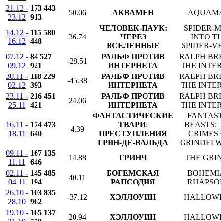
21.12 -
173 443
50.06
АКВАМЕН
AQUAM
23.12
913
ЧЕЛОВЕК-ПАУК:
SPIDER-M
14.12 -
115 580
36.74
ЧЕРЕЗ
INTO T
16.12
448
ВСЕЛЕННЫЕ
SPIDER-V
07.12 -
84 527
РАЛЬФ ПРОТИВ
RALPH BR
-28.51
09.12
921
ИНТЕРНЕТА
THE INTE
30.11 -
118 229
РАЛЬФ ПРОТИВ
RALPH BR
-45.38
02.12
393
ИНТЕРНЕТА
THE INTE
23.11 -
216 451
РАЛЬФ ПРОТИВ
RALPH BR
24.06
25.11
421
ИНТЕРНЕТА
THE INTE
ФАНТАСТИЧЕСКИЕ
FANTAS
16.11 -
174 473
ТВАРИ:
BEASTS: 
4.39
18.11
640
ПРЕСТУПЛЕНИЯ
CRIMES 
ГРИН-ДЕ-ВАЛЬДА
GRINDEL
09.11 -
167 135
14.88
ГРИНЧ
THE GRI
11.11
646
02.11 -
145 485
БОГЕМСКАЯ
BOHEMI
40.11
04.11
194
РАПСОДИЯ
RHAPSO
26.10 -
103 835
-37.12
ХЭЛЛОУИН
HALLOW
28.10
962
19.10 -
165 137
20.94
ХЭЛЛОУИН
HALLOW