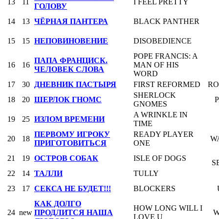
13
11
I FEEL PRETTY
ГОЛОВУ
14
13
ЧЁРНАЯ ПАНТЕРА
BLACK PANTHER
15
15
НЕПОВИНОВЕНИЕ
DISOBEDIENCE
POPE FRANCIS: A
ПАПА ФРАНЦИСК.
16
16
MAN OF HIS
ЧЕЛОВЕК СЛОВА
WORD
17
30
ДНЕВНИК ПАСТЫРЯ
FIRST REFORMED
RO
SHERLOCK
18
20
ШЕРЛОК ГНОМС
GNOMES
A WRINKLE IN
19
25
ИЗЛОМ ВРЕМЕНИ
TIME
ПЕРВОМУ ИГРОКУ
READY PLAYER
20
18
W
ПРИГОТОВИТЬСЯ
ONE
21
19
ОСТРОВ СОБАК
ISLE OF DOGS
S
22
14
ТАЛЛИ
TULLY
23
17
СЕКСА НЕ БУДЕТ!!!
BLOCKERS
КАК ДОЛГО
HOW LONG WILL I
24
new
ПРОДЛИТСЯ НАША
W
LOVE U