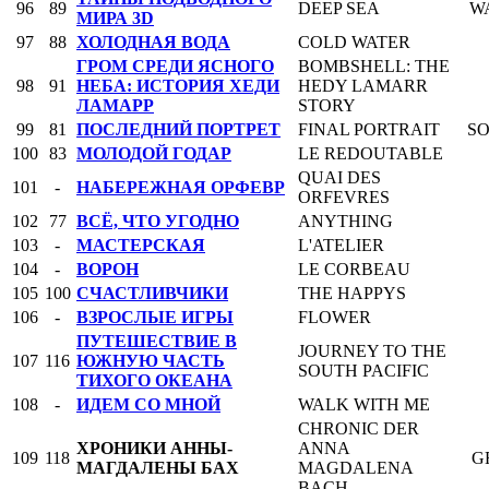
96
89
DEEP SEA
W
МИРА 3D
97
88
ХОЛОДНАЯ ВОДА
COLD WATER
ГРОМ СРЕДИ ЯСНОГО
BOMBSHELL: THE
98
91
НЕБА: ИСТОРИЯ ХЕДИ
HEDY LAMARR
ЛАМАРР
STORY
99
81
ПОСЛЕДНИЙ ПОРТРЕТ
FINAL PORTRAIT
SO
100
83
МОЛОДОЙ ГОДАР
LE REDOUTABLE
QUAI DES
101
-
НАБЕРЕЖНАЯ ОРФЕВР
ORFEVRES
102
77
ВСЁ, ЧТО УГОДНО
ANYTHING
103
-
МАСТЕРСКАЯ
L'ATELIER
104
-
ВОРОН
LE CORBEAU
105
100
СЧАСТЛИВЧИКИ
THE HAPPYS
106
-
ВЗРОСЛЫЕ ИГРЫ
FLOWER
ПУТЕШЕСТВИЕ В
JOURNEY TO THE
107
116
ЮЖНУЮ ЧАСТЬ
SOUTH PACIFIC
ТИХОГО ОКЕАНА
108
-
ИДЕМ СО МНОЙ
WALK WITH ME
CHRONIC DER
ХРОНИКИ АННЫ-
ANNA
109
118
G
МАГДАЛЕНЫ БАХ
MAGDALENA
BACH