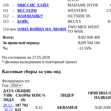
110
-
МИССИС ХАЙД
MADAME HYDE
111
-
ВЕСТЕРН
WESTERN
C
112
-
НАИЗНАНКУ
OUTSIDE IN
113
-
БОЙС
BEUYS
K
TWO MEN WENT
114
new
ОДНА ВОЙНА НА ДВОИХ
TO WAR
Всего:
$182 009 408
За прошлый период:
$209 594 166
%:
-13.16%
По состоянию на 27.05.2018
*-фильмы выходившие в повторный прокат
Кассовые сборы за уик-энд
Фильтровать по:
Год:
ДАТА
ОБЩИЕ
ОРИГИНАЛ
УИК-
СБОРЫ
ИЗМ.%
ЛИДЕР
НАЗВАН
ЭНДА
($)
28.12 -
187 702
8.22
АКВАМЕН
AQUAM
30.12
625