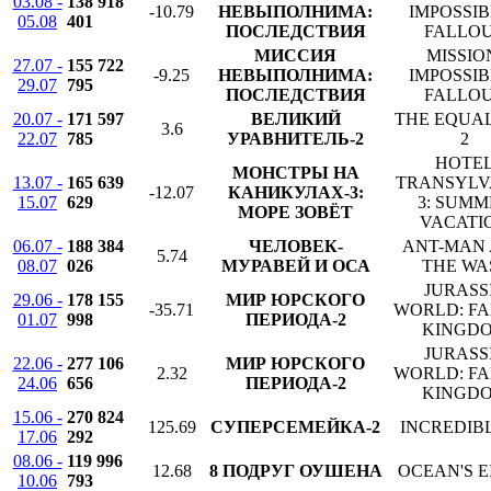
03.08 -
138 918
-10.79
НЕВЫПОЛНИМА:
IMPOSSIB
05.08
401
ПОСЛЕДСТВИЯ
FALLO
МИССИЯ
MISSIO
27.07 -
155 722
-9.25
НЕВЫПОЛНИМА:
IMPOSSIB
29.07
795
ПОСЛЕДСТВИЯ
FALLO
20.07 -
171 597
ВЕЛИКИЙ
THE EQUA
3.6
22.07
785
УРАВНИТЕЛЬ-2
2
HOTE
МОНСТРЫ НА
13.07 -
165 639
TRANSYLV
-12.07
КАНИКУЛАХ-3:
15.07
629
3: SUMM
МОРЕ ЗОВЁТ
VACATI
06.07 -
188 384
ЧЕЛОВЕК-
ANT-MAN
5.74
08.07
026
МУРАВЕЙ И ОСА
THE WA
JURASS
29.06 -
178 155
МИР ЮРСКОГО
-35.71
WORLD: F
01.07
998
ПЕРИОДА-2
KINGD
JURASS
22.06 -
277 106
МИР ЮРСКОГО
2.32
WORLD: F
24.06
656
ПЕРИОДА-2
KINGD
15.06 -
270 824
125.69
СУПЕРСЕМЕЙКА-2
INCREDIBL
17.06
292
08.06 -
119 996
12.68
8 ПОДРУГ ОУШЕНА
OCEAN'S E
10.06
793