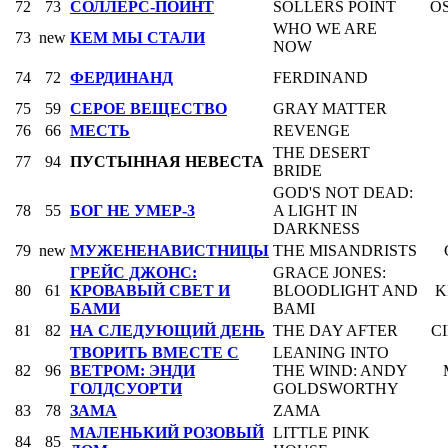
72
73
СОЛЛЕРС-ПОЙНТ
SOLLERS POINT
O
WHO WE ARE
73
new
КЕМ МЫ СТАЛИ
NOW
74
72
ФЕРДИНАНД
FERDINAND
75
59
СЕРОЕ ВЕЩЕСТВО
GRAY MATTER
76
66
МЕСТЬ
REVENGE
THE DESERT
77
94
ПУСТЫННАЯ НЕВЕСТА
BRIDE
GOD'S NOT DEAD:
78
55
БОГ НЕ УМЕР-3
A LIGHT IN
DARKNESS
79
new
МУЖЕНЕНАВИСТНИЦЫ
THE MISANDRISTS
ГРЕЙС ДЖОНС:
GRACE JONES:
80
61
КРОВАВЫЙ СВЕТ И
BLOODLIGHT AND
K
БАМИ
BAMI
81
82
НА СЛЕДУЮЩИЙ ДЕНЬ
THE DAY AFTER
C
ТВОРИТЬ ВМЕСТЕ С
LEANING INTO
82
96
ВЕТРОМ: ЭНДИ
THE WIND: ANDY
ГОЛДСУОРТИ
GOLDSWORTHY
83
78
ЗАМА
ZAMA
МАЛЕНЬКИЙ РОЗОВЫЙ
LITTLE PINK
84
85