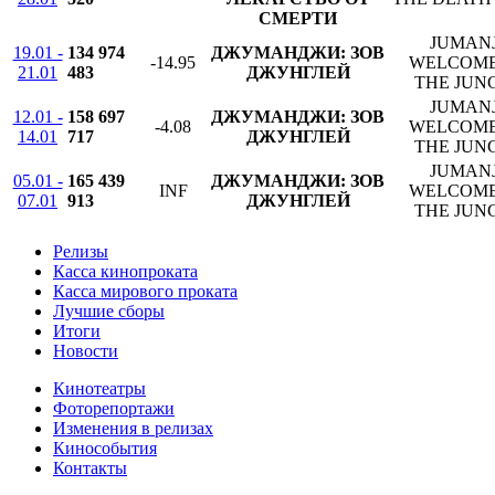
СМЕРТИ
JUMANJ
19.01 -
134 974
ДЖУМАНДЖИ: ЗОВ
-14.95
WELCOME
21.01
483
ДЖУНГЛЕЙ
THE JUN
JUMANJ
12.01 -
158 697
ДЖУМАНДЖИ: ЗОВ
-4.08
WELCOME
14.01
717
ДЖУНГЛЕЙ
THE JUN
JUMANJ
05.01 -
165 439
ДЖУМАНДЖИ: ЗОВ
INF
WELCOME
07.01
913
ДЖУНГЛЕЙ
THE JUN
Релизы
Касса кинопроката
Касса мирового проката
Лучшие сборы
Итоги
Новости
Кинотеатры
Фоторепортажи
Изменения в релизах
Кинособытия
Контакты