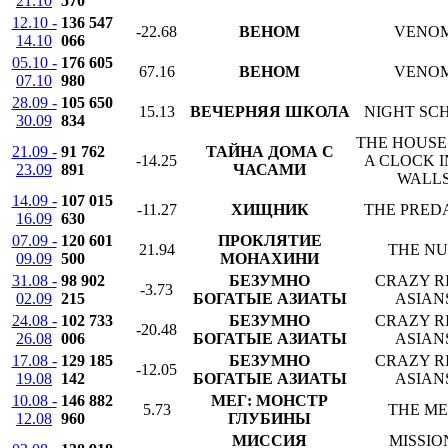
21.10
570
12.10 -
136 547
-22.68
ВЕНОМ
VENO
14.10
066
05.10 -
176 605
67.16
ВЕНОМ
VENO
07.10
980
28.09 -
105 650
15.13
ВЕЧЕРНЯЯ ШКОЛА
NIGHT SC
30.09
834
THE HOUSE
21.09 -
91 762
ТАЙНА ДОМА С
-14.25
A CLOCK I
23.09
891
ЧАСАМИ
WALL
14.09 -
107 015
-11.27
ХИЩНИК
THE PRED
16.09
630
07.09 -
120 601
ПРОКЛЯТИЕ
21.94
THE N
09.09
500
МОНАХИНИ
31.08 -
98 902
БЕЗУМНО
CRAZY R
-3.73
02.09
215
БОГАТЫЕ АЗИАТЫ
ASIAN
24.08 -
102 733
БЕЗУМНО
CRAZY R
-20.48
26.08
006
БОГАТЫЕ АЗИАТЫ
ASIAN
17.08 -
129 185
БЕЗУМНО
CRAZY R
-12.05
19.08
142
БОГАТЫЕ АЗИАТЫ
ASIAN
10.08 -
146 882
МЕГ: МОНСТР
5.73
THE M
12.08
960
ГЛУБИНЫ
МИССИЯ
MISSIO