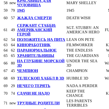
КРАСАВИЦА ДЛЯ
58
new
MARY SHELLEY
ЧУДОВИЩА
59
79
1945
1945
60
57
ЖАЖДА СМЕРТИ
DEATH WISH
СЕРЖАНТ СТАББИ:
SGT. STUBBY: AN
61
49
АМЕРИКАНСКИЙ
F
AMERICAN HERO
ГЕРОЙ
62
54
ПОЛОЖИТЕСЬ НА ПИТА
LEAN ON PETE
63
64
КИНОРАБОТНИК
FILMWORKER
K
64
62
ПАРАНОРМАЛЬНОЕ
THE ENDLESS
W
65
65
ХРАНИТЕЛЬНИЦЫ
THE GUARDIANS
НА ГЛУБИНЕ МОРСКОЙ
UNDER THE SEA
66
80
W
3D
3D
67
45
ЧЕМПИОН
CHAMPION
W
68
69
ТЕЛЕСКОП ХАББЛ В 3D
HUBBLE 3D
W
69
29
НЕЧЕГО ТЕРЯТЬ
NADA A PERDER
KEEP THE
70
74
СДАЧИ НЕ НАДО
K
CHANGE
LES PARENTS
71
new
ТРУДНЫЕ РОДИТЕЛИ
TERRIBLES