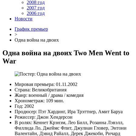
2008 год
2007 год
2006 год
Новости
График премьер
>
Одна война на двоих
Одна война на двоих
Two Men Went to
War
Мировая премьера:
01.11.2002
Страна:
Великобритания
Жанр:
военный
/
драма
/
комедия
Хронометраж:
109 мин.
Год:
2002
Продюсер:
Пэт Хардинг
,
Ира Трэттнер
,
Амит Баруа
Режиссер:
Джон Хендерсон
В ролях:
Кеннет Крэнэм
,
Лео Билл
,
Розанна Лэвэлл
,
Филлида Ло
,
Джеймс Флит
,
Джулиан Гловер
,
Энтони
Валентайн
,
Дэвид Райалл
,
Дерек Джекоби
,
Ричард