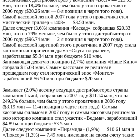
млн, что на 18,4% больше, чем было у этого прокатчика в
2006 году ($20.26 млн — 8-я позиция в чарте того года).
Самой кассовой лентой 2007 года у этого прокатчика стал
мистический триллер «1408» — $3.50 млн.
Далее следует (3,6%) компания «Каскад», собравшая $20.33
млн, что на 79% меньше, чем было у этого дистрибьютора в
2006 году ($96.74 млн — 2-я позиция в чарте того года).
Самой кассовой картиной этого прокатчика в 2007 году стала
костюмно-историческая драма «Слуга государев»,
заработавшая $5.34 млн при бюджете $10 млн.
Занимающая девятую позицию (2,7%) компания «Наше Кино»
собрала $15.03 млн. Самым кассовым ее релизом в
прошедшем году стал исторический эпос «Монгол»,
заработавший $6.50 млн при бюджете $20 млн.
Замыкает (2,0%) десятку ведущих дистрибьюторов страны
компания Lizard, собравшая в 2007 году $11.14 млн, что на
249,2% больше, чем было у этого прокатчика в 2006 году
($3.19 млн — 11-я позиция в чарте того года). Самым
кассовым фильмом в 2007 году и самым кассовым релизом за
всю историю компании стал ужастик «Ведьма», заработавший
$4.89 млн при бюджете $3.5 млн.
Далее следуют компании «Пирамида» (1,9%) — $10.61 млн и
«Люксор» (1,3%) — 7.49 млн, имеющие на своем счету такие