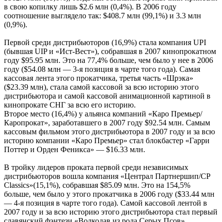
в свою копилку лишь $2.6 млн (0,4%). В 2006 году
соотношение выглядело так: $408.7 млн (99,1%) и 3.3 млн
(0,9%).
Первой среди дистрибьюторов (16,9%) стала компания UPI
(бывшая UIP и «Ист-Вест»), собравшая в 2007 кинопрокатном
году $95.95 млн. Это на 77,4% больше, чем было у нее в 2006
году ($54.08 млн — 3-я позиция в чарте того года). Самая
кассовая лента этого прокатчика, третья часть «Шрэка»
($23.39 млн), стала самой кассовой за всю историю этого
дистрибьютора и самой кассовой анимационной картиной в
кинопрокате СНГ за всю его историю.
Второе место (16,4%) у альянса компаний «Каро Премьер/
Каропрокат», заработавшего в 2007 году $92.54 млн. Самым
кассовым фильмом этого дистрибьютора в 2007 году и за всю
историю компании «Каро Премьер» стал блокбастер «Гарри
Поттер и Орден Феникса» — $16.33 млн.
В тройку лидеров проката первой среди независимых
дистрибьюторов вошла компания «Централ Партнершип/CP
Classics»(15,1%), собравшая $85.09 млн. Это на 154,5%
больше, чем было у этого прокатчика в 2006 году ($33.44 млн
— 4-я позиция в чарте того года). Самой кассовой лентой в
2007 году и за всю историю этого дистрибьютора стал первый
славянский фэнтези «Волкодав из рода Серых Псов»,