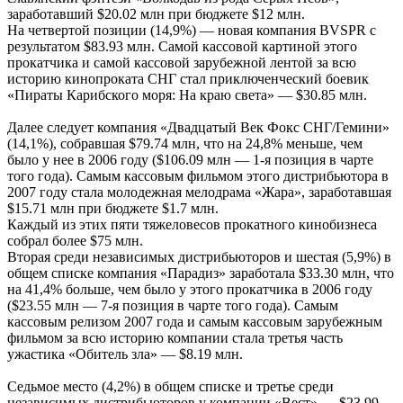
заработавший $20.02 млн при бюджете $12 млн.
На четвертой позиции (14,9%) — новая компания BVSPR c
результатом $83.93 млн. Самой кассовой картиной этого
прокатчика и самой кассовой зарубежной лентой за всю
историю кинопроката СНГ стал приключенческий боевик
«Пираты Карибского моря: На краю света» — $30.85 млн.
Далее следует компания «Двадцатый Век Фокс СНГ/Гемини»
(14,1%), собравшая $79.74 млн, что на 24,8% меньше, чем
было у нее в 2006 году ($106.09 млн — 1-я позиция в чарте
того года). Самым кассовым фильмом этого дистрибьютора в
2007 году стала молодежная мелодрама «Жара», заработавшая
$15.71 млн при бюджете $1.7 млн.
Каждый из этих пяти тяжеловесов прокатного кинобизнеса
собрал более $75 млн.
Вторая среди независимых дистрибьюторов и шестая (5,9%) в
общем списке компания «Парадиз» заработала $33.30 млн, что
на 41,4% больше, чем было у этого прокатчика в 2006 году
($23.55 млн — 7-я позиция в чарте того года). Самым
кассовым релизом 2007 года и самым кассовым зарубежным
фильмом за всю историю компании стала третья часть
ужастика «Обитель зла» — $8.19 млн.
Седьмое место (4,2%) в общем списке и третье среди
независимых дистрибьюторов у компании «Вест» — $23.99