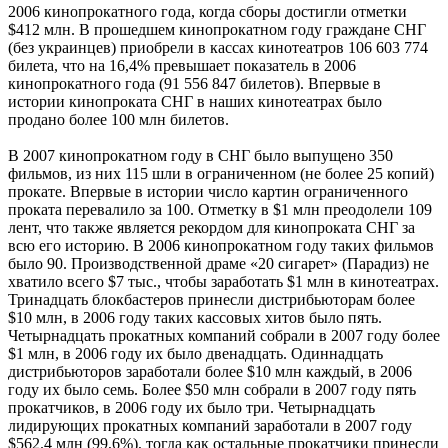
2006 кинопрокатного года, когда сборы достигли отметки
$412 млн. В прошедшем кинопрокатном году граждане СНГ
(без украинцев) приобрели в кассах кинотеатров 106 603 774
билета, что на 16,4% превышает показатель в 2006
кинопрокатного года (91 556 847 билетов). Впервые в
истории кинопроката СНГ в наших кинотеатрах было
продано более 100 млн билетов.
В 2007 кинопрокатном году в СНГ было выпущено 350
фильмов, из них 115 шли в ограниченном (не более 25 копий)
прокате. Впервые в истории число картин ограниченного
проката перевалило за 100. Отметку в $1 млн преодолели 109
лент, что также является рекордом для кинопроката СНГ за
всю его историю. В 2006 кинопрокатном году таких фильмов
было 90. Производственной драме «20 сигарет» (Парадиз) не
хватило всего $7 тыс., чтобы заработать $1 млн в кинотеатрах.
Тринадцать блокбастеров принесли дистрибьюторам более
$10 млн, в 2006 году таких кассовых хитов было пять.
Четырнадцать прокатных компаний собрали в 2007 году более
$1 млн, в 2006 году их было двенадцать. Одиннадцать
дистрибьюторов заработали более $10 млн каждый, в 2006
году их было семь. Более $50 млн собрали в 2007 году пять
прокатчиков, в 2006 году их было три. Четырнадцать
лидирующих прокатных компаний заработали в 2007 году
$562.4 млн (99,6%), тогда как остальные прокатчики принесли