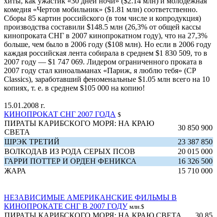
хиты, как ужастик «30 дней ночи» ($2.14 млн) и молодежная
комедия «Чертов мобильник» ($1.81 млн) соответственно.
Сборы 85 картин российского (в том числе и копродукция)
производства составили $148.5 млн (26,3% от общей кассы
кинопроката СНГ в 2007 кинопрокатном году), что на 27,3%
больше, чем было в 2006 году ($108 млн). Но если в 2006 году
каждая российская лента собирала в среднем $1 830 509, то в
2007 году — $1 747 069. Лидером ограниченного проката в
2007 году стал киноальманах «Париж, я люблю тебя» (CP
Classics), заработавший феноменальные $1.05 млн всего на 10
копиях, т. е. в среднем $105 000 на копию!
15.01.2008 г.
КИНОПРОКАТ СНГ 2007 ГОДА
$
ПИРАТЫ КАРИБСКОГО МОРЯ: НА КРАЮ
30 850 900
СВЕТА
ШРЭК ТРЕТИЙ
23 387 850
ВОЛКОДАВ ИЗ РОДА СЕРЫХ ПСОВ
20 015 000
ГАРРИ ПОТТЕР И ОРДЕН ФЕНИКСА
16 326 500
ЖАРА
15 710 000
НЕЗАВИСИМЫЕ АМЕРИКАНСКИЕ ФИЛЬМЫ В
КИНОПРОКАТЕ СНГ В 2007 ГОДУ
млн.$
ПИРАТЫ КАРИБСКОГО МОРЯ: НА КРАЮ СВЕТА
30.85