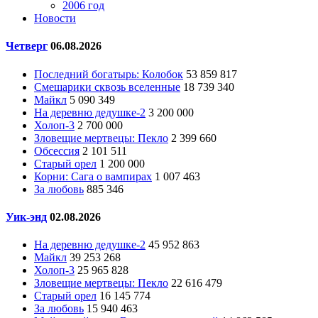
2006 год
Новости
Четверг
06.08.2026
Последний богатырь: Колобок
53 859 817
Смешарики сквозь вселенные
18 739 340
Майкл
5 090 349
На деревню дедушке-2
3 200 000
Холоп-3
2 700 000
Зловещие мертвецы: Пекло
2 399 660
Обсессия
2 101 511
Старый орел
1 200 000
Корни: Сага о вампирах
1 007 463
За любовь
885 346
Уик-энд
02.08.2026
На деревню дедушке-2
45 952 863
Майкл
39 253 268
Холоп-3
25 965 828
Зловещие мертвецы: Пекло
22 616 479
Старый орел
16 145 774
За любовь
15 940 463