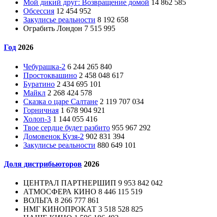
Мой дикий друг: Возвращение домой
14 862 585
Обсессия
12 454 952
Закулисье реальности
8 192 658
Ограбить Лондон
7 515 995
Год
2026
Чебурашка-2
6 244 265 840
Простоквашино
2 458 048 617
Буратино
2 434 695 101
Майкл
2 268 424 578
Сказка о царе Салтане
2 119 707 034
Горничная
1 678 904 921
Холоп-3
1 144 055 416
Твое сердце будет разбито
955 967 292
Домовенок Кузя-2
902 831 394
Закулисье реальности
880 649 101
Доля дистрибьюторов
2026
ЦЕНТРАЛ ПАРТНЕРШИП
9 953 842 042
АТМОСФЕРА КИНО
8 446 115 519
ВОЛЬГА
8 266 777 861
НМГ КИНОПРОКАТ
3 518 528 825