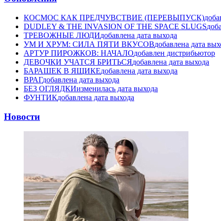
КОСМОС КАК ПРЕДЧУВСТВИЕ (ПЕРЕВЫПУСК)
доба
DUDLEY & THE INVASION OF THE SPACE SLUGS
доб
ТРЕВОЖНЫЕ ЛЮДИ
добавлена дата выхода
УМ И ХРУМ: СИЛА ПЯТИ ВКУСОВ
добавлена дата вых
АРТУР ПИРОЖКОВ: НАЧАЛО
добавлен дистрибьютор
ДЕВОЧКИ УЧАТСЯ БРИТЬСЯ
добавлена дата выхода
БАРАШЕК В ЯЩИКЕ
добавлена дата выхода
ВРАГ
добавлена дата выхода
БЕЗ ОГЛЯДКИ
изменилась дата выхода
ФУНТИК
добавлена дата выхода
Новости