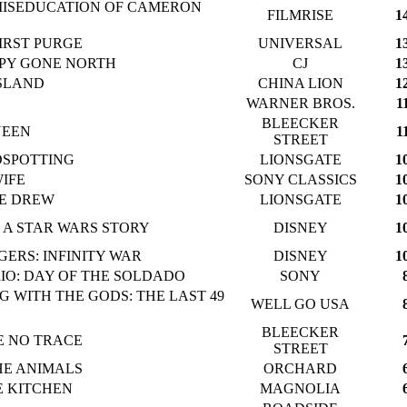
MISEDUCATION OF CAMERON
FILMRISE
1
IRST PURGE
UNIVERSAL
1
SPY GONE NORTH
CJ
1
ISLAND
CHINA LION
1
WARNER BROS.
1
BLEECKER
EEN
1
STREET
DSPOTTING
LIONSGATE
1
IFE
SONY CLASSICS
1
E DREW
LIONSGATE
1
 A STAR WARS STORY
DISNEY
1
ERS: INFINITY WAR
DISNEY
1
IO: DAY OF THE SOLDADO
SONY
 WITH THE GODS: THE LAST 49
WELL GO USA
BLEECKER
E NO TRACE
STREET
HE ANIMALS
ORCHARD
E KITCHEN
MAGNOLIA