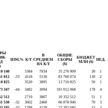
ОРЫ
В
ОБЩИЕ
ИК-
БЮДЖЕТ
ИЗМ.%
К/Т
СРЕДНЕМ
СБОРЫ
НЕД.
Д
МЛН ($)
НА К/Т
($)
)
10 140
3384
7834
35 276 909
30
1
51 012
-53
4118
5136
83 760 074
130
2
10 825
3520
3895
13 710 825
50
1
73 347
-44
3482
3094
181 012 068
178
4
52 512
2719
3807
10 352 512
51
1
61 530
-32
3602
2460
66 878 940
70
3
83 195
-32
1788
4129
23 392 685
15
2