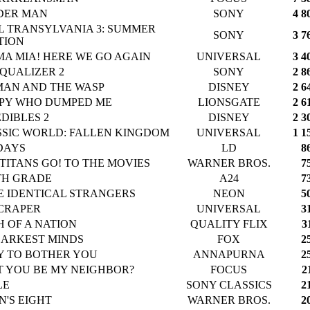
DER MAN
SONY
4 8
L TRANSYLVANIA 3: SUMMER
SONY
3 7
TION
A MIA! HERE WE GO AGAIN
UNIVERSAL
3 4
QUALIZER 2
SONY
2 8
MAN AND THE WASP
DISNEY
2 6
SPY WHO DUMPED ME
LIONSGATE
2 6
DIBLES 2
DISNEY
2 3
SSIC WORLD: FALLEN KINGDOM
UNIVERSAL
1 1
DAYS
LD
8
TITANS GO! TO THE MOVIES
WARNER BROS.
7
TH GRADE
A24
7
E IDENTICAL STRANGERS
NEON
5
CRAPER
UNIVERSAL
3
 OF A NATION
QUALITY FLIX
3
DARKEST MINDS
FOX
2
Y TO BOTHER YOU
ANNAPURNA
2
T YOU BE MY NEIGHBOR?
FOCUS
2
LE
SONY CLASSICS
2
'S EIGHT
WARNER BROS.
2