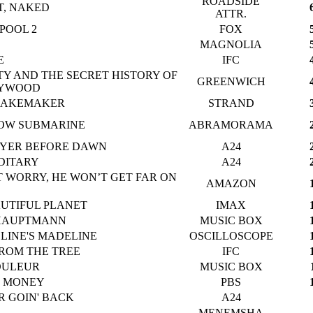
ROADSIDE
T, NAKED
ATTR.
POOL 2
FOX
MAGNOLIA
E
IFC
TY AND THE SECRET HISTORY OF
GREENWICH
YWOOD
CAKEMAKER
STRAND
OW SUBMARINE
ABRAMORAMA
AYER BEFORE DAWN
A24
DITARY
A24
 WORRY, HE WON’T GET FAR ON
AMAZON
AUTIFUL PLANET
IMAX
HAUPTMANN
MUSIC BOX
LINE'S MADELINE
OSCILLOSCOPE
FROM THE TREE
IFC
OULEUR
MUSIC BOX
 MONEY
PBS
R GOIN' BACK
A24
MENEMSHA