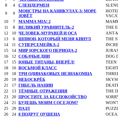
8
4
СЛЕНДЕРМЕН
SLEN
МОНСТРЫ НА КАНИКУЛАХ-3: МОРЕ
HOTE
9
9
ЗОВЁТ
VACA
10
7
MAMMA MIA! 2
MAMM
11
8
ВЕЛИКИЙ УРАВНИТЕЛЬ-2
THE E
12
10
ЧЕЛОВЕК-МУРАВЕЙ И ОСА
ANT-
13
6
ШПИОН, КОТОРЫЙ МЕНЯ КИНУЛ
THE 
14
11
СУПЕРСЕМЕЙКА-2
INCRE
15
14
МИР ЮРСКОГО ПЕРИОДА-2
JURA
16
12
СОБАЧЬИ ДНИ
DOG 
17
15
ЮНЫЕ ТИТАНЫ, ВПЕРЁД!
TEEN 
18
16
ВОСЬМОЙ КЛАСС
EIGH
19
18
ТРИ ОДИНАКОВЫХ НЕЗНАКОМЦА
THRE
20
19
НЕБОСКРЁБ
SKYS
21
17
ГИБЕЛЬ НАЦИИ
DEATH
22
13
ТЁМНЫЕ ОТРАЖЕНИЯ
THE 
23
20
ПРОСТИТЕ ЗА БЕСПОКОЙСТВО
SORR
24
21
БУДЕШЬ МОИМ СОСЕДОМ?
WON'
25
29
ПАЗЛ
PUZZ
26
24
8 ПОДРУГ ОУШЕНА
OCEAN