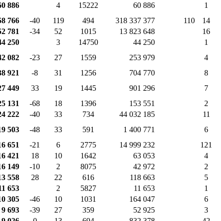
60 886
4
15222
60 886
1
58 766
-40
119
494
318 337 377
110
14
52 781
-34
52
1015
13 823 648
16
44 250
3
14750
44 250
1
42 082
-23
27
1559
253 979
4
38 921
-8
31
1256
704 770
8
27 449
33
19
1445
901 296
7
25 131
-68
18
1396
153 551
2
24 222
-40
33
734
44 032 185
11
19 503
-48
33
591
1 400 771
6
16 651
-21
6
2775
14 999 232
121
16 421
18
10
1642
63 053
4
16 149
-10
2
8075
42 972
2
13 558
28
22
616
118 663
5
11 653
2
5827
11 653
1
10 305
-46
10
1031
164 047
6
9 693
-39
27
359
52 925
3
9 026
0
13
694
832 378
42