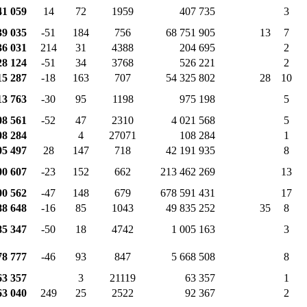
41 059
14
72
1959
407 735
3
39 035
-51
184
756
68 751 905
13
7
36 031
214
31
4388
204 695
2
28 124
-51
34
3768
526 221
2
15 287
-18
163
707
54 325 802
28
10
13 763
-30
95
1198
975 198
5
08 561
-52
47
2310
4 021 568
5
08 284
4
27071
108 284
1
05 497
28
147
718
42 191 935
8
00 607
-23
152
662
213 462 269
13
00 562
-47
148
679
678 591 431
17
88 648
-16
85
1043
49 835 252
35
8
85 347
-50
18
4742
1 005 163
3
78 777
-46
93
847
5 668 508
8
63 357
3
21119
63 357
1
63 040
249
25
2522
92 367
2