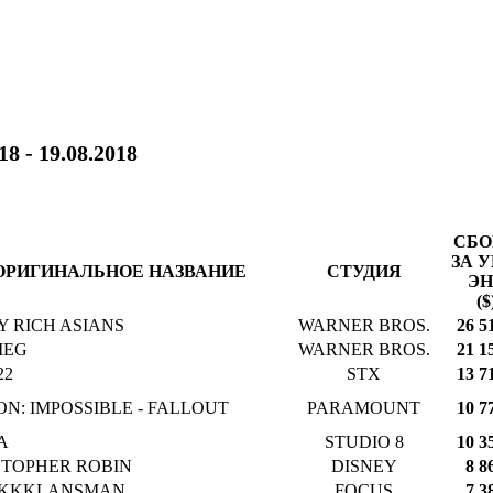
18 - 19.08.2018
СБ
ЗА У
ОРИГИНАЛЬНОЕ НАЗВАНИЕ
СТУДИЯ
ЭН
($
Y RICH ASIANS
WARNER BROS.
26 5
MEG
WARNER BROS.
21 1
22
STX
13 7
ON: IMPOSSIBLE - FALLOUT
PARAMOUNT
10 7
A
STUDIO 8
10 3
STOPHER ROBIN
DISNEY
8 8
KKKLANSMAN
FOCUS
7 3