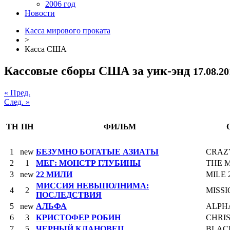
2006 год
Новости
Касса мирового проката
>
Касса США
Кассовые сборы США за уик-энд
17.08.20
« Пред.
След. »
ТН
ПН
ФИЛЬМ
1
new
БЕЗУМНО БОГАТЫЕ АЗИАТЫ
CRAZ
2
1
МЕГ: МОНСТР ГЛУБИНЫ
THE 
3
new
22 МИЛИ
MILE 
МИССИЯ НЕВЫПОЛНИМА:
4
2
MISSI
ПОСЛЕДСТВИЯ
5
new
АЛЬФА
ALPH
6
3
КРИСТОФЕР РОБИН
CHRI
7
5
ЧЕРНЫЙ КЛАНОВЕЦ
BLAC