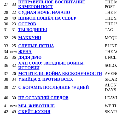
НЕПРАВИЛЬНОЕ ВОСПИТАНИЕ
THE 
27
33
КЭМЕРОН ПОСТ
POST
28
22
СУДНАЯ НОЧЬ. НАЧАЛО
THE F
29
40
ШПИОН ПОШЁЛ НА СЕВЕР
THE 
30
23
ОСТРОВ
THE 
31
31
ТЫ ВОДИШЬ!
TAG
32
28
МАККУИН
MCQU
33
25
СЛЕПЫЕ ПЯТНА
BLIN
34
new
ЖЕНА
THE W
35
36
ДЯДЯ ДРЮ
UNCL
ХАН СОЛО: ЗВЁЗДНЫЕ ВОЙНЫ.
36
32
SOLO:
ИСТОРИИ
37
26
МСТИТЕЛИ: ВОЙНА БЕСКОНЕЧНОСТИ
AVENG
38
34
УБИЙЦА-2. ПРОТИВ ВСЕХ
SICAR
ALONG
39
27
С БОГАМИ: ПОСЛЕДНИЕ 49 ДНЕЙ
DAYS
40
30
НЕ ОСТАВЛЯЙ СЛЕДОВ
LEAV
41
new
МЫ, ЖИВОТНЫЕ
WE T
42
49
СКЕЙТ-КУХНЯ
SKAT