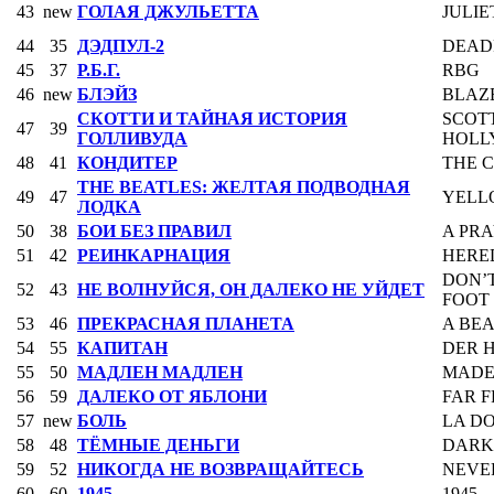
43
new
ГОЛАЯ ДЖУЛЬЕТТА
JULIE
44
35
ДЭДПУЛ-2
DEAD
45
37
Р.Б.Г.
RBG
46
new
БЛЭЙЗ
BLAZ
СКОТТИ И ТАЙНАЯ ИСТОРИЯ
SCOT
47
39
ГОЛЛИВУДА
HOLL
48
41
КОНДИТЕР
THE 
THE BEATLES: ЖЕЛТАЯ ПОДВОДНАЯ
49
47
YELL
ЛОДКА
50
38
БОИ БЕЗ ПРАВИЛ
A PR
51
42
РЕИНКАРНАЦИЯ
HERE
DON’T
52
43
НЕ ВОЛНУЙСЯ, ОН ДАЛЕКО НЕ УЙДЕТ
FOOT
53
46
ПРЕКРАСНАЯ ПЛАНЕТА
A BE
54
55
КАПИТАН
DER 
55
50
МАДЛЕН МАДЛЕН
MADE
56
59
ДАЛЕКО ОТ ЯБЛОНИ
FAR 
57
new
БОЛЬ
LA D
58
48
ТЁМНЫЕ ДЕНЬГИ
DARK
59
52
НИКОГДА НЕ ВОЗВРАЩАЙТЕСЬ
NEVE
60
60
1945
1945