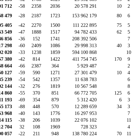
01 712
-58
2358
2036
20 578 291
10
2
68 479
-28
2187
1723
153 962 179
80
6
05 405
-42
2270
1500
111 222 895
75
5
63 549
-47
1888
1517
94 782 433
62
5
46 856
-36
152
1741
208 392 506
7
17 298
-60
2409
1086
29 998 313
40
3
02 020
-33
1238
1859
594 100 868
10
57 380
-42
814
1422
411 754 745
170
9
68 664
-66
2387
364
5 929 487
2
50 127
-59
590
1271
27 301 479
10
4
35 239
-54
542
1357
11 638 783
6
02 144
-32
276
1819
10 567 548
8
14 860
-55
370
851
66 772 705
125
6
11 193
-69
354
879
5 312 420
6
3
55 173
-88
448
570
12 289 659
34
3
53 968
-40
143
1776
16 297 953
7
14 115
-38
206
1039
22 076 102
11
12 704
32
108
1969
728 323
4
00 057
-22
211
948
138 780 224
70
11