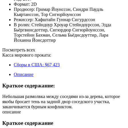
Формат:
2D
Продюсер:
Гримар Йоунссон
,
Синдри Паудль
Кьяртанссон
,
Тор Сигюрйоунссон
Режиссер:
Хафштайн Гуннар Сигурдссон
В ролях:
Стейндоур Хроуар Стейндоурссон
,
Эдда
Бьёргвинсдоттир
,
Сигюрдюр Сигюрйоунссон
,
Торстейнн Бахман
,
Сельма Бьёднсдоуттир
,
Лара
Йоханна Йонсдоттир
Посмотреть всех
Касса мирового проката:
Сборы в США:
$67 423
Описание
Краткое содержание:
Небольшая размолвка между соседями из-за дерева, которое
якобы бросает тень на задний двор соседского участка,
заканчивается бурным конфликтом.
описание
Краткое содержание