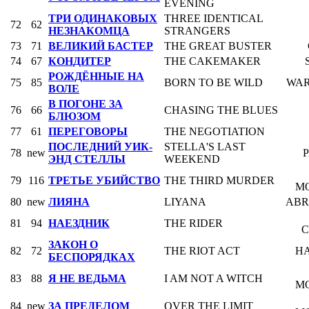
EVENING
ТРИ ОДИНАКОВЫХ
THREE IDENTICAL
72
62
НЕЗНАКОМЦА
STRANGERS
73
71
ВЕЛИКИЙ БАСТЕР
THE GREAT BUSTER
74
67
КОНДИТЕР
THE CAKEMAKER
РОЖДЁННЫЕ НА
75
85
BORN TO BE WILD
WAR
ВОЛЕ
В ПОГОНЕ ЗА
76
66
CHASING THE BLUES
БЛЮЗОМ
77
61
ПЕРЕГОВОРЫ
THE NEGOTIATION
ПОСЛЕДНИЙ УИК-
STELLA'S LAST
78
new
ЭНД СТЕЛЛЫ
WEEKEND
79
116
ТРЕТЬЕ УБИЙСТВО
THE THIRD MURDER
M
80
new
ЛИЯНА
LIYANA
AB
81
94
НАЕЗДНИК
THE RIDER
C
ЗАКОН О
82
72
THE RIOT ACT
H
БЕСПОРЯДКАХ
83
88
Я НЕ ВЕДЬМА
I AM NOT A WITCH
M
84
new
ЗА ПРЕДЕЛОМ
OVER THE LIMIT