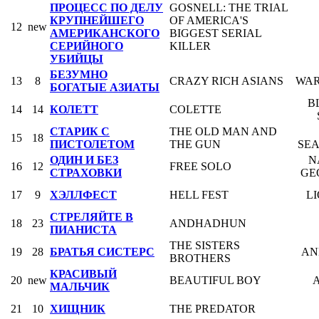
ПРОЦЕСС ПО ДЕЛУ
GOSNELL: THE TRIAL
КРУПНЕЙШЕГО
OF AMERICA'S
12
new
АМЕРИКАНСКОГО
BIGGEST SERIAL
СЕРИЙНОГО
KILLER
УБИЙЦЫ
БЕЗУМНО
13
8
CRAZY RICH ASIANS
WAR
БОГАТЫЕ АЗИАТЫ
B
14
14
КОЛЕТТ
COLETTE
СТАРИК С
THE OLD MAN AND
15
18
ПИСТОЛЕТОМ
THE GUN
SE
ОДИН И БЕЗ
N
16
12
FREE SOLO
СТРАХОВКИ
GE
17
9
ХЭЛЛФЕСТ
HELL FEST
L
СТРЕЛЯЙТЕ В
18
23
ANDHADHUN
ПИАНИСТА
THE SISTERS
19
28
БРАТЬЯ СИСТЕРС
AN
BROTHERS
КРАСИВЫЙ
20
new
BEAUTIFUL BOY
МАЛЬЧИК
21
10
ХИЩНИК
THE PREDATOR