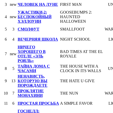
3
new
ЧЕЛОВЕК НА ЛУНЕ
FIRST MAN
U
УЖАСТИКИ-2:
GOOSEBUMPS 2:
4
new
БЕСПОКОЙНЫЙ
HAUNTED
ХЭЛЛОУИН
HALLOWEEN
5
3
СМОЛФУТ
SMALLFOOT
WAR
6
4
ВЕЧЕРНЯЯ ШКОЛА
NIGHT SCHOOL
L
НИЧЕГО
ХОРОШЕГО В
BAD TIMES AT THE EL
7
new
ОТЕЛЕ «ЭЛЬ
ROYALE
РОЯЛЬ»
ТАЙНА ДОМА С
THE HOUSE WITH A
8
5
U
ЧАСАМИ
CLOCK IN ITS WALLS
НЕНАВИСТЬ,
9
13
КОТОРУЮ ВЫ
THE HATE U GIVE
ПОРОЖДАЕТЕ
ПРОКЛЯТИЕ
10
7
THE NUN
WAR
МОНАХИНИ
11
6
ПРОСТАЯ ПРОСЬБА
A SIMPLE FAVOR
L
ГОСНЕЛЛ: