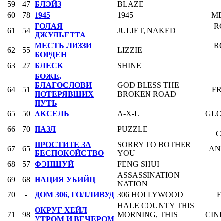
59
47
БЛЭЙЗ
BLAZE
60
78
1945
1945
M
ГОЛАЯ
R
61
54
JULIET, NAKED
ДЖУЛЬЕТТА
МЕСТЬ ЛИЗЗИ
R
62
55
LIZZIE
БОРДЕН
63
27
БЛЕСК
SHINE
БОЖЕ,
БЛАГОСЛОВИ
GOD BLESS THE
64
51
F
ПОТЕРЯВШИХ
BROKEN ROAD
ПУТЬ
65
50
АКСЕЛЬ
A-X-L
GLO
66
70
ПАЗЛ
PUZZLE
C
ПРОСТИТЕ ЗА
SORRY TO BOTHER
67
65
AN
БЕСПОКОЙСТВО
YOU
68
57
ФЭНШУЙ
FENG SHUI
ASSASSINATION
69
68
НАЦИЯ УБИЙЦ
NATION
70
-
ДОМ 306, ГОЛЛИВУД
306 HOLLYWOOD
E
HALE COUNTY THIS
ОКРУГ ХЕЙЛ
71
98
MORNING, THIS
CIN
УТРОМ И ВЕЧЕРОМ