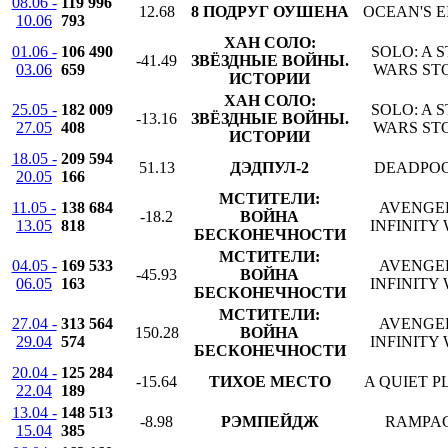
08.06 -
119 996
12.68
8 ПОДРУГ ОУШЕНА
OCEAN'S E
10.06
793
ХАН СОЛО:
01.06 -
106 490
SOLO: A 
-41.49
ЗВЁЗДНЫЕ ВОЙНЫ.
03.06
659
WARS ST
ИСТОРИИ
ХАН СОЛО:
25.05 -
182 009
SOLO: A 
-13.16
ЗВЁЗДНЫЕ ВОЙНЫ.
27.05
408
WARS ST
ИСТОРИИ
18.05 -
209 594
51.13
ДЭДПУЛ-2
DEADPOO
20.05
166
МСТИТЕЛИ:
11.05 -
138 684
AVENGE
-18.2
ВОЙНА
13.05
818
INFINITY
БЕСКОНЕЧНОСТИ
МСТИТЕЛИ:
04.05 -
169 533
AVENGE
-45.93
ВОЙНА
06.05
163
INFINITY
БЕСКОНЕЧНОСТИ
МСТИТЕЛИ:
27.04 -
313 564
AVENGE
150.28
ВОЙНА
29.04
574
INFINITY
БЕСКОНЕЧНОСТИ
20.04 -
125 284
-15.64
ТИХОЕ МЕСТО
A QUIET P
22.04
189
13.04 -
148 513
-8.98
РЭМПЕЙДЖ
RAMPA
15.04
385