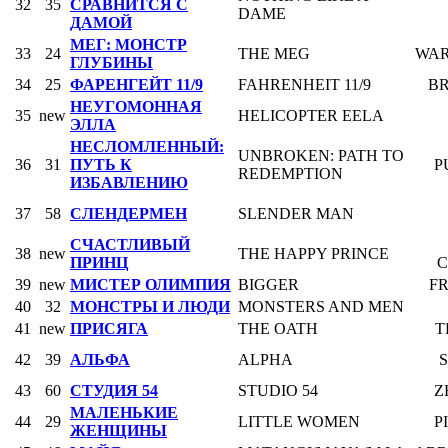
32
35
СРАВНИТСЯ С
DAME
ДАМОЙ
МЕГ: МОНСТР
33
24
THE MEG
WAR
ГЛУБИНЫ
34
25
ФАРЕНГЕЙТ 11/9
FAHRENHEIT 11/9
BR
НЕУГОМОННАЯ
35
new
HELICOPTER EELA
ЭЛЛА
НЕСЛОМЛЕННЫЙ:
UNBROKEN: PATH TO
36
31
ПУТЬ К
P
REDEMPTION
ИЗБАВЛЕНИЮ
37
58
СЛЕНДЕРМЕН
SLENDER MAN
СЧАСТЛИВЫЙ
38
new
THE HAPPY PRINCE
ПРИНЦ
C
39
new
МИСТЕР ОЛИМПИЯ
BIGGER
F
40
32
МОНСТРЫ И ЛЮДИ
MONSTERS AND MEN
41
new
ПРИСЯГА
THE OATH
T
42
39
АЛЬФА
ALPHA
S
43
60
СТУДИЯ 54
STUDIO 54
Z
МАЛЕНЬКИЕ
44
29
LITTLE WOMEN
P
ЖЕНЩИНЫ