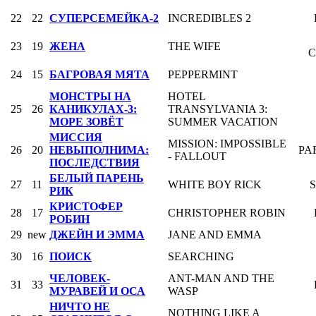
22
22
СУПЕРСЕМЕЙКА-2
INCREDIBLES 2
23
19
ЖЕНА
THE WIFE
C
24
15
БАГРОВАЯ МЯТА
PEPPERMINT
МОНСТРЫ НА
HOTEL
25
26
КАНИКУЛАХ-3:
TRANSYLVANIA 3:
МОРЕ ЗОВЁТ
SUMMER VACATION
МИССИЯ
MISSION: IMPOSSIBLE
26
20
НЕВЫПОЛНИМА:
PA
- FALLOUT
ПОСЛЕДСТВИЯ
БЕЛЫЙ ПАРЕНЬ
27
11
WHITE BOY RICK
S
РИК
КРИСТОФЕР
28
17
CHRISTOPHER ROBIN
РОБИН
29
new
ДЖЕЙН И ЭММА
JANE AND EMMA
30
16
ПОИСК
SEARCHING
ЧЕЛОВЕК-
ANT-MAN AND THE
31
33
МУРАВЕЙ И ОСА
WASP
НИЧТО НЕ
NOTHING LIKE A