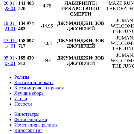
26.01 -
141 403
ЛАБИРИНТЕ:
MAZE RUN
4.76
28.01
520
ЛЕКАРСТВО ОТ
THE DEATH
СМЕРТИ
JUMANJ
19.01 -
134 974
ДЖУМАНДЖИ: ЗОВ
-14.95
WELCOME
21.01
483
ДЖУНГЛЕЙ
THE JUN
JUMANJ
12.01 -
158 697
ДЖУМАНДЖИ: ЗОВ
-4.08
WELCOME
14.01
717
ДЖУНГЛЕЙ
THE JUN
JUMANJ
05.01 -
165 439
ДЖУМАНДЖИ: ЗОВ
INF
WELCOME
07.01
913
ДЖУНГЛЕЙ
THE JUN
Релизы
Касса кинопроката
Касса мирового проката
Лучшие сборы
Итоги
Новости
Кинотеатры
Фоторепортажи
Изменения в релизах
Кинособытия