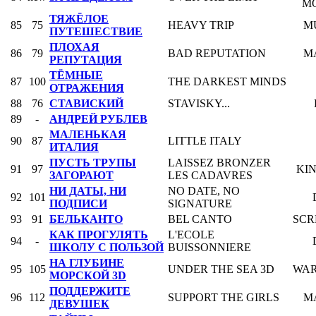
M
ТЯЖЁЛОЕ
85
75
HEAVY TRIP
M
ПУТЕШЕСТВИЕ
ПЛОХАЯ
86
79
BAD REPUTATION
M
РЕПУТАЦИЯ
ТЁМНЫЕ
87
100
THE DARKEST MINDS
ОТРАЖЕНИЯ
88
76
СТАВИСКИЙ
STAVISKY...
89
-
АНДРЕЙ РУБЛЕВ
МАЛЕНЬКАЯ
90
87
LITTLE ITALY
ИТАЛИЯ
ПУСТЬ ТРУПЫ
LAISSEZ BRONZER
91
97
KI
ЗАГОРАЮТ
LES CADAVRES
НИ ДАТЫ, НИ
NO DATE, NO
92
101
ПОДПИСИ
SIGNATURE
93
91
БЕЛЬКАНТО
BEL CANTO
SCR
КАК ПРОГУЛЯТЬ
L'ECOLE
94
-
ШКОЛУ С ПОЛЬЗОЙ
BUISSONNIERE
НА ГЛУБИНЕ
95
105
UNDER THE SEA 3D
WAR
МОРСКОЙ 3D
ПОДДЕРЖИТЕ
96
112
SUPPORT THE GIRLS
M
ДЕВУШЕК