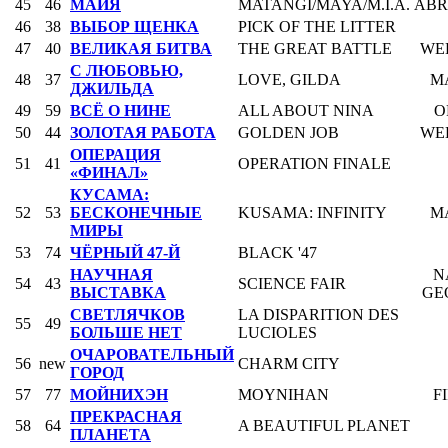
45
46
МАЙЯ
MATANGI/MAYA/M.I.A.
AB
46
38
ВЫБОР ЩЕНКА
PICK OF THE LITTER
47
40
ВЕЛИКАЯ БИТВА
THE GREAT BATTLE
WE
С ЛЮБОВЬЮ,
48
37
LOVE, GILDA
M
ДЖИЛЬДА
49
59
ВСЁ О НИНЕ
ALL ABOUT NINA
O
50
44
ЗОЛОТАЯ РАБОТА
GOLDEN JOB
WE
ОПЕРАЦИЯ
51
41
OPERATION FINALE
«ФИНАЛ»
КУСАМА:
52
53
БЕСКОНЕЧНЫЕ
KUSAMA: INFINITY
M
МИРЫ
53
74
ЧЁРНЫЙ 47-Й
BLACK '47
НАУЧНАЯ
N
54
43
SCIENCE FAIR
ВЫСТАВКА
GE
СВЕТЛЯЧКОВ
LA DISPARITION DES
55
49
БОЛЬШЕ НЕТ
LUCIOLES
ОЧАРОВАТЕЛЬНЫЙ
56
new
CHARM CITY
ГОРОД
57
77
МОЙНИХЭН
MOYNIHAN
F
ПРЕКРАСНАЯ
58
64
A BEAUTIFUL PLANET
ПЛАНЕТА