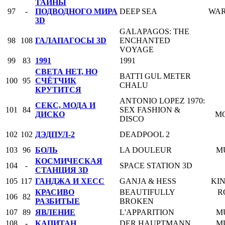
ТАЙНЫ
97
-
ПОДВОДНОГО МИРА
DEEP SEA
WAR
3D
GALAPAGOS: THE
98
108
ГАЛАПАГОСЫ 3D
ENCHANTED
VOYAGE
99
83
1991
1991
СВЕТА НЕТ, НО
BATTI GUL METER
100
95
СЧЁТЧИК
CHALU
КРУТИТСЯ
ANTONIO LOPEZ 1970:
СЕКС, МОДА И
101
84
SEX FASHION &
ДИСКО
M
DISCO
102
102
ДЭДПУЛ-2
DEADPOOL 2
103
96
БОЛЬ
LA DOULEUR
M
КОСМИЧЕСКАЯ
104
-
SPACE STATION 3D
СТАНЦИЯ 3D
105
117
ГАНДЖА И ХЕСС
GANJA & HESS
KI
КРАСИВО
BEAUTIFULLY
R
106
82
РАЗБИТЫЕ
BROKEN
107
89
ЯВЛЕНИЕ
L'APPARITION
M
108
-
КАПИТАН
DER HAUPTMANN
M