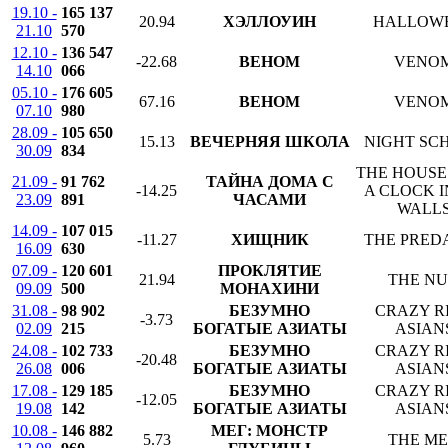
19.10 -
165 137
20.94
ХЭЛЛОУИН
HALLOW
21.10
570
12.10 -
136 547
-22.68
ВЕНОМ
VENO
14.10
066
05.10 -
176 605
67.16
ВЕНОМ
VENO
07.10
980
28.09 -
105 650
15.13
ВЕЧЕРНЯЯ ШКОЛА
NIGHT SC
30.09
834
THE HOUSE
21.09 -
91 762
ТАЙНА ДОМА С
-14.25
A CLOCK I
23.09
891
ЧАСАМИ
WALL
14.09 -
107 015
-11.27
ХИЩНИК
THE PRED
16.09
630
07.09 -
120 601
ПРОКЛЯТИЕ
21.94
THE N
09.09
500
МОНАХИНИ
31.08 -
98 902
БЕЗУМНО
CRAZY R
-3.73
02.09
215
БОГАТЫЕ АЗИАТЫ
ASIAN
24.08 -
102 733
БЕЗУМНО
CRAZY R
-20.48
26.08
006
БОГАТЫЕ АЗИАТЫ
ASIAN
17.08 -
129 185
БЕЗУМНО
CRAZY R
-12.05
19.08
142
БОГАТЫЕ АЗИАТЫ
ASIAN
10.08 -
146 882
МЕГ: МОНСТР
5.73
THE M