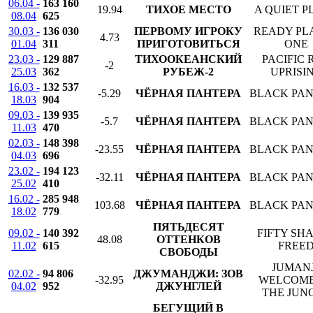
06.04 -
163 160
19.94
ТИХОЕ МЕСТО
A QUIET P
08.04
625
30.03 -
136 030
ПЕРВОМУ ИГРОКУ
READY PL
4.73
01.04
311
ПРИГОТОВИТЬСЯ
ONE
23.03 -
129 887
ТИХООКЕАНСКИЙ
PACIFIC 
-2
25.03
362
РУБЕЖ-2
UPRISI
16.03 -
132 537
-5.29
ЧЁРНАЯ ПАНТЕРА
BLACK PA
18.03
904
09.03 -
139 935
-5.7
ЧЁРНАЯ ПАНТЕРА
BLACK PA
11.03
470
02.03 -
148 398
-23.55
ЧЁРНАЯ ПАНТЕРА
BLACK PA
04.03
696
23.02 -
194 123
-32.11
ЧЁРНАЯ ПАНТЕРА
BLACK PA
25.02
410
16.02 -
285 948
103.68
ЧЁРНАЯ ПАНТЕРА
BLACK PA
18.02
779
ПЯТЬДЕСЯТ
09.02 -
140 392
FIFTY SH
48.08
ОТТЕНКОВ
11.02
615
FREE
СВОБОДЫ
JUMANJ
02.02 -
94 806
ДЖУМАНДЖИ: ЗОВ
-32.95
WELCOME
04.02
952
ДЖУНГЛЕЙ
THE JUN
БЕГУЩИЙ В