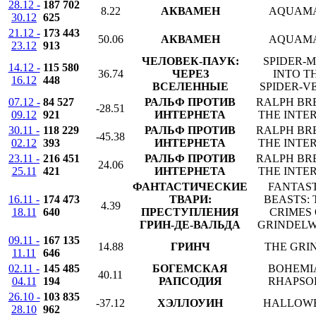
28.12 -
187 702
8.22
АКВАМЕН
AQUAM
30.12
625
21.12 -
173 443
50.06
АКВАМЕН
AQUAM
23.12
913
ЧЕЛОВЕК-ПАУК:
SPIDER-M
14.12 -
115 580
36.74
ЧЕРЕЗ
INTO T
16.12
448
ВСЕЛЕННЫЕ
SPIDER-V
07.12 -
84 527
РАЛЬФ ПРОТИВ
RALPH BR
-28.51
09.12
921
ИНТЕРНЕТА
THE INTE
30.11 -
118 229
РАЛЬФ ПРОТИВ
RALPH BR
-45.38
02.12
393
ИНТЕРНЕТА
THE INTE
23.11 -
216 451
РАЛЬФ ПРОТИВ
RALPH BR
24.06
25.11
421
ИНТЕРНЕТА
THE INTE
ФАНТАСТИЧЕСКИЕ
FANTAS
16.11 -
174 473
ТВАРИ:
BEASTS: 
4.39
18.11
640
ПРЕСТУПЛЕНИЯ
CRIMES 
ГРИН-ДЕ-ВАЛЬДА
GRINDEL
09.11 -
167 135
14.88
ГРИНЧ
THE GRI
11.11
646
02.11 -
145 485
БОГЕМСКАЯ
BOHEMI
40.11
04.11
194
РАПСОДИЯ
RHAPSO
26.10 -
103 835
-37.12
ХЭЛЛОУИН
HALLOW
28.10
962