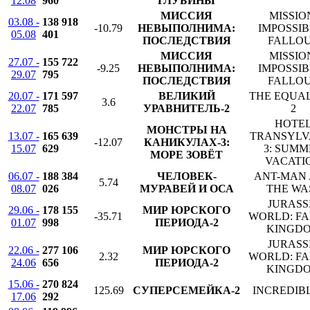
12.08
960
ГЛУБИНЫ
МИССИЯ
MISSIO
03.08 -
138 918
-10.79
НЕВЫПОЛНИМА:
IMPOSSIB
05.08
401
ПОСЛЕДСТВИЯ
FALLO
МИССИЯ
MISSIO
27.07 -
155 722
-9.25
НЕВЫПОЛНИМА:
IMPOSSIB
29.07
795
ПОСЛЕДСТВИЯ
FALLO
20.07 -
171 597
ВЕЛИКИЙ
THE EQUA
3.6
22.07
785
УРАВНИТЕЛЬ-2
2
HOTE
МОНСТРЫ НА
13.07 -
165 639
TRANSYLV
-12.07
КАНИКУЛАХ-3:
15.07
629
3: SUMM
МОРЕ ЗОВЁТ
VACATI
06.07 -
188 384
ЧЕЛОВЕК-
ANT-MAN
5.74
08.07
026
МУРАВЕЙ И ОСА
THE WA
JURASS
29.06 -
178 155
МИР ЮРСКОГО
-35.71
WORLD: F
01.07
998
ПЕРИОДА-2
KINGD
JURASS
22.06 -
277 106
МИР ЮРСКОГО
2.32
WORLD: F
24.06
656
ПЕРИОДА-2
KINGD
15.06 -
270 824
125.69
СУПЕРСЕМЕЙКА-2
INCREDIBL
17.06
292