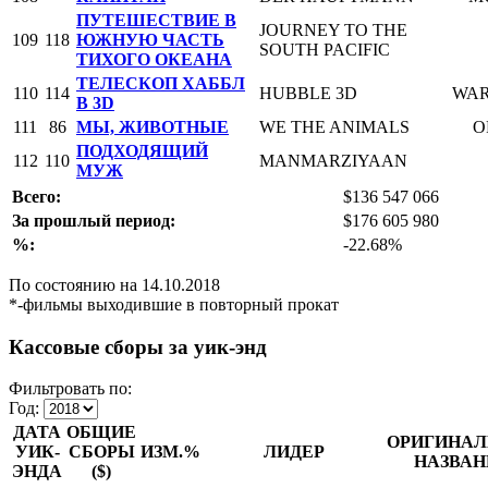
ПУТЕШЕСТВИЕ В
JOURNEY TO THE
109
118
ЮЖНУЮ ЧАСТЬ
SOUTH PACIFIC
ТИХОГО ОКЕАНА
ТЕЛЕСКОП ХАББЛ
110
114
HUBBLE 3D
WAR
В 3D
111
86
МЫ, ЖИВОТНЫЕ
WE THE ANIMALS
O
ПОДХОДЯЩИЙ
112
110
MANMARZIYAAN
МУЖ
Всего:
$136 547 066
За прошлый период:
$176 605 980
%:
-22.68%
По состоянию на 14.10.2018
*-фильмы выходившие в повторный прокат
Кассовые сборы за уик-энд
Фильтровать по:
Год:
ДАТА
ОБЩИЕ
ОРИГИНАЛ
УИК-
СБОРЫ
ИЗМ.%
ЛИДЕР
НАЗВАН
ЭНДА
($)