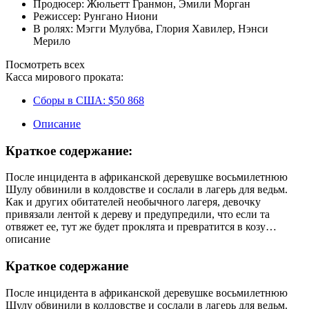
Продюсер:
Жюльетт Гранмон
,
Эмили Морган
Режиссер:
Рунгано Ниони
В ролях:
Мэгги Мулубва
,
Глория Хавилер
,
Нэнси
Мерило
Посмотреть всех
Касса мирового проката:
Сборы в США:
$50 868
Описание
Краткое содержание:
После инцидента в африканской деревушке восьмилетнюю
Шулу обвинили в колдовстве и сослали в лагерь для ведьм.
Как и других обитателей необычного лагеря, девочку
привязали лентой к дереву и предупредили, что если та
отвяжет ее, тут же будет проклята и превратится в козу…
описание
Краткое содержание
После инцидента в африканской деревушке восьмилетнюю
Шулу обвинили в колдовстве и сослали в лагерь для ведьм.