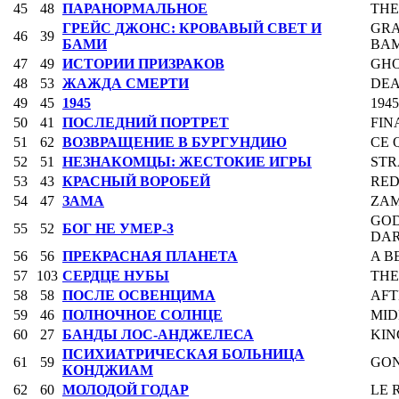
45
48
ПАРАНОРМАЛЬНОЕ
THE
ГРЕЙС ДЖОНС: КРОВАВЫЙ СВЕТ И
GRA
46
39
БАМИ
BAM
47
49
ИСТОРИИ ПРИЗРАКОВ
GHO
48
53
ЖАЖДА СМЕРТИ
DEA
49
45
1945
1945
50
41
ПОСЛЕДНИЙ ПОРТРЕТ
FIN
51
62
ВОЗВРАЩЕНИЕ В БУРГУНДИЮ
CE 
52
51
НЕЗНАКОМЦЫ: ЖЕСТОКИЕ ИГРЫ
STR
53
43
КРАСНЫЙ ВОРОБЕЙ
RED
54
47
ЗАМА
ZA
GOD
55
52
БОГ НЕ УМЕР-3
DA
56
56
ПРЕКРАСНАЯ ПЛАНЕТА
A B
57
103
СЕРДЦЕ НУБЫ
THE
58
58
ПОСЛЕ ОСВЕНЦИМА
AFT
59
46
ПОЛНОЧНОЕ СОЛНЦЕ
MID
60
27
БАНДЫ ЛОС-АНДЖЕЛЕСА
KIN
ПСИХИАТРИЧЕСКАЯ БОЛЬНИЦА
61
59
GON
КОНДЖИАМ
62
60
МОЛОДОЙ ГОДАР
LE 