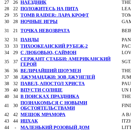
27
26
НАЕЗДНИК
THE
28
22
ПОЛОЖИТЕСЬ НА ПИТА
LEA
29
35
TOMB RAIDER: ЛАРА КРОФТ
TOM
30
28
НОЧНЫЕ ИГРЫ
GAM
31
21
ТОЧКА НЕВОЗВРАТА
BEI
32
31
ПАНДЫ
PA
33
33
ТИХООКЕАНСКИЙ РУБЕЖ-2
PAC
34
29
С ЛЮБОВЬЮ, САЙМОН
LOV
СЕРЖАНТ СТАББИ: АМЕРИКАНСКИЙ
35
37
SGT
ГЕРОЙ
36
36
ВЕЛИЧАЙШИЙ ШОУМЕН
THE
37
38
ДЖУМАНДЖИ: ЗОВ ДЖУНГЛЕЙ
JUM
38
32
ПАВЕЛ, АПОСТОЛ ХРИСТА
PAU
39
40
ВПУСТИ СОЛНЦЕ
UN 
40
34
В ПОИСКАХ ПРАЗДНИКА
THE
ПОЗНАКОМЬСЯ С НОВЫМИ
41
30
FIN
ОБСТОЯТЕЛЬСТВАМИ
42
42
МЕШОК МРАМОРА
A B
43
44
ИЦХАК
ITZ
44
-
МАЛЕНЬКИЙ РОЗОВЫЙ ДОМ
LIT