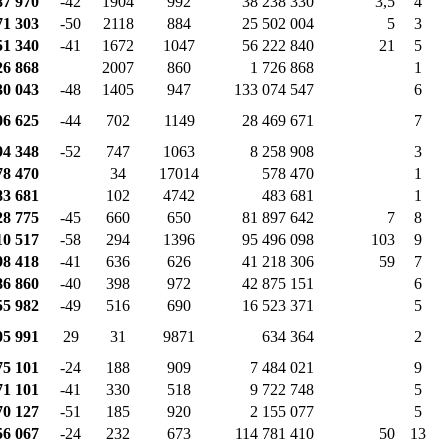
87 970
-42
1904
992
38 238 330
3,5
4
71 303
-50
2118
884
25 502 004
5
3
51 340
-41
1672
1047
56 222 840
21
5
26 868
2007
860
1 726 868
1
30 043
-48
1405
947
133 074 547
6
06 625
-44
702
1149
28 469 671
7
94 348
-52
747
1063
8 258 908
3
78 470
34
17014
578 470
1
83 681
102
4742
483 681
1
28 775
-45
660
650
81 897 642
7
8
10 517
-58
294
1396
95 496 098
103
9
98 418
-41
636
626
41 218 306
59
7
86 860
-40
398
972
42 875 151
6
55 982
-49
516
690
16 523 371
5
05 991
29
31
9871
634 364
2
75 101
-24
188
909
7 484 021
9
71 101
-41
330
518
9 722 748
5
70 127
-51
185
920
2 155 077
5
56 067
-24
232
673
114 781 410
50
13