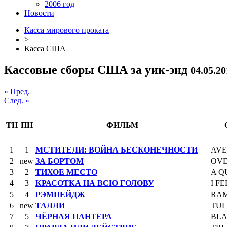
2006 год
Новости
Касса мирового проката
>
Касса США
Кассовые сборы США за уик-энд
04.05.20
« Пред.
След. »
ТН
ПН
ФИЛЬМ
1
1
МСТИТЕЛИ: ВОЙНА БЕСКОНЕЧНОСТИ
AVE
2
new
ЗА БОРТОМ
OV
3
2
ТИХОЕ МЕСТО
A Q
4
3
КРАСОТКА НА ВСЮ ГОЛОВУ
I F
5
4
РЭМПЕЙДЖ
RA
6
new
ТАЛЛИ
TUL
7
5
ЧЁРНАЯ ПАНТЕРА
BLA