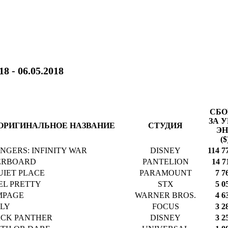
18 - 06.05.2018
СБ
ЗА У
ОРИГИНАЛЬНОЕ НАЗВАНИЕ
СТУДИЯ
ЭН
($
NGERS: INFINITY WAR
DISNEY
114 7
ERBOARD
PANTELION
14 7
UIET PLACE
PARAMOUNT
7 7
EEL PRETTY
STX
5 0
MPAGE
WARNER BROS.
4 6
LY
FOCUS
3 2
CK PANTHER
DISNEY
3 2