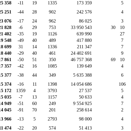
25 358
-11
19
1335
173 359
5
25 251
-44
28
902
242 576
4
23 076
-17
24
962
86 025
3
21 828
-6
29
753
33 950 543
30
10
21 402
-35
19
1126
639 990
27
19 548
-49
40
489
417 880
7
18 699
31
14
1336
211 347
7
18 440
-29
40
461
24 402 691
9
17 861
-50
51
350
46 757 368
69
10
17 357
-42
16
1085
139 649
4
15 377
-38
44
349
5 635 388
6
15 374
-16
11
1398
14 054 686
106
15 172
1359
4
3793
27 537
5
15 035
-7
13
1157
50 633
4
14 949
-51
60
249
9 554 925
7
14 045
-91
70
201
258 614
2
13 966
-13
5
2793
98 000
4
11 474
-22
20
574
51 413
3