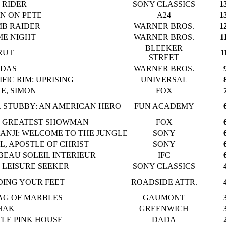
 RIDER
SONY CLASSICS
1
N ON PETE
A24
1
B RAIDER
WARNER BROS.
1
E NIGHT
WARNER BROS.
1
BLEEKER
RUT
1
STREET
NDAS
WARNER BROS.
IFIC RIM: UPRISING
UNIVERSAL
E, SIMON
FOX
. STUBBY: AN AMERICAN HERO
FUN ACADEMY
 GREATEST SHOWMAN
FOX
ANJI: WELCOME TO THE JUNGLE
SONY
L, APOSTLE OF CHRIST
SONY
BEAU SOLEIL INTERIEUR
IFC
 LEISURE SEEKER
SONY CLASSICS
DING YOUR FEET
ROADSIDE ATTR.
AG OF MARBLES
GAUMONT
HAK
GREENWICH
TLE PINK HOUSE
DADA