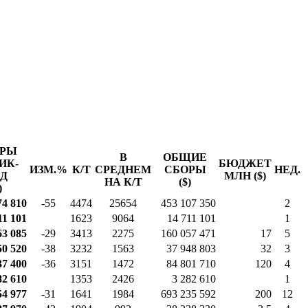
ОРЫ
В
ОБЩИЕ
ИК-
БЮДЖЕТ
ИЗМ.%
К/Т
СРЕДНЕМ
СБОРЫ
НЕД.
Д
МЛН ($)
НА К/Т
($)
)
74 810
-55
4474
25654
453 107 350
2
11 101
1623
9064
14 711 101
1
63 085
-29
3413
2275
160 057 471
17
5
50 520
-38
3232
1563
37 948 803
32
3
37 400
-36
3151
1472
84 801 710
120
4
82 610
1353
2426
3 282 610
1
54 977
-31
1641
1984
693 235 592
200
12