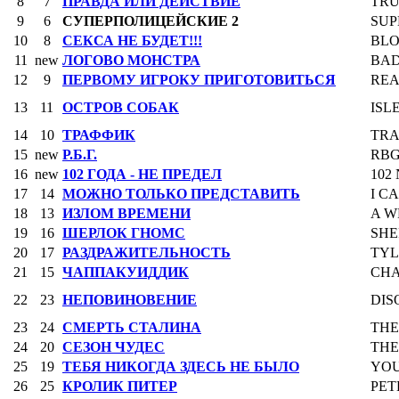
8
7
ПРАВДА ИЛИ ДЕЙСТВИЕ
TRU
9
6
СУПЕРПОЛИЦЕЙСКИЕ 2
SUP
10
8
СЕКСА НЕ БУДЕТ!!!
BL
11
new
ЛОГОВО МОНСТРА
BAD
12
9
ПЕРВОМУ ИГРОКУ ПРИГОТОВИТЬСЯ
REA
13
11
ОСТРОВ СОБАК
ISL
14
10
ТРАФФИК
TRA
15
new
Р.Б.Г.
RB
16
new
102 ГОДА - НЕ ПРЕДЕЛ
102
17
14
МОЖНО ТОЛЬКО ПРЕДСТАВИТЬ
I C
18
13
ИЗЛОМ ВРЕМЕНИ
A W
19
16
ШЕРЛОК ГНОМС
SHE
20
17
РАЗДРАЖИТЕЛЬНОСТЬ
TYL
21
15
ЧАППАКУИДДИК
CHA
22
23
НЕПОВИНОВЕНИЕ
DIS
23
24
СМЕРТЬ СТАЛИНА
THE
24
20
СЕЗОН ЧУДЕС
THE
25
19
ТЕБЯ НИКОГДА ЗДЕСЬ НЕ БЫЛО
YOU
26
25
КРОЛИК ПИТЕР
PET