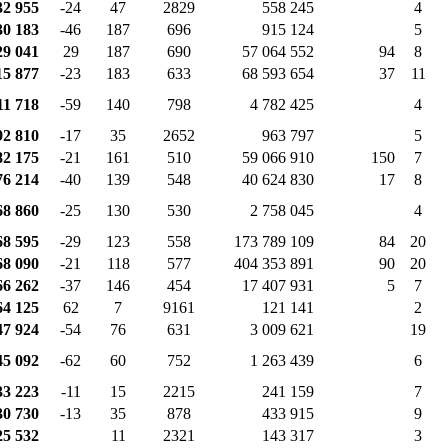
32 955
-24
47
2829
558 245
4
30 183
-46
187
696
915 124
5
29 041
29
187
690
57 064 552
94
8
15 877
-23
183
633
68 593 654
37
11
11 718
-59
140
798
4 782 425
4
92 810
-17
35
2652
963 797
5
82 175
-21
161
510
59 066 910
150
7
76 214
-40
139
548
40 624 830
17
8
68 860
-25
130
530
2 758 045
4
68 595
-29
123
558
173 789 109
84
20
68 090
-21
118
577
404 353 891
90
20
66 262
-37
146
454
17 407 931
5
7
64 125
62
7
9161
121 141
2
47 924
-54
76
631
3 009 621
19
45 092
-62
60
752
1 263 439
6
33 223
-11
15
2215
241 159
7
30 730
-13
35
878
433 915
9
25 532
11
2321
143 317
3