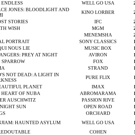
 ENDLESS
WELL GO USA
CE JONES: BLOODLIGHT AND
KINO LORBER
I
ST STORIES
IFC
TH WISH
MGM
MENEMSHA
AL PORTRAIT
SONY CLASSICS
QUI NOUS LIE
MUSIC BOX
ANGERS: PREY AT NIGHT
AVIRON
 SPARROW
FOX
MA
STRAND
'S NOT DEAD: A LIGHT IN
PURE FLIX
RKNESS
EAUTIFUL PLANET
IMAX
 HEART OF NUBA
ABROMARAMA
ER AUSCHWITZ
PASSION RIVE
NIGHT SUN
OPEN ROAD
GS
ORCHARD
JIAM: HAUNTED ASYLUM
WELL GO USA
REDOUTABLE
COHEN