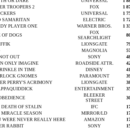
TH OR DARE
UNIVERSAL
1 8
ER TROOPERS 2
FOX
1 8
OCKERS
UNIVERSAL
1 7
 SAMARITAN
ELECTRIC
1 7
DY PLAYER ONE
WARNER BROS.
1 3
FOX
E OF DOGS
8
SEARCHLIGHT
FFIK
LIONSGATE
7
G
MAGNOLIA
5
 NOT OUT
SONY
4
AN ONLY IMAGINE
ROADSIDE ATTR.
4
RINKLE IN TIME
DISNEY
4
RLOCK GNOMES
PARAMOUNT
3
ER PERRY'S ACRIMONY
LIONSGATE
3
PPAQUIDDICK
ENTERTAINMENT
3
BLEEKER
OBEDIENCE
3
STREET
 DEATH OF STALIN
IFC
1
 MIRACLE SEASON
MIRROR/LD
1
 WERE NEVER REALLY HERE
AMAZON
1
ER RABBIT
SONY
1