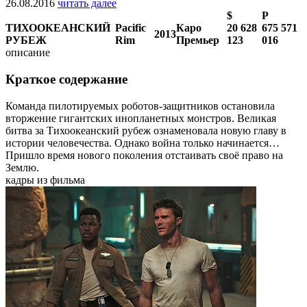
26.08.2016
читать далее
$
Р
ТИХООКЕАНСКИЙ
Pacific
Каро
20 628
675 571
2013
РУБЕЖ
Rim
Премьер
123
016
описание
Краткое содержание
Команда пилотируемых роботов-защитников остановила
вторжение гигантских инопланетных монстров. Великая
битва за Тихоокеанский рубеж ознаменовала новую главу в
истории человечества. Однако война только начинается…
Пришло время нового поколения отстаивать своё право на
Землю.
кадры из фильма