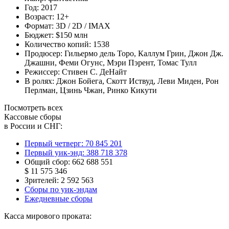
Год:
2017
Возраст:
12+
Формат:
3D / 2D / IMAX
Бюджет:
$150 млн
Количество копий:
1538
Продюсер:
Гильермо дель Торо
,
Каллум Грин
,
Джон Дж.
Джашни
,
Феми Огунс
,
Мэри Пэрент
,
Томас Тулл
Режиссер:
Стивен С. ДеНайт
В ролях:
Джон Бойега
,
Скотт Иствуд
,
Леви Миден
,
Рон
Перлман
,
Цзинь Чжан
,
Ринко Кикути
Посмотреть всех
Кассовые сборы
в России и СНГ:
Первый четверг:
70 845 201
Первый уик-энд:
388 718 378
Общий сбор:
662 688 551
$ 11 575 346
Зрителей:
2 592 563
Сборы по уик-эндам
Ежедневные сборы
Касса мирового проката: