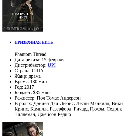
ПРИЗРАЧНАЯ НИТЬ
Phantom Thread
Дата релиза:
15 февраля
Дистрибьютор:
UPI
Страна:
США
Жанр:
драма
Время:
130 мин
Год:
2017
Бюджет:
$35 млн
Режиссер:
Пол Томас Андерсон
В ролях:
Дэниел Дэй-Льюис
,
Лесли Мэнвилл
,
Вики
Крипс
,
Камилла Разерфорд
,
Ричард Грэхэм
,
Седрик
Тиллеман
,
Джейсон Редшо