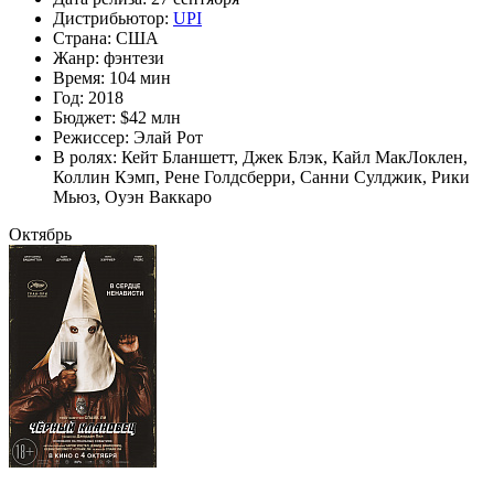
Дистрибьютор:
UPI
Страна:
США
Жанр:
фэнтези
Время:
104 мин
Год:
2018
Бюджет:
$42 млн
Режиссер:
Элай Рот
В ролях:
Кейт Бланшетт
,
Джек Блэк
,
Кайл МакЛоклен
,
Коллин Кэмп
,
Рене Голдсберри
,
Санни Сулджик
,
Рики
Мьюз
,
Оуэн Ваккаро
Октябрь