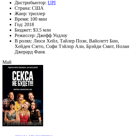
Дистрибьютор:
UPI
Страна:
США
Жанр:
триллер
Время:
100 мин
Год:
2018
Бюджет:
$3.5 млн
Режиссер:
Джефф Уодлоу
В ролях:
Люси Хейл
,
Тайлер Пози
,
Вайолетт Бин
,
Хейден Сзето
,
Софи Тэйлор Али
,
Брэйди Смит
,
Нолан
Джерард Фанк
Май