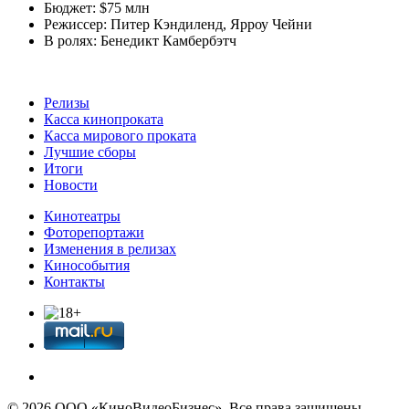
Бюджет:
$75 млн
Режиссер:
Питер Кэндиленд
,
Ярроу Чейни
В ролях:
Бенедикт Камбербэтч
Релизы
Касса кинопроката
Касса мирового проката
Лучшие сборы
Итоги
Новости
Кинотеатры
Фоторепортажи
Изменения в релизах
Кинособытия
Контакты
© 2026 OOО «КиноВидеоБизнес». Все права защищены.