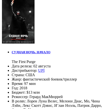
СУДНАЯ НОЧЬ. НАЧАЛО
The First Purge
Дата релиза:
02 августа
Дистрибьютор:
UPI
Страна:
США
Жанр:
фантастический боевик/триллер
Время:
97 мин
Год:
2018
Бюджет:
$13 млн
Режиссер:
Герард МакМюррей
В ролях:
Лорен Луна Велес
,
Мелони Диас
,
Мо
,
Чина
Лэйн
,
Лекс Скотт Дэвис
,
И’лан Ноэль
,
Патрик Дарро
,