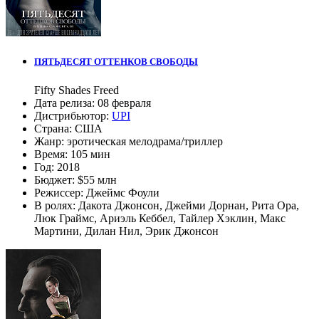
ПЯТЬДЕСЯТ ОТТЕНКОВ СВОБОДЫ
Fifty Shades Freed
Дата релиза:
08 февраля
Дистрибьютор:
UPI
Страна:
США
Жанр:
эротическая мелодрама/триллер
Время:
105 мин
Год:
2018
Бюджет:
$55 млн
Режиссер:
Джеймс Фоули
В ролях:
Дакота Джонсон
,
Джейми Дорнан
,
Рита Ора
,
Люк Граймс
,
Ариэль Кеббел
,
Тайлер Хэклин
,
Макс
Мартини
,
Дилан Нил
,
Эрик Джонсон