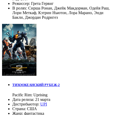
Режиссер:
Грета Гервиг
В ролях:
Сирша Ронан
,
Джейк Макдорман
,
Одейя Раш
,
Лори Меткаф
,
Кэтрин Ньютон
,
Лора Марано
,
Энди
Бакли
,
Джордан Родригез
ТИХООКЕАНСКИЙ РУБЕЖ-2
Pacific Rim: Uprising
Дата релиза:
21 марта
Дистрибьютор:
UPI
Страна:
США
Жанр:
фантастика