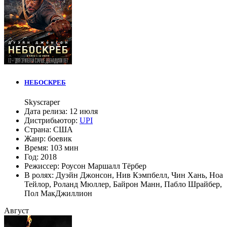
НЕБОСКРЕБ
Skyscraper
Дата релиза:
12 июля
Дистрибьютор:
UPI
Страна:
США
Жанр:
боевик
Время:
103 мин
Год:
2018
Режиссер:
Роусон Маршалл Тёрбер
В ролях:
Дуэйн Джонсон
,
Нив Кэмпбелл
,
Чин Хань
,
Ноа
Тейлор
,
Роланд Мюллер
,
Байрон Манн
,
Пабло Шрайбер
,
Пол МакДжиллион
Август