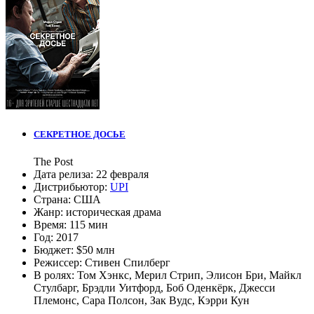
СЕКРЕТНОЕ ДОСЬЕ
The Post
Дата релиза:
22 февраля
Дистрибьютор:
UPI
Страна:
США
Жанр:
историческая драма
Время:
115 мин
Год:
2017
Бюджет:
$50 млн
Режиссер:
Стивен Спилберг
В ролях:
Том Хэнкс
,
Мерил Стрип
,
Элисон Бри
,
Майкл
Стулбарг
,
Брэдли Уитфорд
,
Боб Оденкёрк
,
Джесси
Племонс
,
Сара Полсон
,
Зак Вудс
,
Кэрри Кун