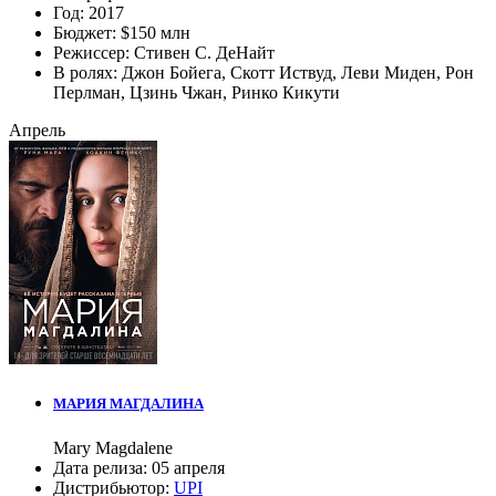
Год:
2017
Бюджет:
$150 млн
Режиссер:
Стивен С. ДеНайт
В ролях:
Джон Бойега
,
Скотт Иствуд
,
Леви Миден
,
Рон
Перлман
,
Цзинь Чжан
,
Ринко Кикути
Апрель
МАРИЯ МАГДАЛИНА
Mary Magdalene
Дата релиза:
05 апреля
Дистрибьютор:
UPI