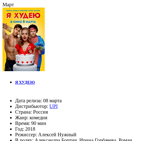
Март
Я ХУДЕЮ
Дата релиза:
08 марта
Дистрибьютор:
UPI
Страна:
Россия
Жанр:
комедия
Время:
90 мин
Год:
2018
Режиссер:
Алексей Нужный
В ролях:
Александра Бортич
,
Ирина Горбачева
,
Роман