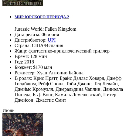
МИР ЮРСКОГО ПЕРИОДА-2
Jurassic World: Fallen Kingdom
Дата релиза:
06 июня
Дистрибьютор:
UPI
Страна:
США/Испания
Жанр:
фантастико-приключенческий триллер
Время:
128 мин
Год:
2018
Бюджет:
$170 млн
Режиссер:
Хуан Антонио Байона
В ролях:
Крис Пратт
,
Брайс Даллас Ховард
,
Джефф
Голдблюм
,
Рейф Сполл
,
Тоби Джонс
,
Тед Левайн
,
Джеймс Кромуэлл
,
Джеральдина Чаплин
,
Даниэлла
Пинеда
,
Б.Д. Вонг
,
Камиль Лемешевский
,
Питер
Джейсон
,
Джастис Смит
Июль