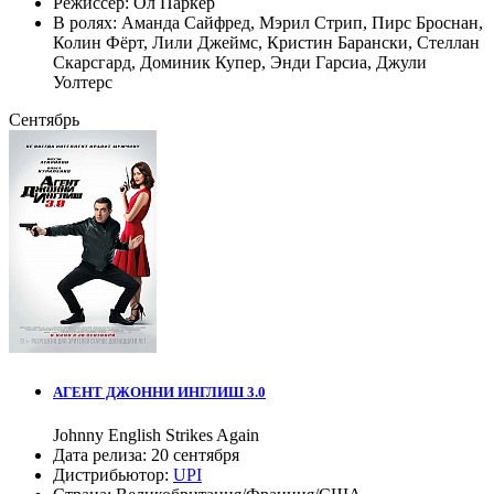
Режиссер:
Ол Паркер
В ролях:
Аманда Сайфред
,
Мэрил Стрип
,
Пирс Броснан
,
Колин Фёрт
,
Лили Джеймс
,
Кристин Барански
,
Стеллан
Скарсгард
,
Доминик Купер
,
Энди Гарсиа
,
Джули
Уолтерс
Сентябрь
АГЕНТ ДЖОННИ ИНГЛИШ 3.0
Johnny English Strikes Again
Дата релиза:
20 сентября
Дистрибьютор:
UPI