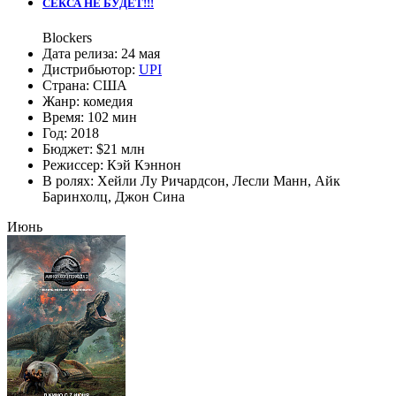
СЕКСА НЕ БУДЕТ!!!
Blockers
Дата релиза:
24 мая
Дистрибьютор:
UPI
Страна:
США
Жанр:
комедия
Время:
102 мин
Год:
2018
Бюджет:
$21 млн
Режиссер:
Кэй Кэннон
В ролях:
Хейли Лу Ричардсон
,
Лесли Манн
,
Айк
Баринхолц
,
Джон Сина
Июнь