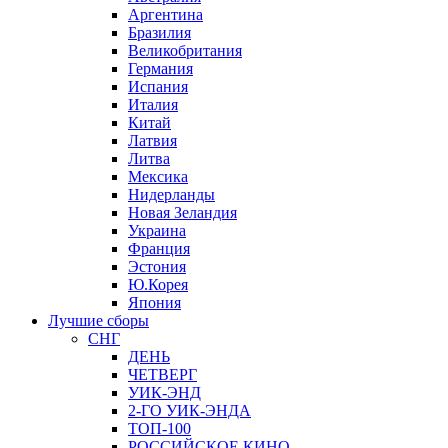
Аргентина
Бразилия
Великобритания
Германия
Испания
Италия
Китай
Латвия
Литва
Мексика
Нидерланды
Новая Зеландия
Украина
Франция
Эстония
Ю.Корея
Япония
Лучшие сборы
СНГ
ДЕНЬ
ЧЕТВЕРГ
УИК-ЭНД
2-ГО УИК-ЭНДА
ТОП-100
РОССИЙСКОЕ КИНО