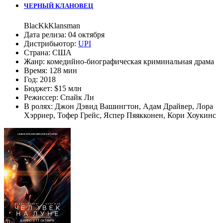
ЧЕРНЫЙ КЛАНОВЕЦ
BlacKkKlansman
Дата релиза:
04 октября
Дистрибьютор:
UPI
Страна:
США
Жанр:
комедийно-биографическая криминальная драма
Время:
128 мин
Год:
2018
Бюджет:
$15 млн
Режиссер:
Спайк Ли
В ролях:
Джон Дэвид Вашингтон
,
Адам Драйвер
,
Лора
Хэрриер
,
Тофер Грейс
,
Яспер Пяякконен
,
Кори Хоукинс