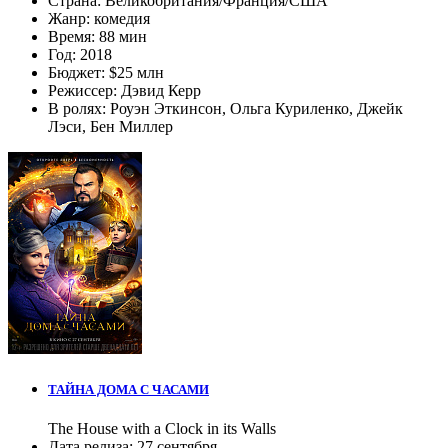
Страна:
Великобритания/Франция/США
Жанр:
комедия
Время:
88 мин
Год:
2018
Бюджет:
$25 млн
Режиссер:
Дэвид Керр
В ролях:
Роуэн Эткинсон
,
Ольга Куриленко
,
Джейк
Лэси
,
Бен Миллер
ТАЙНА ДОМА С ЧАСАМИ
The House with a Clock in its Walls
Дата релиза:
27 сентября