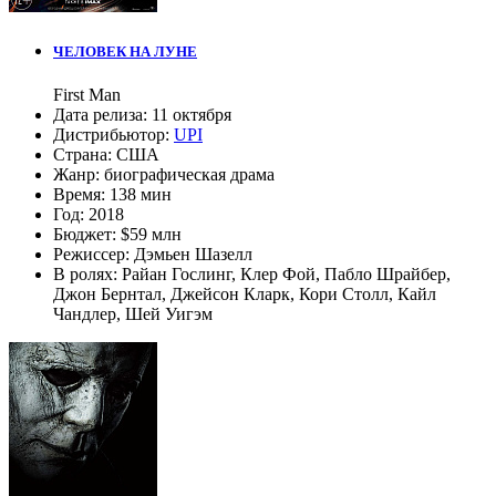
ЧЕЛОВЕК НА ЛУНЕ
First Man
Дата релиза:
11 октября
Дистрибьютор:
UPI
Страна:
США
Жанр:
биографическая драма
Время:
138 мин
Год:
2018
Бюджет:
$59 млн
Режиссер:
Дэмьен Шазелл
В ролях:
Райан Гослинг
,
Клер Фой
,
Пабло Шрайбер
,
Джон Бернтал
,
Джейсон Кларк
,
Кори Столл
,
Кайл
Чандлер
,
Шей Уигэм