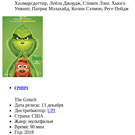
Хилмарсдоттир
,
Лейла Джордж
,
Стивен Лэнг
,
Хьюго
Уивинг
,
Патрик Мэлахайд
,
Колин Сэлмон
,
Реге Пейдж
ГРИНЧ
The Grinch
Дата релиза:
13 декабря
Дистрибьютор:
UPI
Страна:
США
Жанр:
мультфильм
Время:
90 мин
Год:
2018