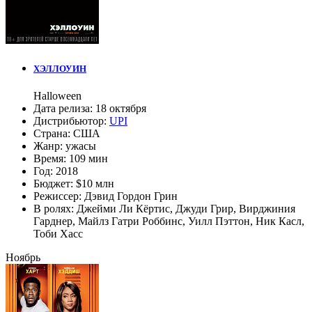
ХЭЛЛОУИН
Halloween
Дата релиза:
18 октября
Дистрибьютор:
UPI
Страна:
США
Жанр:
ужасы
Время:
109 мин
Год:
2018
Бюджет:
$10 млн
Режиссер:
Дэвид Гордон Грин
В ролях:
Джейми Ли Кёртис
,
Джуди Грир
,
Вирджиния
Гарднер
,
Майлз Гатри Роббинс
,
Уилл Пэттон
,
Ник Касл
,
Тоби Хасс
Ноябрь