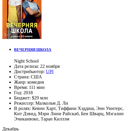
ВЕЧЕРНЯЯ ШКОЛА
Night School
Дата релиза:
22 ноября
Дистрибьютор:
UPI
Страна:
США
Жанр:
комедия
Время:
111 мин
Год:
2018
Бюджет:
$29 млн
Режиссер:
Малкольм Д. Ли
В ролях:
Кевин Харт
,
Тиффани Хэддиш
,
Энн Уинтерс
,
Кит Дэвид
,
Мэри Линн Райскаб
,
Бен Шварц
,
Мэгалин
Эчиканвоке
,
Таран Киллэм
Декабрь