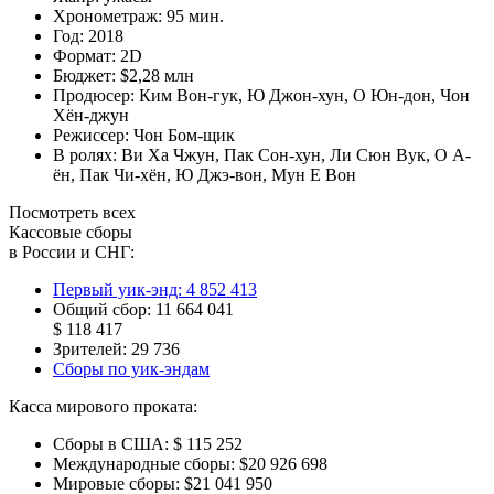
Хронометраж:
95 мин.
Год:
2018
Формат:
2D
Бюджет:
$2,28 млн
Продюсер:
Ким Вон-гук
,
Ю Джон-хун
,
О Юн-дон
,
Чон
Хён-джун
Режиссер:
Чон Бом-щик
В ролях:
Ви Ха Чжун
,
Пак Сон-хун
,
Ли Сюн Вук
,
О А-
ён
,
Пак Чи-хён
,
Ю Джэ-вон
,
Мун Е Вон
Посмотреть всех
Кассовые сборы
в России и СНГ:
Первый уик-энд:
4 852 413
Общий сбор:
11 664 041
$ 118 417
Зрителей:
29 736
Сборы по уик-эндам
Касса мирового проката:
Сборы в США:
$ 115 252
Международные сборы:
$20 926 698
Мировые сборы:
$21 041 950