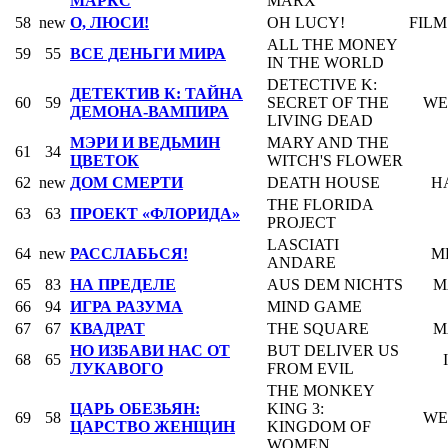
МАРКС
MARX
58
new
О, ЛЮСИ!
OH LUCY!
FIL
ALL THE MONEY
59
55
ВСЕ ДЕНЬГИ МИРА
IN THE WORLD
DETECTIVE K:
ДЕТЕКТИВ К: ТАЙНА
60
59
SECRET OF THE
WE
ДЕМОНА-ВАМПИРА
LIVING DEAD
МЭРИ И ВЕДЬМИН
MARY AND THE
61
34
ЦВЕТОК
WITCH'S FLOWER
62
new
ДОМ СМЕРТИ
DEATH HOUSE
H
THE FLORIDA
63
63
ПРОЕКТ «ФЛОРИДА»
PROJECT
LASCIATI
64
new
РАССЛАБЬСЯ!
M
ANDARE
65
83
НА ПРЕДЕЛЕ
AUS DEM NICHTS
M
66
94
ИГРА РАЗУМА
MIND GAME
67
67
КВАДРАТ
THE SQUARE
M
НО ИЗБАВИ НАС ОТ
BUT DELIVER US
68
65
ЛУКАВОГО
FROM EVIL
THE MONKEY
ЦАРЬ ОБЕЗЬЯН:
KING 3:
69
58
WE
ЦАРСТВО ЖЕНЩИН
KINGDOM OF
WOMEN