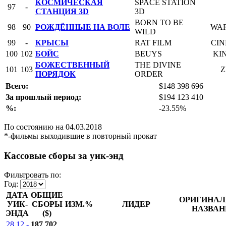
КОСМИЧЕСКАЯ
SPACE STATION
97
-
СТАНЦИЯ 3D
3D
BORN TO BE
98
90
РОЖДЁННЫЕ НА ВОЛЕ
WAR
WILD
99
-
КРЫСЫ
RAT FILM
CIN
100
102
БОЙС
BEUYS
KI
БОЖЕСТВЕННЫЙ
THE DIVINE
101
103
Z
ПОРЯДОК
ORDER
Всего:
$148 398 696
За прошлый период:
$194 123 410
%:
-23.55%
По состоянию на 04.03.2018
*-фильмы выходившие в повторный прокат
Кассовые сборы за уик-энд
Фильтровать по:
Год:
ДАТА
ОБЩИЕ
ОРИГИНАЛ
УИК-
СБОРЫ
ИЗМ.%
ЛИДЕР
НАЗВАН
ЭНДА
($)
28.12 -
187 702