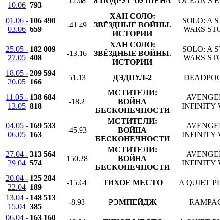
12.68
8 ПОДРУГ ОУШЕНА
OCEAN'S E
10.06
793
ХАН СОЛО:
01.06 -
106 490
SOLO: A 
-41.49
ЗВЁЗДНЫЕ ВОЙНЫ.
03.06
659
WARS ST
ИСТОРИИ
ХАН СОЛО:
25.05 -
182 009
SOLO: A 
-13.16
ЗВЁЗДНЫЕ ВОЙНЫ.
27.05
408
WARS ST
ИСТОРИИ
18.05 -
209 594
51.13
ДЭДПУЛ-2
DEADPOO
20.05
166
МСТИТЕЛИ:
11.05 -
138 684
AVENGE
-18.2
ВОЙНА
13.05
818
INFINITY
БЕСКОНЕЧНОСТИ
МСТИТЕЛИ:
04.05 -
169 533
AVENGE
-45.93
ВОЙНА
06.05
163
INFINITY
БЕСКОНЕЧНОСТИ
МСТИТЕЛИ:
27.04 -
313 564
AVENGE
150.28
ВОЙНА
29.04
574
INFINITY
БЕСКОНЕЧНОСТИ
20.04 -
125 284
-15.64
ТИХОЕ МЕСТО
A QUIET P
22.04
189
13.04 -
148 513
-8.98
РЭМПЕЙДЖ
RAMPA
15.04
385
06.04 -
163 160