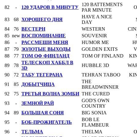
120 BATTEMENTS
82
-
120 УДАРОВ В МИНУТУ
PAR MINUTE
HAVE A NICE
83
68
ХОРОШЕГО ДНЯ
DAY
84
76
ВЕСТЕРН
WESTERN
CIN
85
new
ВОСПОМИНАНИЕ
SOUVENIR
86
-
РАССМЕШИ МЕНЯ
HUMOR ME
H
87
79
ЗОЛОТЫЕ ВЫХОДЫ
GOLDEN EXITS
V
88
77
ТОМ ОФ ФИНЛАНД
TOM OF FINLAND
KI
ТЕЛЕСКОП ХАББЛ В
89
78
HUBBLE 3D
WAR
3D
90
72
ТАБУ ТЕГЕРАНА
TEHRAN TABOO
KI
THE
91
85
ДОБЫТЧИЦА
BREADWINNER
92
75
ТРЕТЬЯ ВОЛНА ЗОМБИ
THE CURED
GOD'S OWN
93
-
ЗЕМНОЙ РАЙ
COUNTRY
94
89
БОЛЬШАЯ СОНЯ
BIG SONIA
BOB LE
95
-
БОБ-ПРОЖИГАТЕЛЬ
FLAMBEUR
96
-
ТЕЛЬМА
THELMA