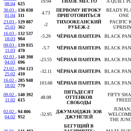
19.94
ТИХОЕ МЕСТО
A QUIET P
08.04
625
30.03 -
136 030
ПЕРВОМУ ИГРОКУ
READY PL
4.73
01.04
311
ПРИГОТОВИТЬСЯ
ONE
23.03 -
129 887
ТИХООКЕАНСКИЙ
PACIFIC 
-2
25.03
362
РУБЕЖ-2
UPRISI
16.03 -
132 537
-5.29
ЧЁРНАЯ ПАНТЕРА
BLACK PA
18.03
904
09.03 -
139 935
-5.7
ЧЁРНАЯ ПАНТЕРА
BLACK PA
11.03
470
02.03 -
148 398
-23.55
ЧЁРНАЯ ПАНТЕРА
BLACK PA
04.03
696
23.02 -
194 123
-32.11
ЧЁРНАЯ ПАНТЕРА
BLACK PA
25.02
410
16.02 -
285 948
103.68
ЧЁРНАЯ ПАНТЕРА
BLACK PA
18.02
779
ПЯТЬДЕСЯТ
09.02 -
140 392
FIFTY SH
48.08
ОТТЕНКОВ
11.02
615
FREE
СВОБОДЫ
JUMANJ
02.02 -
94 806
ДЖУМАНДЖИ: ЗОВ
-32.95
WELCOME
04.02
952
ДЖУНГЛЕЙ
THE JUN
БЕГУЩИЙ В