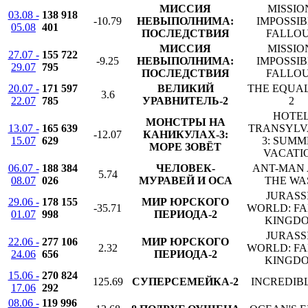
МИССИЯ
MISSIO
03.08 -
138 918
-10.79
НЕВЫПОЛНИМА:
IMPOSSIB
05.08
401
ПОСЛЕДСТВИЯ
FALLO
МИССИЯ
MISSIO
27.07 -
155 722
-9.25
НЕВЫПОЛНИМА:
IMPOSSIB
29.07
795
ПОСЛЕДСТВИЯ
FALLO
20.07 -
171 597
ВЕЛИКИЙ
THE EQUA
3.6
22.07
785
УРАВНИТЕЛЬ-2
2
HOTE
МОНСТРЫ НА
13.07 -
165 639
TRANSYLV
-12.07
КАНИКУЛАХ-3:
15.07
629
3: SUMM
МОРЕ ЗОВЁТ
VACATI
06.07 -
188 384
ЧЕЛОВЕК-
ANT-MAN
5.74
08.07
026
МУРАВЕЙ И ОСА
THE WA
JURASS
29.06 -
178 155
МИР ЮРСКОГО
-35.71
WORLD: F
01.07
998
ПЕРИОДА-2
KINGD
JURASS
22.06 -
277 106
МИР ЮРСКОГО
2.32
WORLD: F
24.06
656
ПЕРИОДА-2
KINGD
15.06 -
270 824
125.69
СУПЕРСЕМЕЙКА-2
INCREDIBL
17.06
292
08.06 -
119 996