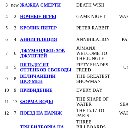
3
new
ЖАЖДА СМЕРТИ
DEATH WISH
4
2
НОЧНЫЕ ИГРЫ
GAME NIGHT
WAR
5
3
КРОЛИК ПИТЕР
PETER RABBIT
6
4
АННИГИЛЯЦИЯ
ANNIHILATION
P
JUMANJI:
ДЖУМАНДЖИ: ЗОВ
7
6
WELCOME TO
ДЖУНГЛЕЙ
THE JUNGLE
ПЯТЬДЕСЯТ
FIFTY SHADES
8
5
U
ОТТЕНКОВ СВОБОДЫ
FREED
ВЕЛИЧАЙШИЙ
THE GREATEST
9
8
ШОУМЕН
SHOWMAN
10
9
ПРИВИДЕНИЕ
EVERY DAY
THE SHAPE OF
11
13
ФОРМА ВОДЫ
WATER
SE
THE 15:17 TO
12
7
ПОЕЗД НА ПАРИЖ
WAR
PARIS
THREE
ТРИ БИЛБОРДА НА
BILLBOARDS