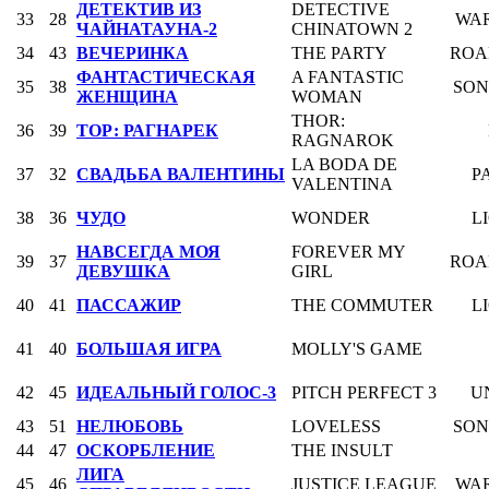
ДЕТЕКТИВ ИЗ
DETECTIVE
33
28
WAR
ЧАЙНАТАУНА-2
CHINATOWN 2
34
43
ВЕЧЕРИНКА
THE PARTY
ROA
ФАНТАСТИЧЕСКАЯ
A FANTASTIC
35
38
SON
ЖЕНЩИНА
WOMAN
THOR:
36
39
ТОР: РАГНАРЕК
RAGNAROK
LA BODA DE
37
32
СВАДЬБА ВАЛЕНТИНЫ
P
VALENTINA
38
36
ЧУДО
WONDER
L
НАВСЕГДА МОЯ
FOREVER MY
39
37
ROA
ДЕВУШКА
GIRL
40
41
ПАССАЖИР
THE COMMUTER
L
41
40
БОЛЬШАЯ ИГРА
MOLLY'S GAME
42
45
ИДЕАЛЬНЫЙ ГОЛОС-3
PITCH PERFECT 3
U
43
51
НЕЛЮБОВЬ
LOVELESS
SON
44
47
ОСКОРБЛЕНИЕ
THE INSULT
ЛИГА
45
46
JUSTICE LEAGUE
WAR