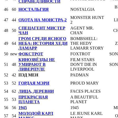
СПРАВЕДЛИВОСТИ
B
46
60
НОСТАЛЬГИЯ
NOSTALGIA
MONSTER HUNT
47
44
ОХОТА НА МОНСТРА-2
L
2
СПЕЦАГЕНТ МИСТЕР
AGENT MR.
48
50
C
ЧАН
CHAN
ГРОМ СРЕДИ ЯСНОГО
BOMBSHELL:
49
64
НЕБА: ИСТОРИЯ ХЕДИ
THE HEDY
Z
ЛАМАРР
LAMARR STORY
50
new
ФОКСТРОТ
FOXTROT
SON
КИНОЗВЁЗДЫ НЕ
FILM STARS
51
48
УМИРАЮТ В
DON'T DIE IN
SON
ЛИВЕРПУЛЕ
LIVERPOOL
52
42
ПЭД МЕН
PADMAN
53
52
ГОРДАЯ МЭРИ
PROUD MARY
54
62
ЛИЦА, ДЕРЕВНИ
FACES PLACES
ПРЕКРАСНАЯ
A BEAUTIFUL
55
53
ПЛАНЕТА
PLANET
56
56
1945
1945
M
МОЛОДОЙ КАРЛ
LE JEUNE KARL
57
54