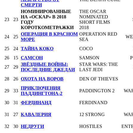
СМЕРТИ
НОМИНИРОВАННЫЕ
THE OSCAR
НА «ОСКАР» В 2018
NOMINATED
23
23
ГОДУ
SHORT FILMS
КОРОТКОМЕТРАЖКИ
2018
ОПЕРАЦИЯ В КРАСНОМ
OPERATION RED
24
25
WE
МОРЕ
SEA
25
24
ТАЙНА КОКО
COCO
26
15
САМСОН
SAMSON
P
ЗВЁЗДНЫЕ ВОЙНЫ:
STAR WARS: THE
27
29
ПОСЛЕДНИЕ ДЖЕДАИ
LAST JEDI
28
26
ОХОТА НА ВОРОВ
DEN OF THIEVES
ПРИКЛЮЧЕНИЯ
29
33
PADDINGTON 2
WAR
ПАДДИНГТОНА-2
30
31
ФЕРДИНАНД
FERDINAND
31
27
КАВАЛЕРИЯ
12 STRONG
WAR
32
30
НЕДРУГИ
HOSTILES
ENT