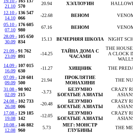
19.10 -
165 137
20.94
ХЭЛЛОУИН
HALLOW
21.10
570
12.10 -
136 547
-22.68
ВЕНОМ
VENO
14.10
066
05.10 -
176 605
67.16
ВЕНОМ
VENO
07.10
980
28.09 -
105 650
15.13
ВЕЧЕРНЯЯ ШКОЛА
NIGHT SC
30.09
834
THE HOUSE
21.09 -
91 762
ТАЙНА ДОМА С
-14.25
A CLOCK I
23.09
891
ЧАСАМИ
WALL
14.09 -
107 015
-11.27
ХИЩНИК
THE PRED
16.09
630
07.09 -
120 601
ПРОКЛЯТИЕ
21.94
THE N
09.09
500
МОНАХИНИ
31.08 -
98 902
БЕЗУМНО
CRAZY R
-3.73
02.09
215
БОГАТЫЕ АЗИАТЫ
ASIAN
24.08 -
102 733
БЕЗУМНО
CRAZY R
-20.48
26.08
006
БОГАТЫЕ АЗИАТЫ
ASIAN
17.08 -
129 185
БЕЗУМНО
CRAZY R
-12.05
19.08
142
БОГАТЫЕ АЗИАТЫ
ASIAN
10.08 -
146 882
МЕГ: МОНСТР
5.73
THE M
12.08
960
ГЛУБИНЫ