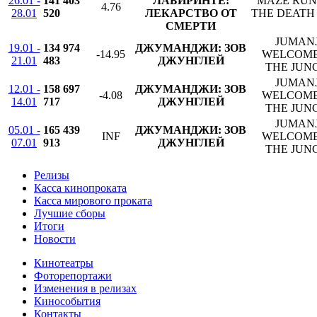
26.01 -
141 403
ЛАБИРИНТЕ:
MAZE RUN
4.76
28.01
520
ЛЕКАРСТВО ОТ
THE DEATH
СМЕРТИ
JUMANJ
19.01 -
134 974
ДЖУМАНДЖИ: ЗОВ
-14.95
WELCOME
21.01
483
ДЖУНГЛЕЙ
THE JUN
JUMANJ
12.01 -
158 697
ДЖУМАНДЖИ: ЗОВ
-4.08
WELCOME
14.01
717
ДЖУНГЛЕЙ
THE JUN
JUMANJ
05.01 -
165 439
ДЖУМАНДЖИ: ЗОВ
INF
WELCOME
07.01
913
ДЖУНГЛЕЙ
THE JUN
Релизы
Касса кинопроката
Касса мирового проката
Лучшие сборы
Итоги
Новости
Кинотеатры
Фоторепортажи
Изменения в релизах
Кинособытия
Контакты