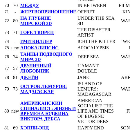
70
70
МЕЖДУ
IN BETWEEN
FIL
71
-
ЖЕРТВОПРИНОШЕНИЕ
OFFRET
KI
НА ГЛУБИНЕ
UNDER THE SEA
72
80
WAR
МОРСКОЙ 3D
3D
THE DISASTER
73
71
ГОРЕ-ТВОРЕЦ
ARTIST
74
-
ИЧИ-КИЛЛЕР
ICHI THE KILLER
WE
75
new
АПОКАЛИПСИС
APOCALYPSIS
ТАЙНЫ ПОДВОДНОГО
76
74
DEEP SEA
WAR
МИРА 3D
ДВУЛИЧНЫЙ
L'AMANT
77
57
ЛЮБОВНИК
DOUBLE
78
81
ДЖЕЙН
JANE
AB
ISLAND OF
ОСТРОВ ЛЕМУРОВ:
79
73
LEMURS:
WAR
МАДАГАСКАР
MADAGASCAR
AMERICAN
АМЕРИКАНСКИЙ
SOCIALIST: THE
СОЦИАЛИСТ: ЖИЗНЬ И
80
new
LIFE AND TIMES
F
ВРЕМЕНА ЮДЖИНА
OF EUGENE
ВИКТОРА ДЕБСА
VICTOR DEBS
81
69
ХЭППИ-ЭНД
HAPPY END
SON