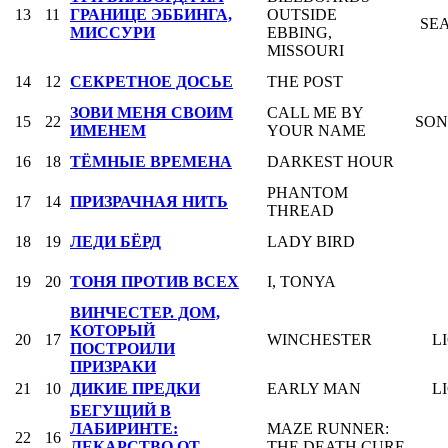
13
11
ГРАНИЦЕ ЭББИНГА,
OUTSIDE
SE
МИССУРИ
EBBING,
MISSOURI
14
12
СЕКРЕТНОЕ ДОСЬЕ
THE POST
ЗОВИ МЕНЯ СВОИМ
CALL ME BY
15
22
SON
ИМЕНЕМ
YOUR NAME
16
18
ТЁМНЫЕ ВРЕМЕНА
DARKEST HOUR
PHANTOM
17
14
ПРИЗРАЧНАЯ НИТЬ
THREAD
18
19
ЛЕДИ БЁРД
LADY BIRD
19
20
ТОНЯ ПРОТИВ ВСЕХ
I, TONYA
ВИНЧЕСТЕР. ДОМ,
КОТОРЫЙ
20
17
WINCHESTER
L
ПОСТРОИЛИ
ПРИЗРАКИ
21
10
ДИКИЕ ПРЕДКИ
EARLY MAN
L
БЕГУЩИЙ В
ЛАБИРИНТЕ:
MAZE RUNNER:
22
16
ЛЕКАРСТВО ОТ
THE DEATH CURE