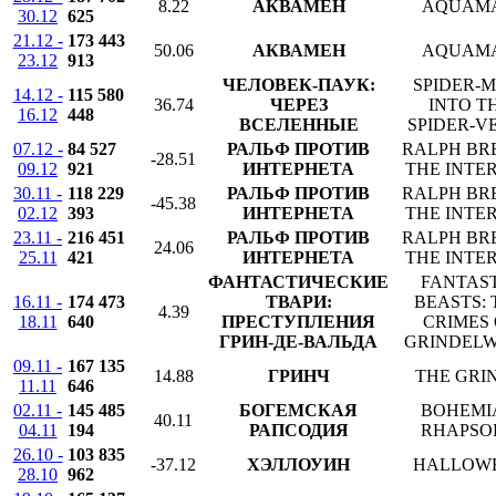
8.22
АКВАМЕН
AQUAM
30.12
625
21.12 -
173 443
50.06
АКВАМЕН
AQUAM
23.12
913
ЧЕЛОВЕК-ПАУК:
SPIDER-M
14.12 -
115 580
36.74
ЧЕРЕЗ
INTO T
16.12
448
ВСЕЛЕННЫЕ
SPIDER-V
07.12 -
84 527
РАЛЬФ ПРОТИВ
RALPH BR
-28.51
09.12
921
ИНТЕРНЕТА
THE INTE
30.11 -
118 229
РАЛЬФ ПРОТИВ
RALPH BR
-45.38
02.12
393
ИНТЕРНЕТА
THE INTE
23.11 -
216 451
РАЛЬФ ПРОТИВ
RALPH BR
24.06
25.11
421
ИНТЕРНЕТА
THE INTE
ФАНТАСТИЧЕСКИЕ
FANTAS
16.11 -
174 473
ТВАРИ:
BEASTS: 
4.39
18.11
640
ПРЕСТУПЛЕНИЯ
CRIMES 
ГРИН-ДЕ-ВАЛЬДА
GRINDEL
09.11 -
167 135
14.88
ГРИНЧ
THE GRI
11.11
646
02.11 -
145 485
БОГЕМСКАЯ
BOHEMI
40.11
04.11
194
РАПСОДИЯ
RHAPSO
26.10 -
103 835
-37.12
ХЭЛЛОУИН
HALLOW
28.10
962