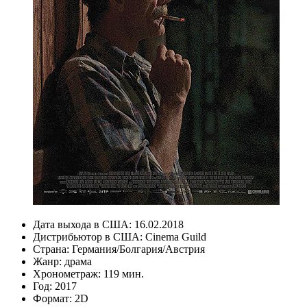
Дата выхода в США:
16.02.2018
Дистрибьютор в США:
Cinema Guild
Страна:
Германия/Болгария/Австрия
Жанр:
драма
Хронометраж:
119 мин.
Год:
2017
Формат:
2D