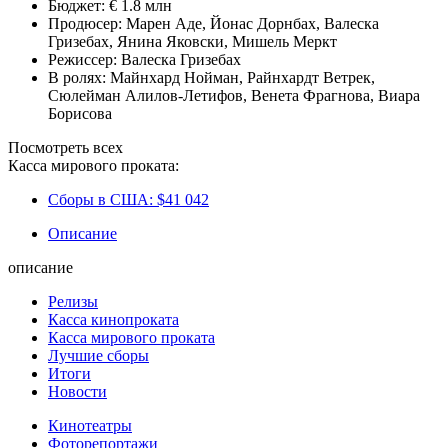
Бюджет:
€ 1.8 млн
Продюсер:
Марен Аде
,
Йонас Дорнбах
,
Валеска
Гризебах
,
Янина Яковски
,
Мишель Меркт
Режиссер:
Валеска Гризебах
В ролях:
Майнхард Нойман
,
Райнхардт Ветрек
,
Сюлейман Алилов-Летифов
,
Венета Фрагнова
,
Виара
Борисова
Посмотреть всех
Касса мирового проката:
Сборы в США:
$41 042
Описание
описание
Релизы
Касса кинопроката
Касса мирового проката
Лучшие сборы
Итоги
Новости
Кинотеатры
Фоторепортажи