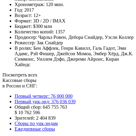
Хронометраж:
120 мин.
Год:
2017
Возраст:
12+
Формат:
3D / 2D / IMAX
Бюджет:
$300 млн
Количество копий:
1357
Продюсер:
Чарльз Ровен
,
Дебора Снайдер
,
Уэсли Коллер
Режиссер:
Зак Снайдер
В ролях:
Бен Аффлек
,
Генри Кавилл
,
Галь Гадот
,
Эми
Адамс
,
Рэй Фишер
,
Джейсон Момоа
,
Эмбер Хёрд
,
Дж.К.
Симмонс
,
Уиллем Дэфо
,
Джереми Айронс
,
Киран
Хайндс
Посмотреть всех
Кассовые сборы
в России и СНГ:
Первый четверг:
76 000 000
Первый уик-энд:
376 036 039
Общий сбор:
645 755 763
$ 10 762 596
Зрителей:
2 404 839
Сборы по уик-эндам
Ежедневные сборы