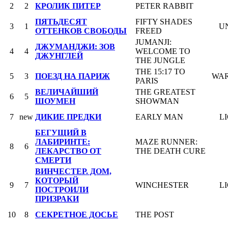
2
2
КРОЛИК ПИТЕР
PETER RABBIT
ПЯТЬДЕСЯТ
FIFTY SHADES
3
1
U
ОТТЕНКОВ СВОБОДЫ
FREED
JUMANJI:
ДЖУМАНДЖИ: ЗОВ
4
4
WELCOME TO
ДЖУНГЛЕЙ
THE JUNGLE
THE 15:17 TO
5
3
ПОЕЗД НА ПАРИЖ
WAR
PARIS
ВЕЛИЧАЙШИЙ
THE GREATEST
6
5
ШОУМЕН
SHOWMAN
7
new
ДИКИЕ ПРЕДКИ
EARLY MAN
L
БЕГУЩИЙ В
ЛАБИРИНТЕ:
MAZE RUNNER:
8
6
ЛЕКАРСТВО ОТ
THE DEATH CURE
СМЕРТИ
ВИНЧЕСТЕР. ДОМ,
КОТОРЫЙ
9
7
WINCHESTER
L
ПОСТРОИЛИ
ПРИЗРАКИ
10
8
СЕКРЕТНОЕ ДОСЬЕ
THE POST