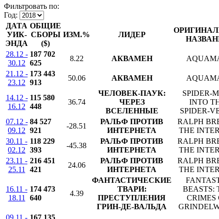
Фильтровать по:
Год:
ДАТА
ОБЩИЕ
ОРИГИНАЛ
УИК-
СБОРЫ
ИЗМ.%
ЛИДЕР
НАЗВАН
ЭНДА
($)
28.12 -
187 702
8.22
АКВАМЕН
AQUAM
30.12
625
21.12 -
173 443
50.06
АКВАМЕН
AQUAM
23.12
913
ЧЕЛОВЕК-ПАУК:
SPIDER-M
14.12 -
115 580
36.74
ЧЕРЕЗ
INTO T
16.12
448
ВСЕЛЕННЫЕ
SPIDER-V
07.12 -
84 527
РАЛЬФ ПРОТИВ
RALPH BR
-28.51
09.12
921
ИНТЕРНЕТА
THE INTE
30.11 -
118 229
РАЛЬФ ПРОТИВ
RALPH BR
-45.38
02.12
393
ИНТЕРНЕТА
THE INTE
23.11 -
216 451
РАЛЬФ ПРОТИВ
RALPH BR
24.06
25.11
421
ИНТЕРНЕТА
THE INTE
ФАНТАСТИЧЕСКИЕ
FANTAS
16.11 -
174 473
ТВАРИ:
BEASTS: 
4.39
18.11
640
ПРЕСТУПЛЕНИЯ
CRIMES 
ГРИН-ДЕ-ВАЛЬДА
GRINDEL
09.11 -
167 135