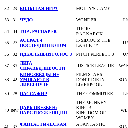
32
29
БОЛЬШАЯ ИГРА
MOLLY'S GAME
33
31
ЧУДО
WONDER
L
THOR:
34
34
ТОР: РАГНАРЕК
RAGNAROK
АСТРАЛ-4:
INSIDIOUS: THE
35
27
U
ПОСЛЕДНИЙ КЛЮЧ
LAST KEY
36
32
ИДЕАЛЬНЫЙ ГОЛОС-3
PITCH PERFECT 3
U
ЛИГА
37
35
JUSTICE LEAGUE
WAR
СПРАВЕДЛИВОСТИ
КИНОЗВЁЗДЫ НЕ
FILM STARS
38
42
УМИРАЮТ В
DON'T DIE IN
SON
ЛИВЕРПУЛЕ
LIVERPOOL
39
28
ПАССАЖИР
THE COMMUTER
L
THE MONKEY
ЦАРЬ ОБЕЗЬЯН:
KING 3:
40
new
WE
ЦАРСТВО ЖЕНЩИН
KINGDOM OF
WOMEN
ФАНТАСТИЧЕСКАЯ
A FANTASTIC
41
37
SON