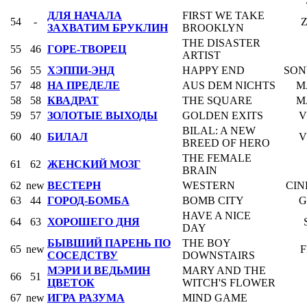
ДЛЯ НАЧАЛА
FIRST WE TAKE
54
-
ЗАХВАТИМ БРУКЛИН
BROOKLYN
THE DISASTER
55
46
ГОРЕ-ТВОРЕЦ
ARTIST
56
55
ХЭППИ-ЭНД
HAPPY END
SON
57
48
НА ПРЕДЕЛЕ
AUS DEM NICHTS
M
58
58
КВАДРАТ
THE SQUARE
M
59
57
ЗОЛОТЫЕ ВЫХОДЫ
GOLDEN EXITS
V
BILAL: A NEW
60
40
БИЛАЛ
V
BREED OF HERO
THE FEMALE
61
62
ЖЕНСКИЙ МОЗГ
BRAIN
62
new
ВЕСТЕРН
WESTERN
CIN
63
44
ГОРОД-БОМБА
BOMB CITY
G
HAVE A NICE
64
63
ХОРОШЕГО ДНЯ
DAY
БЫВШИЙ ПАРЕНЬ ПО
THE BOY
65
new
F
СОСЕДСТВУ
DOWNSTAIRS
МЭРИ И ВЕДЬМИН
MARY AND THE
66
51
ЦВЕТОК
WITCH'S FLOWER
67
new
ИГРА РАЗУМА
MIND GAME