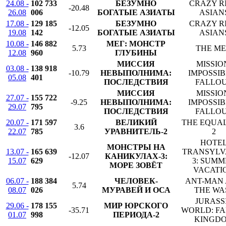
24.08 -
102 733
БЕЗУМНО
CRAZY R
-20.48
26.08
006
БОГАТЫЕ АЗИАТЫ
ASIAN
17.08 -
129 185
БЕЗУМНО
CRAZY R
-12.05
19.08
142
БОГАТЫЕ АЗИАТЫ
ASIAN
10.08 -
146 882
МЕГ: МОНСТР
5.73
THE M
12.08
960
ГЛУБИНЫ
МИССИЯ
MISSIO
03.08 -
138 918
-10.79
НЕВЫПОЛНИМА:
IMPOSSIB
05.08
401
ПОСЛЕДСТВИЯ
FALLO
МИССИЯ
MISSIO
27.07 -
155 722
-9.25
НЕВЫПОЛНИМА:
IMPOSSIB
29.07
795
ПОСЛЕДСТВИЯ
FALLO
20.07 -
171 597
ВЕЛИКИЙ
THE EQUA
3.6
22.07
785
УРАВНИТЕЛЬ-2
2
HOTE
МОНСТРЫ НА
13.07 -
165 639
TRANSYLV
-12.07
КАНИКУЛАХ-3:
15.07
629
3: SUMM
МОРЕ ЗОВЁТ
VACATI
06.07 -
188 384
ЧЕЛОВЕК-
ANT-MAN
5.74
08.07
026
МУРАВЕЙ И ОСА
THE WA
JURASS
29.06 -
178 155
МИР ЮРСКОГО
-35.71
WORLD: F
01.07
998
ПЕРИОДА-2
KINGD