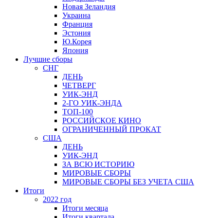
Новая Зеландия
Украина
Франция
Эстония
Ю.Корея
Япония
Лучшие сборы
СНГ
ДЕНЬ
ЧЕТВЕРГ
УИК-ЭНД
2-ГО УИК-ЭНДА
ТОП-100
РОССИЙСКОЕ КИНО
ОГРАНИЧЕННЫЙ ПРОКАТ
США
ДЕНЬ
УИК-ЭНД
ЗА ВСЮ ИСТОРИЮ
МИРОВЫЕ СБОРЫ
МИРОВЫЕ СБОРЫ БЕЗ УЧЕТА США
Итоги
2022 год
Итоги месяца
Итоги квартала