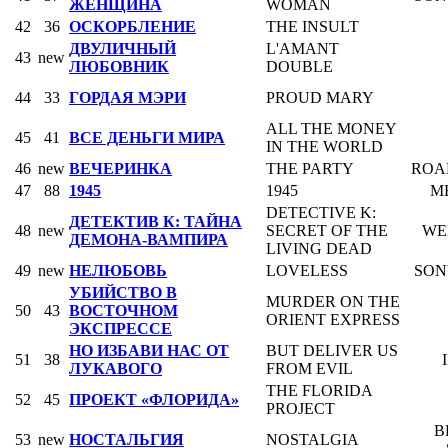
ЖЕНЩИНА
WOMAN
42
36
ОСКОРБЛЕНИЕ
THE INSULT
ДВУЛИЧНЫЙ
L'AMANT
43
new
ЛЮБОВНИК
DOUBLE
44
33
ГОРДАЯ МЭРИ
PROUD MARY
ALL THE MONEY
45
41
ВСЕ ДЕНЬГИ МИРА
IN THE WORLD
46
new
ВЕЧЕРИНКА
THE PARTY
ROAD
47
88
1945
1945
M
DETECTIVE K:
ДЕТЕКТИВ К: ТАЙНА
48
new
SECRET OF THE
WE
ДЕМОНА-ВАМПИРА
LIVING DEAD
49
new
НЕЛЮБОВЬ
LOVELESS
SON
УБИЙСТВО В
MURDER ON THE
50
43
ВОСТОЧНОМ
ORIENT EXPRESS
ЭКСПРЕССЕ
НО ИЗБАВИ НАС ОТ
BUT DELIVER US
51
38
ЛУКАВОГО
FROM EVIL
THE FLORIDA
52
45
ПРОЕКТ «ФЛОРИДА»
PROJECT
B
53
new
НОСТАЛЬГИЯ
NOSTALGIA