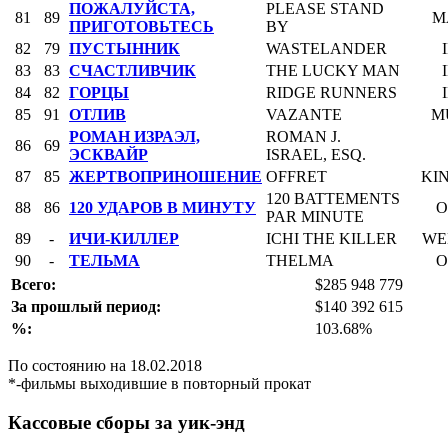
ПОЖАЛУЙСТА,
PLEASE STAND
81
89
M
ПРИГОТОВЬТЕСЬ
BY
82
79
ПУСТЫННИК
WASTELANDER
83
83
СЧАСТЛИВЧИК
THE LUCKY MAN
84
82
ГОРЦЫ
RIDGE RUNNERS
85
91
ОТЛИВ
VAZANTE
M
РОМАН ИЗРАЭЛ,
ROMAN J.
86
69
ЭСКВАЙР
ISRAEL, ESQ.
87
85
ЖЕРТВОПРИНОШЕНИЕ
OFFRET
KI
120 BATTEMENTS
88
86
120 УДАРОВ В МИНУТУ
O
PAR MINUTE
89
-
ИЧИ-КИЛЛЕР
ICHI THE KILLER
WE
90
-
ТЕЛЬМА
THELMA
O
Всего:
$285 948 779
За прошлый период:
$140 392 615
%:
103.68%
По состоянию на 18.02.2018
*-фильмы выходившие в повторный прокат
Кассовые сборы за уик-энд