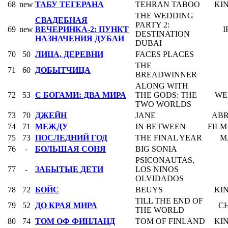
68
new
ТАБУ ТЕГЕРАНА
TEHRAN TABOO
KI
THE WEDDING
СВАДЕБНАЯ
PARTY 2:
69
new
ВЕЧЕРИНКА-2: ПУНКТ
I
DESTINATION
НАЗНАЧЕНИЯ ДУБАИ
DUBAI
70
50
ЛИЦА, ДЕРЕВНИ
FACES PLACES
THE
71
60
ДОБЫТЧИЦА
BREADWINNER
ALONG WITH
72
53
С БОГАМИ: ДВА МИРА
THE GODS: THE
WE
TWO WORLDS
73
70
ДЖЕЙН
JANE
AB
74
71
МЕЖДУ
IN BETWEEN
FIL
75
73
ПОСЛЕДНИЙ ГОД
THE FINAL YEAR
M
76
-
БОЛЬШАЯ СОНЯ
BIG SONIA
PSICONAUTAS,
77
-
ЗАБЫТЫЕ ДЕТИ
LOS NINOS
OLVIDADOS
78
72
БОЙС
BEUYS
KI
TILL THE END OF
79
52
ДО КРАЯ МИРА
CH
THE WORLD
80
74
ТОМ ОФ ФИНЛАНД
TOM OF FINLAND
KI