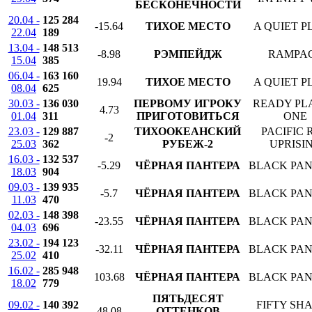
БЕСКОНЕЧНОСТИ
20.04 -
125 284
-15.64
ТИХОЕ МЕСТО
A QUIET P
22.04
189
13.04 -
148 513
-8.98
РЭМПЕЙДЖ
RAMPA
15.04
385
06.04 -
163 160
19.94
ТИХОЕ МЕСТО
A QUIET P
08.04
625
30.03 -
136 030
ПЕРВОМУ ИГРОКУ
READY PL
4.73
01.04
311
ПРИГОТОВИТЬСЯ
ONE
23.03 -
129 887
ТИХООКЕАНСКИЙ
PACIFIC 
-2
25.03
362
РУБЕЖ-2
UPRISI
16.03 -
132 537
-5.29
ЧЁРНАЯ ПАНТЕРА
BLACK PA
18.03
904
09.03 -
139 935
-5.7
ЧЁРНАЯ ПАНТЕРА
BLACK PA
11.03
470
02.03 -
148 398
-23.55
ЧЁРНАЯ ПАНТЕРА
BLACK PA
04.03
696
23.02 -
194 123
-32.11
ЧЁРНАЯ ПАНТЕРА
BLACK PA
25.02
410
16.02 -
285 948
103.68
ЧЁРНАЯ ПАНТЕРА
BLACK PA
18.02
779
ПЯТЬДЕСЯТ
09.02 -
140 392
FIFTY SH
48.08
ОТТЕНКОВ