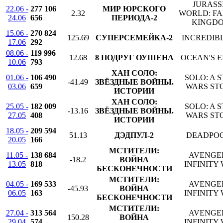
JURASS
22.06 -
277 106
МИР ЮРСКОГО
2.32
WORLD: F
24.06
656
ПЕРИОДА-2
KINGD
15.06 -
270 824
125.69
СУПЕРСЕМЕЙКА-2
INCREDIBL
17.06
292
08.06 -
119 996
12.68
8 ПОДРУГ ОУШЕНА
OCEAN'S E
10.06
793
ХАН СОЛО:
01.06 -
106 490
SOLO: A 
-41.49
ЗВЁЗДНЫЕ ВОЙНЫ.
03.06
659
WARS ST
ИСТОРИИ
ХАН СОЛО:
25.05 -
182 009
SOLO: A 
-13.16
ЗВЁЗДНЫЕ ВОЙНЫ.
27.05
408
WARS ST
ИСТОРИИ
18.05 -
209 594
51.13
ДЭДПУЛ-2
DEADPOO
20.05
166
МСТИТЕЛИ:
11.05 -
138 684
AVENGE
-18.2
ВОЙНА
13.05
818
INFINITY
БЕСКОНЕЧНОСТИ
МСТИТЕЛИ:
04.05 -
169 533
AVENGE
-45.93
ВОЙНА
06.05
163
INFINITY
БЕСКОНЕЧНОСТИ
МСТИТЕЛИ:
27.04 -
313 564
AVENGE
150.28
ВОЙНА
29.04
574
INFINITY