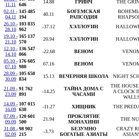
14.88
ГРИНЧ
THE GRI
11.11
646
02.11 -
145 485
БОГЕМСКАЯ
BOHEMI
40.11
04.11
194
РАПСОДИЯ
RHAPSO
26.10 -
103 835
-37.12
ХЭЛЛОУИН
HALLOW
28.10
962
19.10 -
165 137
20.94
ХЭЛЛОУИН
HALLOW
21.10
570
12.10 -
136 547
-22.68
ВЕНОМ
VENO
14.10
066
05.10 -
176 605
67.16
ВЕНОМ
VENO
07.10
980
28.09 -
105 650
15.13
ВЕЧЕРНЯЯ ШКОЛА
NIGHT SC
30.09
834
THE HOUSE
21.09 -
91 762
ТАЙНА ДОМА С
-14.25
A CLOCK I
23.09
891
ЧАСАМИ
WALL
14.09 -
107 015
-11.27
ХИЩНИК
THE PRED
16.09
630
07.09 -
120 601
ПРОКЛЯТИЕ
21.94
THE N
09.09
500
МОНАХИНИ
31.08 -
98 902
БЕЗУМНО
CRAZY R
-3.73
02.09
215
БОГАТЫЕ АЗИАТЫ
ASIAN