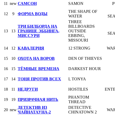
11
new
САМСОН
SAMON
P
THE SHAPE OF
12
9
ФОРМА ВОДЫ
WATER
SE
THREE
ТРИ БИЛБОРДА НА
BILLBOARDS
13
13
ГРАНИЦЕ ЭББИНГА,
OUTSIDE
SE
МИССУРИ
EBBING,
MISSOURI
14
12
КАВАЛЕРИЯ
12 STRONG
WAR
15
10
ОХОТА НА ВОРОВ
DEN OF THIEVES
16
15
ТЁМНЫЕ ВРЕМЕНА
DARKEST HOUR
17
14
ТОНЯ ПРОТИВ ВСЕХ
I, TONYA
18
11
НЕДРУГИ
HOSTILES
ENT
PHANTOM
19
19
ПРИЗРАЧНАЯ НИТЬ
THREAD
ДЕТЕКТИВ ИЗ
DETECTIVE
20
new
WAR
ЧАЙНАТАУНА-2
CHINATOWN 2