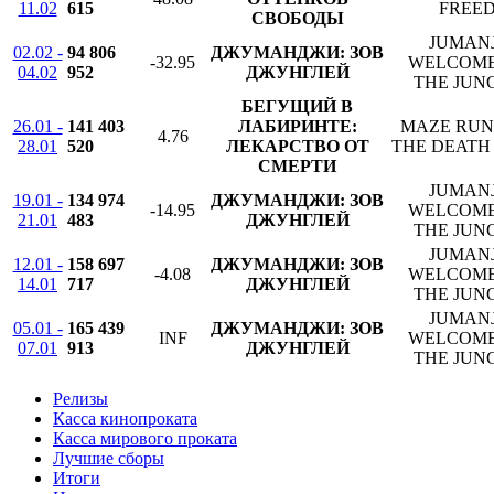
11.02
615
FREE
СВОБОДЫ
JUMANJ
02.02 -
94 806
ДЖУМАНДЖИ: ЗОВ
-32.95
WELCOME
04.02
952
ДЖУНГЛЕЙ
THE JUN
БЕГУЩИЙ В
26.01 -
141 403
ЛАБИРИНТЕ:
MAZE RUN
4.76
28.01
520
ЛЕКАРСТВО ОТ
THE DEATH
СМЕРТИ
JUMANJ
19.01 -
134 974
ДЖУМАНДЖИ: ЗОВ
-14.95
WELCOME
21.01
483
ДЖУНГЛЕЙ
THE JUN
JUMANJ
12.01 -
158 697
ДЖУМАНДЖИ: ЗОВ
-4.08
WELCOME
14.01
717
ДЖУНГЛЕЙ
THE JUN
JUMANJ
05.01 -
165 439
ДЖУМАНДЖИ: ЗОВ
INF
WELCOME
07.01
913
ДЖУНГЛЕЙ
THE JUN
Релизы
Касса кинопроката
Касса мирового проката
Лучшие сборы
Итоги