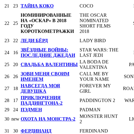
21
23
ТАЙНА КОКО
COCO
НОМИНИРОВАННЫЕ
THE OSCAR
НА «ОСКАР» В 2018
NOMINATED
22
25
ГОДУ
SHORT FILMS
КОРОТКОМЕТРАЖКИ
2018
23
22
ЛЕДИ БЁРД
LADY BIRD
ЗВЁЗДНЫЕ ВОЙНЫ:
STAR WARS: THE
24
16
ПОСЛЕДНИЕ ДЖЕДАИ
LAST JEDI
LA BODA DE
25
20
СВАДЬБА ВАЛЕНТИНЫ
P
VALENTINA
ЗОВИ МЕНЯ СВОИМ
CALL ME BY
26
26
SON
ИМЕНЕМ
YOUR NAME
НАВСЕГДА МОЯ
FOREVER MY
27
18
ROAD
ДЕВУШКА
GIRL
ПРИКЛЮЧЕНИЯ
28
17
PADDINGTON 2
WAR
ПАДДИНГТОНА-2
29
24
ПЭДМЕН
PADMAN
MONSTER HUNT
30
new
ОХОТА НА МОНСТРА-2
L
2
31
30
ФЕРДИНАНД
FERDINAND