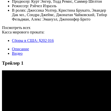
Продюсер:
Курт Энгер
,
Тодд Ремис
,
Саммер Шелтон
Режиссер:
Рэйчел Израэль
В ролях:
Джессика Уолтер
,
Кристина Брукато
,
Эвандер
Дак мл.
,
Сондра Джеймс
,
Джонатан Чайковский
,
Тибор
Фельдман
,
Алекс Эмануэл
,
Дженнифер Брито
Посмотреть всех
Касса мирового проката:
Сборы в США:
$202 016
Описание
Видео
Трейлер 1