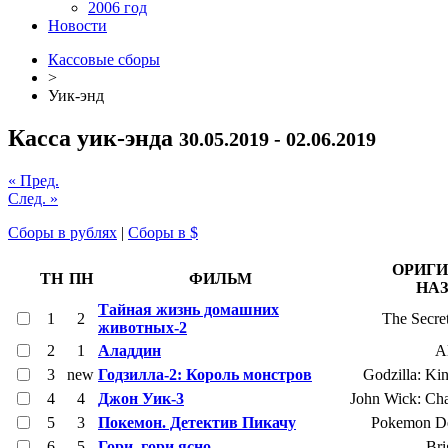
2006 год
Новости
Кассовые сборы
>
Уик-энд
Касса уик-энда
30.05.2019 - 02.06.2019
« Пред.
След. »
Сборы в рублях
|
Сборы в $
ОРИГ
ТН
ПН
ФИЛЬМ
НА
Тайная жизнь домашних
1
2
The Secret
животных-2
2
1
Аладдин
A
3
new
Годзилла-2: Король монстров
Godzilla: Kin
4
4
Джон Уик-3
John Wick: Cha
5
3
Покемон. Детектив Пикачу
Pokemon De
6
5
Гори, гори ясно
Bri