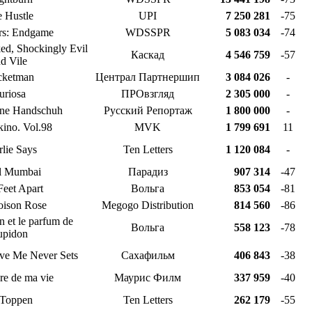
 Hustle
UPI
7 250 281
-75
rs: Endgame
WDSSPR
5 083 034
-74
ed, Shockingly Evil
Каскад
4 546 759
-57
d Vile
cketman
Централ Партнершип
3 084 026
-
uriosa
ПРОвзгляд
2 305 000
-
ene Handschuh
Русский Репортаж
1 800 000
-
кino. Vol.98
MVK
1 799 691
11
lie Says
Ten Letters
1 120 084
-
l Mumbai
Парадиз
907 314
-47
Feet Apart
Вольга
853 054
-81
oison Rose
Megogo Distribution
814 560
-86
 et le parfum de
Вольга
558 123
-78
upidon
ve Me Never Sets
Сахафильм
406 843
-38
re de ma vie
Маурис Филм
337 959
-40
Toppen
Ten Letters
262 179
-55