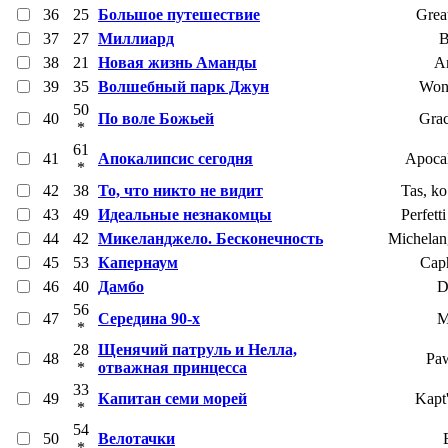
36
25
Большое путешествие
Grea
37
27
Миллиард
B
38
21
Новая жизнь Аманды
A
39
35
Волшебный парк Джун
Won
50
40
По воле Божьей
Grac
*
61
41
Апокалипсис сегодня
Apoca
*
42
38
То, что никто не видит
Tas, ko
43
49
Идеальные незнакомцы
Perfett
44
42
Микеланджело. Бесконечность
Michelang
45
53
Капернаум
Cap
46
40
Дамбо
D
56
47
Середина 90-х
M
*
28
Щенячий патруль и Нелла,
48
Paw
*
отважная принцесса
33
49
Капитан семи морей
Kapt
*
54
50
Велотачки
*