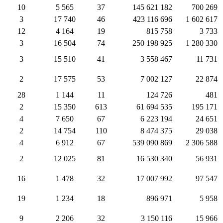
10
5 565
37
145 621 182
700 269
3
17 740
46
423 116 696
1 602 617
12
4 164
19
815 758
3 733
3
16 504
74
250 198 925
1 280 330
3
15 510
41
3 558 467
11 731
2
17 575
53
7 002 127
22 874
28
1 144
11
124 726
481
2
15 350
613
61 694 535
195 171
4
7 650
67
6 223 194
24 651
2
14 754
110
8 474 375
29 038
4
6 912
67
539 090 869
2 306 588
2
12 025
81
16 530 340
56 931
16
1 478
32
17 007 992
97 547
19
1 234
18
896 971
5 958
9
2 206
32
3 150 116
15 966