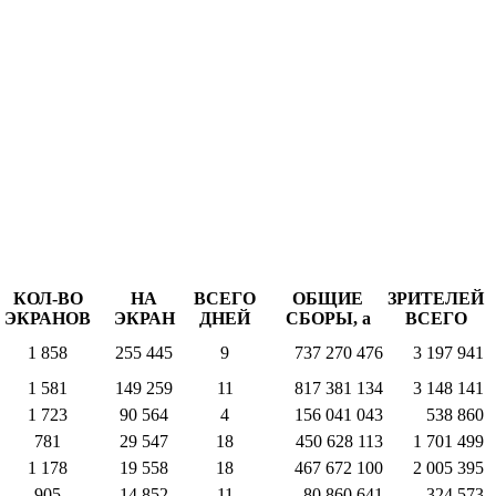
КОЛ-ВО
НА
ВСЕГО
ОБЩИЕ
ЗРИТЕЛЕЙ
ЭКРАНОВ
ЭКРАН
ДНЕЙ
СБОРЫ,
a
ВСЕГО
1 858
255 445
9
737 270 476
3 197 941
1 581
149 259
11
817 381 134
3 148 141
1 723
90 564
4
156 041 043
538 860
781
29 547
18
450 628 113
1 701 499
1 178
19 558
18
467 672 100
2 005 395
905
14 852
11
80 860 641
324 573