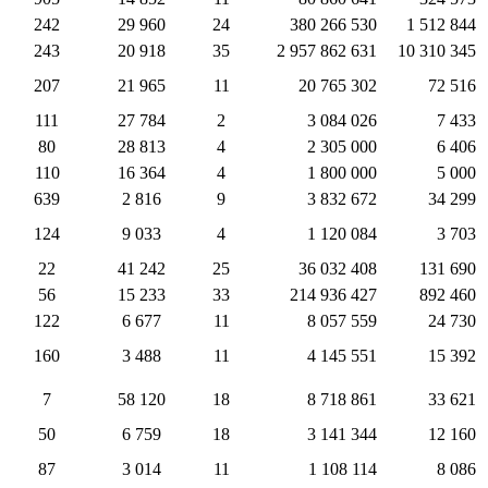
242
29 960
24
380 266 530
1 512 844
243
20 918
35
2 957 862 631
10 310 345
207
21 965
11
20 765 302
72 516
111
27 784
2
3 084 026
7 433
80
28 813
4
2 305 000
6 406
110
16 364
4
1 800 000
5 000
639
2 816
9
3 832 672
34 299
124
9 033
4
1 120 084
3 703
22
41 242
25
36 032 408
131 690
56
15 233
33
214 936 427
892 460
122
6 677
11
8 057 559
24 730
160
3 488
11
4 145 551
15 392
7
58 120
18
8 718 861
33 621
50
6 759
18
3 141 344
12 160
87
3 014
11
1 108 114
8 086