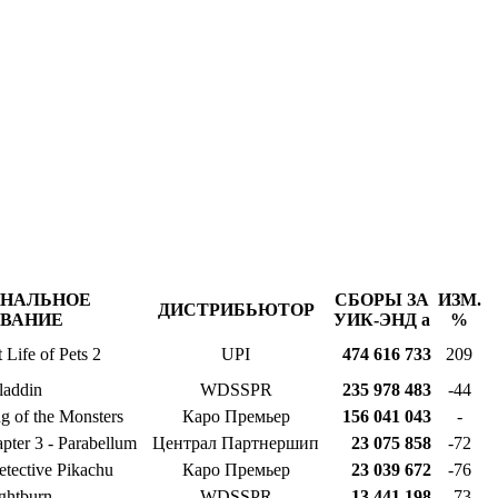
ИНАЛЬНОЕ
СБОРЫ ЗА
ИЗМ.
ДИСТРИБЬЮТОР
ЗВАНИЕ
УИК-ЭНД
a
%
 Life of Pets 2
UPI
474 616 733
209
laddin
WDSSPR
235 978 483
-44
g of the Monsters
Каро Премьер
156 041 043
-
pter 3 - Parabellum
Централ Партнершип
23 075 858
-72
tective Pikachu
Каро Премьер
23 039 672
-76
ghtburn
WDSSPR
13 441 198
-73