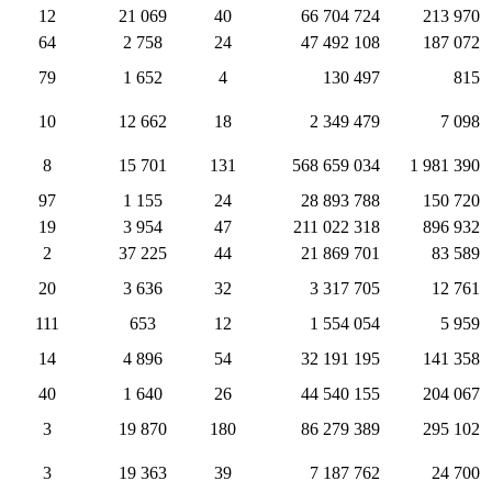
12
21 069
40
66 704 724
213 970
64
2 758
24
47 492 108
187 072
79
1 652
4
130 497
815
10
12 662
18
2 349 479
7 098
8
15 701
131
568 659 034
1 981 390
97
1 155
24
28 893 788
150 720
19
3 954
47
211 022 318
896 932
2
37 225
44
21 869 701
83 589
20
3 636
32
3 317 705
12 761
111
653
12
1 554 054
5 959
14
4 896
54
32 191 195
141 358
40
1 640
26
44 540 155
204 067
3
19 870
180
86 279 389
295 102
3
19 363
39
7 187 762
24 700