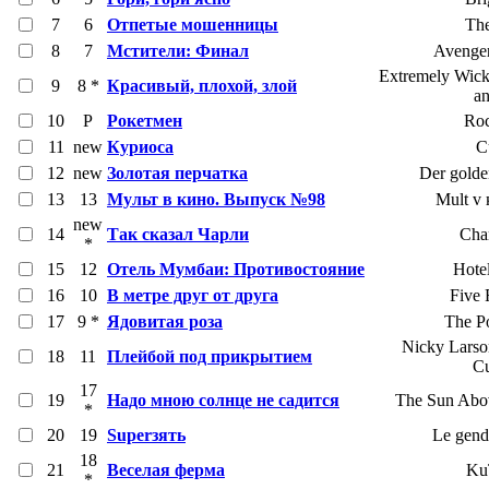
7
6
Отпетые мошенницы
The
8
7
Мстители: Финал
Avenge
Extremely Wick
9
8 *
Красивый, плохой, злой
an
10
Р
Рокетмен
Ro
11
new
Куриоса
C
12
new
Золотая перчатка
Der gold
13
13
Мульт в кино. Выпуск №98
Mult v 
new
14
Так сказал Чарли
Char
*
15
12
Отель Мумбаи: Противостояние
Hote
16
10
В метре друг от друга
Five 
17
9 *
Ядовитая роза
The P
Nicky Larson
18
11
Плейбой под прикрытием
C
17
19
Надо мною солнце не садится
The Sun Abo
*
20
19
Superзять
Le gend
18
21
Веселая ферма
Ku
*