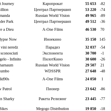
t Journey
Каропрокат
55 653
-82
illion
Централ Партнершип
53 220
-74
manda
Russian World Vision
49 965
-89
der Park
Централ Партнершип
49 512
-36
e a Dieu
A-One Films
46 530
70
lypse Now
Иноекино
35 150
145
 vini neredz
Парадиз
32 037
-54
i sconosciuti
Экспонента
30 700
-1
elo - Infinito
ПилотКино
30 600
-26
harnaum
Russian World Vision
29 507
21
umbo
WDSSPR
27 648
-48
id90s
A-One Films
24 050
1
 Patrol
Пионер
23 642
-86
'n Sharky
Ракета Релизинг
23 445
-77
Bikes
Megogo Distribution
19 850
-18