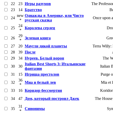
22
23
Игры разумов
The Professo
23
14
Братство
Br
new
Однажды в Америке, или Чисто
24
Once upon a
*
русская сказка
24
25
Королева сердец
Dro
*
29
26
Зеленая книга
Gre
*
27
20
Маугли дикой планеты
Terra Willy:
28
39
После
29
34
Нуреев. Белый ворон
The W
Italian Best Shorts 3: Итальянские
30
30
Italian 
фантазии
31
15
Игрища престолов
Purge 
36
32
Миа и белый лев
Mia et 
*
33
16
Коридор бессмертия
Koridor
34
47
Дом, который построил Джек
The House 
31
35
Синонимы
Sy
*