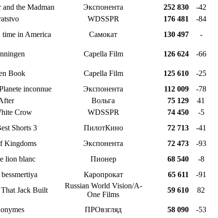
r and the Madman
Экспонента
252 830
-42
atstvo
WDSSPR
176 481
-84
 time in America
Самокат
130 497
-
nningen
Capella Film
126 624
-66
en Book
Capella Film
125 610
-25
 Planete inconnue
Экспонента
112 009
-78
After
Вольга
75 129
41
hite Crow
WDSSPR
74 450
-5
Best Shorts 3
ПилотКино
72 713
-41
of Kingdoms
Экспонента
72 473
-93
le lion blanc
Пионер
68 540
-8
 bessmertiya
Каропрокат
65 611
-91
Russian World Vision/A-
That Jack Built
59 610
82
One Films
nonymes
ПРОвзгляд
58 090
-53