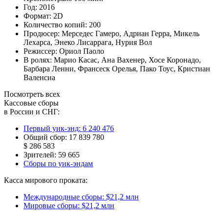
Год:
2016
Формат:
2D
Количество копий:
200
Продюсер:
Мерседес Гамеро
,
Адриан Герра
,
Микель
Лехарса
,
Энеко Лисаррага
,
Нурия Вол
Режиссер:
Ориол Паоло
В ролях:
Марио Касас
,
Ана Вахенер
,
Хосе Коронадо
,
Барбара Ленни
,
Франсеск Орелья
,
Пако Тоус
,
Кристиан
Валенсиа
Посмотреть всех
Кассовые сборы
в России и СНГ:
Первый уик-энд:
6 240 476
Общий сбор:
17 839 780
$ 286 583
Зрителей:
59 665
Сборы по уик-эндам
Касса мирового проката:
Международные сборы:
$21,2 млн
Мировые сборы:
$21,2 млн