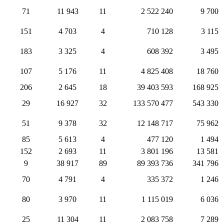
71
11 943
11
2 522 240
9 700
151
4 703
4
710 128
3 115
183
3 325
4
608 392
3 495
107
5 176
11
4 825 408
18 760
206
2 645
18
39 403 593
168 925
29
16 927
32
133 570 477
543 330
51
9 378
32
12 148 717
75 962
85
5 613
4
477 120
1 494
152
2 693
11
3 801 196
13 581
9
38 917
89
89 393 736
341 796
70
4 791
4
335 372
1 246
80
3 970
11
1 115 019
6 036
25
11 304
11
2 083 758
7 289