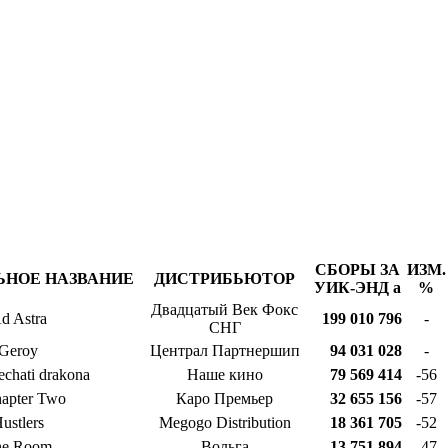
СБОРЫ ЗА
ИЗМ.
ЬНОЕ НАЗВАНИЕ
ДИСТРИБЬЮТОР
УИК-ЭНД
a
%
Двадцатый Век Фокс
d Astra
199 010 796
-
СНГ
Geroy
Централ Партнершип
94 031 028
-
echati drakona
Наше кино
79 569 414
-56
hapter Two
Каро Премьер
32 655 156
-57
ustlers
Megogo Distribution
18 361 705
-52
he Room
Вольга
13 751 894
-47