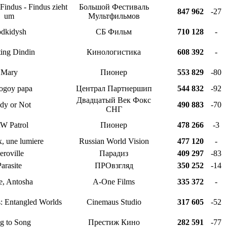
Findus - Findus zieht
Большой Фестиваль
847 962
-27
um
Мультфильмов
dkidysh
СБ Фильм
710 128
-
ting Dindin
Кинологистика
608 392
-
Mary
Пионер
553 829
-80
ogoy papa
Централ Партнершип
544 832
-92
Двадцатый Век Фокс
dy or Not
490 883
-70
СНГ
W Patrol
Пионер
478 266
-3
, une lumiere
Russian World Vision
477 120
-
eroville
Парадиз
409 297
-83
arasite
ПРОвзгляд
350 252
-14
e, Antosha
A-One Films
335 372
-
: Entangled Worlds
Cinemaus Studio
317 605
-52
g to Song
Престиж Кино
282 591
-77