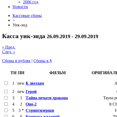
2006 год
Новости
Кассовые сборы
>
Уик-энд
Касса уик-энда
26.09.2019 - 29.09.2019
« Пред.
След. »
Сборы в рублях
|
Сборы в $
ТН
ПН
ФИЛЬМ
ОРИГИНАЛ
1
new
К звездам
A
2
new
Герой
3
1
Тайна печати дракона
Tayna p
4
2
Оно-2
It C
5
3 *
Стриптизерши
H
6
6
Комната желаний
T