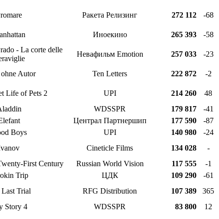
romare
Ракета Релизинг
272 112
-68
nhattan
Иноекино
265 393
-58
rado - La corte delle
Невафильм Emotion
257 033
-23
raviglie
ohne Autor
Ten Letters
222 872
-2
t Life of Pets 2
UPI
214 260
48
laddin
WDSSPR
179 817
-41
Elefant
Централ Партнершип
177 590
-87
od Boys
UPI
140 980
-24
Ivanov
Cineticle Films
134 028
-
 Twenty-First Century
Russian World Vision
117 555
-1
okin Trip
ЦДК
109 290
-61
Last Trial
RFG Distribution
107 389
365
y Story 4
WDSSPR
83 800
12