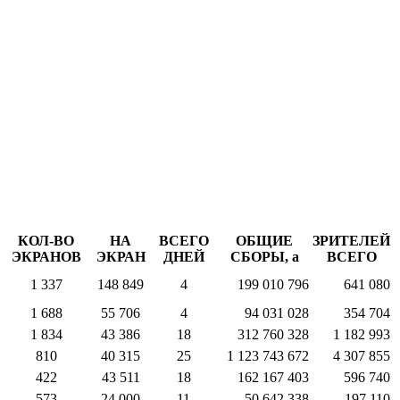
КОЛ-ВО
НА
ВСЕГО
ОБЩИЕ
ЗРИТЕЛЕЙ
ЭКРАНОВ
ЭКРАН
ДНЕЙ
СБОРЫ,
a
ВСЕГО
1 337
148 849
4
199 010 796
641 080
1 688
55 706
4
94 031 028
354 704
1 834
43 386
18
312 760 328
1 182 993
810
40 315
25
1 123 743 672
4 307 855
422
43 511
18
162 167 403
596 740
573
24 000
11
50 642 338
197 110