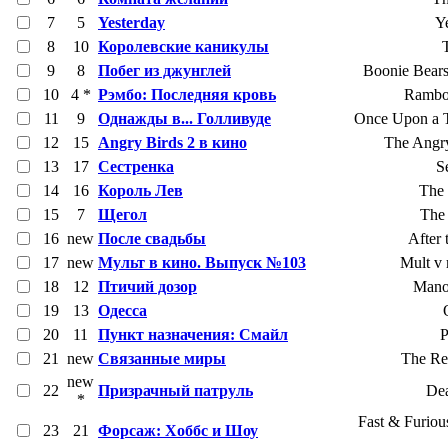
7
5
Yesterday
Y
8
10
Королевские каникулы
9
8
Побег из джунглей
Boonie Bears:
10
4 *
Рэмбо: Последняя кровь
Rambo:
11
9
Однажды в... Голливуде
Once Upon a T
12
15
Angry Birds 2 в кино
The Angr
13
17
Сестренка
S
14
16
Король Лев
The 
15
7
Щегол
The
16
new
После свадьбы
After
17
new
Мульт в кино. Выпуск №103
Mult v 
18
12
Птичий дозор
Mano
19
13
Одесса
20
11
Пункт назначения: Смайл
P
21
new
Связанные миры
The Re
new
22
Призрачный патруль
Dea
*
Fast & Furiou
23
21
Форсаж: Хоббс и Шоу