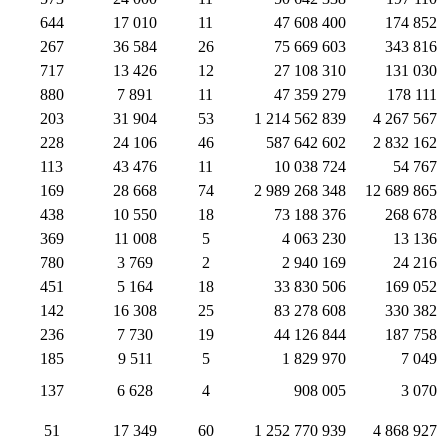
644
17 010
11
47 608 400
174 852
267
36 584
26
75 669 603
343 816
717
13 426
12
27 108 310
131 030
880
7 891
11
47 359 279
178 111
203
31 904
53
1 214 562 839
4 267 567
228
24 106
46
587 642 602
2 832 162
113
43 476
11
10 038 724
54 767
169
28 668
74
2 989 268 348
12 689 865
438
10 550
18
73 188 376
268 678
369
11 008
5
4 063 230
13 136
780
3 769
2
2 940 169
24 216
451
5 164
18
33 830 506
169 052
142
16 308
25
83 278 608
330 382
236
7 730
19
44 126 844
187 758
185
9 511
5
1 829 970
7 049
137
6 628
4
908 005
3 070
51
17 349
60
1 252 770 939
4 868 927