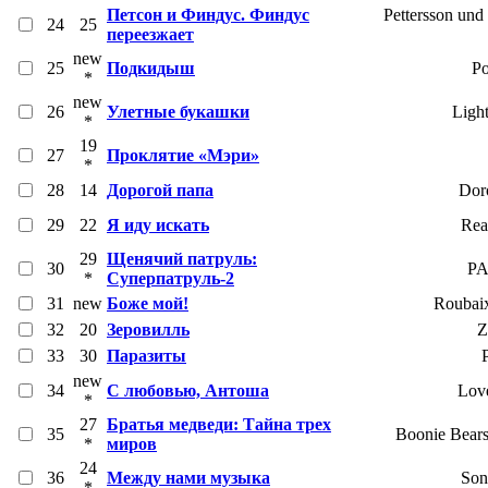
Петсон и Финдус. Финдус
Pettersson und 
24
25
переезжает
new
25
Подкидыш
Po
*
new
26
Улетные букашки
Ligh
*
19
27
Проклятие «Мэри»
*
28
14
Дорогой папа
Dor
29
22
Я иду искать
Rea
29
Щенячий патруль:
30
PA
*
Суперпатруль-2
31
new
Боже мой!
Roubaix
32
20
Зеровилль
Z
33
30
Паразиты
P
new
34
С любовью, Антоша
Lov
*
27
Братья медведи: Тайна трех
35
Boonie Bears
*
миров
24
36
Между нами музыка
Son
*