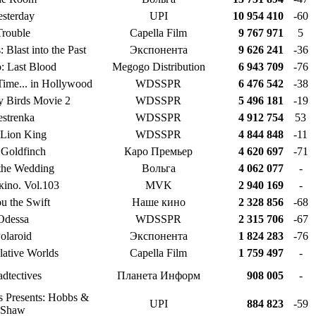
esterday
UPI
10 954 410
-60
Trouble
Capella Film
9 767 971
5
 Blast into the Past
Экспонента
9 626 241
-36
 Last Blood
Megogo Distribution
6 943 709
-76
ime... in Hollywood
WDSSPR
6 476 542
-38
y Birds Movie 2
WDSSPR
5 496 181
-19
estrenka
WDSSPR
4 912 754
53
Lion King
WDSSPR
4 844 848
-11
 Goldfinch
Каро Премьер
4 620 697
-71
 the Wedding
Вольга
4 062 077
-
кino. Vol.103
MVK
2 940 169
-
u the Swift
Наше кино
2 328 856
-68
Odessa
WDSSPR
2 315 706
-67
olaroid
Экспонента
1 824 283
-76
lative Worlds
Capella Film
1 759 497
-
dtectives
Планета Информ
908 005
-
s Presents: Hobbs &
UPI
884 823
-59
Shaw