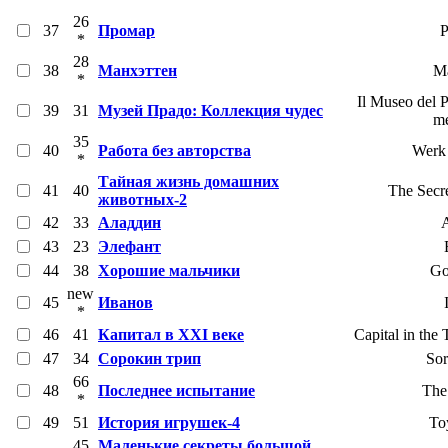
26
37
Промар
P
*
28
38
Манхэттен
Ma
*
Il Museo del P
39
31
Музей Прадо: Коллекция чудес
me
35
40
Работа без авторства
Werk 
*
Тайная жизнь домашних
41
40
The Secre
животных-2
42
33
Аладдин
A
43
23
Элефант
44
38
Хорошие мальчики
Go
new
45
Иванов
*
46
41
Капитал в XXI веке
Capital in the
47
34
Сорокин трип
Sor
66
48
Последнее испытание
The 
*
49
51
История игрушек-4
To
45
Маленькие секреты большой