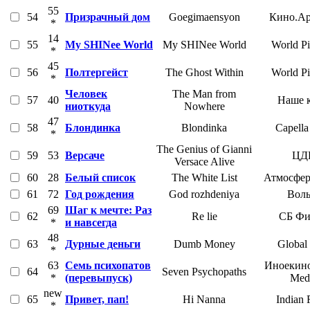
55
54
Призрачный дом
Goegimaensyon
Кино.Ар
*
14
55
My SHINee World
My SHINee World
World Pi
*
45
56
Полтергейст
The Ghost Within
World Pi
*
Человек
The Man from
57
40
Наше 
ниоткуда
Nowhere
47
58
Блондинка
Blondinka
Capella
*
The Genius of Gianni
59
53
Версаче
ЦД
Versace Alive
60
28
Белый список
The White List
Атмосфер
61
72
Год рождения
God rozhdeniya
Воль
69
Шаг к мечте: Раз
62
Re lie
СБ Фи
*
и навсегда
48
63
Дурные деньги
Dumb Money
Global
*
63
Семь психопатов
Иноекино
64
Seven Psychopaths
*
(перевыпуск)
Med
new
65
Привет, пап!
Hi Nanna
Indian 
*