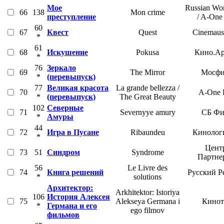
Мое
Russian Wor
66
138
Mon crime
преступление
/ A-One
60
67
Квест
Quest
Cinemaus
*
61
68
Искушение
Pokusa
Кино.Ар
*
76
Зеркало
69
The Mirror
Мосфи
*
(перевыпуск)
77
Великая красота
La grande bellezza /
70
A-One 
*
(перевыпуск)
The Great Beauty
102
Северные
71
Severnyye amury
СБ Фи
*
Амуры
44
72
Игра в Пусане
Ribaundeu
Кинолог
*
Цент
73
51
Синдром
Syndrome
Партне
56
Le Livre des
74
Книга решений
Русский Р
*
solutions
Архитектор:
Arkhitektor: Istoriya
106
История Алексея
75
Alekseya Germana i
Кинот
*
Германа и его
ego filmov
фильмов