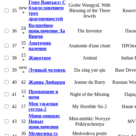
Геше Вангьял: С
Geshe Wangyal. With
new
благословением
35
Blessing of the Three
Кинот
*
трех
Jewels
драгоценностей
Волшебное
24
36
приключение Да
The Inventor
Пион
*
Винчи
35
Анатомия
37
Anatomie d'une chute
ПРОвз
*
падения
15
38
Животное
Animal
Indian 
*
new
39
Лунный человек
Du xing yue qiu
Base Deve
*
40
42
Жанна Дюбарри
Jeanne du Barry
Russian Wor
33
Пропавшие в
41
Night of the Missing
Пара
*
ночи
Моя ужасная
42
17
My Horrible Sis 2
Наше 
сестра-2
Мини-мишки:
Mini-mishki: Novyye
43
32
Новые
MV
Priklyucheniya
приключения
36
Медведева vs
Medvedeva protiv