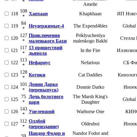
*
Amelie
108
118
Хапхаан
Khapkhaan
ИП Новг
*
84
119
Неудержимые-4
The Expend4bles
Global
*
127
Приключения
Priklyucheniya
120
Стелла 
*
маленького Бахи
malenkogo Bakhi
117
13 пришествий
121
In the Fire
Иллюзио
*
дьявола
113
122
Нефариус
Nefarious
СБ Фи
*
128
123
Котики
Cat Daddies
Кинолог
*
101
Донни Дарко
124
Donnie Darko
Иноек
*
(перевыпуск)
75
Дочь болотного
The Marsh King's
125
Global
*
царя
Daughter
143
126
Уцелевший
Warhorse One
КИН
*
112
Олдбой
127
Oldeuboi
Иноек
*
(переиздание)
Нандор Фодор и
Nandor Fodor and
59