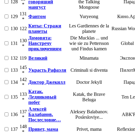
128
говорящий
the Talking
Пара
*
мангуст
Mongoose
131
129
Фантом
Yuryeong
Кино.Ар
*
Киты: Стражи
Les Gardiennes de la
130
122
Russian Wor
планеты
planete
Домовята:
Die Mucklas ... und
130
131
Навстречу
wie sie zu Pettersson
Global
*
приключениям
und Findus kamen
132
119
Великий
Minamata
Экспон
145
133
Украсть Рафаэля
Criminali si diventa
Пилот
*
142
134
Доктор Джекилл
Doctor Jekyll
Пара
*
Катак.
133
Katak, the Brave
135
Ледниковый
Ten Le
*
Beluga
побег
Алексей
137
Aleksey Balabanov.
136
Балабанов.
АВК'
*
Poslesloviye...
Послесловие…
148
137
Привет, мама
Privet, mama
Reflexio
*