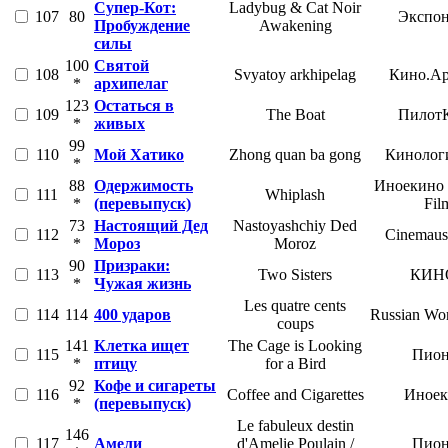
Супер-Кот:
Ladybug & Cat Noir
107
80
Экспон
Пробуждение
Awakening
силы
100
Святой
108
Svyatoy arkhipelag
Кино.Ар
*
архипелаг
123
Остаться в
109
The Boat
Пилот
*
живых
99
110
Мой Хатико
Zhong quan ba gong
Кинолог
*
88
Одержимость
Иноекино /
111
Whiplash
*
(перевыпуск)
Fil
73
Настоящий Дед
Nastoyashchiy Ded
112
Cinemaus
*
Мороз
Moroz
90
Призраки:
113
Two Sisters
КИН
*
Чужая жизнь
Les quatre cents
114
114
400 ударов
Russian Wor
coups
141
Клетка ищет
The Cage is Looking
115
Пион
*
птицу
for a Bird
92
Кофе и сигареты
116
Coffee and Cigarettes
Иноек
*
(перевыпуск)
Le fabuleux destin
146
117
Амели
d'Amelie Poulain /
Пион