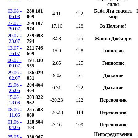
силы
03.08 -
280 181
Баба Яга спасает
4.11
122
06.08
009
мир
27.07 -
269 107
17.16
128
За Палыча!
30.07
974
20.07 -
229 693
3.58
125
Жанна Дюбарри
23.07
794
13.07 -
221 746
15.9
128
Гипнотик
16.07
609
06.07 -
191 330
2.85
125
Гипнотик
09.07
555
29.06 -
186 029
-9.02
121
Дыхание
02.07
051
22.06 -
204 464
0.31
122
Дыхание
25.06
404
15.06 -
203 822
-20.23
122
Переводчик
18.06
962
08.06 -
255 503
-20.28
114
Переводчик
11.06
069
01.06 -
320 504
-3.16
109
Переводчик
04.06
103
Непосредственно
25.05 -
330 967