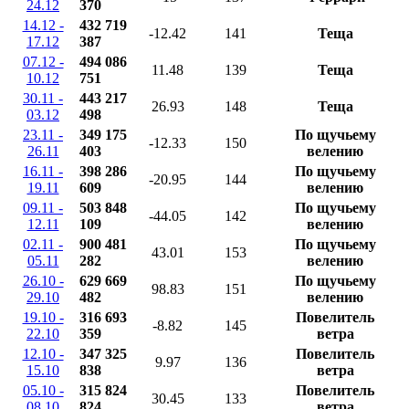
24.12
370
14.12 -
432 719
-12.42
141
Теща
17.12
387
07.12 -
494 086
11.48
139
Теща
10.12
751
30.11 -
443 217
26.93
148
Теща
03.12
498
23.11 -
349 175
По щучьему
-12.33
150
26.11
403
велению
16.11 -
398 286
По щучьему
-20.95
144
19.11
609
велению
09.11 -
503 848
По щучьему
-44.05
142
12.11
109
велению
02.11 -
900 481
По щучьему
43.01
153
05.11
282
велению
26.10 -
629 669
По щучьему
98.83
151
29.10
482
велению
19.10 -
316 693
Повелитель
-8.82
145
22.10
359
ветра
12.10 -
347 325
Повелитель
9.97
136
15.10
838
ветра
05.10 -
315 824
Повелитель
30.45
133
08.10
824
ветра