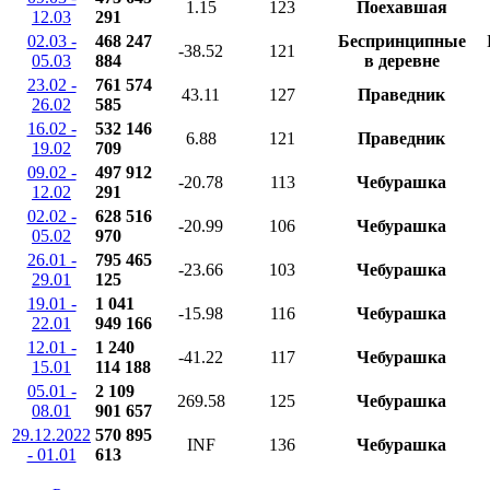
1.15
123
Поехавшая
12.03
291
02.03 -
468 247
Беспринципные
-38.52
121
05.03
884
в деревне
23.02 -
761 574
43.11
127
Праведник
26.02
585
16.02 -
532 146
6.88
121
Праведник
19.02
709
09.02 -
497 912
-20.78
113
Чебурашка
12.02
291
02.02 -
628 516
-20.99
106
Чебурашка
05.02
970
26.01 -
795 465
-23.66
103
Чебурашка
29.01
125
19.01 -
1 041
-15.98
116
Чебурашка
22.01
949 166
12.01 -
1 240
-41.22
117
Чебурашка
15.01
114 188
05.01 -
2 109
269.58
125
Чебурашка
08.01
901 657
29.12.2022
570 895
INF
136
Чебурашка
- 01.01
613