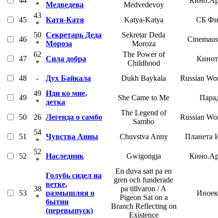
44
Кино.Ар
*
Медведева
Medvedevoy
43
45
Катя-Катя
Katya-Katya
СБ Фи
*
50
Секретарь Деда
Sekretar Deda
46
Cinemaus
*
Мороза
Moroza
62
The Power of
47
Сила добра
Кинот
*
Childhood
48
-
Дух Байкала
Dukh Baykala
Russian Wor
49
Иди ко мне,
49
She Came to Me
Пара
*
детка
The Legend of
50
26
Легенда о самбо
Russian Wor
Sambo
54
51
Чувства Анны
Chuvstva Anny
Планета 
*
52
52
Наследник
Gwigongja
Кино.Ар
*
En duva satt pa en
Голубь сидел на
gren och funderade
ветке,
38
pa tillvaron / A
53
размышляя о
Иноек
*
Pigeon Sat on a
бытии
Branch Reflecting on
(перевыпуск)
Existence