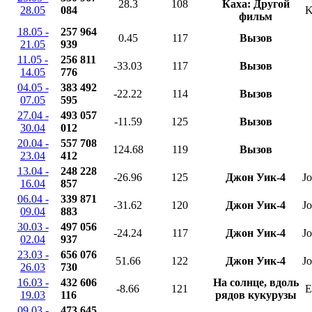
28.3
108
Каха: Другой
28.05
084
K
фильм
18.05 -
257 964
0.45
117
Вызов
21.05
939
11.05 -
256 811
-33.03
117
Вызов
14.05
776
04.05 -
383 492
-22.22
114
Вызов
07.05
595
27.04 -
493 057
-11.59
125
Вызов
30.04
012
20.04 -
557 708
124.68
119
Вызов
23.04
412
13.04 -
248 228
-26.96
125
Джон Уик-4
Jo
16.04
857
06.04 -
339 871
-31.62
120
Джон Уик-4
Jo
09.04
883
30.03 -
497 056
-24.24
117
Джон Уик-4
Jo
02.04
937
23.03 -
656 076
51.66
122
Джон Уик-4
Jo
26.03
730
16.03 -
432 606
На солнце, вдоль
-8.66
121
E
19.03
116
рядов кукурузы
09.03 -
473 645