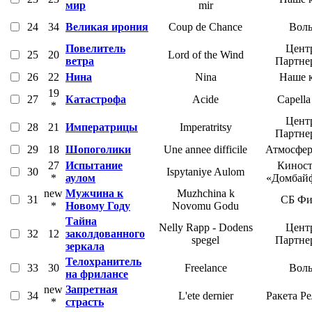
мир
mir
24
34
Великая ирония
Coup de Chance
Воль
Повелитель
Цент
25
20
Lord of the Wind
ветра
Партне
26
22
Нина
Nina
Наше 
19
27
Катастрофа
Acide
Capella
*
Цент
28
21
Императрицы
Imperatritsy
Партне
29
18
Шопоголики
Une annee difficile
Атмосфер
27
Испытание
Киност
30
Ispytaniye Aulom
*
аулом
«Домбай
new
Мужчина к
Muzhchina k
31
СБ Фи
*
Новому Году
Novomu Godu
Тайна
Nelly Rapp - Dodens
Цент
32
12
заколдованного
spegel
Партне
зеркала
Телохранитель
33
30
Freelance
Воль
на фрилансе
new
Запретная
34
L'ete dernier
Ракета Р
*
страсть