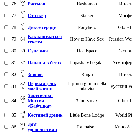
65
76
Расемон
Rashomon
Иноек
*
57
77
Сталкер
Stalker
Мосфи
*
31
78
Дикое сердце
Ponyherz
Global
*
Как заниматься
79
64
How to Have Sex
Russian Wor
сексом
80
39
Супермозг
Headspace
Экспон
81
37
Папаша в бегах
Papasha v begakh
Атмосфер
71
82
Звонок
Ringu
Иноек
*
82
Первый день
Il primo giorno della
83
Русский Р
*
моей жизни
mia vita
Superкопы:
66
84
Миссия
3 jours max
Global
*
«Бабушка»
29
85
Костяной домик
Little Bone Lodge
World Pi
*
93
Дом
86
La maison
Кино.Ар
*
удовольствий