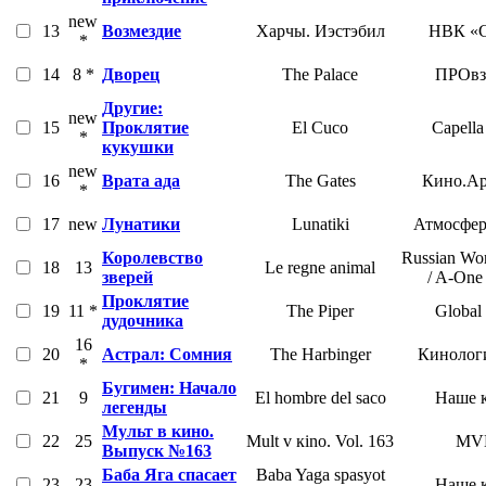
new
13
Возмездие
Харчы. Иэстэбил
НВК «С
*
14
8 *
Дворец
The Palace
ПРОвз
Другие:
new
15
Проклятие
El Cuco
Capella
*
кукушки
new
16
Врата ада
The Gates
Кино.Ар
*
17
new
Лунатики
Lunatiki
Атмосфер
Королевство
Russian Wor
18
13
Le regne animal
зверей
/ A-One
Проклятие
19
11 *
The Piper
Global
дудочника
16
20
Астрал: Сомния
The Harbinger
Кинолог
*
Бугимен: Начало
21
9
El hombre del saco
Наше 
легенды
Мульт в кино.
22
25
Mult v кino. Vol. 163
MV
Выпуск №163
Баба Яга спасает
Baba Yaga spasyot
23
23
Наше 