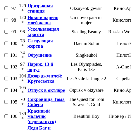
129
Призрачная
97
Oksuyeok gwisin
Кино.Ар
*
станция
120
Новый парень
Un novio para mi
98
Кинолог
*
моей жены
mujer
Ускользающая
99
96
Stealing Beauty
Russian Wor
красота
78
Следующая
100
Daeum Sohui
Пилот
*
жертва
74
101
Обрушение
Singkeuhol
Пилот
*
97
Париж, 13-й
Les Olympiades,
102
A-One 
*
округ
Paris 13e
104
Дозор джунглей:
103
Les As de la Jungle 2
Capella
*
Кругосветка
105
104
Отпуск в октябре
Otpusk v oktyabre
Кино.Ар
*
70
Сокровища Тома
The Quest for Tom
105
Кинолог
*
Сойера
Sawyer's Gold
Красивый
139
106
мальчик
Beautiful Boy
Пионер / 
*
(перевыпуск)
Леди Баг и