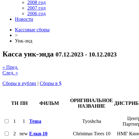
2008 год
2007 год
2006 год
Новости
Кассовые сборы
>
Уик-энд
Касса уик-энда
07.12.2023 - 10.12.2023
« Пред.
След. »
Сборы в рублях
|
Сборы в $
ОРИГИНАЛЬНОЕ
ТН
ПН
ФИЛЬМ
ДИСТРИ
НАЗВАНИЕ
Цент
1
1
Теща
Tyoshcha
Партне
2
new
Елки-10
Christmas Trees 10
НМГ Кино