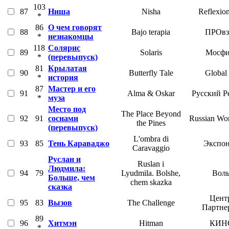
103
87
Ниша
Nisha
Reflexio
*
86
О чем говорят
88
Bajo terapia
ПРОвз
*
незнакомцы
118
Солярис
89
Solaris
Мосфи
*
(перевыпуск)
81
Крылатая
90
Butterfly Tale
Global
*
история
87
Мастер и его
91
Alma & Oskar
Русский Р
*
муза
Место под
The Place Beyond
92
91
соснами
Russian Wor
the Pines
(перевыпуск)
L'ombra di
93
85
Тень Караваджо
Экспон
Caravaggio
Руслан и
Ruslan i
Людмила:
94
79
Lyudmila. Bolshe,
Воль
Больше, чем
chem skazka
сказка
Цент
95
83
Вызов
The Challenge
Партне
89
96
Хитмэн
Hitman
КИН
*