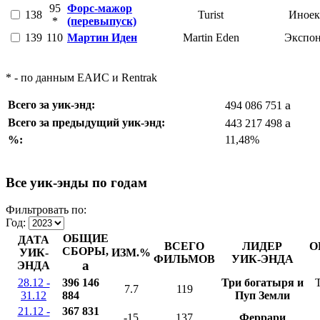
95
Форс-мажор
138
Turist
Иноек
*
(перевыпуск)
139
110
Мартин Иден
Martin Eden
Экспон
* - по данным ЕАИС и Rentrak
a
Всего за уик-энд:
494 086 751
a
Всего за предыдущий уик-энд:
443 217 498
%:
11,48%
Все уик-энды по годам
Фильтровать по:
Год:
ОБЩИЕ
ДАТА
ВСЕГО
ЛИДЕР
О
СБОРЫ,
УИК-
ИЗМ.%
ФИЛЬМОВ
УИК-ЭНДА
a
ЭНДА
28.12 -
396 146
Три богатыря и
T
7.7
119
31.12
884
Пуп Земли
21.12 -
367 831
-15
137
Феррари