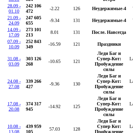
28.09 -
242 106
-2.22
126
Неудержимые-4
01.10
472
21.09 -
247 605
-9.34
131
Неудержимые-4
24.09
655
14.09 -
273 101
8.01
131
После. Навсегда
17.09
213
07.09 -
252 843
-16.59
121
Праздники
10.09
349
Леди Баг и
31.08 -
303 126
Супер-Кот:
L
-10.65
121
03.09
268
Пробуждение
силы
Леди Баг и
24.08 -
339 266
Супер-Кот:
L
-9.36
130
27.08
427
Пробуждение
силы
Леди Баг и
17.08 -
374 317
Супер-Кот:
L
-14.92
125
20.08
945
Пробуждение
силы
Леди Баг и
10.08 -
439 959
Супер Кот:
L
57.03
128
13.08
105
Пробуждение