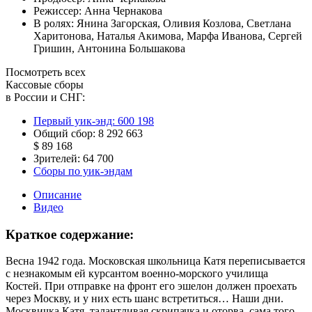
Режиссер:
Анна Чернакова
В ролях:
Янина Загорская
,
Оливия Козлова
,
Светлана
Харитонова
,
Наталья Акимова
,
Марфа Иванова
,
Сергей
Гришин
,
Антонина Большакова
Посмотреть всех
Кассовые сборы
в России и СНГ:
Первый уик-энд:
600 198
Общий сбор:
8 292 663
$ 89 168
Зрителей:
64 700
Сборы по уик-эндам
Описание
Видео
Краткое содержание:
Весна 1942 года. Московская школьница Катя переписывается
с незнакомым ей курсантом военно-морского училища
Костей. При отправке на фронт его эшелон должен проехать
через Москву, и у них есть шанс встретиться… Наши дни.
Москвичка Катя, талантливая скрипачка и оторва, сама того