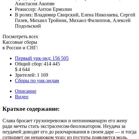
Анастасия Акопян
Режиссер:
Антон Ермолин
В ролях:
Владимир Свирский
,
Елена Николаева
,
Сергей
Гилев
,
Михаил Тройник
,
Михаил Филиппов
,
Алексей
Подольский
Посмотреть всех
Кассовые сборы
в России и СНГ:
Первый уик-энд:
156 505
Общий сбор:
414 445
$ 4 644
Зрителей:
1 169
Сборы по уик-эндам
Описание
Видео
Краткое содержание:
Слава бросает грузоперевозки и непонимающую его жену
ради мечты стать экстрасенсом-биолокатором. Неудача за
неудачей доводят его до разочарования в своем даре — и тогда
сотворяет он ненароком чудо: из пустоты появляется моль.