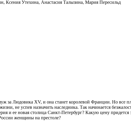
ин
,
Ксения Утехина
,
Анастасия Талызина
,
Мария Пересильд
амуж за Людовика XV, и она станет королевой Франции. Но все п
 жизни, не успев назначить наследника. Так начинается безжало
ерия и ее новая столица Санкт-Петербург? Какую цену придется
ь России женщины на престоле?