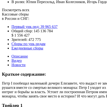
В ролях:
Юлия Пересильд
,
Иван Колесников
,
Игорь Горд
Посмотреть всех
Кассовые сборы
в России и СНГ:
Первый уик-энд:
39 965 637
Общий сбор:
145 136 784
$ 1 556 427
Зрителей:
472 775
Сборы по уик-эндам
Ежедневные сборы
Описание
Видео
Новости
Краткое содержание:
Петр I пообещал маленькой дочери Елизавете, что выдаст ее з
рушатся вместе со смертью великого монарха: Петр I уходит из
интриг и борьбы за власть. Устоит ли построенная Петром имп
монарха, чтобы занять свое место в истории? И что могут дат
Трейлер 1