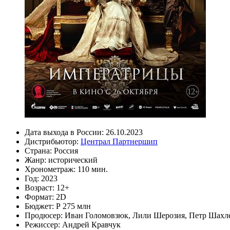
Дата выхода в России:
26.10.2023
Дистрибьютор:
Централ Партнершип
Страна:
Россия
Жанр:
исторический
Хронометраж:
110 мин.
Год:
2023
Возраст:
12+
Формат:
2D
Бюджет:
Р 275 млн
Продюсер:
Иван Голомовзюк
,
Лили Шерозия
,
Петр Шахл
Режиссер:
Андрей Кравчук