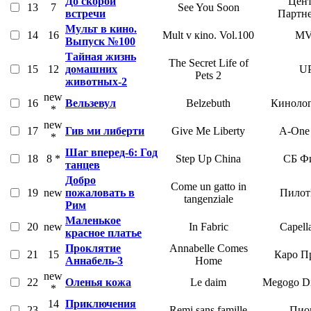
До скорой
Цент
13
7
See You Soon
встречи
Партн
Мульт в кино.
14
16
Mult v кino. Vol.100
M
Выпуск №100
Тайная жизнь
The Secret Life of
15
12
домашних
UP
Pets 2
животных-2
new
16
Вельзевул
Belzebuth
Кинолог
*
new
17
Гив ми либерти
Give Me Liberty
A-One 
*
Шаг вперед-6: Год
18
8 *
Step Up China
СБ Ф
танцев
Добро
Come un gatto in
19
new
пожаловать в
Пилот
tangenziale
Рим
Маленькое
20
new
In Fabric
Capell
красное платье
Проклятие
Annabelle Comes
21
15
Каро П
Аннабель-3
Home
new
22
Оленья кожа
Le daim
Megogo Dis
*
14
Приключения
23
Remi sans famille
Пио