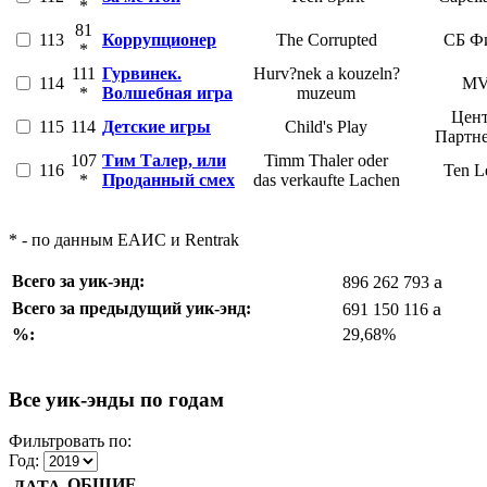
*
81
113
Коррупционер
The Corrupted
СБ Ф
*
111
Гурвинек.
Hurv?nek a kouzeln?
114
M
*
Волшебная игра
muzeum
Цент
115
114
Детские игры
Child's Play
Партн
107
Тим Талер, или
Timm Thaler oder
116
Ten Le
*
Проданный смех
das verkaufte Lachen
* - по данным ЕАИС и Rentrak
a
Всего за уик-энд:
896 262 793
a
Всего за предыдущий уик-энд:
691 150 116
%:
29,68%
Все уик-энды по годам
Фильтровать по:
Год:
ОБЩИЕ
ДАТА