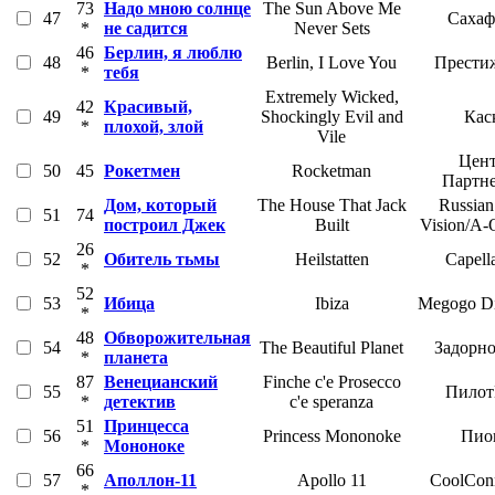
73
Надо мною солнце
The Sun Above Me
47
Сахаф
*
не садится
Never Sets
46
Берлин, я люблю
48
Berlin, I Love You
Прести
*
тебя
Extremely Wicked,
42
Красивый,
49
Shockingly Evil and
Кас
*
плохой, злой
Vile
Цент
50
45
Рокетмен
Rocketman
Партн
Дом, который
The House That Jack
Russian
51
74
построил Джек
Built
Vision/A-
26
52
Обитель тьмы
Heilstatten
Capell
*
52
53
Ибица
Ibiza
Megogo Dis
*
48
Обворожительная
54
The Beautiful Planet
Задорно
*
планета
87
Венецианский
Finche c'e Prosecco
55
Пилот
*
детектив
c'e speranza
51
Принцесса
56
Princess Mononoke
Пио
*
Мононоке
66
57
Аполлон-11
Apollo 11
CoolConn
*