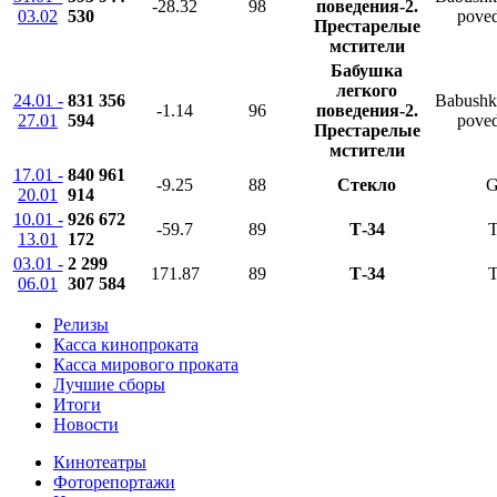
-28.32
98
поведения-2.
03.02
530
poved
Престарелые
мстители
Бабушка
легкого
24.01 -
831 356
Babushk
-1.14
96
поведения-2.
27.01
594
poved
Престарелые
мстители
17.01 -
840 961
-9.25
88
Стекло
G
20.01
914
10.01 -
926 672
-59.7
89
Т-34
T
13.01
172
03.01 -
2 299
171.87
89
Т-34
T
06.01
307 584
Релизы
Касса кинопроката
Касса мирового проката
Лучшие сборы
Итоги
Новости
Кинотеатры
Фоторепортажи