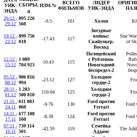
ВСЕГО
ЛИДЕР
ОРИГИ
СБОРЫ,
УИК-
ИЗМ.%
ФИЛЬМОВ
УИК-ЭНДА
НАЗ
a
ЭНДА
26.12 -
895 226
-0.5
101
Холоп
Kh
29.12
560
Звездные
19.12 -
899 756
войны:
Star War
-17.43
117
22.12
018
Скайуокер.
of Sk
Восход
Полицейский
Polit
12.12 -
1 089
с Рублевки.
Rubl
10.43
115
15.12
704 923
Новогодний
Novo
беспредел-2
besp
05.12 -
986 816
Холодное
-23.12
127
Fro
08.12
994
сердце-2
28.11 -
1 283
Холодное
110.04
125
Fro
01.12
500 810
сердце-2
21.11 -
611 083
Ford против
-9.76
130
Ford 
24.11
060
Ferrari
14.11 -
677 188
Ford против
-8.38
124
Ford 
17.11
160
Ferrari
07.11 -
739 114
Семейка
-42.59
119
The Add
10.11
501
Аддамс