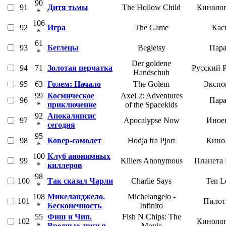
90
91
Дитя тьмы
The Hollow Child
Кинолог
*
106
92
Игра
The Game
Кас
*
61
93
Беглецы
Begletsy
Пара
*
Der goldene
94
71
Золотая перчатка
Русский 
Handschuh
95
63
Голем: Начало
The Golem
Экспо
99
Космическое
Axel 2: Adventures
96
Пара
*
приключение
of the Spacekids
92
Апокалипсис
97
Apocalypse Now
Иное
*
сегодня
95
98
Ковер-самолет
Hodja fra Pjort
Кино
*
100
Клуб анонимных
99
Killers Anonymous
Планета
*
киллеров
98
100
Так сказал Чарли
Charlie Says
Ten Le
*
108
Микеланджело.
Michelangelo -
101
Пилот
*
Бесконечность
Infinito
55
Фиш и Чип.
Fish N Chips: The
102
Кинолог
*
Вредные друзья
Movie