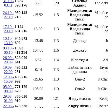
31.10 -
1 287
Семейка
35.5
120
The Add
03.11
398 176
Аддамс
Малефисента:
24.10 -
950 143
Malefice
-15.52
115
Владычица
27.10
718
of
тьмы
Малефисента:
17.10 -
1 124
Malefice
18.89
113
Владычица
20.10
631 216
of
тьмы
10.10 -
945 972
-13.48
113
Джокер
J
13.10
602
03.10 -
1 093
107.05
116
Джокер
J
06.10
411 314
26.09 -
528 079
6.57
114
К звездам
Ad 
29.09
641
19.09 -
495 532
Тайна печати
Tayna
-0.14
113
22.09
251
дракона
dr
12.09 -
496 216
-35.65
113
Оно-2
It Ch
15.09
993
05.09 -
771 170
105.08
119
Оно-2
It Ch
08.09
620
29.08 -
376 030
-20.89
121
Я иду искать
Ready
01.09
910
22.08 -
475 338
Angry Birds 2
The An