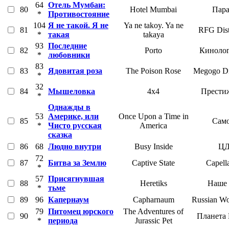
64
Отель Мумбаи:
80
Hotel Mumbai
Пара
*
Противостояние
104
Я не такой. Я не
Ya ne takoy. Ya ne
81
RFG Dist
*
такая
takaya
93
Последние
82
Porto
Кинолог
*
любовники
83
83
Ядовитая роза
The Poison Rose
Megogo Dis
*
32
84
Мышеловка
4х4
Прести
*
Однажды в
53
Америке, или
Once Upon a Time in
85
Само
*
Чисто русская
America
сказка
86
68
Людно внутри
Busy Inside
Ц
72
87
Битва за Землю
Captive State
Capell
*
57
Присягнувшая
88
Heretiks
Наше 
*
тьме
89
96
Капернаум
Capharnaum
Russian Wo
79
Питомец юрского
The Adventures of
90
Планета
*
периода
Jurassic Pet