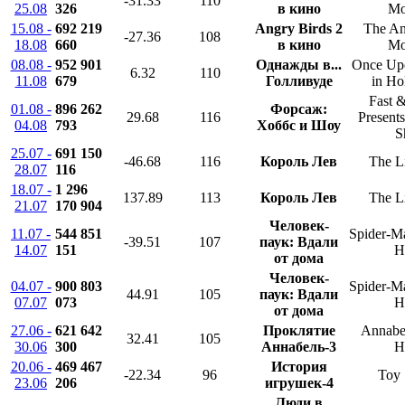
-31.33
110
25.08
326
в кино
Mo
15.08 -
692 219
Angry Birds 2
The An
-27.36
108
18.08
660
в кино
Mo
08.08 -
952 901
Однажды в...
Once Upo
6.32
110
11.08
679
Голливуде
in Ho
Fast 
01.08 -
896 262
Форсаж:
29.68
116
Present
04.08
793
Хоббс и Шоу
S
25.07 -
691 150
-46.68
116
Король Лев
The L
28.07
116
18.07 -
1 296
137.89
113
Король Лев
The L
21.07
170 904
Человек-
11.07 -
544 851
Spider-M
-39.51
107
паук: Вдали
14.07
151
H
от дома
Человек-
04.07 -
900 803
Spider-M
44.91
105
паук: Вдали
07.07
073
H
от дома
27.06 -
621 642
Проклятие
Annabe
32.41
105
30.06
300
Аннабель-3
H
20.06 -
469 467
История
-22.34
96
Toy 
23.06
206
игрушек-4
Люди в