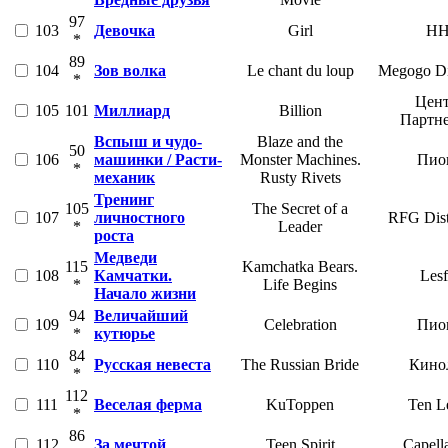
97
103
Девочка
Girl
H
*
89
104
Зов волка
Le chant du loup
Megogo Dis
*
Цент
105
101
Миллиард
Billion
Партн
Вспыш и чудо-
Blaze and the
50
106
машинки / Расти-
Monster Machines.
Пио
*
механик
Rusty Rivets
Тренинг
105
The Secret of a
107
личностного
RFG Dist
*
Leader
роста
Медведи
115
Kamchatka Bears.
108
Камчатки.
Lesf
*
Life Begins
Начало жизни
94
Величайший
109
Celebration
Пио
*
кутюрье
84
110
Русская невеста
The Russian Bride
Кино
*
112
111
Веселая ферма
KuToppen
Ten Le
*
86
112
За мечтой
Teen Spirit
Capell