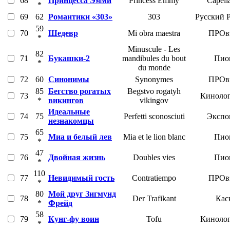
68
Принцесса Эмми
Princess Emmy
Capell
*
69
62
Романтики «303»
303
Русский 
59
70
Шедевр
Mi obra maestra
ПРОвз
*
Minuscule - Les
82
71
Букашки-2
mandibules du bout
Пио
*
du monde
72
60
Синонимы
Synonymes
ПРОвз
85
Бегство рогатых
Begstvo rogatyh
73
Кинолог
*
викингов
vikingov
Идеальные
74
75
Perfetti sconosciuti
Экспо
незнакомцы
65
75
Миа и белый лев
Mia et le lion blanc
Пио
*
47
76
Двойная жизнь
Doubles vies
Пио
*
110
77
Невидимый гость
Contratiempo
ПРОвз
*
80
Мой друг Зигмунд
78
Der Trafikant
Кас
*
Фрейд
58
79
Кунг-фу воин
Tofu
Кинолог
*