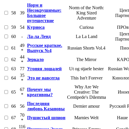
Норм и
Norm of the North:
Несокрушимые:
Цент
58
39
King Sized
Большое
Партн
Adventure
путешествие
59
54
Куриоса
Curiosa
ПРОвз
Цент
60
-
Ла-ла Ленд
La La Land
Партн
49
Русское краткое.
61
Russian Shorts Vol.4
Пио
*
Выпуск №4
44
62
Зеркало
The Mirror
КАРО
*
63
77
Угоняя лошадей
Ut og stjaele hester
Russian Wo
35
64
Это не навсегда
This Isn't Forever
Кинолог
*
Why Are We
67
Почему мы
65
Creative: The
Иное
*
креативны?
Centipede's Dilemma
Последняя
66
56
Dernier amour
Русский 
любовь Казановы
70
67
Пушистый шпион
Marnies Welt
Наше 
*
116