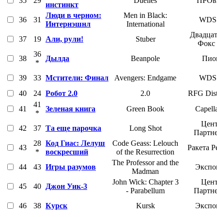
35
29
Duelles
ПРОвз
инстинкт
Люди в черном:
Men in Black:
36
31
WDS
Интернэшнл
International
Двадцат
37
19
Али, рули!
Stuber
Фокс
36
38
Дылда
Beanpole
Пио
*
39
33
Мстители: Финал
Avengers: Endgame
WDS
40
24
Робот 2.0
2.0
RFG Dist
41
41
Зеленая книга
Green Book
Capell
*
Цент
42
37
Та еще парочка
Long Shot
Партн
28
Код Гиас: Лелуш
Code Geass: Lelouch
43
Ракета Р
*
воскресший
of the Resurrection
The Professor and the
44
43
Игры разумов
Экспо
Madman
John Wick: Chapter 3
Цент
45
40
Джон Уик-3
- Parabellum
Партн
46
38
Курск
Kursk
Экспо