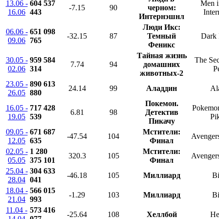
13.06 -
604 537
Men i
-7.15
90
черном:
16.06
443
Inter
Интернэшнл
Люди Икс:
06.06 -
651 098
-32.15
87
Темный
Dark 
09.06
765
Феникс
Тайная жизнь
30.05 -
959 584
The Sec
7.74
94
домашних
02.06
314
P
животных-2
23.05 -
890 613
24.14
99
Аладдин
Al
26.05
880
Покемон.
16.05 -
717 428
Pokemon
6.81
98
Детектив
19.05
539
Pi
Пикачу
09.05 -
671 687
Мстители:
-47.54
104
Avenger
12.05
635
Финал
02.05 -
1 280
Мстители:
320.3
105
Avenger
05.05
375 101
Финал
25.04 -
304 633
-46.18
105
Миллиард
Bi
28.04
041
18.04 -
566 015
-1.29
103
Миллиард
Bi
21.04
993
11.04 -
573 416
-25.64
108
Хеллбой
He
14.04
077