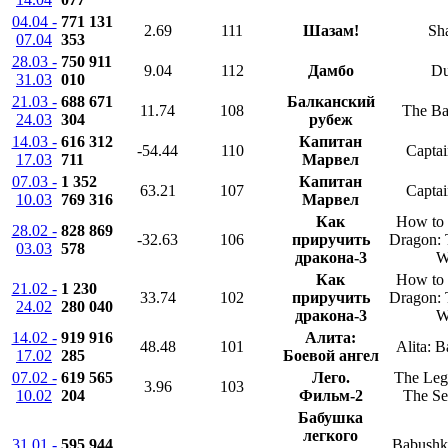
04.04 -
771 131
2.69
111
Шазам!
Sh
07.04
353
28.03 -
750 911
9.04
112
Дамбо
D
31.03
010
21.03 -
688 671
Балканский
11.74
108
The Ba
24.03
304
рубеж
14.03 -
616 312
Капитан
-54.44
110
Captai
17.03
711
Марвел
07.03 -
1 352
Капитан
63.21
107
Captai
10.03
769 316
Марвел
Как
How to 
28.02 -
828 869
-32.63
106
приручить
Dragon: 
03.03
578
дракона-3
W
Как
How to 
21.02 -
1 230
33.74
102
приручить
Dragon: 
24.02
280 040
дракона-3
W
14.02 -
919 916
Алита:
48.48
101
Alita: B
17.02
285
Боевой ангел
07.02 -
619 565
Лего.
The Leg
3.96
103
10.02
204
Фильм-2
The Se
Бабушка
легкого
31.01 -
595 944
Babushk