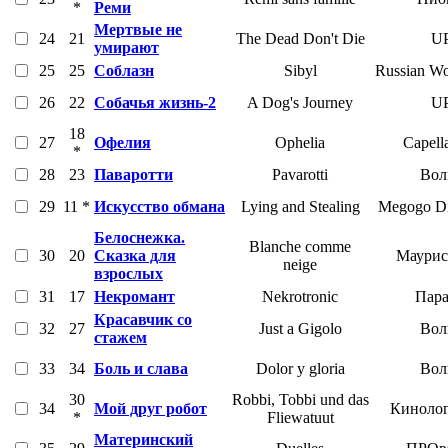
*
Реми
Мертвые не
24
21
The Dead Don't Die
UP
умирают
25
25
Соблазн
Sibyl
Russian Wo
26
22
Собачья жизнь-2
A Dog's Journey
UP
18
27
Офелия
Ophelia
Capell
*
28
23
Паваротти
Pavarotti
Вол
29
11 *
Искусство обмана
Lying and Stealing
Megogo Dis
Белоснежка.
Blanche comme
30
20
Сказка для
Маурис
neige
взрослых
31
17
Некромант
Nekrotronic
Пара
Красавчик со
32
27
Just a Gigolo
Вол
стажем
33
34
Боль и слава
Dolor y gloria
Вол
30
Robbi, Tobbi und das
34
Мой друг робот
Кинолог
*
Fliewatuut
Материнский