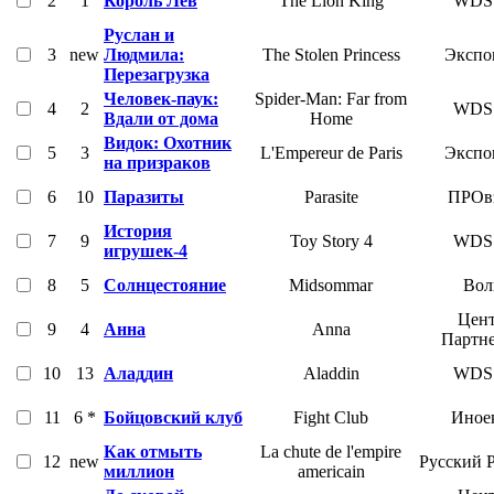
2
1
Король Лев
The Lion King
WDS
Руслан и
3
new
Людмила:
The Stolen Princess
Экспо
Перезагрузка
Человек-паук:
Spider-Man: Far from
4
2
WDS
Вдали от дома
Home
Видок: Охотник
5
3
L'Empereur de Paris
Экспо
на призраков
6
10
Паразиты
Parasite
ПРОвз
История
7
9
Toy Story 4
WDS
игрушек-4
8
5
Солнцестояние
Midsommar
Вол
Цент
9
4
Анна
Anna
Партн
10
13
Аладдин
Aladdin
WDS
11
6 *
Бойцовский клуб
Fight Club
Иное
Как отмыть
La chute de l'empire
12
new
Русский 
миллион
americain