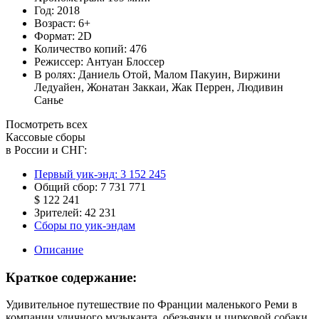
Год:
2018
Возраст:
6+
Формат:
2D
Количество копий:
476
Режиссер:
Антуан Блоссер
В ролях:
Даниель Отой
,
Малом Пакуин
,
Виржини
Ледуайен
,
Жонатан Заккаи
,
Жак Перрен
,
Людивин
Санье
Посмотреть всех
Кассовые сборы
в России и СНГ:
Первый уик-энд:
3 152 245
Общий сбор:
7 731 771
$ 122 241
Зрителей:
42 231
Сборы по уик-эндам
Описание
Краткое содержание:
Удивительное путешествие по Франции маленького Реми в
компании уличного музыканта, обезьянки и цирковой собаки.