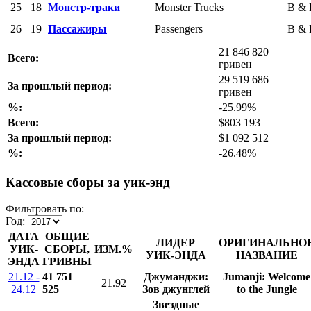
25
18
Монстр-траки
Monster Trucks
B &
26
19
Пассажиры
Passengers
B &
21 846 820
Всего:
гривен
29 519 686
За прошлый период:
гривен
%:
-25.99%
Всего:
$803 193
За прошлый период:
$1 092 512
%:
-26.48%
Кассовые сборы за уик-энд
Фильтровать по:
Год:
ДАТА
ОБЩИЕ
ЛИДЕР
ОРИГИНАЛЬНО
УИК-
СБОРЫ,
ИЗМ.%
УИК-ЭНДА
НАЗВАНИЕ
ЭНДА
ГРИВНЫ
21.12 -
41 751
Джуманджи:
Jumanji: Welcome
21.92
24.12
525
Зов джунглей
to the Jungle
Звездные