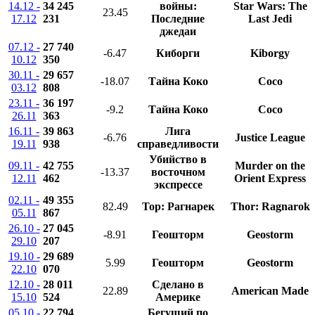
14.12 -
34 245
войны:
Star Wars: The
23.45
17.12
231
Последние
Last Jedi
джедаи
07.12 -
27 740
-6.47
Киборги
Kiborgy
10.12
350
30.11 -
29 657
-18.07
Тайна Коко
Coco
03.12
808
23.11 -
36 197
-9.2
Тайна Коко
Coco
26.11
363
16.11 -
39 863
Лига
-6.76
Justice League
19.11
938
справедливости
Убийство в
09.11 -
42 755
Murder on the
-13.37
восточном
12.11
462
Orient Express
экспрессе
02.11 -
49 355
82.49
Тор: Рагнарек
Thor: Ragnarok
05.11
867
26.10 -
27 045
-8.91
Геошторм
Geostorm
29.10
207
19.10 -
29 689
5.99
Геошторм
Geostorm
22.10
070
12.10 -
28 011
Сделано в
22.89
American Made
15.10
524
Америке
05.10 -
22 794
Бегущий по