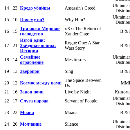
Ukrainia
14
23
Кредо убийцы
Assassin's Creed
Distribu
Ukrainia
15
10
Почему он?
Why Him?
Distribu
Три икса: Мировое
xXx: The Return of
16
15
B &
господство
Xander Cage
Изгой-один:
Rogue One: A Star
17
21
Звёздные войны.
B &
Wars Story
Истории
Семейное
Ukrainia
18
14
Mes tresors
ограбление
Distribu
19
13
Зверопой
Sing
B &
The Space Between
20
12
Космос между нами
MM
Us
21
16
Закон ночи
Live by Night
Кином
Ukrainia
22
17
Слуга народа
Servant of People
Distribu
23
22
Моана
Moana
B &
Ukrainia
24
20
Молчание
Silence
Distribu