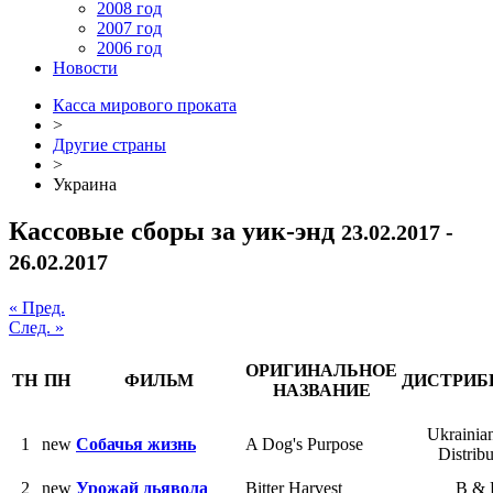
2008 год
2007 год
2006 год
Новости
Касса мирового проката
>
Другие страны
>
Украина
Кассовые сборы за уик-энд
23.02.2017 -
26.02.2017
« Пред.
След. »
ОРИГИНАЛЬНОЕ
ТН
ПН
ФИЛЬМ
ДИСТРИБ
НАЗВАНИЕ
Ukrainia
1
new
Собачья жизнь
A Dog's Purpose
Distribu
2
new
Урожай дьявола
Bitter Harvest
B &