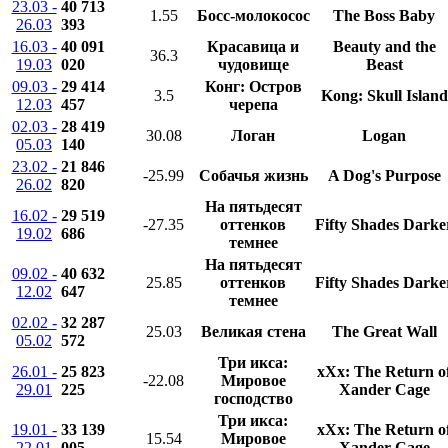
23.03 -
40 713
1.55
Босс-молокосос
The Boss Baby
26.03
393
16.03 -
40 091
Красавица и
Beauty and the
36.3
19.03
020
чудовище
Beast
09.03 -
29 414
Конг: Остров
3.5
Kong: Skull Island
12.03
457
черепа
02.03 -
28 419
30.08
Логан
Logan
05.03
140
23.02 -
21 846
-25.99
Собачья жизнь
A Dog's Purpose
26.02
820
На пятьдесят
16.02 -
29 519
-27.35
оттенков
Fifty Shades Darke
19.02
686
темнее
На пятьдесят
09.02 -
40 632
25.85
оттенков
Fifty Shades Darke
12.02
647
темнее
02.02 -
32 287
25.03
Великая стена
The Great Wall
05.02
572
Три икса:
26.01 -
25 823
xXx: The Return o
-22.08
Мировое
29.01
225
Xander Cage
господство
Три икса:
19.01 -
33 139
xXx: The Return o
15.54
Мировое
22.01
005
Xander Cage