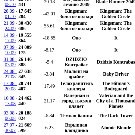
29.18
Blade Runner 204
08.10
431
лезвию 2049
28.09 -
17 645
Kingsman:
Kingsman: The
-42.01
01.10
284
Золотое кольцо
Golden Circle
21.09 -
30 430
Kingsman:
Kingsman: The
55.61
24.09
686
Золотое кольцо
Golden Circle
14.09 -
19 555
-18.55
Оно
It
17.09
364
07.09 -
24 009
-8.17
Оно
It
10.09
175
31.08 -
26 146
DZIDZIO
-5.4
Dzidzio Kontrabas
03.09
388
Контрабас
24.08 -
27 638
Малыш на
-3.84
Baby Driver
27.08
345
драйве
17.08 -
28 741
Телохранитель
The Hitman's
17.49
20.08
407
киллера
Bodyguard
Валериан и
Valerian and the
10.08 -
24 462
21.17
город тысячи
City of a Thousan
13.08
440
планет
Planets
03.08 -
20 188
-6.84
Темная башня
The Dark Tower
06.08
024
27.07 -
21 669
Взрывная
6.23
Atomic Blonde
30.07
599
блондинка