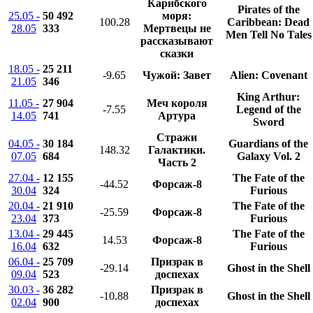
Карибского
Pirates of the
25.05 -
50 492
моря:
100.28
Caribbean: Dead
28.05
333
Мертвецы не
Men Tell No Tales
рассказывают
сказки
18.05 -
25 211
-9.65
Чужой: Завет
Alien: Covenant
21.05
346
King Arthur:
11.05 -
27 904
Меч короля
-7.55
Legend of the
14.05
741
Артура
Sword
Стражи
04.05 -
30 184
Guardians of the
148.32
Галактики.
07.05
684
Galaxy Vol. 2
Часть 2
27.04 -
12 155
The Fate of the
-44.52
Форсаж-8
30.04
324
Furious
20.04 -
21 910
The Fate of the
-25.59
Форсаж-8
23.04
373
Furious
13.04 -
29 445
The Fate of the
14.53
Форсаж-8
16.04
632
Furious
06.04 -
25 709
Призрак в
-29.14
Ghost in the Shell
09.04
523
доспехах
30.03 -
36 282
Призрак в
-10.88
Ghost in the Shell
02.04
900
доспехах