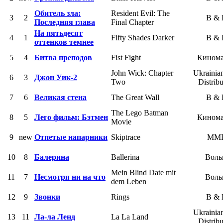
Обитель зла:
Resident Evil: The
3
2
B &
Последняя глава
Final Chapter
На пятьдесят
4
1
Fifty Shades Darker
B &
оттенков темнее
5
4
Битва преподов
Fist Fight
Кином
John Wick: Chapter
Ukrainia
6
3
Джон Уик-2
Two
Distribu
7
6
Великая стена
The Great Wall
B &
The Lego Batman
8
5
Лего фильм: Бэтмен
Кином
Movie
9
new
Отпетые напарники
Skiptrace
MM
10
8
Балерина
Ballerina
Воль
Mein Blind Date mit
11
7
Несмотря ни на что
Воль
dem Leben
12
9
Звонки
Rings
B &
Ukrainia
13
11
Ла-ла Ленд
La La Land
Distribu