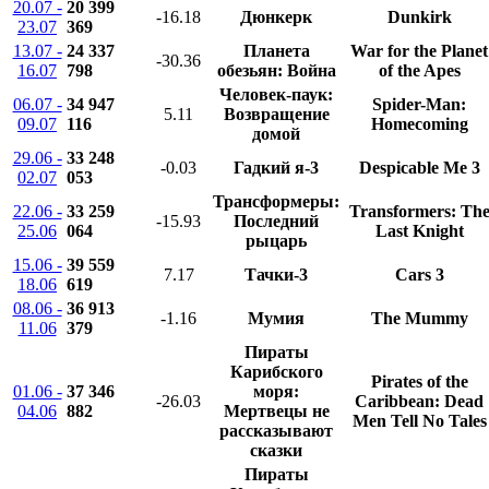
20.07 -
20 399
-16.18
Дюнкерк
Dunkirk
23.07
369
13.07 -
24 337
Планета
War for the Planet
-30.36
16.07
798
обезьян: Война
of the Apes
Человек-паук:
06.07 -
34 947
Spider-Man:
5.11
Возвращение
09.07
116
Homecoming
домой
29.06 -
33 248
-0.03
Гадкий я-3
Despicable Me 3
02.07
053
Трансформеры:
22.06 -
33 259
Transformers: Th
-15.93
Последний
25.06
064
Last Knight
рыцарь
15.06 -
39 559
7.17
Тачки-3
Cars 3
18.06
619
08.06 -
36 913
-1.16
Мумия
The Mummy
11.06
379
Пираты
Карибского
Pirates of the
01.06 -
37 346
моря:
-26.03
Caribbean: Dead
04.06
882
Мертвецы не
Men Tell No Tales
рассказывают
сказки
Пираты