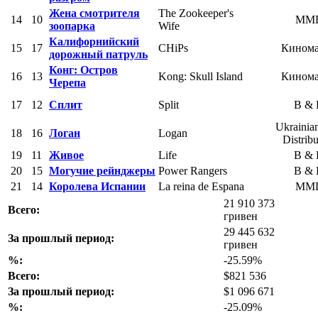
Жена смотрителя
The Zookeeper's
14
10
MM
зоопарка
Wife
Калифорнийский
15
17
CHiPs
Кином
дорожный патруль
Конг: Остров
16
13
Kong: Skull Island
Кином
Черепа
17
12
Сплит
Split
B &
Ukrainia
18
16
Логан
Logan
Distribu
19
11
Живое
Life
B &
20
15
Могучие рейнджеры
Power Rangers
B &
21
14
Королева Испании
La reina de Espana
MM
21 910 373
Всего:
гривен
29 445 632
За прошлый период:
гривен
%:
-25.59%
Всего:
$821 536
За прошлый период:
$1 096 671
%:
-25.09%