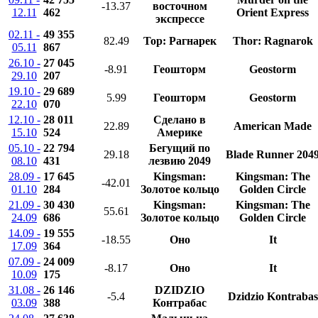
-13.37
восточном
12.11
462
Orient Express
экспрессе
02.11 -
49 355
82.49
Тор: Рагнарек
Thor: Ragnarok
05.11
867
26.10 -
27 045
-8.91
Геошторм
Geostorm
29.10
207
19.10 -
29 689
5.99
Геошторм
Geostorm
22.10
070
12.10 -
28 011
Сделано в
22.89
American Made
15.10
524
Америке
05.10 -
22 794
Бегущий по
29.18
Blade Runner 204
08.10
431
лезвию 2049
28.09 -
17 645
Kingsman:
Kingsman: The
-42.01
01.10
284
Золотое кольцо
Golden Circle
21.09 -
30 430
Kingsman:
Kingsman: The
55.61
24.09
686
Золотое кольцо
Golden Circle
14.09 -
19 555
-18.55
Оно
It
17.09
364
07.09 -
24 009
-8.17
Оно
It
10.09
175
31.08 -
26 146
DZIDZIO
-5.4
Dzidzio Kontrabas
03.09
388
Контрабас