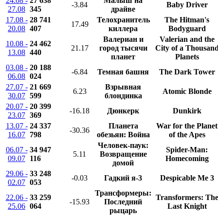
24.08 -
27 638
Малыш на
-3.84
Baby Driver
27.08
345
драйве
17.08 -
28 741
Телохранитель
The Hitman's
17.49
20.08
407
киллера
Bodyguard
Валериан и
Valerian and the
10.08 -
24 462
21.17
город тысячи
City of a Thousan
13.08
440
планет
Planets
03.08 -
20 188
-6.84
Темная башня
The Dark Tower
06.08
024
27.07 -
21 669
Взрывная
6.23
Atomic Blonde
30.07
599
блондинка
20.07 -
20 399
-16.18
Дюнкерк
Dunkirk
23.07
369
13.07 -
24 337
Планета
War for the Planet
-30.36
16.07
798
обезьян: Война
of the Apes
Человек-паук:
06.07 -
34 947
Spider-Man:
5.11
Возвращение
09.07
116
Homecoming
домой
29.06 -
33 248
-0.03
Гадкий я-3
Despicable Me 3
02.07
053
Трансформеры:
22.06 -
33 259
Transformers: Th
-15.93
Последний
25.06
064
Last Knight
рыцарь