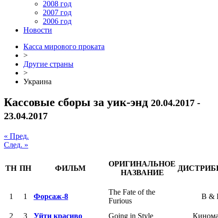
2008 год
2007 год
2006 год
Новости
Касса мирового проката
>
Другие страны
>
Украина
Кассовые сборы за уик-энд
20.04.2017 -
23.04.2017
« Пред.
След. »
ОРИГИНАЛЬНОЕ
ТН
ПН
ФИЛЬМ
ДИСТРИБ
НАЗВАНИЕ
The Fate of the
1
1
Форсаж-8
B &
Furious
2
3
Уйти красиво
Going in Style
Кином