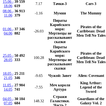
15.06 -
39 559
7.17
Тачки-3
Cars 3
18.06
619
08.06 -
36 913
-1.16
Мумия
The Mummy
11.06
379
Пираты
Карибского
Pirates of the
01.06 -
37 346
моря:
-26.03
Caribbean: Dead
04.06
882
Мертвецы не
Men Tell No Tales
рассказывают
сказки
Пираты
Карибского
Pirates of the
25.05 -
50 492
моря:
100.28
Caribbean: Dead
28.05
333
Мертвецы не
Men Tell No Tales
рассказывают
сказки
18.05 -
25 211
-9.65
Чужой: Завет
Alien: Covenant
21.05
346
King Arthur:
11.05 -
27 904
Меч короля
-7.55
Legend of the
14.05
741
Артура
Sword
Стражи
04.05 -
30 184
Guardians of the
148.32
Галактики.
07.05
684
Galaxy Vol. 2
Часть 2