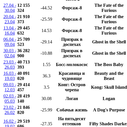
27.04 -
12 155
The Fate of the
-44.52
Форсаж-8
30.04
324
Furious
20.04 -
21 910
The Fate of the
-25.59
Форсаж-8
23.04
373
Furious
13.04 -
29 445
The Fate of the
14.53
Форсаж-8
16.04
632
Furious
06.04 -
25 709
Призрак в
-29.14
Ghost in the Shell
09.04
523
доспехах
30.03 -
36 282
Призрак в
-10.88
Ghost in the Shell
02.04
900
доспехах
23.03 -
40 713
1.55
Босс-молокосос
The Boss Baby
26.03
393
16.03 -
40 091
Красавица и
Beauty and the
36.3
19.03
020
чудовище
Beast
09.03 -
29 414
Конг: Остров
3.5
Kong: Skull Island
12.03
457
черепа
02.03 -
28 419
30.08
Логан
Logan
05.03
140
23.02 -
21 846
-25.99
Собачья жизнь
A Dog's Purpose
26.02
820
На пятьдесят
16.02 -
29 519
-27.35
оттенков
Fifty Shades Darke
19.02
686