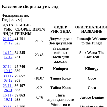
Кассовые сборы за уик-энд
Фильтровать по:
Год:
ДАТА
ОБЩИЕ
ЛИДЕР
ОРИГИНАЛЬНО
УИК-
СБОРЫ,
ИЗМ.%
УИК-ЭНДА
НАЗВАНИЕ
ЭНДА
ГРИВНЫ
21.12 -
41 751
Джуманджи:
Jumanji: Welcome
21.92
24.12
525
Зов джунглей
to the Jungle
Звездные
14.12 -
34 245
войны:
Star Wars: The
23.45
17.12
231
Последние
Last Jedi
джедаи
07.12 -
27 740
-6.47
Киборги
Kiborgy
10.12
350
30.11 -
29 657
-18.07
Тайна Коко
Coco
03.12
808
23.11 -
36 197
-9.2
Тайна Коко
Coco
26.11
363
16.11 -
39 863
Лига
-6.76
Justice League
19.11
938
справедливости
Убийство в
09.11 -
42 755
Murder on the