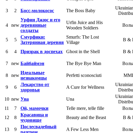
Ukrainia
3
2
Босс-молокосос
The Boss Baby
Distribu
Урфин Джюс и его
Urfin Juice and His
4
new
деревянные
Воль
Wooden Soldiers
солдаты
Смурфики:
Smurfs: The Lost
5
5
B &
Затерянная деревня
Village
6
4
Призрак в доспехах
Ghost in the Shell
B &
7
new
Байбаймэн
The Bye Bye Man
Воль
Идеальные
8
new
Perfetti sconosciuti
MM
незнакомцы
Лекарство от
Ukrainia
9
6
A Cure for Wellness
здоровья
Distribu
Ukrainia
10
new
Уна
Una
Distribu
11
7
Ой, мамочки
Telle mere, telle fille
Воль
Красавица и
12
8
Beauty and the Beast
B &
чудовище
Послесвадебный
13
9
A Few Less Men
Воль
разгром