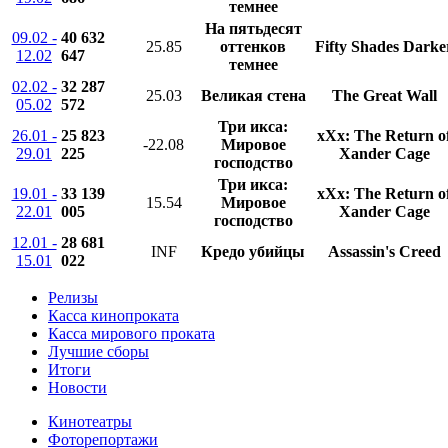
темнее
На пятьдесят
09.02 -
40 632
25.85
оттенков
Fifty Shades Darke
12.02
647
темнее
02.02 -
32 287
25.03
Великая стена
The Great Wall
05.02
572
Три икса:
26.01 -
25 823
xXx: The Return o
-22.08
Мировое
29.01
225
Xander Cage
господство
Три икса:
19.01 -
33 139
xXx: The Return o
15.54
Мировое
22.01
005
Xander Cage
господство
12.01 -
28 681
INF
Кредо убийцы
Assassin's Creed
15.01
022
Релизы
Касса кинопроката
Касса мирового проката
Лучшие сборы
Итоги
Новости
Кинотеатры
Фоторепортажи