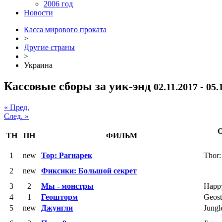
2006 год
Новости
Касса мирового проката
>
Другие страны
>
Украина
Кассовые сборы за уик-энд
02.11.2017 - 05.
« Пред.
След. »
ТН
ПН
ФИЛЬМ
1
new
Тор: Рагнарек
Thor:
2
new
Фиксики: Большой секрет
3
2
Мы - монстры
Happ
4
1
Геошторм
Geos
5
new
Джунгли
Jungl