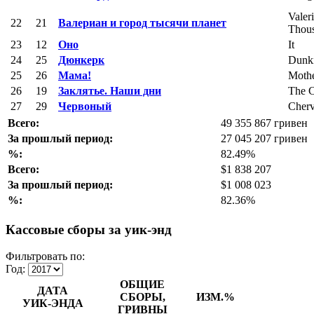
Valer
22
21
Валериан и город тысячи планет
Thous
23
12
Оно
It
24
25
Дюнкерк
Dunk
25
26
Мама!
Mothe
26
19
Заклятье. Наши дни
The C
27
29
Червоный
Cher
Всего:
49 355 867 гривен
За прошлый период:
27 045 207 гривен
%:
82.49%
Всего:
$1 838 207
За прошлый период:
$1 008 023
%:
82.36%
Кассовые сборы за уик-энд
Фильтровать по:
Год:
ОБЩИЕ
ДАТА
СБОРЫ,
ИЗМ.%
УИК-ЭНДА
ГРИВНЫ