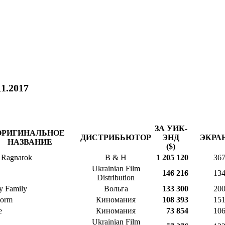
11.2017
ЗА УИК-
ОРИГИНАЛЬНОЕ
ДИСТРИБЬЮТОР
ЭНД
ЭКРА
НАЗВАНИЕ
($)
 Ragnarok
B & H
1 205 120
36
Ukrainian Film
146 216
13
Distribution
y Family
Вольга
133 300
20
torm
Киномания
108 393
15
e
Киномания
73 854
10
Ukrainian Film