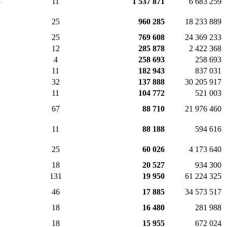
3
11
1 537 871
6 683 259
25
960 285
18 233 889
25
769 608
24 369 233
12
285 878
2 422 368
4
258 693
258 693
11
182 943
837 031
32
137 888
30 205 917
11
104 772
521 003
67
88 710
21 976 460
11
88 188
594 616
25
60 026
4 173 640
18
20 527
934 300
131
19 950
61 224 325
46
17 885
34 573 517
18
16 480
281 988
18
15 955
672 024