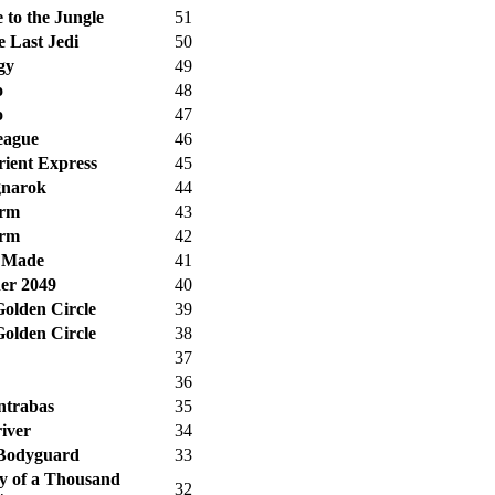
to the Jungle
51
 Last Jedi
50
gy
49
o
48
o
47
eague
46
ient Express
45
gnarok
44
orm
43
orm
42
 Made
41
er 2049
40
olden Circle
39
olden Circle
38
37
36
ntrabas
35
iver
34
 Bodyguard
33
ty of a Thousand
32