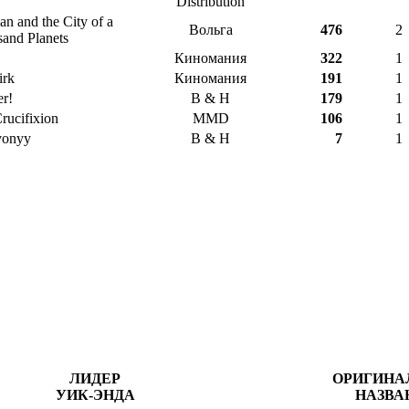
Distribution
ian and the City of a
Вольга
476
2
and Planets
Киномания
322
1
irk
Киномания
191
1
r!
B & H
179
1
rucifixion
MMD
106
1
vonyy
B & H
7
1
ЛИДЕР
ОРИГИНА
УИК-ЭНДА
НАЗВА