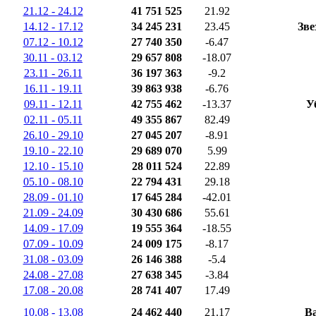
21.12 - 24.12
41 751 525
21.92
14.12 - 17.12
34 245 231
23.45
Зве
07.12 - 10.12
27 740 350
-6.47
30.11 - 03.12
29 657 808
-18.07
23.11 - 26.11
36 197 363
-9.2
16.11 - 19.11
39 863 938
-6.76
09.11 - 12.11
42 755 462
-13.37
У
02.11 - 05.11
49 355 867
82.49
26.10 - 29.10
27 045 207
-8.91
19.10 - 22.10
29 689 070
5.99
12.10 - 15.10
28 011 524
22.89
05.10 - 08.10
22 794 431
29.18
28.09 - 01.10
17 645 284
-42.01
21.09 - 24.09
30 430 686
55.61
14.09 - 17.09
19 555 364
-18.55
07.09 - 10.09
24 009 175
-8.17
31.08 - 03.09
26 146 388
-5.4
24.08 - 27.08
27 638 345
-3.84
17.08 - 20.08
28 741 407
17.49
10.08 - 13.08
24 462 440
21.17
Ва