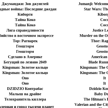
Джуманджи: Зов джунглей
Jumanji: Welcome 
здные войны: Последние джедаи
Star Wars: The
Киборги
Kibor
Тайна Коко
Coc
Тайна Коко
Coc
Лига справедливости
Justice L
бийство в восточном экспрессе
Murder on the Or
Тор: Рагнарек
Thor: Ra
Геошторм
Geost
Геошторм
Geost
Сделано в Америке
American
Бегущий по лезвию 2049
Blade Runn
Kingsman: Золотое кольцо
Kingsman: The G
Kingsman: Золотое кольцо
Kingsman: The G
Оно
It
Оно
It
DZIDZIO Контрабас
Dzidzio Ko
Малыш на драйве
Baby Dr
Телохранитель киллера
The Hitman's
Valerian and the Ci
лериан и город тысячи планет