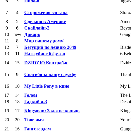
6
3
Пила-8
Jigsa
7
4
Сторожевая застава
Storo
8
5
Сделано в Америке
Amer
9
6
Скайлайн-2
Beyon
10
new
Дикарь
Gaug
11
8
Мир вашему дому!
12
7
Бегущий по лезвию 2049
Blade
13
11
На глубине 6 футов
6 Be
14
15
DZIDZIO Контрабас
Dzidz
15
9
Спасибо за вашу службу
Thank
16
10
My Little Pony в кино
My Li
17
14
Голем
The 
18
18
Гадкий я-3
Despi
19
17
Kingsman: Золотое кольцо
Kings
20
20
Твое имя
Your
21
16
Гангстердам
Gang