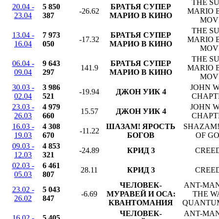
THE S
20.04 -
5 850
БРАТЬЯ СУПЕР
-26.62
MARIO 
23.04
387
МАРИО В КИНО
MOV
THE S
13.04 -
7 973
БРАТЬЯ СУПЕР
-17.32
MARIO 
16.04
050
МАРИО В КИНО
MOV
THE S
06.04 -
9 643
БРАТЬЯ СУПЕР
141.9
MARIO 
09.04
297
МАРИО В КИНО
MOV
30.03 -
3 986
JOHN W
-19.94
ДЖОН УИК 4
02.04
521
CHAPT
23.03 -
4 979
JOHN W
15.57
ДЖОН УИК 4
26.03
660
CHAPT
16.03 -
4 308
ШАЗАМ! ЯРОСТЬ
SHAZAM!
-11.22
19.03
670
БОГОВ
OF G
09.03 -
4 853
-24.89
КРИД 3
CREED 
12.03
321
02.03 -
6 461
28.11
КРИД 3
CREED 
05.03
807
ЧЕЛОВЕК-
ANT-MAN
23.02 -
5 043
-6.69
МУРАВЕЙ И ОСА:
THE W
26.02
847
КВАНТОМАНИЯ
QUANTU
ЧЕЛОВЕК-
ANT-MAN
16.02 -
5 405