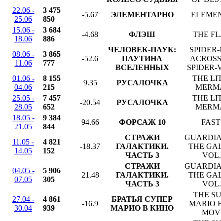
22.06 -
3 475
-5.67
ЭЛЕМЕНТАРНО
ELEME
25.06
850
15.06 -
3 684
-4.68
ФЛЭШ
THE F
18.06
886
ЧЕЛОВЕК-ПАУК:
SPIDER
08.06 -
3 865
-52.6
ПАУТИНА
ACROSS
11.06
777
ВСЕЛЕННЫХ
SPIDER-
01.06 -
8 155
THE LI
9.35
РУСАЛОЧКА
04.06
215
MERM
25.05 -
7 457
THE LI
-20.54
РУСАЛОЧКА
28.05
652
MERM
18.05 -
9 384
94.66
ФОРСАЖ 10
FAST
21.05
844
СТРАЖИ
GUARDIA
11.05 -
4 821
-18.37
ГАЛАКТИКИ.
THE GA
14.05
152
ЧАСТЬ 3
VOL.
СТРАЖИ
GUARDIA
04.05 -
5 906
21.48
ГАЛАКТИКИ.
THE GA
07.05
305
ЧАСТЬ 3
VOL.
THE S
27.04 -
4 861
БРАТЬЯ СУПЕР
-16.9
MARIO 
30.04
939
МАРИО В КИНО
MOV