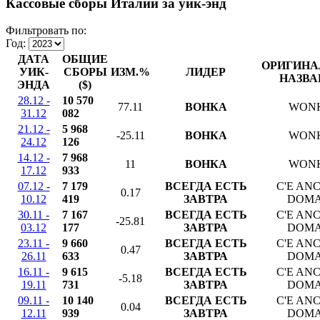
Кассовые сборы Италии за уик-энд
Фильтровать по:
Год:
ДАТА
ОБЩИЕ
ОРИГИНА
УИК-
СБОРЫ
ИЗМ.%
ЛИДЕР
НАЗВА
ЭНДА
($)
28.12 -
10 570
77.11
ВОНКА
WON
31.12
082
21.12 -
5 968
-25.11
ВОНКА
WON
24.12
126
14.12 -
7 968
11
ВОНКА
WON
17.12
933
07.12 -
7 179
ВСЕГДА ЕСТЬ
C'E AN
0.17
10.12
419
ЗАВТРА
DOMA
30.11 -
7 167
ВСЕГДА ЕСТЬ
C'E AN
-25.81
03.12
177
ЗАВТРА
DOMA
23.11 -
9 660
ВСЕГДА ЕСТЬ
C'E AN
0.47
26.11
633
ЗАВТРА
DOMA
16.11 -
9 615
ВСЕГДА ЕСТЬ
C'E AN
-5.18
19.11
731
ЗАВТРА
DOMA
09.11 -
10 140
ВСЕГДА ЕСТЬ
C'E AN
0.04
12.11
939
ЗАВТРА
DOMA