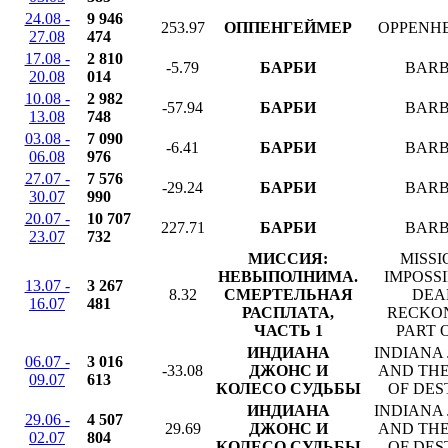
24.08 -
9 946
253.97
ОППЕНГЕЙМЕР
OPPENH
27.08
474
17.08 -
2 810
-5.79
БАРБИ
BARB
20.08
014
10.08 -
2 982
-57.94
БАРБИ
BARB
13.08
748
03.08 -
7 090
-6.41
БАРБИ
BARB
06.08
976
27.07 -
7 576
-29.24
БАРБИ
BARB
30.07
990
20.07 -
10 707
227.71
БАРБИ
BARB
23.07
732
МИССИЯ:
MISSI
НЕВЫПОЛНИМА.
IMPOSSI
13.07 -
3 267
8.32
СМЕРТЕЛЬНАЯ
DEA
16.07
481
РАСПЛАТА,
RECKO
ЧАСТЬ 1
PART 
ИНДИАНА
INDIANA
06.07 -
3 016
-33.08
ДЖОНС И
AND THE
09.07
613
КОЛЕСО СУДЬБЫ
OF DES
ИНДИАНА
INDIANA
29.06 -
4 507
29.69
ДЖОНС И
AND THE
02.07
804
КОЛЕСО СУДЬБЫ
OF DES