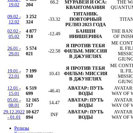
66.2
МУРАВЕЙ И ОСА:
THE W
19.02
204
КВАНТОМАНИЯ
QUANTU
ТИТАНИК.
09.02 -
3 252
-33.32
ПОВТОРНЫЙ
TITA
12.02
324
РЕЛИЗ 2023 ГОДА
02.02 -
4 877
БАНШИ
THE BAN
-12.49
05.02
718
ИНИШЕРИНА
OF INIS
ME CONT
Я ПРОТИВ ТЕБЯ
26.01 -
5 574
IL FIL
-22.58
ФИЛЬМ. МИССИЯ
29.01
021
MISSI
В ДЖУНГЛЯХ
GIUN
ME CONTR
Я ПРОТИВ ТЕБЯ
19.01 -
7 199
IL FI
10.43
ФИЛЬМ: МИССИЯ
22.01
930
MISSI
В ДЖУНГЛЯХ
GIUN
12.01 -
6 519
АВАТАР: ПУТЬ
AVATAR
-46.41
15.01
699
ВОДЫ
WAY OF 
05.01 -
12 165
АВАТАР: ПУТЬ
AVATAR
14.47
08.01
517
ВОДЫ
WAY OF 
29.12.2022
10 627
АВАТАР: ПУТЬ
AVATAR
INF
- 01.01
894
ВОДЫ
WAY OF 
Релизы