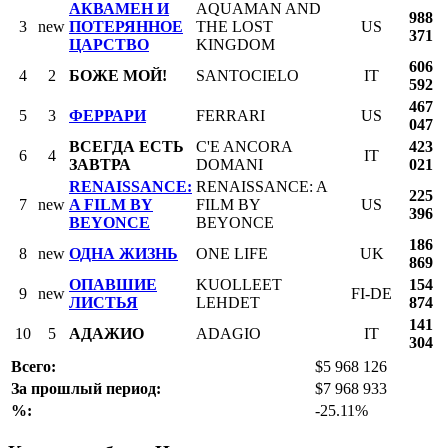
АКВАМЕН И
AQUAMAN AND
988
3
new
ПОТЕРЯННОЕ
THE LOST
US
371
ЦАРСТВО
KINGDOM
606
4
2
БОЖЕ МОЙ!
SANTOCIELO
IT
592
467
5
3
ФЕРРАРИ
FERRARI
US
047
ВСЕГДА ЕСТЬ
C'E ANCORA
423
6
4
IT
ЗАВТРА
DOMANI
021
RENAISSANCE:
RENAISSANCE: A
225
7
new
A FILM BY
FILM BY
US
396
BEYONCE
BEYONCE
186
8
new
ОДНА ЖИЗНЬ
ONE LIFE
UK
869
ОПАВШИЕ
KUOLLEET
154
9
new
FI-DE
ЛИСТЬЯ
LEHDET
874
141
10
5
АДАЖИО
ADAGIO
IT
304
Всего:
$5 968 126
За прошлый период:
$7 968 933
%:
-25.11%