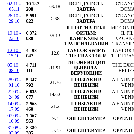
02.11 -
10 137
ВСЕГДА ЕСТЬ
C'E AN
69.18
05.11
208
ЗАВТРА
DOMA
26.10 -
5 991
ВСЕГДА ЕСТЬ
C'E AN
-5.98
29.10
822
ЗАВТРА
DOMA
Я ПРОТИВ ТЕБЯ
ME CONTR
19.10 -
6 372
ФИЛЬМ:
IL FI
55.13
22.10
938
КАНИКУЛЫ В
VACANZ
ТРАНСИЛЬВАНИИ
TRANSIL
12.10 -
4 108
TAYLOR SWIFT:
TAYLOR 
-12.8
15.10
047
THE ERAS TOUR
THE ERA
ИЗГОНЯЮЩИЙ
05.10 -
4 711
THE EXO
-11.91
ДЬЯВОЛА:
08.10
111
BELIE
ВЕРУЮЩИЙ
28.09 -
5 347
ПРИЗРАКИ В
A HAUNT
-21.76
01.10
792
ВЕНЕЦИИ
VENI
21.09 -
6 835
ПРИЗРАКИ В
A HAUNT
14.62
24.09
077
ВЕНЕЦИИ
VENI
14.09 -
5 963
ПРИЗРАКИ В
A HAUNT
-21.2
17.09
460
ВЕНЕЦИИ
VENI
07.09 -
7 567
-9.7
ОППЕНГЕЙМЕР
OPPENH
10.09
563
31.08 -
8 380
-15.75
ОППЕНГЕЙМЕР
OPPENH
03.09
385