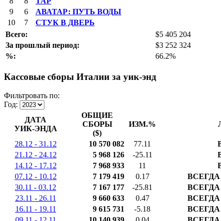
8
8
ТАР
9
6
АВАТАР: ПУТЬ ВОДЫ
10
7
СТУК В ДВЕРЬ
Всего:
$5 405 204
За прошлый период:
$3 252 324
%:
66.2%
Кассовые сборы Италии за уик-энд
Фильтровать по:
Год:
ОБЩИЕ
ДАТА
СБОРЫ
ИЗМ.%
УИК-ЭНДА
($)
28.12 - 31.12
10 570 082
77.11
21.12 - 24.12
5 968 126
-25.11
14.12 - 17.12
7 968 933
11
07.12 - 10.12
7 179 419
0.17
ВСЕГДА
30.11 - 03.12
7 167 177
-25.81
ВСЕГДА
23.11 - 26.11
9 660 633
0.47
ВСЕГДА
16.11 - 19.11
9 615 731
-5.18
ВСЕГДА
09.11 - 12.11
10 140 939
0.04
ВСЕГДА