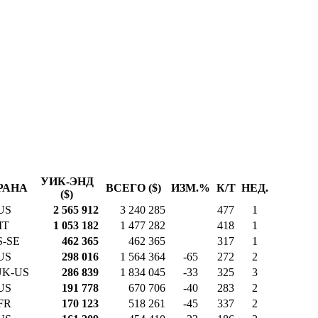
УИК-ЭНД
РАНА
ВСЕГО ($)
ИЗМ.%
К/Т
НЕД.
($)
US
2 565 912
3 240 285
477
1
IT
1 053 182
1 477 282
418
1
S-SE
462 365
462 365
317
1
US
298 016
1 564 364
-65
272
2
UK-US
286 839
1 834 045
-33
325
3
US
191 778
670 706
-40
283
2
FR
170 123
518 261
-45
337
2