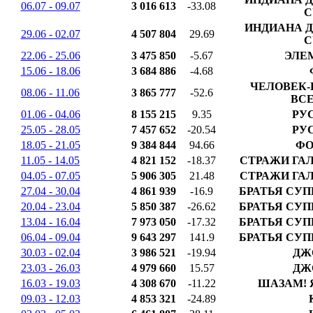
06.07 - 09.07
3 016 613
-33.08
С
ИНДИАНА 
29.06 - 02.07
4 507 804
29.69
С
22.06 - 25.06
3 475 850
-5.67
ЭЛЕ
15.06 - 18.06
3 684 886
-4.68
ЧЕЛОВЕК-
08.06 - 11.06
3 865 777
-52.6
ВС
01.06 - 04.06
8 155 215
9.35
РУ
25.05 - 28.05
7 457 652
-20.54
РУ
18.05 - 21.05
9 384 844
94.66
ФО
11.05 - 14.05
4 821 152
-18.37
СТРАЖИ ГАЛ
04.05 - 07.05
5 906 305
21.48
СТРАЖИ ГАЛ
27.04 - 30.04
4 861 939
-16.9
БРАТЬЯ СУП
20.04 - 23.04
5 850 387
-26.62
БРАТЬЯ СУП
13.04 - 16.04
7 973 050
-17.32
БРАТЬЯ СУП
06.04 - 09.04
9 643 297
141.9
БРАТЬЯ СУП
30.03 - 02.04
3 986 521
-19.94
ДЖ
23.03 - 26.03
4 979 660
15.57
ДЖ
16.03 - 19.03
4 308 670
-11.22
ШАЗАМ! 
09.03 - 12.03
4 853 321
-24.89