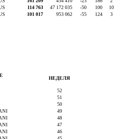
US
161 209
454 410
-23
186
2
US
114 763
47 172 035
-50
100
10
US
101 017
953 062
-55
124
3
Е
НЕДЕЛЯ
52
51
50
ANI
49
ANI
48
ANI
47
ANI
46
ANI
45