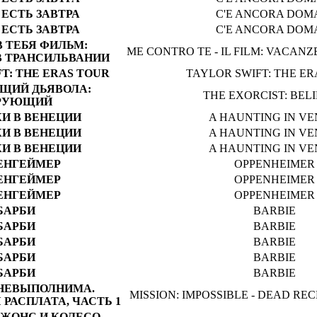
 ЕСТЬ ЗАВТРА
C'E ANCORA DOM
 ЕСТЬ ЗАВТРА
C'E ANCORA DOM
В ТЕБЯ ФИЛЬМ:
ME CONTRO TE - IL FILM: VACANZ
 ТРАНСИЛЬВАНИИ
T: THE ERAS TOUR
TAYLOR SWIFT: THE E
ЩИЙ ДЬЯВОЛА:
THE EXORCIST: BEL
РУЮЩИЙ
КИ В ВЕНЕЦИИ
A HAUNTING IN VE
КИ В ВЕНЕЦИИ
A HAUNTING IN VE
КИ В ВЕНЕЦИИ
A HAUNTING IN VE
ЕНГЕЙМЕР
OPPENHEIMER
ЕНГЕЙМЕР
OPPENHEIMER
ЕНГЕЙМЕР
OPPENHEIMER
БАРБИ
BARBIE
БАРБИ
BARBIE
БАРБИ
BARBIE
БАРБИ
BARBIE
БАРБИ
BARBIE
НЕВЫПОЛНИМА.
MISSION: IMPOSSIBLE - DEAD RE
РАСПЛАТА, ЧАСТЬ 1
ДЖОНС И КОЛЕСО