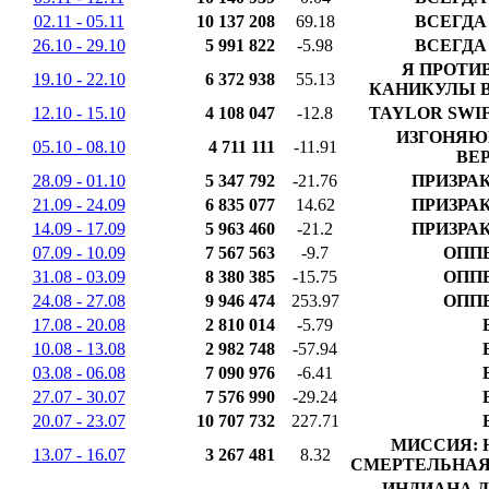
02.11 - 05.11
10 137 208
69.18
ВСЕГДА
26.10 - 29.10
5 991 822
-5.98
ВСЕГДА
Я ПРОТИ
19.10 - 22.10
6 372 938
55.13
КАНИКУЛЫ В
12.10 - 15.10
4 108 047
-12.8
TAYLOR SWIF
ИЗГОНЯЮ
05.10 - 08.10
4 711 111
-11.91
ВЕ
28.09 - 01.10
5 347 792
-21.76
ПРИЗРА
21.09 - 24.09
6 835 077
14.62
ПРИЗРА
14.09 - 17.09
5 963 460
-21.2
ПРИЗРА
07.09 - 10.09
7 567 563
-9.7
ОПП
31.08 - 03.09
8 380 385
-15.75
ОПП
24.08 - 27.08
9 946 474
253.97
ОПП
17.08 - 20.08
2 810 014
-5.79
10.08 - 13.08
2 982 748
-57.94
03.08 - 06.08
7 090 976
-6.41
27.07 - 30.07
7 576 990
-29.24
20.07 - 23.07
10 707 732
227.71
МИССИЯ: 
13.07 - 16.07
3 267 481
8.32
СМЕРТЕЛЬНАЯ 
ИНДИАНА 