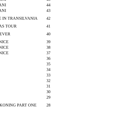
ANI
44
ANI
43
E IN TRANSILVANIA
42
RAS TOUR
41
IEVER
40
NICE
39
NICE
38
NICE
37
36
35
34
33
32
31
30
29
CKONING PART ONE
28