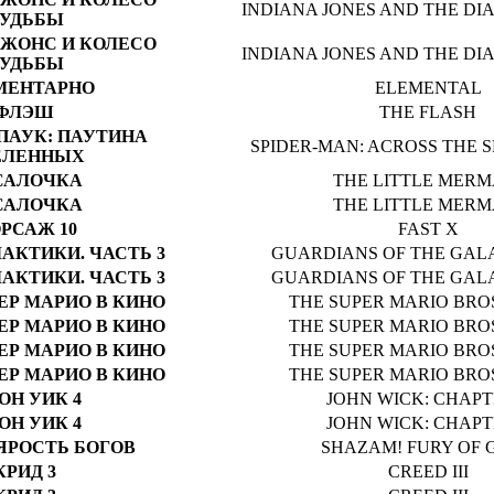
INDIANA JONES AND THE DIA
УДЬБЫ
ДЖОНС И КОЛЕСО
INDIANA JONES AND THE DIA
УДЬБЫ
МЕНТАРНО
ELEMENTAL
ФЛЭШ
THE FLASH
ПАУК: ПАУТИНА
SPIDER-MAN: ACROSS THE S
ЕЛЕННЫХ
САЛОЧКА
THE LITTLE MERM
САЛОЧКА
THE LITTLE MERM
РСАЖ 10
FAST X
АКТИКИ. ЧАСТЬ 3
GUARDIANS OF THE GALA
АКТИКИ. ЧАСТЬ 3
GUARDIANS OF THE GALA
ЕР МАРИО В КИНО
THE SUPER MARIO BRO
ЕР МАРИО В КИНО
THE SUPER MARIO BRO
ЕР МАРИО В КИНО
THE SUPER MARIO BRO
ЕР МАРИО В КИНО
THE SUPER MARIO BRO
ОН УИК 4
JOHN WICK: CHAPT
ОН УИК 4
JOHN WICK: CHAPT
ЯРОСТЬ БОГОВ
SHAZAM! FURY OF 
КРИД 3
CREED III