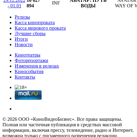
29.12.2022
10 627
АВАТАР: ПУТЬ
AVATAR
INF
- 01.01
894
ВОДЫ
WAY OF 
Релизы
Касса кинопроката
Касса мирового проката
Лучшие сборы
Итоги
Новости
Кинотеатры
Фоторепортажи
Изменения в релизах
Кинособытия
Контакты
© 2026 OOО «КиноВидеоБизнес». Все права защищены.
Полная или частичная публикация в средствах массовой
информации, включая прессу, телевидение, радио и Интернет,
возможна только с письменного разрешения редакции.