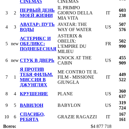
CINEMAS
CINEMAS
IL PRIMPO
ПЕРВЫЙ ДЕНЬ
603
3
2
GIORNO DELLA
IT
МОЕЙ ЖИЗНИ
238
MIA VITA
АВАТАР: ПУТЬ
AVATAR: THE
507
4
3
US
ВОДЫ
WAY OF WATER
576
ASTERIX &
АСТЕРИКС И
OBELIX:
502
5
new
ОБЕЛИКС:
FR
L'EMPIRE DU
990
ПОДНЕБЕСНАЯ
MILIEU
KNOCK AT THE
455
6
new
СТУК В ДВЕРЬ
US
CABIN
909
Я ПРОТИВ
ME CONTRO TE IL
ТЕБЯ ФИЛЬМ.
449
7
1
FILM - MISSIONE
IT
МИССИЯ В
522
GIUNGLA
ДЖУНГЛЯХ
360
8
4
КРУШЕНИЕ
PLANE
US
637
319
9
5
ВАВИЛОН
BABYLON
US
724
СПАСИБО,
167
10
6
GRAZIE RAGAZZI
IT
РЕБЯТА
161
Всего:
$4 877 718