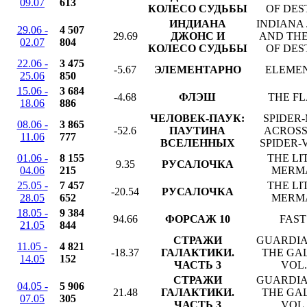
09.07
613
КОЛЕСО СУДЬБЫ
OF DES
ИНДИАНА
INDIANA
29.06 -
4 507
29.69
ДЖОНС И
AND THE
02.07
804
КОЛЕСО СУДЬБЫ
OF DES
22.06 -
3 475
-5.67
ЭЛЕМЕНТАРНО
ELEME
25.06
850
15.06 -
3 684
-4.68
ФЛЭШ
THE F
18.06
886
ЧЕЛОВЕК-ПАУК:
SPIDER
08.06 -
3 865
-52.6
ПАУТИНА
ACROSS
11.06
777
ВСЕЛЕННЫХ
SPIDER-
01.06 -
8 155
THE LI
9.35
РУСАЛОЧКА
04.06
215
MERM
25.05 -
7 457
THE LI
-20.54
РУСАЛОЧКА
28.05
652
MERM
18.05 -
9 384
94.66
ФОРСАЖ 10
FAST
21.05
844
СТРАЖИ
GUARDIA
11.05 -
4 821
-18.37
ГАЛАКТИКИ.
THE GA
14.05
152
ЧАСТЬ 3
VOL.
СТРАЖИ
GUARDIA
04.05 -
5 906
21.48
ГАЛАКТИКИ.
THE GA
07.05
305
ЧАСТЬ 3
VOL.