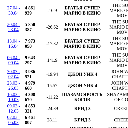
THE S
27.04 -
4 861
БРАТЬЯ СУПЕР
-16.9
MARIO 
30.04
939
МАРИО В КИНО
MOV
THE S
20.04 -
5 850
БРАТЬЯ СУПЕР
-26.62
MARIO 
23.04
387
МАРИО В КИНО
MOV
THE S
13.04 -
7 973
БРАТЬЯ СУПЕР
-17.32
MARIO 
16.04
050
МАРИО В КИНО
MOV
THE S
06.04 -
9 643
БРАТЬЯ СУПЕР
141.9
MARIO 
09.04
297
МАРИО В КИНО
MOV
30.03 -
3 986
JOHN W
-19.94
ДЖОН УИК 4
02.04
521
CHAPT
23.03 -
4 979
JOHN W
15.57
ДЖОН УИК 4
26.03
660
CHAPT
16.03 -
4 308
ШАЗАМ! ЯРОСТЬ
SHAZAM!
-11.22
19.03
670
БОГОВ
OF G
09.03 -
4 853
-24.89
КРИД 3
CREED 
12.03
321
02.03 -
6 461
28.11
КРИД 3
CREED 
05.03
807