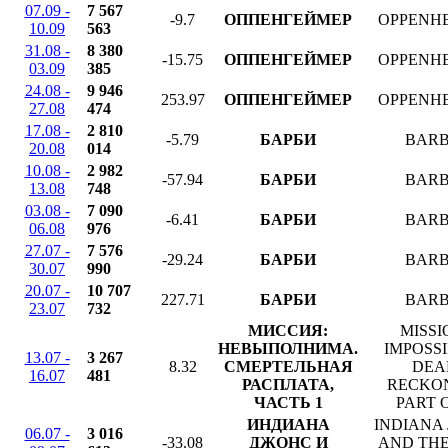
07.09 -
7 567
-9.7
ОППЕНГЕЙМЕР
OPPENH
10.09
563
31.08 -
8 380
-15.75
ОППЕНГЕЙМЕР
OPPENH
03.09
385
24.08 -
9 946
253.97
ОППЕНГЕЙМЕР
OPPENH
27.08
474
17.08 -
2 810
-5.79
БАРБИ
BARB
20.08
014
10.08 -
2 982
-57.94
БАРБИ
BARB
13.08
748
03.08 -
7 090
-6.41
БАРБИ
BARB
06.08
976
27.07 -
7 576
-29.24
БАРБИ
BARB
30.07
990
20.07 -
10 707
227.71
БАРБИ
BARB
23.07
732
МИССИЯ:
MISSI
НЕВЫПОЛНИМА.
IMPOSSI
13.07 -
3 267
8.32
СМЕРТЕЛЬНАЯ
DEA
16.07
481
РАСПЛАТА,
RECKO
ЧАСТЬ 1
PART 
ИНДИАНА
INDIANA
06.07 -
3 016
-33.08
ДЖОНС И
AND THE