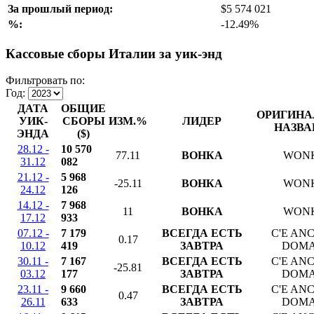
За прошлый период:
$5 574 021
%:
-12.49%
Кассовые сборы Италии за уик-энд
Фильтровать по:
Год:
ДАТА
ОБЩИЕ
ОРИГИНА
УИК-
СБОРЫ
ИЗМ.%
ЛИДЕР
НАЗВА
ЭНДА
($)
28.12 -
10 570
77.11
ВОНКА
WON
31.12
082
21.12 -
5 968
-25.11
ВОНКА
WON
24.12
126
14.12 -
7 968
11
ВОНКА
WON
17.12
933
07.12 -
7 179
ВСЕГДА ЕСТЬ
C'E AN
0.17
10.12
419
ЗАВТРА
DOMA
30.11 -
7 167
ВСЕГДА ЕСТЬ
C'E AN
-25.81
03.12
177
ЗАВТРА
DOMA
23.11 -
9 660
ВСЕГДА ЕСТЬ
C'E AN
0.47
26.11
633
ЗАВТРА
DOMA