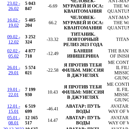
ЧЕЛОВЕК-
ANT-MAN
23.02 -
5 043
-6.69
МУРАВЕЙ И ОСА:
THE W
26.02
847
КВАНТОМАНИЯ
QUANTU
ЧЕЛОВЕК-
ANT-MAN
16.02 -
5 405
66.2
МУРАВЕЙ И ОСА:
THE W
19.02
204
КВАНТОМАНИЯ
QUANTU
ТИТАНИК.
09.02 -
3 252
-33.32
ПОВТОРНЫЙ
TITA
12.02
324
РЕЛИЗ 2023 ГОДА
02.02 -
4 877
БАНШИ
THE BAN
-12.49
05.02
718
ИНИШЕРИНА
OF INIS
ME CONT
Я ПРОТИВ ТЕБЯ
26.01 -
5 574
IL FIL
-22.58
ФИЛЬМ. МИССИЯ
29.01
021
MISSI
В ДЖУНГЛЯХ
GIUN
ME CONTR
Я ПРОТИВ ТЕБЯ
19.01 -
7 199
IL FI
10.43
ФИЛЬМ: МИССИЯ
22.01
930
MISSI
В ДЖУНГЛЯХ
GIUN
12.01 -
6 519
АВАТАР: ПУТЬ
AVATAR
-46.41
15.01
699
ВОДЫ
WAY OF 
05.01 -
12 165
АВАТАР: ПУТЬ
AVATAR
14.47
08.01
517
ВОДЫ
WAY OF 