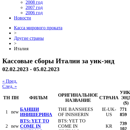
2008 год
2007 год
2006 год
Новости
Касса мирового проката
>
Другие страны
>
Италия
Кассовые сборы Италии за уик-энд
02.02.2023 - 05.02.2023
« Пред.
След. »
УИК
ОРИГИНАЛЬНОЕ
ТН
ПН
ФИЛЬМ
СТРАНА
ЭН
НАЗВАНИЕ
($)
БАНШИ
THE BANSHEES
IE-UK-
771
1
new
ИНИШЕРИНА
OF INISHERIN
US
859
BTS: YET TO
BTS: YET TO
739
2
new
COME IN
COME IN
KR
102