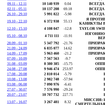
09.11 - 12.11
10 140 939
0.04
ВСЕГДА
02.11 - 05.11
10 137 208
69.18
ВСЕГДА
26.10 - 29.10
5 991 822
-5.98
ВСЕГДА
Я ПРОТИ
19.10 - 22.10
6 372 938
55.13
КАНИКУЛЫ В
12.10 - 15.10
4 108 047
-12.8
TAYLOR SWIF
ИЗГОНЯЮ
05.10 - 08.10
4 711 111
-11.91
ВЕ
28.09 - 01.10
5 347 792
-21.76
ПРИЗРА
21.09 - 24.09
6 835 077
14.62
ПРИЗРА
14.09 - 17.09
5 963 460
-21.2
ПРИЗРА
07.09 - 10.09
7 567 563
-9.7
ОПП
31.08 - 03.09
8 380 385
-15.75
ОПП
24.08 - 27.08
9 946 474
253.97
ОПП
17.08 - 20.08
2 810 014
-5.79
10.08 - 13.08
2 982 748
-57.94
03.08 - 06.08
7 090 976
-6.41
27.07 - 30.07
7 576 990
-29.24
20.07 - 23.07
10 707 732
227.71
МИССИЯ: 
13.07 - 16.07
3 267 481
8.32
СМЕРТЕЛЬНАЯ 