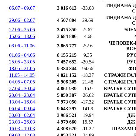
ИНДИАНА 
06.07 - 09.07
3 016 613
-33.08
С
ИНДИАНА 
29.06 - 02.07
4 507 804
29.69
С
22.06 - 25.06
3 475 850
-5.67
ЭЛЕ
15.06 - 18.06
3 684 886
-4.68
ЧЕЛОВЕК-
08.06 - 11.06
3 865 777
-52.6
ВС
01.06 - 04.06
8 155 215
9.35
РУ
25.05 - 28.05
7 457 652
-20.54
РУ
18.05 - 21.05
9 384 844
94.66
ФО
11.05 - 14.05
4 821 152
-18.37
СТРАЖИ ГАЛ
04.05 - 07.05
5 906 305
21.48
СТРАЖИ ГАЛ
27.04 - 30.04
4 861 939
-16.9
БРАТЬЯ СУП
20.04 - 23.04
5 850 387
-26.62
БРАТЬЯ СУП
13.04 - 16.04
7 973 050
-17.32
БРАТЬЯ СУП
06.04 - 09.04
9 643 297
141.9
БРАТЬЯ СУП
30.03 - 02.04
3 986 521
-19.94
ДЖ
23.03 - 26.03
4 979 660
15.57
ДЖ
16.03 - 19.03
4 308 670
-11.22
ШАЗАМ! 
09.03 - 12.03
4 853 321
-24.89