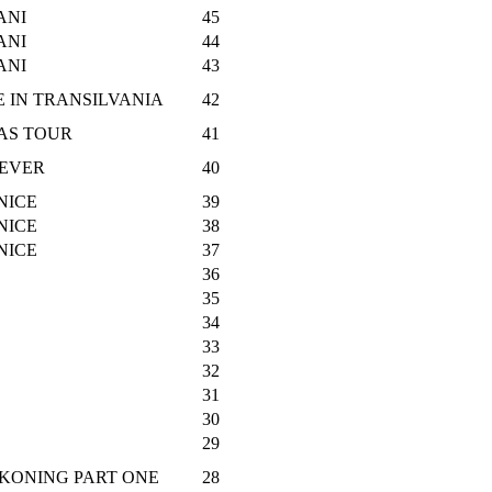
ANI
45
ANI
44
ANI
43
E IN TRANSILVANIA
42
RAS TOUR
41
IEVER
40
NICE
39
NICE
38
NICE
37
36
35
34
33
32
31
30
29
CKONING PART ONE
28