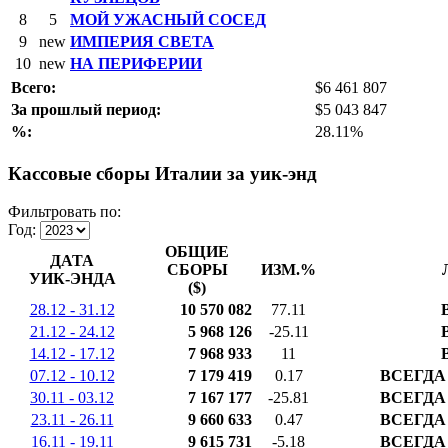
8
5
МОЙ УЖАСНЫЙ СОСЕД
9
new
ИМПЕРИЯ СВЕТА
10
new
НА ПЕРИФЕРИИ
Всего:
$6 461 807
За прошлый период:
$5 043 847
%:
28.11%
Кассовые сборы Италии за уик-энд
Фильтровать по:
Год:
ОБЩИЕ
ДАТА
СБОРЫ
ИЗМ.%
УИК-ЭНДА
($)
28.12 - 31.12
10 570 082
77.11
21.12 - 24.12
5 968 126
-25.11
14.12 - 17.12
7 968 933
11
07.12 - 10.12
7 179 419
0.17
ВСЕГДА
30.11 - 03.12
7 167 177
-25.81
ВСЕГДА
23.11 - 26.11
9 660 633
0.47
ВСЕГДА
16.11 - 19.11
9 615 731
-5.18
ВСЕГДА