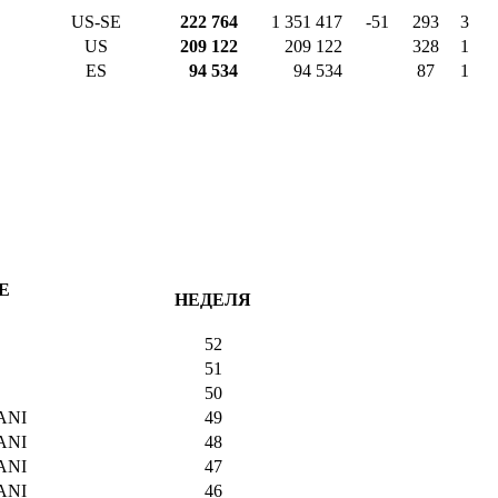
US-SE
222 764
1 351 417
-51
293
3
US
209 122
209 122
328
1
ES
94 534
94 534
87
1
Е
НЕДЕЛЯ
52
51
50
ANI
49
ANI
48
ANI
47
ANI
46