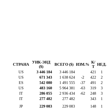
УИК-ЭНД
К/
СТРАНА
ВСЕГО ($)
ИЗМ.%
НЕД.
($)
Т
US
3 446 184
3 446 184
421
1
US
671 343
1 638 624
-2
422
2
ES
542 080
1 491 555
-37
491
2
US
483 160
5 964 381
-63
319
3
IT
286 055
2 936 434
-62
248
3
IT
277 482
277 482
343
1
JP
229 083
229 083
148
1