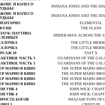
ДЖОНС И КОЛЕСО
INDIANA JONES AND THE DIA
УДЬБЫ
ДЖОНС И КОЛЕСО
INDIANA JONES AND THE DIA
УДЬБЫ
МЕНТАРНО
ELEMENTAL
ФЛЭШ
THE FLASH
ПАУК: ПАУТИНА
SPIDER-MAN: ACROSS THE S
ЕЛЕННЫХ
САЛОЧКА
THE LITTLE MERM
САЛОЧКА
THE LITTLE MERM
РСАЖ 10
FAST X
АКТИКИ. ЧАСТЬ 3
GUARDIANS OF THE GALA
АКТИКИ. ЧАСТЬ 3
GUARDIANS OF THE GALA
ЕР МАРИО В КИНО
THE SUPER MARIO BRO
ЕР МАРИО В КИНО
THE SUPER MARIO BRO
ЕР МАРИО В КИНО
THE SUPER MARIO BRO
ЕР МАРИО В КИНО
THE SUPER MARIO BRO
ОН УИК 4
JOHN WICK: CHAPT
ОН УИК 4
JOHN WICK: CHAPT
ЯРОСТЬ БОГОВ
SHAZAM! FURY OF 
КРИД 3
CREED III