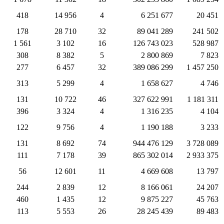
418
14 956
4
6 251 677
20 451
178
28 710
32
89 041 289
241 502
1 561
3 102
16
126 743 023
528 987
308
8 382
5
2 800 869
7 823
277
6 457
32
389 086 299
1 457 250
313
5 299
4
1 658 627
4 746
131
10 722
46
327 622 991
1 181 311
396
3 324
4
1 316 235
4 104
122
9 756
4
1 190 188
3 233
131
8 692
74
944 476 129
3 728 089
111
7 178
39
865 302 014
2 933 375
56
12 601
11
4 669 608
13 797
244
2 839
12
8 166 061
24 207
460
1 435
12
9 875 227
45 763
113
5 553
26
28 245 439
89 483