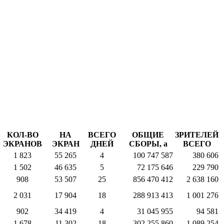
КОЛ-ВО
НА
ВСЕГО
ОБЩИЕ
ЗРИТЕЛЕЙ
ЭКРАНОВ
ЭКРАН
ДНЕЙ
СБОРЫ,
a
ВСЕГО
1 823
55 265
4
100 747 587
380 606
1 502
46 635
5
72 175 646
229 790
908
53 507
25
856 470 412
2 638 160
2 031
17 904
18
288 913 413
1 001 276
902
34 419
4
31 045 955
94 581
1 678
11 302
18
302 255 860
1 089 254