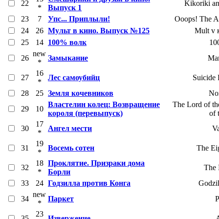
22
Kikoriki an
*
Выпуск 1
23
7
Упс... Приплыли!
Ooops! The A
24
26
Мульт в кино. Выпуск №125
Mult v 
25
14
100% волк
10
new
26
Замыкание
Mam
*
16
27
Лес самоубийц
Suicide 
*
28
25
Земля кочевников
No
Властелин колец: Возвращение
The Lord of th
29
10
короля (перевыпуск)
of 
17
30
Ангел мести
V
*
19
31
Восемь сотен
The Ei
*
18
Проклятие. Призраки дома
32
The 
*
Борли
33
24
Годзилла против Конга
Godzil
new
34
Паркет
P
*
23
35
Извержение
A