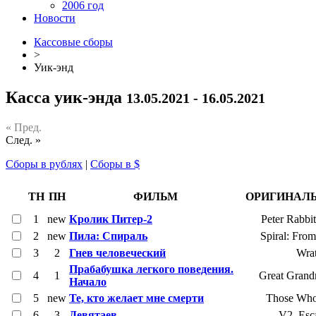
2006 год
Новости
Кассовые сборы
>
Уик-энд
Касса уик-энда
13.05.2021 - 16.05.2021
« Пред.
След. »
Сборы в рублях
|
Сборы в $
ТН
ПН
ФИЛЬМ
ОРИГИНАЛЬ
1
new
Кролик Питер-2
Peter Rabbi
2
new
Пила: Спираль
Spiral: Fro
3
2
Гнев человеческий
Wra
Прабабушка легкого поведения.
4
1
Great Grand
Начало
5
new
Те, кто желает мне смерти
Those Who
6
3
Девятаев
V2. Esc