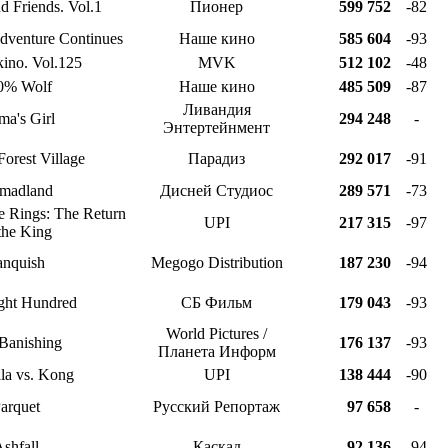
d Friends. Vol.1
Пионер
599 752
-82
dventure Continues
Наше кино
585 604
-93
кino. Vol.125
MVK
512 102
-48
0% Wolf
Наше кино
485 509
-87
Ливандия
a's Girl
294 248
-
Энтертейнмент
Forest Village
Парадиз
292 017
-91
madland
Дисней Студиос
289 571
-73
e Rings: The Return
UPI
217 315
-97
the King
anquish
Megogo Distribution
187 230
-94
ght Hundred
СБ Фильм
179 043
-93
World Pictures /
Banishing
176 137
-93
Планета Информ
la vs. Kong
UPI
138 444
-90
arquet
Русский Репортаж
97 658
-
shfall
Каскад
92 136
-94