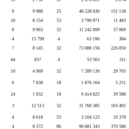
9
9 988
25
48 228 630
151 138
10
8 154
53
3 790 971
11 483
8
9 963
32
11 242 099
37 069
4
15 799
4
63 196
384
7
8 145
32
73 088 156
226 850
64
837
4
53 563
311
10
4 969
32
7 289 139
29 765
6
7 838
18
1 876 104
5 251
24
1 932
18
9 414 825
39 588
3
12 513
32
31 768 385
103 492
4
8 618
53
3 104 123
10 378
4
8 372
86
90 681 343
370 586