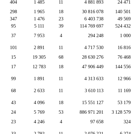
404
1 485
11
4 881 893
24 471
298
1 965
18
30 816 078
140 501
347
1 476
23
6 403 738
49 569
95
5 111
39
114 769 697
524 432
37
7 953
4
294 248
1 000
101
2 891
11
4 717 530
16 816
15
19 305
68
28 630 276
76 468
17
12 783
18
47 906 449
144 556
99
1 891
11
4 313 633
12 966
68
2 633
11
3 610 113
11 169
43
4 096
18
15 551 127
53 179
24
5 769
53
886 971 201
3 128 579
23
4 246
4
97 658
324
33
2 792
11
2 076 221
6 274