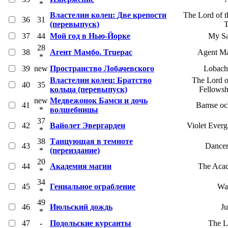
*
Властелин колец: Две крепости
The Lord of 
36
31
(перевыпуск)
T
37
44
Мой год в Нью-Йорке
My Sa
28
38
Агент Мамбо. Truepac
Agent M
*
39
new
Пространство Лобачевского
Lobach
Властелин колец: Братство
The Lord o
40
35
кольца (перевыпуск)
Fellowsh
new
Медвежонок Бамси и дочь
41
Bamse och
*
волшебницы
37
42
Вайолет Эвергарден
Violet Ever
*
38
Танцующая в темноте
43
Dancer
*
(переиздание)
20
44
Академия магии
The Aca
*
34
45
Гениальное ограбление
Wa
*
49
46
Июльский дождь
Ju
*
47
-
Подольские курсанты
The La