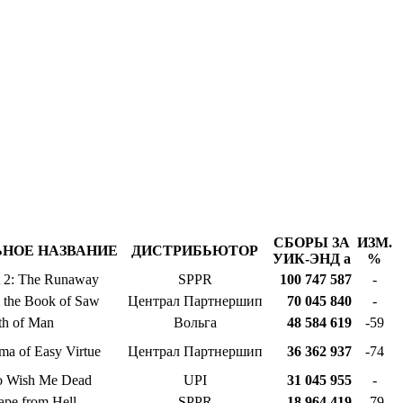
СБОРЫ ЗА
ИЗМ.
НОЕ НАЗВАНИЕ
ДИСТРИБЬЮТОР
УИК-ЭНД
a
%
t 2: The Runaway
SPPR
100 747 587
-
m the Book of Saw
Централ Партнершип
70 045 840
-
th of Man
Вольга
48 584 619
-59
ma of Easy Virtue
Централ Партнершип
36 362 937
-74
 Wish Me Dead
UPI
31 045 955
-
ape from Hell
SPPR
18 964 419
-79