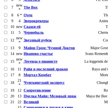
new
7
The Box
T
*
8
6 *
Отец
Th
9
4
Зверокрекеры
Anima
10
new
Скажи ей
T
11
5
Чернобыль
Chern
new
12
Звездный рубеж
Co
*
13
9
Майор Гром: Чумной Доктор
Major Grom
14
new
Иваново счастье
Ivans Remembe
new
15
Легенда о пианисте
La leggenda del
*
16
11
Райя и последний дракон
Raya and 
17
8
Мортал Комбат
Mort
21
18
Чунгкингский экспресс
Chungk
*
19
12
Сопротивление
Re
20
13
Пчелка Майя: Медовый движ
Maya the Bee
21
22
Великий
Mi
15
Смешарики и друзья в кино.