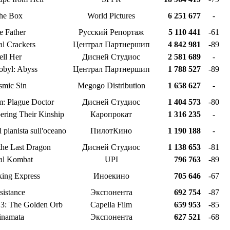
he Box
World Pictures
6 251 677
-
e Father
Русский Репортаж
5 110 441
-61
l Crackers
Централ Партнершип
4 842 981
-89
ell Her
Дисней Студиос
2 581 689
-
obyl: Abyss
Централ Партнершип
1 788 527
-89
smic Sin
Megogo Distribution
1 658 627
-
: Plague Doctor
Дисней Студиос
1 404 573
-80
ring Their Kinship
Каропрокат
1 316 235
-
 pianista sull'oceano
ПилотКино
1 190 188
-
the Last Dragon
Дисней Студиос
1 138 653
-81
al Kombat
UPI
796 763
-89
ing Express
Иноекино
705 646
-67
sistance
Экспонента
692 754
-87
 3: The Golden Orb
Capella Film
659 953
-85
namata
Экспонента
627 521
-68