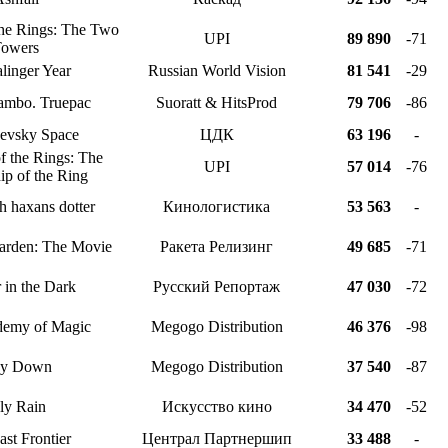
the Rings: The Two
UPI
89 890
-71
owers
linger Year
Russian World Vision
81 541
-29
ambo. Truepac
Suoratt & HitsProd
79 706
-86
evsky Space
ЦДК
63 196
-
f the Rings: The
UPI
57 014
-76
ip of the Ring
 haxans dotter
Кинологистика
53 563
-
garden: The Movie
Ракета Релизинг
49 685
-71
 in the Dark
Русский Репортаж
47 030
-72
demy of Magic
Megogo Distribution
46 376
-98
y Down
Megogo Distribution
37 540
-87
ly Rain
Искусство кино
34 470
-52
st Frontier
Централ Партнершип
33 488
-