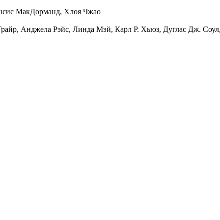
нсис МакДорманд
,
Хлоя Чжао
Грайр
,
Анджела Рэйс
,
Линда Мэй
,
Карл Р. Хьюз
,
Дуглас Дж. Соул