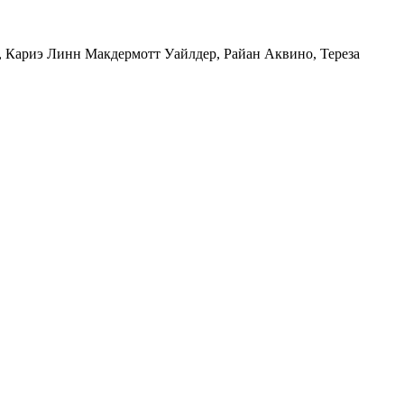
,
Кариэ Линн Макдермотт Уайлдер
,
Райан Аквино
,
Тереза