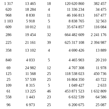
1 317
13 465
18
120 620 860
382 457
620
18 284
4
11 336 234
34 475
968
8 830
11
46 166 813
167 477
1 103
5 918
5
8 838 765
32 563
609
10 012
11
35 674 857
116 084
286
19 454
32
664 482 609
2 241 176
225
21 161
39
625 317 108
2 394 987
358
13 102
4
4 690 426
13 889
840
4 033
5
4 465 903
20 210
69
24 982
12
4 707 308
11 978
125
11 568
25
118 538 023
450 736
25
57 539
25
16 804 350
43 722
109
8 315
5
1 049 427
2 633
61
13 225
46
453 871 523
1 632 809
558
1 443
23
6 632 539
64 586
96
6 973
25
6 200 675
25 087