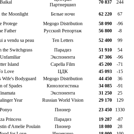
Baikal
70 837
244
Партнершип
 the Moonlight
Белые ночи
62 220
67
e Protege
Megogo Distribution
58 090
-96
e Father
Русский Репортаж
56 800
-8
i a vendu sa peau
Ten Letters
52 400
99
n the Switchgrass
Парадиз
51 910
54
Unfamiliar
Экспонента
47 306
-96
tter Island
Capella Film
45 200
-71
To Love
ЦДК
45 093
-15
s Wife's Bodyguard
Megogo Distribution
44 450
36
n of Spades
Кинологистика
34 085
-91
inamata
Экспонента
31 250
25
linger Year
Russian World Vision
29 170
129
Ponyo
Пионер
23 450
1330
za Princess
Парадиз
19 287
-87
stin d'Amelie Poulain
Пионер
18 080
28
Mood for Love
Иноекино
18 000
100