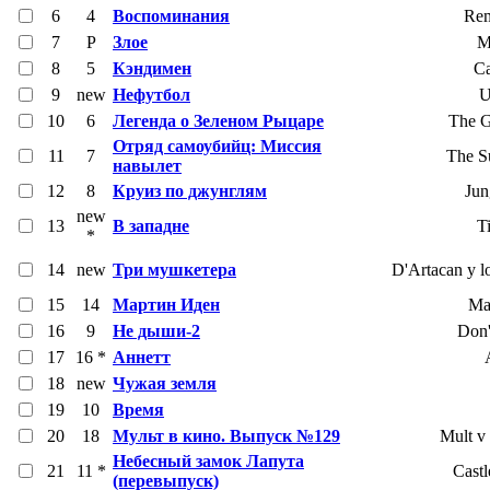
6
4
Воспоминания
Rem
7
P
Злое
M
8
5
Кэндимен
C
9
new
Нефутбол
U
10
6
Легенда о Зеленом Рыцаре
The G
Отряд самоубийц: Миссия
11
7
The S
навылет
12
8
Круиз по джунглям
Jun
new
13
В западне
T
*
14
new
Три мушкетера
D'Artacan y l
15
14
Мартин Иден
Ma
16
9
Не дыши-2
Don'
17
16 *
Аннетт
18
new
Чужая земля
19
10
Время
20
18
Мульт в кино. Выпуск №129
Mult v 
Небесный замок Лапута
21
11 *
Castl
(перевыпуск)