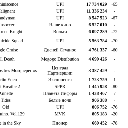
iniscence
UPI
17 734 029
-65
alignant
UPI
11 336 234
-
andyman
UPI
8 547 523
-67
nsoccer
Наше кино
6 527 010
-
reen Knight
Вольга
6 097 289
-72
uicide Squad
UPI
5 563 784
-70
gle Cruise
Дисней Студиос
4 761 337
-60
ill Death
Megogo Distribution
4 690 426
-
Централ
os tres Mosqueperros
3 387 459
-
Партнершип
rtin Eden
Экспонента
1 723 759
1
t Breathe 2
SPPR
1 445 958
-80
Annette
Планета Информ
1 438 467
7
Tides
Белые ночи
906 388
-
Old
UPI
806 752
-76
кino. Vol.129
MVK
805 183
-20
e in the Sky
Пионер
669 452
-78