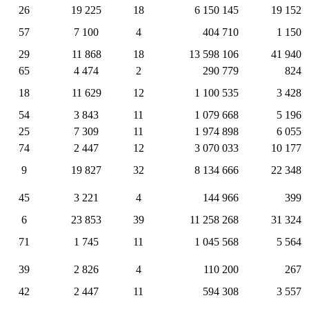
26
19 225
18
6 150 145
19 152
57
7 100
4
404 710
1 150
29
11 868
18
13 598 106
41 940
65
4 474
2
290 779
824
18
11 629
12
1 100 535
3 428
54
3 843
11
1 079 668
5 196
25
7 309
11
1 974 898
6 055
74
2 447
12
3 070 033
10 177
9
19 827
32
8 134 666
22 348
45
3 221
4
144 966
399
6
23 853
39
11 258 268
31 324
71
1 745
11
1 045 568
5 564
39
2 826
4
110 200
267
42
2 447
11
594 308
3 557