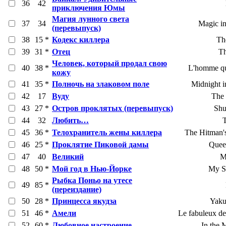
36
42
приключения Юмы
Магия лунного света
37
34
Magic in
(перевыпуск)
38
15 *
Кодекс киллера
Th
39
31 *
Отец
Th
Человек, который продал свою
40
38 *
L'homme qu
кожу
41
35 *
Полночь на злаковом поле
Midnight i
42
17
Вуду
The 
43
27 *
Остров проклятых (перевыпуск)
Shu
44
32
Любить…
45
36 *
Телохранитель жены киллера
The Hitman'
46
25 *
Проклятие Пиковой дамы
Quee
47
40
Великий
M
48
50 *
Мой год в Нью-Йорке
My Sa
Рыбка Поньо на утесе
49
85 *
(переиздание)
50
28 *
Принцесса якудза
Yaku
51
46 *
Амели
Le fabuleux de
52
60 *
Любовное настроение
In the 