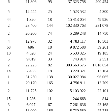
6
11 806
95
37 323 758
200 454
5
12 444
25
1 523 532
4 300
44
1 320
18
15 413 054
49 926
2
28 400
144
102 330 763
281 078
2
26 200
74
5 289 248
14 750
4
12 978
32
4 783 117
16 503
68
696
18
9 872 588
39 261
10
4 520
24
5 533 325
19 185
5
9 019
33
743 914
2 551
2
22 225
82
303 563 575
1 018 654
14
2 435
18
3 220 321
13 164
1
31 250
138
30 027 984
96 065
1
29 170
165
4 756 911
13 709
2
11 725
102
5 103 922
22 101
15
1 286
11
244 668
814
3
6 027
67
7 261 636
23 168
1
18 000
186
8 730 589
25 718