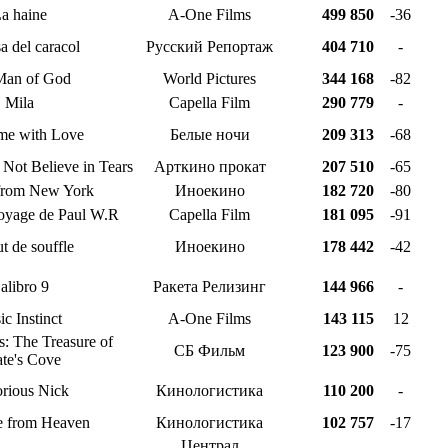
a haine
A-One Films
499 850
-36
a del caracol
Русский Репортаж
404 710
-
an of God
World Pictures
344 168
-82
Mila
Capella Film
290 779
-
me with Love
Белые ночи
209 313
-68
ot Believe in Tears
Арткино прокат
207 510
-65
from New York
Иноекино
182 720
-80
voyage de Paul W.R
Capella Film
181 095
-91
t de souffle
Иноекино
178 442
-42
alibro 9
Ракета Релизинг
144 966
-
ic Instinct
A-One Films
143 115
12
s: The Treasure of
СБ Фильм
123 900
-75
ate's Cove
rious Nick
Кинологистика
110 200
-
e from Heaven
Кинологистика
102 757
-17
Централ