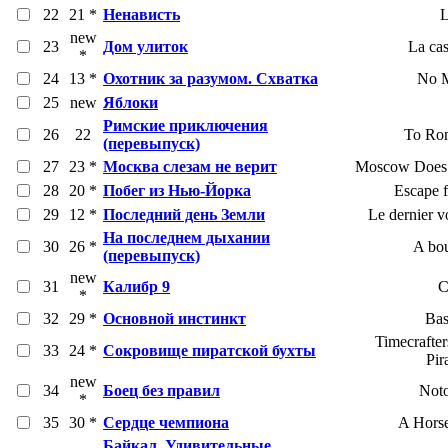
22
21 *
Ненависть
L
new
23
Дом улиток
La cas
*
24
13 *
Охотник за разумом. Схватка
No M
25
new
Яблоки
Римские приключения
26
22
To Ro
(перевыпуск)
27
23 *
Москва слезам не верит
Moscow Does N
28
20 *
Побег из Нью-Йорка
Escape 
29
12 *
Последний день Земли
Le dernier 
На последнем дыхании
30
26 *
A bou
(перевыпуск)
new
31
Калибр 9
C
*
32
29 *
Основной инстинкт
Bas
Timecrafter
33
24 *
Сокровище пиратской бухты
Pir
new
34
Боец без правил
Noto
*
35
30 *
Сердце чемпиона
A Hors
Байкал. Удивительные