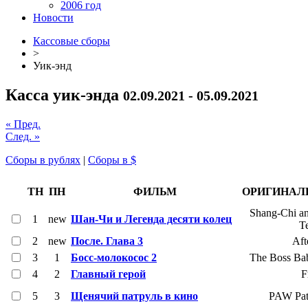
2006 год
Новости
Кассовые сборы
>
Уик-энд
Касса уик-энда
02.09.2021 - 05.09.2021
« Пред.
След. »
Сборы в рублях
|
Сборы в $
ТН
ПН
ФИЛЬМ
ОРИГИНАЛ
Shang-Chi an
1
new
Шан-Чи и Легенда десяти колец
T
2
new
После. Глава 3
Aft
3
1
Босс-молокосос 2
The Boss Bab
4
2
Главный герой
F
5
3
Щенячий патруль в кино
PAW Pat