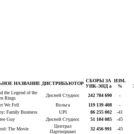
СБОРЫ ЗА
ИЗМ.
ЬНОЕ НАЗВАНИЕ
ДИСТРИБЬЮТОР
УИК-ЭНД
a
%
d the Legend of the
Дисней Студиос
242 784 690
-
en Rings
er We Fell
Вольга
119 139 408
-
y: Family Business
UPI
86 255 002
-41
ree Guy
Дисней Студиос
51 104 085
-45
Централ
rol: The Movie
32 456 991
-45
Партнершип