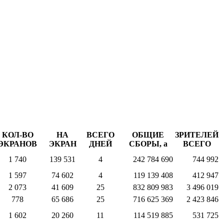
КОЛ-ВО
НА
ВСЕГО
ОБЩИЕ
ЗРИТЕЛЕЙ
ЭКРАНОВ
ЭКРАН
ДНЕЙ
СБОРЫ,
a
ВСЕГО
1 740
139 531
4
242 784 690
744 992
1 597
74 602
4
119 139 408
412 947
2 073
41 609
25
832 809 983
3 496 019
778
65 686
25
716 625 369
2 423 846
1 602
20 260
11
114 519 885
531 725