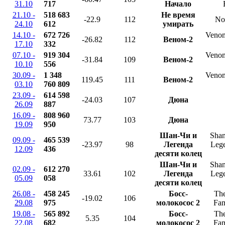
31.10
717
Начало
21.10 -
518 683
Не время
-22.9
112
No
24.10
612
умирать
14.10 -
672 726
Venom
-26.82
112
Веном-2
17.10
332
07.10 -
919 304
Venom
-31.84
109
Веном-2
10.10
556
30.09 -
1 348
Venom
119.45
111
Веном-2
03.10
760 809
23.09 -
614 598
-24.03
107
Дюна
26.09
887
16.09 -
808 960
73.77
103
Дюна
19.09
950
Шан-Чи и
Shan
09.09 -
465 539
-23.97
98
Легенда
Lege
12.09
436
десяти колец
Шан-Чи и
Shan
02.09 -
612 270
33.61
102
Легенда
Lege
05.09
058
десяти колец
26.08 -
458 245
Босс-
The
-19.02
106
29.08
975
молокосос 2
Fam
19.08 -
565 892
Босс-
The
5.35
104
22.08
682
молокосос 2
Fam