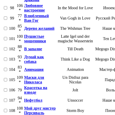
106
Любовное
98
In the Mood for Love
Иноек
*
настроение
77
Влюбленный
99
Van Gogh in Love
Русский Р
*
Ван Гог
85
100
Дерево желаний
The Wishmas Tree
Наше 
*
100
Пушистые
Latte Igel und der
101
Ten Let
*
мошенники
magische Wasserstein
88
102
В западне
Till Death
Megogo Dist
*
93
Думай как
103
Think Like a Dog
Megogo Dist
*
собака
83
104
Анимация
Animation
Мастер-
*
109
Маски для
Un Disfraz para
105
Пара
*
Николаса
Nicolas
Красотка на
106
79
Jolt
Воль
взводе
94
107
Нефутбол
Unsoccer
Наше 
*
108
Мой друг мистер
108
Storm Boy
Пион
*
Персиваль