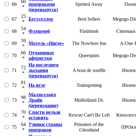
60
66
призраками
Spirited Away
Пион
*
(перевыпуск)
25
67
Бестселлер
Best Sellers
Megogo Dist
*
54
68
Флэшмоб
Flashmob
Cinemaus 
*
59
69
Мотель «Нигде»
The Nowhere Inn
A-One F
*
66
Отчаянные
70
Queenpins
Megogo Dist
*
аферистки
На последнем
72
71
дыхании
A bout de souffle
Иноек
*
(перевыпуск)
81
72
На игле
Trainspotting
Иноек
*
Малхолланд
98
73
Драйв
Mulholland Dr.
Иноек
*
(переиздание)
70
Спасти нельзя
74
Rescue Can't Be Left
Кинолог
*
оставить
64
Узники страны
Prisoners of the
75
ПРОвз
*
призраков
Ghostland