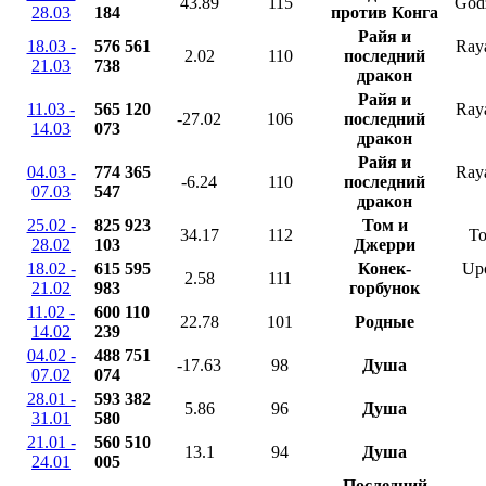
43.89
115
Godz
28.03
184
против Конга
Райя и
18.03 -
576 561
Raya
2.02
110
последний
21.03
738
дракон
Райя и
11.03 -
565 120
Raya
-27.02
106
последний
14.03
073
дракон
Райя и
04.03 -
774 365
Raya
-6.24
110
последний
07.03
547
дракон
25.02 -
825 923
Том и
34.17
112
To
28.02
103
Джерри
18.02 -
615 595
Конек-
Upo
2.58
111
21.02
983
горбунок
11.02 -
600 110
22.78
101
Родные
14.02
239
04.02 -
488 751
-17.63
98
Душа
07.02
074
28.01 -
593 382
5.86
96
Душа
31.01
580
21.01 -
560 510
13.1
94
Душа
24.01
005
Последний