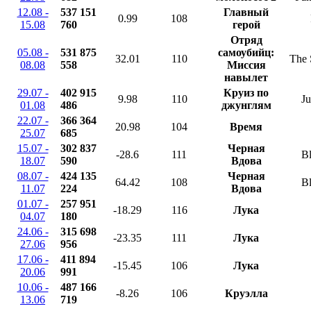
12.08 -
537 151
Главный
0.99
108
15.08
760
герой
Отряд
05.08 -
531 875
самоубийц:
32.01
110
The 
08.08
558
Миссия
навылет
29.07 -
402 915
Круиз по
9.98
110
Ju
01.08
486
джунглям
22.07 -
366 364
20.98
104
Время
25.07
685
15.07 -
302 837
Черная
-28.6
111
B
18.07
590
Вдова
08.07 -
424 135
Черная
64.42
108
B
11.07
224
Вдова
01.07 -
257 951
-18.29
116
Лука
04.07
180
24.06 -
315 698
-23.35
111
Лука
27.06
956
17.06 -
411 894
-15.45
106
Лука
20.06
991
10.06 -
487 166
-8.26
106
Круэлла
13.06
719