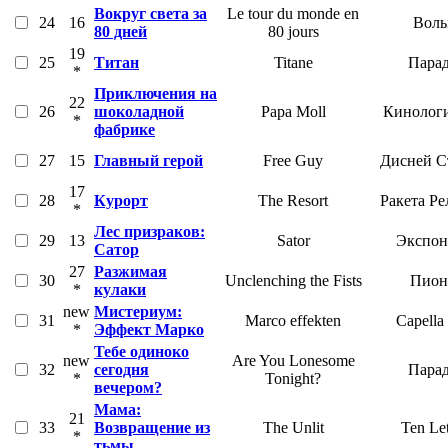
Вокруг света за
Le tour du monde en
24
16
Воль
80 дней
80 jours
19
25
Титан
Titane
Пара
*
Приключения на
22
26
шоколадной
Papa Moll
Кинолог
*
фабрике
27
15
Главный герой
Free Guy
Дисней С
17
28
Курорт
The Resort
Ракета Ре
*
Лес призраков:
29
13
Sator
Экспон
Сатор
27
Разжимая
30
Unclenching the Fists
Пион
*
кулаки
new
Мистериум:
31
Marco effekten
Capella
*
Эффект Марко
Тебе одиноко
new
Are You Lonesome
32
сегодня
Пара
*
Tonight?
вечером?
Мама:
21
33
Возвращение из
The Unlit
Ten Let
*
тьмы