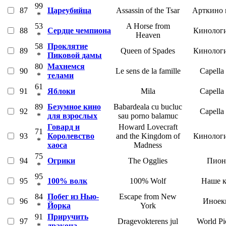
99
87
Цареубийца
Assassin of the Tsar
Арткино 
*
53
A Horse from
88
Сердце чемпиона
Кинолог
*
Heaven
58
Проклятие
89
Queen of Spades
Кинолог
*
Пиковой дамы
80
Махнемся
90
Le sens de la famille
Capella
*
телами
61
91
Яблоки
Mila
Capella
*
89
Безумное кино
Babardeala cu bucluc
92
Capella
*
для взрослых
sau porno balamuc
Говард и
Howard Lovecraft
71
93
Королевство
and the Kingdom of
Кинолог
*
хаоса
Madness
75
94
Огрики
The Ogglies
Пион
*
95
95
100% волк
100% Wolf
Наше 
*
84
Побег из Нью-
Escape from New
96
Иноек
*
Йорка
York
91
Приручить
97
Dragevokterens jul
World Pi
*
дракона