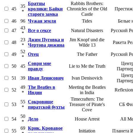
Братцы
Rabbits Brothers:
35
45
кролики: Байки
Chronicles of the Old
Престиж
*
старого замка
Castle
46
96
Чужая земля
Tides
Белые 
43
47
Все о сексе
Natural Disasters
Русский Р
*
23
Джим Пуговка и
Jim Knopf und die
48
Ракета Ре
*
Чертова дюжина
Wilde 13
52
49
Отец
The Father
Русский Р
*
Соври мне
Цент
50
45
Lie to Me the Truth
правду
Партне
Цент
51
39
Иван Денисович
Ivan Denisovich
Партне
49
The Beatles в
Meeting the Beatles
52
Reflexion
*
Индии
in India
Timecrafters: The
55
Сокровище
53
Treasure of Pirate's
СБ Фи
*
пиратской бухты
Cove
50
54
Дело
House Arrest
All Me
*
69
Крик. Кровавое
55
Initiation
Планета 