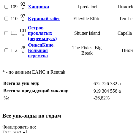
92
109
Хищники
I predatori
Пилот
*
97
110
Куриный забег
Elleville Elfrid
Ten Let
*
Остров
101
111
проклятых
Shutter Island
Capella
*
(перевыпуск)
ФиксиКино.
28
The Fixies. Big
112
Большая
Пион
*
Break
перемена
* - по данным ЕАИС и Rentrak
a
Всего за уик-энд:
672 726 332
a
Всего за предыдущий уик-энд:
919 304 556
%:
-26,82%
Все уик-энды по годам
Фильтровать по:
Год: