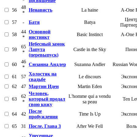
*
посвящение
48
56
Ненависть
La haine
A-One F
*
Цент
57
-
Батя
Batya
Партне
44
Основной
58
Basic Instinct
A-One F
*
инстинкт
Небесный замок
65
59
Лапута
Castle in the Sky
Пион
*
(перевыпуск)
46
60
Сюзанна Андлер
Suzanna Andler
Russian Wor
*
Холостяк на
61
57
Le discours
Экспон
свадьбе
62
47
Мартин Иден
Martin Eden
Экспон
Человек,
62
L'homme qui a vendu
63
который продал
Ten Let
*
sa peau
свою кожу
После
64
42
Time Is Up
Экспон
пробуждения
65
31
После. Глава 3
After We Fell
Воль
Унесенные