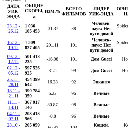
ОБЩИЕ
ДАТА
ВСЕГО
ЛИДЕР
ОРИ
СБОРЫ,
УИК-
ИЗМ.%
ФИЛЬМОВ
УИК-ЭНДА
Н
a
ЭНДА
Человек-
23.12 -
1 036
Spide
-31.37
88
паук: Нет
26.12
185 453
пути домой
Человек-
16.12 -
1 509
Spide
201.11
101
паук: Нет
19.12
827 405
пути домой
09.12 -
501 418
-16.08
101
Дом Gucci
Ho
12.12
235
02.12 -
597 526
31.5
99
Дом Gucci
Ho
05.12
925
25.11 -
454 399
16.28
92
Энканто
28.11
642
18.11 -
390 784
6.22
96
Вечные
21.11
359
11.11 -
367 917
80.87
98
Вечные
14.11
146
04.11 -
203 413
-0.8
96
Вечные
07.11
566
28.10 -
205 059
Кощей.
Ko
-60.47
103