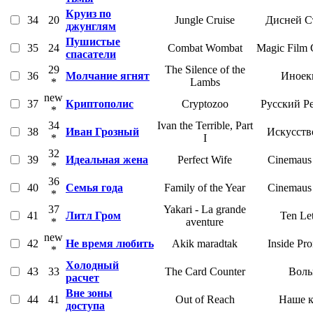
Круиз по
34
20
Jungle Cruise
Дисней С
джунглям
Пушистые
35
24
Combat Wombat
Magic Film
спасатели
29
The Silence of the
36
Молчание ягнят
Иноек
*
Lambs
new
37
Криптополис
Cryptozoo
Русский Р
*
34
Ivan the Terrible, Part
38
Иван Грозный
Искусств
*
I
32
39
Идеальная жена
Perfect Wife
Cinemaus 
*
36
40
Семья года
Family of the Year
Cinemaus 
*
37
Yakari - La grande
41
Литл Гром
Ten Let
*
aventure
new
42
Не время любить
Akik maradtak
Inside Pr
*
Холодный
43
33
The Card Counter
Воль
расчет
Вне зоны
44
41
Out of Reach
Наше 
доступа