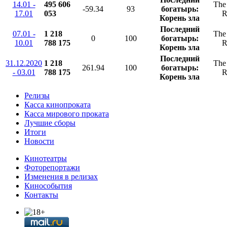
14.01 -
495 606
The 
-59.34
93
богатырь:
17.01
053
R
Корень зла
Последний
07.01 -
1 218
The 
0
100
богатырь:
10.01
788 175
R
Корень зла
Последний
31.12.2020
1 218
The 
261.94
100
богатырь:
- 03.01
788 175
R
Корень зла
Релизы
Касса кинопроката
Касса мирового проката
Лучшие сборы
Итоги
Новости
Кинотеатры
Фоторепортажи
Изменения в релизах
Кинособытия
Контакты