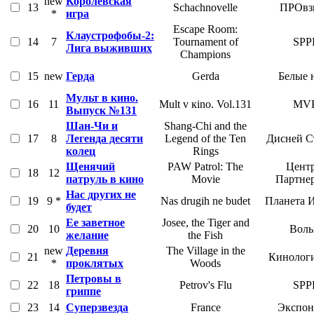
new
Королевская
13
Schachnovelle
ПРОвз
*
игра
Escape Room:
Клаустрофобы-2:
14
7
Tournament of
SPP
Лига выживших
Champions
15
new
Герда
Gerda
Белые 
Мульт в кино.
16
11
Mult v кino. Vol.131
MV
Выпуск №131
Шан-Чи и
Shang-Chi and the
17
8
Легенда десяти
Legend of the Ten
Дисней С
колец
Rings
Щенячий
PAW Patrol: The
Цент
18
12
патруль в кино
Movie
Партне
Нас других не
19
9 *
Nas drugih ne budet
Планета 
будет
Ее заветное
Josee, the Tiger and
20
10
Воль
желание
the Fish
new
Деревня
The Village in the
21
Кинолог
*
проклятых
Woods
Петровы в
22
18
Petrov's Flu
SPP
гриппе
23
14
Суперзвезда
France
Экспон