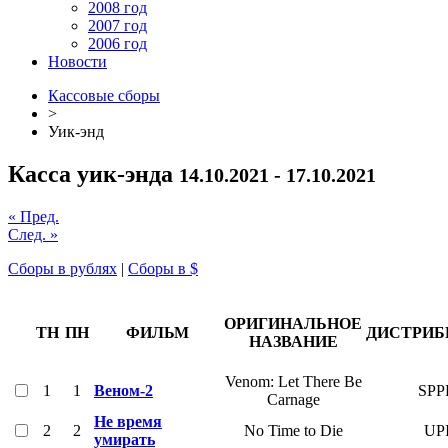
2008 год
2007 год
2006 год
Новости
Кассовые сборы
>
Уик-энд
Касса уик-энда
14.10.2021 - 17.10.2021
« Пред.
След. »
Сборы в рублях
|
Сборы в $
ОРИГИНАЛЬНОЕ
ТН
ПН
ФИЛЬМ
ДИСТРИ
НАЗВАНИЕ
Venom: Let There Be
1
1
Веном-2
SPP
Carnage
Не время
2
2
No Time to Die
UP
умирать