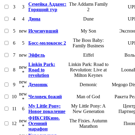
Семейка Аддамс:
The Addams Family
3
3
UP
Горящий тур
2
4
4
Дюна
Dune
UP
5
new
Исчезнувший
My Son
Экспон
The Boss Baby:
6
5
Босс-молокосос 2
UP
Family Business
7
new
Эйфель
Eiffel
Воль
Linkin Park:
Linkin Park: Road to
new
8
Road to
Revolution: Live at
Loona
*
revolution
Milton Keynes
new
9
Демоник
Demonic
Megogo Dist
*
new
10
Человек божий
Man of God
Ракета Ре
*
My Little Pony:
My Little Pony: A
Цент
11
6
Новое поколение
New Generation
Партне
ФИКСИКино.
new
The Fixies. Autumn
12
Осенний
Пион
*
Marathon
марафон