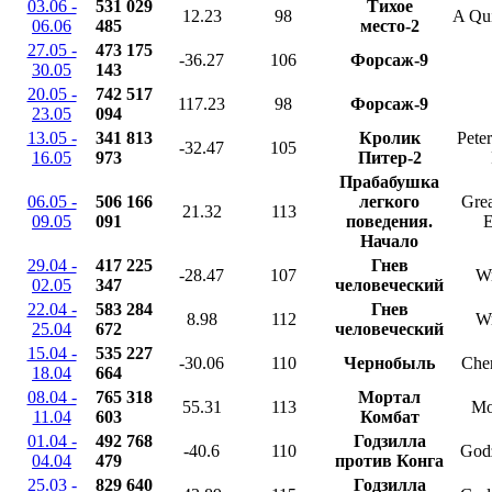
03.06 -
531 029
Тихое
12.23
98
A Qui
06.06
485
место-2
27.05 -
473 175
-36.27
106
Форсаж-9
30.05
143
20.05 -
742 517
117.23
98
Форсаж-9
23.05
094
13.05 -
341 813
Кролик
Peter
-32.47
105
16.05
973
Питер-2
Прабабушка
06.05 -
506 166
легкого
Gre
21.32
113
09.05
091
поведения.
E
Начало
29.04 -
417 225
Гнев
-28.47
107
Wr
02.05
347
человеческий
22.04 -
583 284
Гнев
8.98
112
Wr
25.04
672
человеческий
15.04 -
535 227
-30.06
110
Чернобыль
Che
18.04
664
08.04 -
765 318
Мортал
55.31
113
Mo
11.04
603
Комбат
01.04 -
492 768
Годзилла
-40.6
110
Godz
04.04
479
против Конга
25.03 -
829 640
Годзилла