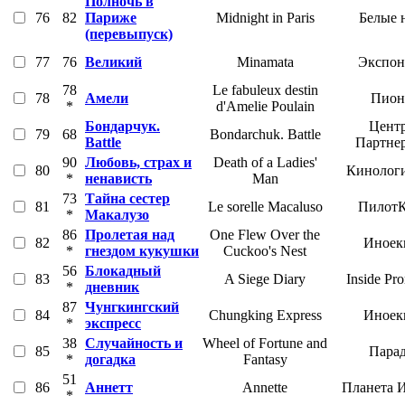
Полночь в
76
82
Париже
Midnight in Paris
Белые 
(перевыпуск)
77
76
Великий
Minamata
Экспон
78
Le fabuleux destin
78
Амели
Пион
*
d'Amelie Poulain
Бондарчук.
Цент
79
68
Bondarchuk. Battle
Battle
Партне
90
Любовь, страх и
Death of a Ladies'
80
Кинолог
*
ненависть
Man
73
Тайна сестер
81
Le sorelle Macaluso
Пилот
*
Макалузо
86
Пролетая над
One Flew Over the
82
Иноек
*
гнездом кукушки
Cuckoo's Nest
56
Блокадный
83
A Siege Diary
Inside Pr
*
дневник
87
Чунгкингский
84
Chungking Express
Иноек
*
экспресс
38
Случайность и
Wheel of Fortune and
85
Пара
*
догадка
Fantasy
51
86
Аннетт
Annette
Планета 
*