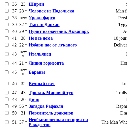
36
23
Ширли
37
28 *
Человек из Подольска
Man f
38
new
Уроки фарси
Pers
39
32 *
Тыгын Дархан
Tygy
40
29 *
Пункт назначения. Аквапарк
A
41
38
Не все дома
10 jou
42
22 *
Избави нас от лукавого
Deliver
new
43
Итальянец
*
44
21 *
Линия горизонта
Hor
new
45
Бараны
*
46
35
Вечный свет
Lu
47
43
Тролли. Мировой тур
Troll
48
26
Дичь
49
55 *
Загадка Рафаэля
Rapha
50
31
Повелитель драконов
Dra
Необыкновенная история на
51
37 *
The Man Who 
Рождество