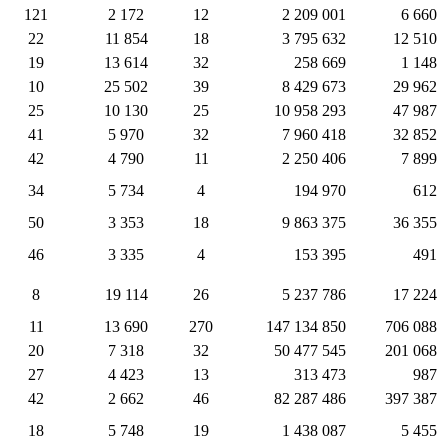
121
2 172
12
2 209 001
6 660
22
11 854
18
3 795 632
12 510
19
13 614
32
258 669
1 148
10
25 502
39
8 429 673
29 962
25
10 130
25
10 958 293
47 987
41
5 970
32
7 960 418
32 852
42
4 790
11
2 250 406
7 899
34
5 734
4
194 970
612
50
3 353
18
9 863 375
36 355
46
3 335
4
153 395
491
8
19 114
26
5 237 786
17 224
11
13 690
270
147 134 850
706 088
20
7 318
32
50 477 545
201 068
27
4 423
13
313 473
987
42
2 662
46
82 287 486
397 387
18
5 748
19
1 438 087
5 455