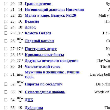
20
13
Грань времени
Sy
21
14
Изгоняющий дьявола: Инсомния
22
25
Мульт в кино. Выпуск №120
Mult v 
23
16
Ведьмы
Th
24
18
Довод
25
11 *
Комета Галлея
Hall
new
26
Ледяной капкан
Ce
*
27
17 *
Преступить черту
No
28
15 *
Криминальные боссы
A
29
27 *
Дедушка нелегкого поведения
The War
30
24
Человеческий голос
The H
Мужчина и женщина: Лучшие
31
new
Les plus bel
годы
new
32
Пираты по соседству
De pirate
*
33
20
Сумасшедшая любовь
Words on
new
34
ДНК
*
35
19
Дублерша
The