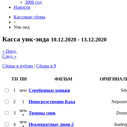
2006 год
Новости
Кассовые сборы
>
Уик-энд
Касса уик-энда
10.12.2020 - 13.12.2020
« Пред.
След. »
Сборы в рублях
|
Сборы в $
ТН
ПН
ФИЛЬМ
ОРИГИНАЛ
1
new
Серебряные коньки
Sil
2
1
Непосредственно Каха
Neposre
new
3
Творцы снов
Drom
*
new
4
Неадекватные люди-2
Inadeq
*