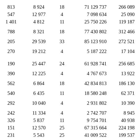
813
8 924
18
71 129 737
266 089
547
12 977
4
7 098 634
25 090
1 401
4 812
11
25 750 226
119 187
788
8 321
18
77 430 802
312 466
205
29 539
33
85 123 910
272 521
270
19 212
4
5 187 222
17 104
190
25 447
24
61 928 741
256 685
390
12 225
4
4 767 673
13 922
562
6 864
18
42 834 813
186 130
540
6 435
11
18 580 248
62 371
292
10 040
4
2 931 802
10 390
242
11 334
4
2 742 707
8 945
326
5 837
11
9 754 701
40 938
151
12 570
25
67 315 664
224 198
231
5 543
25
41 009 522
199 537