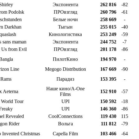
Shirley
Экспонента
262 816
-82
rom Podolsk
ПРОвзгляд
260 796
-61
ischstunden
Белые ночи
258 669
-
n Darkhan
Тыгын
255 015
-40
quaslash
Кинологистика
253 249
-59
rs sans maman
Экспонента
244 752
-7
 Us from Evil
ПРОвзгляд
201 178
-86
Bangla
ПилотКино
194 970
-
izon Line
Megogo Distribution
167 669
-90
Rams
Парадиз
153 395
-
Наше кино/A-One
x Aeterna
152 910
-57
Films
s World Tour
UPI
150 592
-18
Freaky
UPI
146 360
-86
el Revealed
CoolConnections
119 430
115
gon Rider
Вольга
111 812
-79
Invented Christmas
Capella Film
103 466
-64