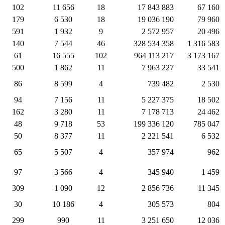
102
11 656
18
17 843 883
67 160
179
6 530
18
19 036 190
79 960
591
1 932
9
2 572 957
20 496
140
7 544
46
328 534 358
1 316 583
61
16 555
102
964 113 217
3 173 167
500
1 862
11
7 963 227
33 541
86
8 599
4
739 482
2 530
94
7 156
11
5 227 375
18 502
162
3 280
11
7 178 713
24 462
48
9 718
53
199 336 120
785 047
50
8 377
11
2 221 541
6 532
65
5 507
4
357 974
962
97
3 566
4
345 940
1 459
309
1 090
12
2 856 736
11 345
30
10 186
4
305 573
804
299
990
11
3 251 650
12 036