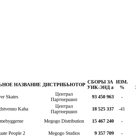
СБОРЫ ЗА
ИЗМ.
ЬНОЕ НАЗВАНИЕ
ДИСТРИБЬЮТОР
УИК-ЭНД
a
%
Централ
ver Skates
93 450 963
-
Партнершип
Централ
dstvenno Kaha
18 525 337
-41
Партнершип
mebyggerne
Megogo Distribution
15 467 240
-
uate People 2
Megogo Studios
9 357 709
-