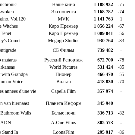
nchronic
Наше кино
1 188 932
-75
Awoken
Экспонента
1 168 782
-74
кino. Vol.120
MVK
1 141 763
1
e Witches
Каро Премьер
1 056 224
-67
Tenet
Каро Премьер
1 009 841
-56
ey's Comet
Megogo Studios
930 764
-83
ntigrade
СБ Фильм
739 482
-
 mataras
Русский Репортаж
672 700
-78
rkansas
World Pictures
531 424
-85
 with Grandpa
Пионер
466 470
-55
uman Voice
Вольга
418 830
-70
les annees d'une vie
Capella Film
357 974
-
n van hiernaast
Планета Информ
345 940
-
 Bathroom Walls
Белые ночи
336 713
-82
ADN
A-One Films
305 573
-
 Stand In
LoonaFilm
295 917
-86