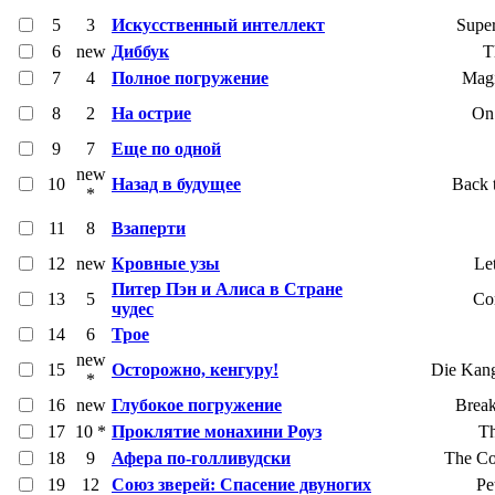
5
3
Искусственный интеллект
Super
6
new
Диббук
T
7
4
Полное погружение
Magi
8
2
На острие
On
9
7
Еще по одной
new
10
Назад в будущее
Back t
*
11
8
Взаперти
12
new
Кровные узы
Le
Питер Пэн и Алиса в Стране
13
5
Co
чудес
14
6
Трое
new
15
Осторожно, кенгуру!
Die Kan
*
16
new
Глубокое погружение
Break
17
10 *
Проклятие монахини Роуз
T
18
9
Афера по-голливудски
The Co
19
12
Союз зверей: Спасение двуногих
Pe