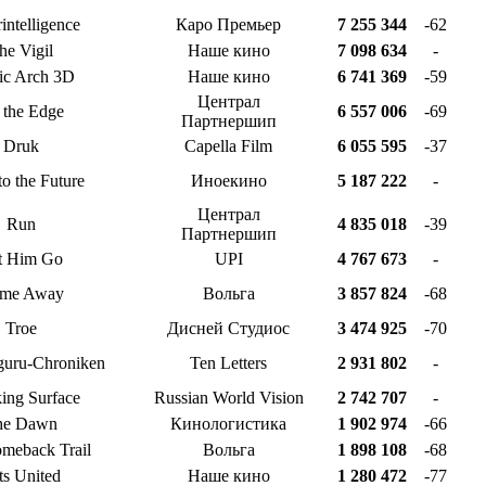
intelligence
Каро Премьер
7 255 344
-62
he Vigil
Наше кино
7 098 634
-
c Arch 3D
Наше кино
6 741 369
-59
Централ
 the Edge
6 557 006
-69
Партнершип
Druk
Capella Film
6 055 595
-37
o the Future
Иноекино
5 187 222
-
Централ
Run
4 835 018
-39
Партнершип
t Him Go
UPI
4 767 673
-
me Away
Вольга
3 857 824
-68
Troe
Дисней Студиос
3 474 925
-70
guru-Chroniken
Ten Letters
2 931 802
-
ing Surface
Russian World Vision
2 742 707
-
he Dawn
Кинологистика
1 902 974
-66
meback Trail
Вольга
1 898 108
-68
ts United
Наше кино
1 280 472
-77