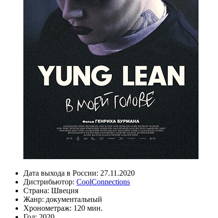
Дата выхода в России:
27.11.2020
Дистрибьютор:
CoolConnections
Страна:
Швеция
Жанр:
документальный
Хронометраж:
120 мин.
Год:
2020