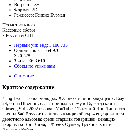
Возраст:
18+
Формат:
2D
Режиссер:
Генрих Бурман
Посмотреть всех
Кассовые сборы
в России и СНГ:
Первый уик-энд:
1 180 735
Общий сбор:
1 554 970
$ 20 528
Зрителей:
3 610
Сборы по уик-эндам
Описание
Краткое содержание:
Yung Lean – голос молодых XXI века и лицо клауд-рэпа. Ему
24, он из Швеции, слава пришла к нему в 16, когда клип
Ginseng Strip 2002 взорвал YouTube. 17-летний Янг Лин и его
группа Sad Boys отправились в мировой тур – ещё до записи
дебютного альбома; среди старших товарищей, ценящих
творчество Янг Лина, – Фрэнк Оушен, Трэвис Скотт и
Джастин Бибер.