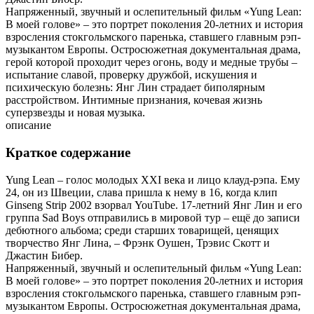
Напряженный, звучный и ослепительный фильм «Yung Lean:
В моей голове» – это портрет поколения 20-летних и история
взросления стокгольмского паренька, ставшего главным рэп-
музыкантом Европы. Остросюжетная документальная драма,
герой которой проходит через огонь, воду и медные трубы –
испытание славой, проверку дружбой, искушения и
психическую болезнь: Янг Лин страдает биполярным
расстройством. Интимные признания, кочевая жизнь
суперзвезды и новая музыка.
описание
Краткое содержание
Yung Lean – голос молодых XXI века и лицо клауд-рэпа. Ему
24, он из Швеции, слава пришла к нему в 16, когда клип
Ginseng Strip 2002 взорвал YouTube. 17-летний Янг Лин и его
группа Sad Boys отправились в мировой тур – ещё до записи
дебютного альбома; среди старших товарищей, ценящих
творчество Янг Лина, – Фрэнк Оушен, Трэвис Скотт и
Джастин Бибер.
Напряженный, звучный и ослепительный фильм «Yung Lean:
В моей голове» – это портрет поколения 20-летних и история
взросления стокгольмского паренька, ставшего главным рэп-
музыкантом Европы. Остросюжетная документальная драма,