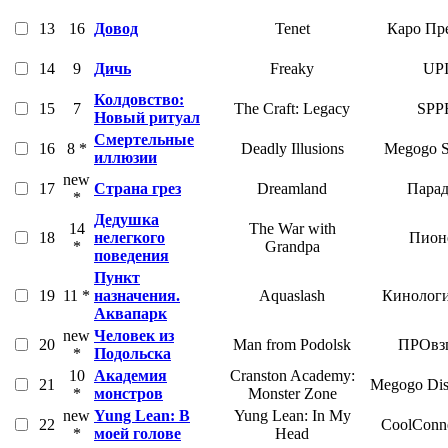
13
16
Довод
Tenet
Каро Пр
14
9
Дичь
Freaky
UP
Колдовство:
15
7
The Craft: Legacy
SPP
Новый ритуал
Смертельные
16
8 *
Deadly Illusions
Megogo S
иллюзии
new
17
Страна грез
Dreamland
Парад
*
Дедушка
14
The War with
18
нелегкого
Пион
*
Grandpa
поведения
Пункт
19
11 *
назначения.
Aquaslash
Кинологи
Аквапарк
new
Человек из
20
Man from Podolsk
ПРОвз
*
Подольска
10
Академия
Cranston Academy:
21
Megogo Dist
*
монстров
Monster Zone
new
Yung Lean: В
Yung Lean: In My
22
CoolConne
*
моей голове
Head