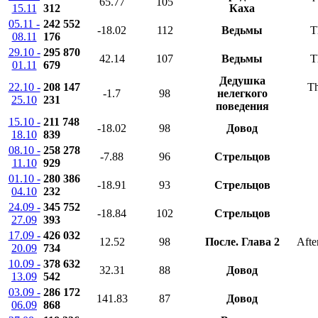
65.77
105
15.11
312
Каха
05.11 -
242 552
-18.02
112
Ведьмы
T
08.11
176
29.10 -
295 870
42.14
107
Ведьмы
T
01.11
679
Дедушка
22.10 -
208 147
Th
-1.7
98
нелегкого
25.10
231
поведения
15.10 -
211 748
-18.02
98
Довод
18.10
839
08.10 -
258 278
-7.88
96
Стрельцов
11.10
929
01.10 -
280 386
-18.91
93
Стрельцов
04.10
232
24.09 -
345 752
-18.84
102
Стрельцов
27.09
393
17.09 -
426 032
12.52
98
После. Глава 2
Afte
20.09
734
10.09 -
378 632
32.31
88
Довод
13.09
542
03.09 -
286 172
141.83
87
Довод
06.09
868