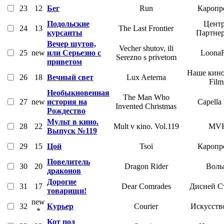
23
12
Бег
Run
Каропр
Подольские
Центр
24
13
The Last Frontier
курсанты
Партне
Вечер шутов,
Vecher shutov, ili
25
new
или Серьезно с
LoonaF
Serezno s privetom
приветом
Наше кино
26
18
Вечный свет
Lux Aeterna
Film
Необыкновенная
The Man Who
27
new
история на
Capella
Invented Christmas
Рождество
Мульт в кино.
28
22
Mult v кino. Vol.119
MV
Выпуск №119
29
15
Цой
Tsoi
Каропр
Повелитель
30
20
Dragon Rider
Воль
драконов
Дорогие
31
17
Dear Comrades
Дисней С
товарищи!
new
32
Курьер
Courier
Искусств
*
Кот под