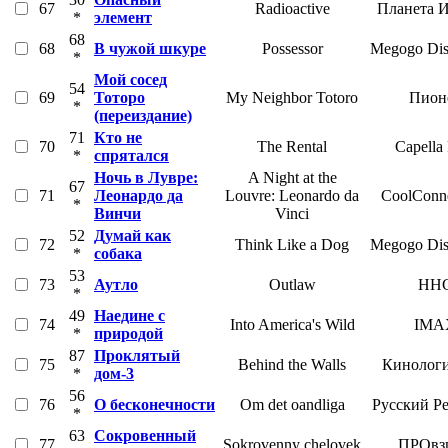
67
Radioactive
Планета 
*
элемент
68
68
В чужой шкуре
Possessor
Megogo Dist
*
Мой сосед
54
69
Тоторо
My Neighbor Totoro
Пион
*
(переиздание)
71
Кто не
70
The Rental
Capella
*
спрятался
Ночь в Лувре:
A Night at the
67
71
Леонардо да
Louvre: Leonardo da
CoolConne
*
Винчи
Vinci
52
Думай как
72
Think Like a Dog
Megogo Dist
*
собака
53
73
Аутло
Outlaw
HH
*
49
Наедине с
74
Into America's Wild
IMA
*
природой
87
Проклятый
75
Behind the Walls
Кинологи
*
дом-3
56
76
О бесконечности
Om det oandliga
Русский Р
*
63
Сокровенный
77
Sokrovenny chelovek
ПРОвз