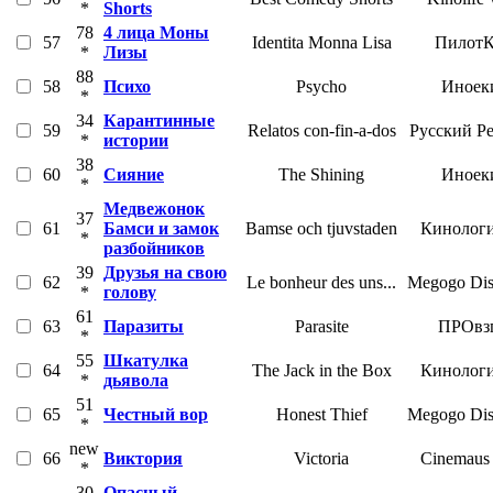
*
Shorts
78
4 лица Моны
57
Identita Monna Lisa
Пилот
*
Лизы
88
58
Психо
Psycho
Иноек
*
34
Карантинные
59
Relatos con-fin-a-dos
Русский Р
*
истории
38
60
Сияние
The Shining
Иноек
*
Медвежонок
37
61
Бамси и замок
Bamse och tjuvstaden
Кинологи
*
разбойников
39
Друзья на свою
62
Le bonheur des uns...
Megogo Dist
*
голову
61
63
Паразиты
Parasite
ПРОвз
*
55
Шкатулка
64
The Jack in the Box
Кинологи
*
дьявола
51
65
Честный вор
Honest Thief
Megogo Dist
*
new
66
Виктория
Victoria
Cinemaus 
*
30
Опасный