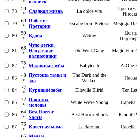
*
человек
50
Престиж 
78
Сладкая жизнь
La dolce vita
*
Иноек
69
Побег из
79
Escape from Pretoria
Megogo Dist
*
Претории
59
Центр
80
Вдова
Widow
*
Партне
Чудо-детки.
66
81
Непутевые
Die Wolf-Gang
Magic Film
*
волшебники
75
82
Молочные зубы
Babyteeth
A-One F
*
48
Пустошь тьмы и
The Dark and the
83
Парад
*
зла
Wicked
77
84
Куриный забег
Elleville Elfrid
Ten Let
*
72
Пока мы
85
While We're Young
Capella
*
молоды
64
Best Horror
86
Best Horror Shorts
Kinolife
*
Shorts
76
87
Крестная мама
La daronne
Capella
*
65
Мадам