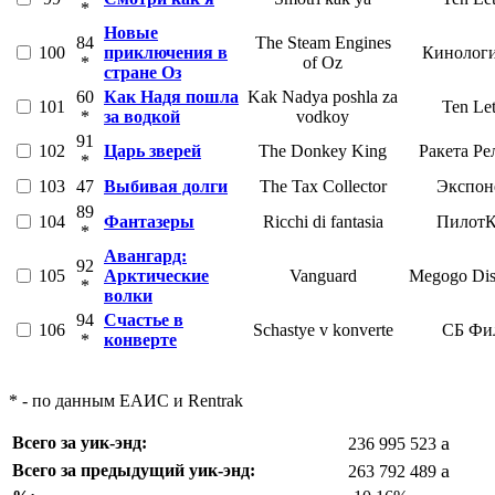
*
Новые
84
The Steam Engines
100
приключения в
Кинологи
*
of Oz
стране Оз
60
Как Надя пошла
Kak Nadya poshla za
101
Ten Let
*
за водкой
vodkoy
91
102
Царь зверей
The Donkey King
Ракета Ре
*
103
47
Выбивая долги
The Tax Collector
Экспон
89
104
Фантазеры
Ricchi di fantasia
Пилот
*
Авангард:
92
105
Арктические
Vanguard
Megogo Dist
*
волки
94
Счастье в
106
Schastye v konverte
СБ Фи
*
конверте
* - по данным ЕАИС и Rentrak
a
Всего за уик-энд:
236 995 523
a
Всего за предыдущий уик-энд:
263 792 489