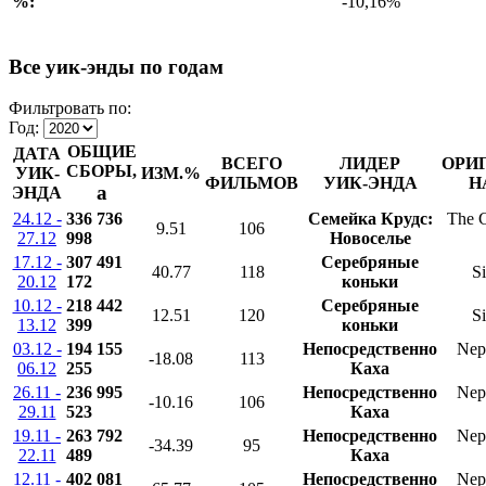
%:
-10,16%
Все уик-энды по годам
Фильтровать по:
Год:
ОБЩИЕ
ДАТА
ВСЕГО
ЛИДЕР
ОРИ
СБОРЫ,
УИК-
ИЗМ.%
ФИЛЬМОВ
УИК-ЭНДА
Н
a
ЭНДА
24.12 -
336 736
Семейка Крудс:
The 
9.51
106
27.12
998
Новоселье
17.12 -
307 491
Серебряные
40.77
118
Si
20.12
172
коньки
10.12 -
218 442
Серебряные
12.51
120
Si
13.12
399
коньки
03.12 -
194 155
Непосредственно
Nep
-18.08
113
06.12
255
Каха
26.11 -
236 995
Непосредственно
Nep
-10.16
106
29.11
523
Каха
19.11 -
263 792
Непосредственно
Nep
-34.39
95
22.11
489
Каха
12.11 -
402 081
Непосредственно
Nep