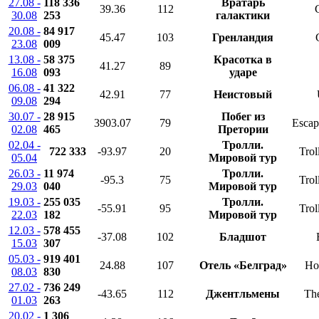
27.08 -
118 336
Вратарь
39.36
112
30.08
253
галактики
20.08 -
84 917
45.47
103
Гренландия
23.08
009
13.08 -
58 375
Красотка в
41.27
89
16.08
093
ударе
06.08 -
41 322
42.91
77
Неистовый
09.08
294
30.07 -
28 915
Побег из
3903.07
79
Escap
02.08
465
Претории
02.04 -
Тролли.
722 333
-93.97
20
Trol
05.04
Мировой тур
26.03 -
11 974
Тролли.
-95.3
75
Trol
29.03
040
Мировой тур
19.03 -
255 035
Тролли.
-55.91
95
Trol
22.03
182
Мировой тур
12.03 -
578 455
-37.08
102
Бладшот
15.03
307
05.03 -
919 401
24.88
107
Отель «Белград»
Ho
08.03
830
27.02 -
736 249
-43.65
112
Джентльмены
Th
01.03
263
20.02 -
1 306