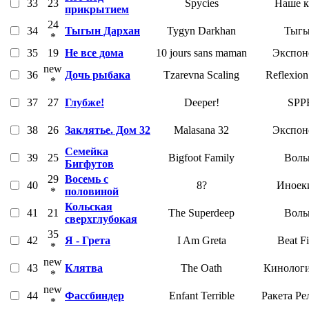
33
23
Spycies
Наше 
прикрытием
24
34
Тыгын Дархан
Tygyn Darkhan
Тыг
*
35
19
Не все дома
10 jours sans maman
Экспон
new
36
Дочь рыбака
Tzarevna Scaling
Reflexion
*
37
27
Глубже!
Deeper!
SPP
38
26
Заклятье. Дом 32
Malasana 32
Экспон
Семейка
39
25
Bigfoot Family
Воль
Бигфутов
29
Восемь с
40
8?
Иноек
*
половиной
Кольская
41
21
The Superdeep
Воль
сверхглубокая
35
42
Я - Грета
I Am Greta
Beat F
*
new
43
Клятва
The Oath
Кинологи
*
new
44
Фассбиндер
Enfant Terrible
Ракета Ре
*