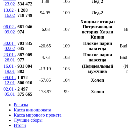
1.38
106
Лед-2
23.02
534 472
13.02 -
1 288
94.95
109
Лед-2
16.02
718 749
Хищные птицы:
06.02 -
661 046
Потрясающая
-6.08
107
Bi
09.02
974
история Харли
Квинн
30.01 -
703 835
Плохие парни
-20.65
109
Bad 
02.02
045
навсегда
23.01 -
887 009
Плохие парни
-4.73
103
Bad 
26.01
977
навсегда
16.01 -
931 004
(Не)идеальный
(N
-13.19
103
19.01
882
мужчина
09.01 -
1 072
-57.05
104
Холоп
12.01
500 910
02.01 -
2 497
178.97
99
Холоп
05.01
375 665
Релизы
Касса кинопроката
Касса мирового проката
Лучшие сборы
Итоги