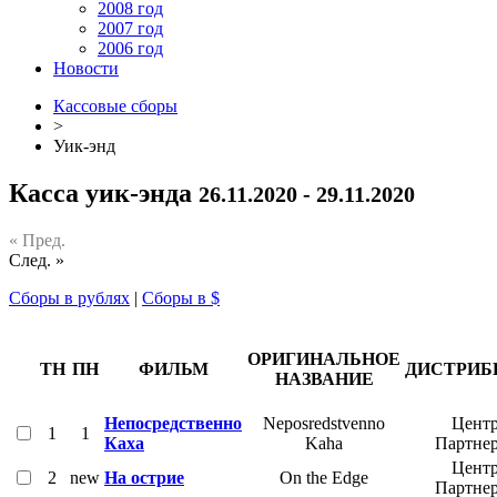
2008 год
2007 год
2006 год
Новости
Кассовые сборы
>
Уик-энд
Касса уик-энда
26.11.2020 - 29.11.2020
« Пред.
След. »
Сборы в рублях
|
Сборы в $
ОРИГИНАЛЬНОЕ
ТН
ПН
ФИЛЬМ
ДИСТРИБ
НАЗВАНИЕ
Непосредственно
Neposredstvenno
Центр
1
1
Каха
Kaha
Партне
Центр
2
new
На острие
On the Edge
Партне