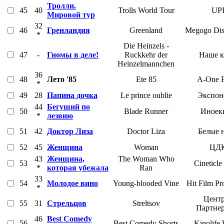
Тролли.
45
40
Trolls World Tour
UP
Мировой тур
32
46
Гренландия
Greenland
Megogo Dist
*
Die Heinzels -
47
-
Гномы в деле!
Ruckkehr der
Наше 
Heinzelmannchen
36
48
Лето '85
Ete 85
A-One F
*
49
28
Папина дочка
Le prince oublie
Экспон
44
Бегущий по
50
Blade Runner
Иноек
*
лезвию
51
42
Доктор Лиза
Doctor Liza
Белые 
52
45
Женщина
Woman
ЦД
43
Женщина,
The Woman Who
53
Cineticle
*
которая убежала
Ran
33
54
Молодое вино
Young-blooded Vine
Hit Film Pr
*
Центр
55
31
Стрельцов
Streltsov
Партне
46
Best Comedy
56
Best Comedy Shorts
Kinolife