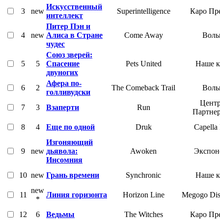
Искусственный
3
new
Superintelligence
Каро Пр
интеллект
Питер Пэн и
4
new
Алиса в Стране
Come Away
Воль
чудес
Союз зверей:
5
5
Спасение
Pets United
Наше 
двуногих
Афера по-
6
2
The Comeback Trail
Воль
голливудски
Центр
7
3
Взаперти
Run
Партне
8
4
Еще по одной
Druk
Capella
Изгоняющий
9
new
дьявола:
Awoken
Экспон
Инсомния
10
new
Грань времени
Synchronic
Наше 
new
11
Линия горизонта
Horizon Line
Megogo Dist
*
12
6
Ведьмы
The Witches
Каро Пр