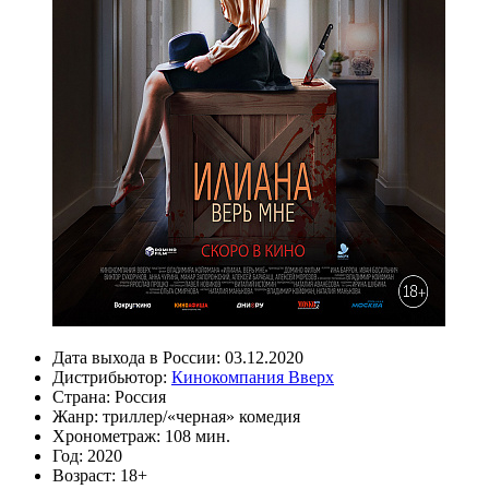
Дата выхода в России:
03.12.2020
Дистрибьютор:
Кинокомпания Вверх
Страна:
Россия
Жанр:
триллер/«черная» комедия
Хронометраж:
108 мин.
Год:
2020
Возраст:
18+