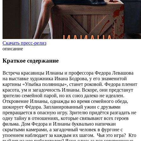
Скачать пресс-релиз
описание
Краткое содержание
Встреча красавицы Илианы и профессора Федора Левашова
на выставке художника Ивана Бодрова, у его знаменитой
картины «Улыбка поляницы», станет роковой. Федора пленит
красота, ум и загадочность Илианы. Вскоре, они предстанут
зрителю семейной парой, но их союз далеко не идеален.
Откровение Илианы, однажды во время семейного обеда,
шокирует Фёдора. Запланированный ужин с друзьями
превращается в опасную игру. Зрителю придётся разгадать не
одну тайну в отношениях, которые связывают всех героев
фильма. Дом Федора и Илианы буквально напичкан
скрытыми камерами, а загадочный человек в фургоне с
упоением наблюдает за каждым их шагом. Чья это игра? Кто
выйдет из нее победителем? Ясно одно: за все совершенные