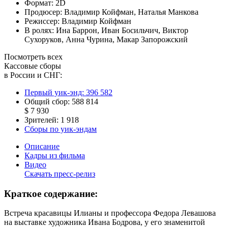
Формат:
2D
Продюсер:
Владимир Койфман
,
Наталья Манкова
Режиссер:
Владимир Койфман
В ролях:
Ина Баррон
,
Иван Босильчич
,
Виктор
Сухоруков
,
Анна Чурина
,
Макар Запорожский
Посмотреть всех
Кассовые сборы
в России и СНГ:
Первый уик-энд:
396 582
Общий сбор:
588 814
$ 7 930
Зрителей:
1 918
Сборы по уик-эндам
Описание
Кадры из фильма
Видео
Скачать пресс-релиз
Краткое содержание:
Встреча красавицы Илианы и профессора Федора Левашова
на выставке художника Ивана Бодрова, у его знаменитой