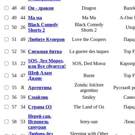
48
40
Он - дракон
Dragon
Bazel
49
44
Ма ма
Ma Ma
A-One 
Black Comedy
Black Comedy
50
26
Utop
Shorts 2
Shorts 2
51
49
Любите Куперов
Love the Coopers
Пара
52
56
Снежная битва
La guerre des tuques
Top F
SOS, Дед Мороз,
53
22
SOS, Ded Moroz
Каропр
или Все сбудется!
Шеф Адам
54
47
Burnt
Top F
Джонс
Zonda: folclore
55
R
Аргентина
Русский р
argentino
56
59
Смайлик
Smiley
Само
57
34
Страна ОЗ
The Land of Oz
Пара
Иерей-сан.
58
53
Исповедь
Ierey-san
Люкс
самурая
Любовь без
Sleeping with Other