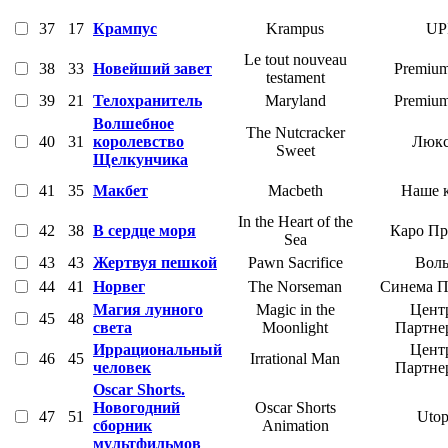
37
17
Крампус
Krampus
UP
Le tout nouveau
38
33
Новейший завет
Premium
testament
39
21
Телохранитель
Maryland
Premium
Волшебное
The Nutcracker
40
31
королевство
Люкс
Sweet
Щелкунчика
41
35
Макбет
Macbeth
Наше 
In the Heart of the
42
38
В сердце моря
Каро Пр
Sea
43
43
Жертвуя пешкой
Pawn Sacrifice
Воль
44
41
Норвег
The Norseman
Синема П
Магия лунного
Magic in the
Цент
45
48
света
Moonlight
Партне
Иррациональный
Цент
46
45
Irrational Man
человек
Партне
Oscar Shorts.
Новогодний
Oscar Shorts
47
51
Utop
сборник
Animation
мультфильмов