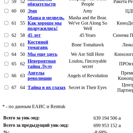
59
52
Ракета Р
обязательств
People
60
60
Эми
Amy
ЦД
Маша и медведь.
Masha and the Bear.
61
55
Как хорошо мы
We've Got Along So
КиноДе
подружились!
Well
62
58
45 лет
45 Years
Синема П
Костяной
63
61
Bone Tomahawk
Люкс
томагавк
64
50
Мы еще здесь
We Are Still Here
Кинолог
Невероятная
Loulou, l'incroyable
65
62
ПРОвз
тайна Лулу
secret
Ангелы
Премь
66
63
Angels of Revolution
революции
Кинопр
Цент
67
64
Тайна в их глазах
Secret in Their Eyes
Партне
* - по данным ЕАИС и Rentrak
a
Всего за уик-энд:
639 194 506
a
Всего за предыдущий уик-энд:
699 953 152
%:
-8,68%