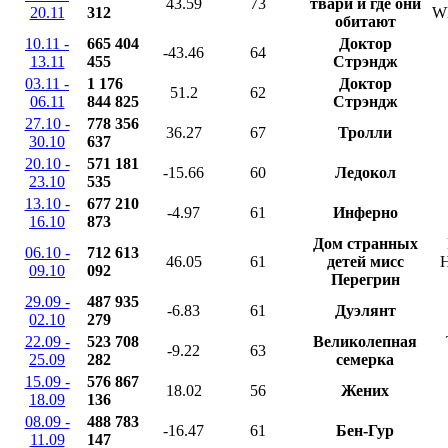
43.59
73
твари и где они
20.11
312
Wh
обитают
10.11 -
665 404
Доктор
-43.46
64
13.11
455
Стрэндж
03.11 -
1 176
Доктор
51.2
62
06.11
844 825
Стрэндж
27.10 -
778 356
36.27
67
Тролли
30.10
637
20.10 -
571 181
-15.66
60
Ледокол
23.10
535
13.10 -
677 210
-4.97
61
Инферно
16.10
873
Дом странных
06.10 -
712 613
46.05
61
детей мисс
H
09.10
092
Перегрин
29.09 -
487 935
-6.83
61
Дуэлянт
02.10
279
22.09 -
523 708
Великолепная
-9.22
63
25.09
282
семерка
15.09 -
576 867
18.02
56
Жених
18.09
136
08.09 -
488 783
-16.47
61
Бен-Гур
11.09
147