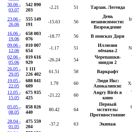
30.06 -
542 890
-2.21
51
Тарзан. Легенда
03.07
203
День
23.06 -
555 149
I
-15.63
56
независимости:
26.06
191
Возрождение
16.06 -
658 003
-18.77
56
В поисках Дори
19.06
076
09.06 -
810 007
Иллюзия
-1.17
51
N
12.06
654
обмана-2
02.06 -
819 616
Черепашки-
-26.24
54
05.06
929
ниндзя 2
26.05 -
1 111
61.51
58
Варкрафт
29.05
226 402
19.05 -
688 041
Люди Икс:
1.79
60
X
22.05
609
Апокалипсис
12.05 -
675 935
Angry Birds в
-21.22
60
15.05
425
кино
Первый
05.05 -
858 026
80.42
64
мститель:
08.05
440
Противостояние
28.04 -
475 559
-37.2
63
Экипаж
01.05
204