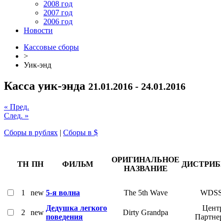
2008 год
2007 год
2006 год
Новости
Кассовые сборы
>
Уик-энд
Касса уик-энда
21.01.2016 - 24.01.2016
« Пред.
След. »
Сборы в рублях
|
Сборы в $
ОРИГИНАЛЬНОЕ
ТН
ПН
ФИЛЬМ
ДИСТРИ
НАЗВАНИЕ
1
new
5-я волна
The 5th Wave
WDS
Дедушка легкого
Цент
2
new
Dirty Grandpa
поведения
Партне