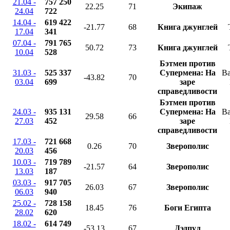
21.04 -
757 250
22.25
71
Экипаж
24.04
722
14.04 -
619 422
-21.77
68
Книга джунглей
17.04
341
07.04 -
791 765
50.72
73
Книга джунглей
10.04
528
Бэтмен против
31.03 -
525 337
Супермена: На
Ba
-43.82
70
03.04
699
заре
справедливости
Бэтмен против
24.03 -
935 131
Супермена: На
Ba
29.58
66
27.03
452
заре
справедливости
17.03 -
721 668
0.26
70
Зверополис
20.03
456
10.03 -
719 789
-21.57
64
Зверополис
13.03
187
03.03 -
917 705
26.03
67
Зверополис
06.03
940
25.02 -
728 158
18.45
76
Боги Египта
28.02
620
18.02 -
614 749
-53.13
67
Дэдпул