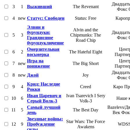
Двадцат
3
1
Выживший
The Revenant
Фокс 
4
new
Статус: Свободен
Status: Free
Каропр
Элвин и
Alvin and the
бурундуки:
Двадцат
5
3
Chipmunks: The
Грандиозное
Фокс 
Road Chip
бурундуключение
Омерзительная
Цент
6
2
The Hateful Eight
восьмерка
Партне
Игра на
Цент
7
new
The Big Short
понижение
Партне
Двадцат
8
new
Джой
Joy
Фокс 
Крид: Наследие
9
4
Creed
Каро Пр
Рокки
Иван Царевич и
Ivan Tsarevich I Sery
10
6
Наше 
Серый Волк-3
Volk-3
Самый лучший
Bazelevs/Д
11
5
The Best Day
день
Век Фок
Звездные войны:
Star Wars: The Force
12
9
Пробуждение
WDS
Awakens
силы