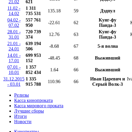
21.02
621
11.02 -
1 311
135.18
59
Дэдпул
14.02
735 531
04.02 -
557 761
Кунг-фу
-22.61
62
07.02
950
Панда-3
28.01 -
720 739
Кунг-фу
12.76
63
31.01
374
Панда-3
21.01 -
639 194
-8.68
67
5-я волна
24.01
506
14.01 -
699 953
-48.45
68
Выживший
17.01
152
07.01 -
1 357
1.64
66
Выживший
10.01
852 434
31.12.2015
1 335
Иван Царевич и
Iv
110.96
66
- 03.01
915 788
Серый Волк-3
Релизы
Касса кинопроката
Касса мирового проката
Лучшие сборы
Итоги
Новости
Кинотеатры