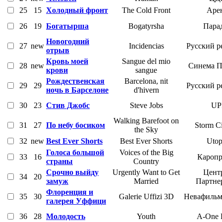
25
15
Холодный фронт
The Cold Front
Аре
26
19
Богатырша
Bogatyrsha
Пара
Новогодний
27
new
Incidencias
Русский р
отрыв
Кровь моей
Sangue del mio
28
new
Синема П
крови
sangue
Рождественская
Barcelona, nit
29
29
Русский р
ночь в Барселоне
d'hivern
30
23
Стив Джобс
Steve Jobs
UP
Walking Barefoot on
31
27
По небу босиком
Storm C
the Sky
32
new
Best Ever Shorts
Best Ever Shorts
Utop
Голоса большой
Voices of the Big
33
16
Каропр
страны
Country
Срочно выйду
Urgently Want to Get
Цент
34
20
замуж
Married
Партне
Флоренция и
35
30
Galerie Uffizi 3D
Невафильм
галерея Уффици
36
28
Молодость
Youth
A-One 