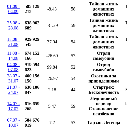
Тайная жизнь
01.09 -
585 129
T
-8.43
58
домашних
04.09
215
животных
Тайная жизнь
25.08 -
638 962
T
-31.29
59
домашних
28.08
689
животных
Тайная жизнь
18.08 -
929 929
T
37.94
54
домашних
21.08
545
животных
11.08 -
674 152
Отряд
-26.69
53
14.08
166
самоубийц
04.08 -
919 594
Отряд
99.84
52
07.08
623
самоубийц
28.07 -
460 156
Охотники за
-26.97
54
31.07
150
привидениями
21.07 -
630 106
Стартрек:
2.18
44
24.07
847
Бесконечность
Ледниковый
14.07 -
616 659
период:
I
5.47
59
17.07
268
Столкновение
неизбежно
07.07 -
584 676
7.7
53
Тарзан. Легенда
10.07
019