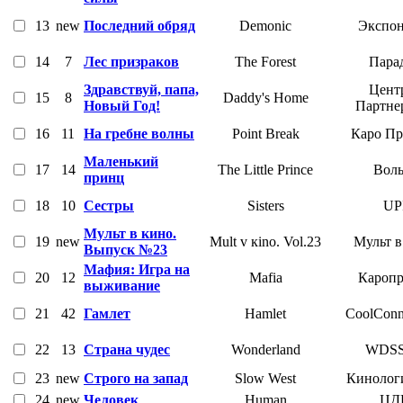
13
new
Последний обряд
Demonic
Экспон
14
7
Лес призраков
The Forest
Пара
Здравствуй, папа,
Цент
15
8
Daddy's Home
Новый Год!
Партне
16
11
На гребне волны
Point Break
Каро Пр
Маленький
17
14
The Little Prince
Воль
принц
18
10
Сестры
Sisters
UP
Мульт в кино.
19
new
Mult v кino. Vol.23
Мульт в
Выпуск №23
Мафия: Игра на
20
12
Mafia
Каропр
выживание
21
42
Гамлет
Hamlet
CoolConn
22
13
Страна чудес
Wonderland
WDS
23
new
Строго на запад
Slow West
Кинолог
24
new
Человек
Human
ЦД