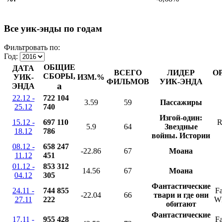
Все уик-энды по годам
Фильтровать по:
Год:
ОБЩИЕ
ДАТА
ВСЕГО
ЛИДЕР
О
СБОРЫ,
УИК-
ИЗМ.%
ФИЛЬМОВ
УИК-ЭНДА
a
ЭНДА
22.12 -
722 104
3.59
59
Пассажиры
25.12
740
Изгой-один:
15.12 -
697 110
R
5.9
64
Звездные
18.12
786
войны. Истории
08.12 -
658 247
-22.86
67
Моана
11.12
451
01.12 -
853 312
14.56
67
Моана
04.12
305
Фантастические
24.11 -
744 855
Fa
-22.04
66
твари и где они
27.11
222
Wh
обитают
Фантастические
17.11 -
955 428
Fa