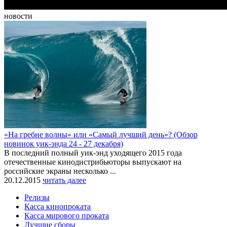
новости
«На гребне волны» или «Самый лучший день»? (Обзор
новинок уик-энда 24 - 27 декабря)
В последний полный уик-энд уходящего 2015 года
отечественные кинодистрибьюторы выпускают на
российские экраны несколько ...
20.12.2015
читать далее
Релизы
Касса кинопроката
Касса мирового проката
Лучшие сборы