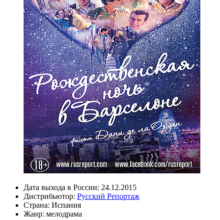
Дата выхода в России:
24.12.2015
Дистрибьютор:
Русский Репортаж
Страна:
Испания
Жанр:
мелодрама