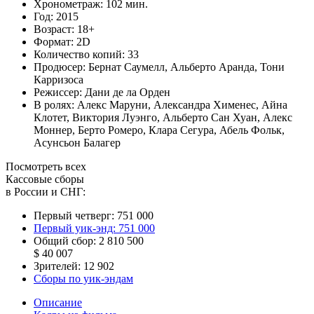
Хронометраж:
102 мин.
Год:
2015
Возраст:
18+
Формат:
2D
Количество копий:
33
Продюсер:
Бернат Саумелл
,
Альберто Аранда
,
Тони
Карризоса
Режиссер:
Дани де ла Орден
В ролях:
Алекс Маруни
,
Александра Хименес
,
Айна
Клотет
,
Виктория Луэнго
,
Альберто Сан Хуан
,
Алекс
Моннер
,
Берто Ромеро
,
Клара Сегура
,
Абель Фольк
,
Асунсьон Балагер
Посмотреть всех
Кассовые сборы
в России и СНГ:
Первый четверг:
751 000
Первый уик-энд:
751 000
Общий сбор:
2 810 500
$ 40 007
Зрителей:
12 902
Сборы по уик-эндам
Описание