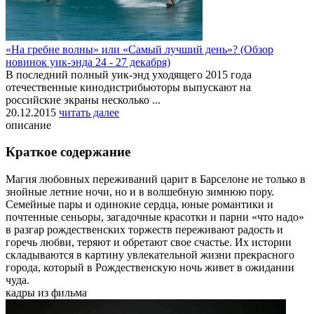
«На гребне волны» или «Самый лучший день»? (Обзор
новинок уик-энда 24 - 27 декабря)
В последний полный уик-энд уходящего 2015 года
отечественные кинодистрибьюторы выпускают на
российские экраны несколько ...
20.12.2015
читать далее
описание
Краткое содержание
Магия любовных переживаний царит в Барселоне не только в
знойные летние ночи, но и в волшебную зимнюю пору.
Семейные пары и одинокие сердца, юные романтики и
почтенные сеньоры, загадочные красотки и парни «что надо»
в разгар рождественских торжеств переживают радость и
горечь любви, теряют и обретают свое счастье. Их истории
складываются в картину увлекательной жизни прекрасного
города, который в Рождественскую ночь живет в ожидании
чуда.
кадры из фильма