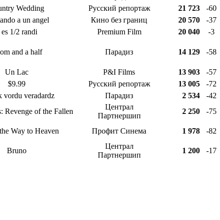
ntry Wedding
Русский репортаж
21 723
-60
ando a un angel
Кино без границ
20 570
-37
 es 1/2 randi
Premium Film
20 040
-3
om and a half
Парадиз
14 129
-58
Un Lac
P&I Films
13 903
-57
$9.99
Русский репортаж
13 005
-72
 vordu veradardz
Парадиз
2 534
-42
Централ
: Revenge of the Fallen
2 250
-75
Партнершип
 the Way to Heaven
Профит Синема
1 978
-82
Централ
Bruno
1 200
-17
Партнершип