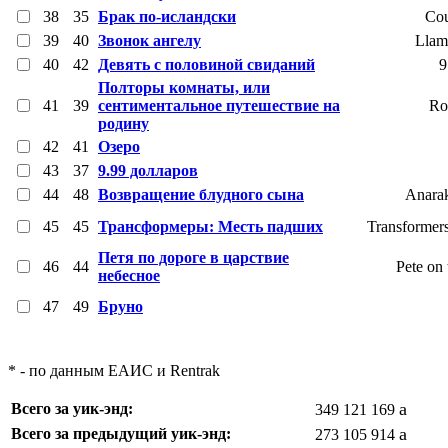
38
35
Брак по-исландски
Cou
39
40
Звонок ангелу
Llam
40
42
Девять с половиной свиданий
9
Полторы комнаты, или
41
39
сентиментальное путешествие на
Ro
родину
42
41
Озеро
43
37
9.99 долларов
44
48
Возвращение блудного сына
Anarak
45
45
Трансформеры: Месть падших
Transformers
Петя по дороге в царствие
46
44
Pete on
небесное
47
49
Бруно
* - по данным ЕАИС и Rentrak
a
Всего за уик-энд:
349 121 169
a
Всего за предыдущий уик-энд:
273 105 914