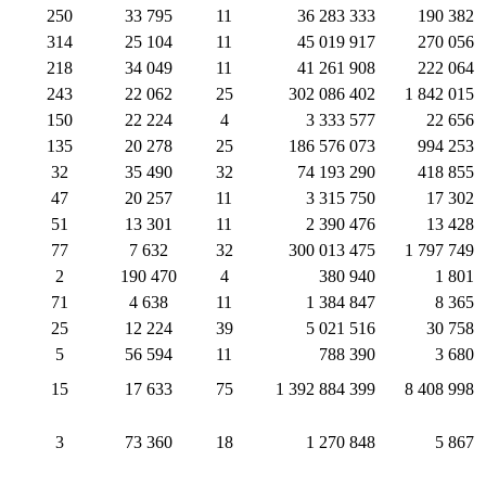
250
33 795
11
36 283 333
190 382
314
25 104
11
45 019 917
270 056
218
34 049
11
41 261 908
222 064
243
22 062
25
302 086 402
1 842 015
150
22 224
4
3 333 577
22 656
135
20 278
25
186 576 073
994 253
32
35 490
32
74 193 290
418 855
47
20 257
11
3 315 750
17 302
51
13 301
11
2 390 476
13 428
77
7 632
32
300 013 475
1 797 749
2
190 470
4
380 940
1 801
71
4 638
11
1 384 847
8 365
25
12 224
39
5 021 516
30 758
5
56 594
11
788 390
3 680
15
17 633
75
1 392 884 399
8 408 998
3
73 360
18
1 270 848
5 867