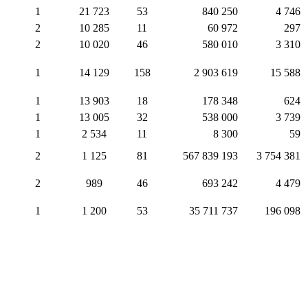
1
21 723
53
840 250
4 746
2
10 285
11
60 972
297
2
10 020
46
580 010
3 310
1
14 129
158
2 903 619
15 588
1
13 903
18
178 348
624
1
13 005
32
538 000
3 739
1
2 534
11
8 300
59
2
1 125
81
567 839 193
3 754 381
2
989
46
693 242
4 479
1
1 200
53
35 711 737
196 098