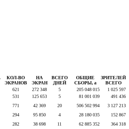
.
КОЛ-ВО
НА
ВСЕГО
ОБЩИЕ
ЗРИТЕЛЕЙ
ЭКРАНОВ
ЭКРАН
ДНЕЙ
СБОРЫ,
a
ВСЕГО
621
272 348
5
205 048 015
1 025 597
531
125 653
5
81 001 039
491 436
771
42 369
20
506 502 994
3 127 213
294
95 850
4
28 180 035
152 867
282
38 698
11
62 885 352
364 318