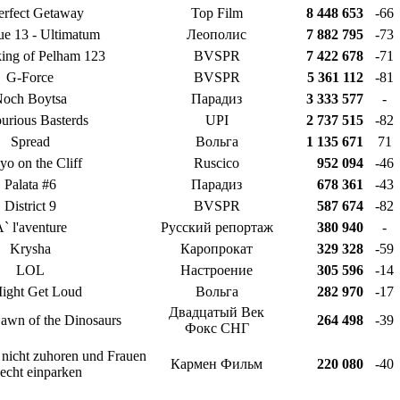
erfect Getaway
Top Film
8 448 653
-66
ue 13 - Ultimatum
Леополис
7 882 795
-73
ing of Pelham 123
BVSPR
7 422 678
-71
G-Force
BVSPR
5 361 112
-81
och Boytsa
Парадиз
3 333 577
-
ourious Basterds
UPI
2 737 515
-82
Spread
Вольга
1 135 671
71
yo on the Cliff
Ruscico
952 094
-46
Palata #6
Парадиз
678 361
-43
District 9
BVSPR
587 674
-82
` l'aventure
Русский репортаж
380 940
-
Krysha
Каропрокат
329 328
-59
LOL
Настроение
305 596
-14
Might Get Loud
Вольга
282 970
-17
Двадцатый Век
awn of the Dinosaurs
264 498
-39
Фокс СНГ
icht zuhoren und Frauen
Кармен Фильм
220 080
-40
lecht einparken