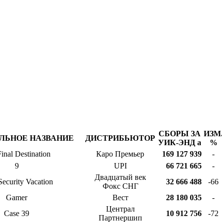
СБОРЫ ЗА
ИЗМ
ЛЬНОЕ НАЗВАНИЕ
ДИСТРИБЬЮТОР
УИК-ЭНД
a
%
inal Destination
Каро Премьер
169 127 939
-
9
UPI
66 721 665
-
Двадцатый век
Security Vacation
32 666 488
-66
Фокс СНГ
Gamer
Вест
28 180 035
-
Централ
Case 39
10 912 756
-72
Партнершип