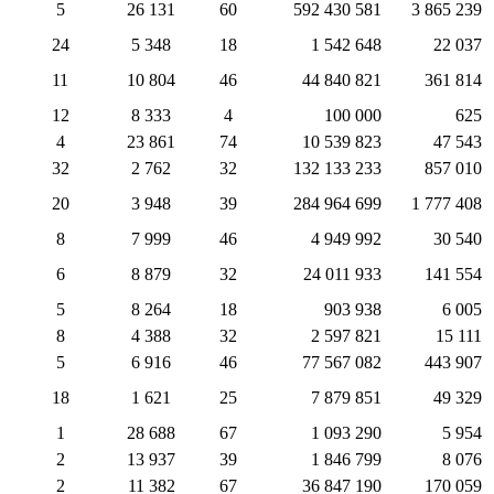
5
26 131
60
592 430 581
3 865 239
24
5 348
18
1 542 648
22 037
11
10 804
46
44 840 821
361 814
12
8 333
4
100 000
625
4
23 861
74
10 539 823
47 543
32
2 762
32
132 133 233
857 010
20
3 948
39
284 964 699
1 777 408
8
7 999
46
4 949 992
30 540
6
8 879
32
24 011 933
141 554
5
8 264
18
903 938
6 005
8
4 388
32
2 597 821
15 111
5
6 916
46
77 567 082
443 907
18
1 621
25
7 879 851
49 329
1
28 688
67
1 093 290
5 954
2
13 937
39
1 846 799
8 076
2
11 382
67
36 847 190
170 059