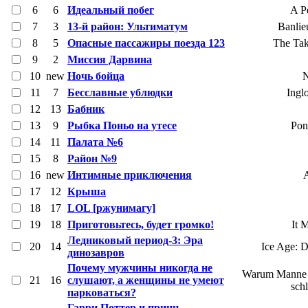
6
6
Идеальный побег
A P
7
3
13-й район: Ультиматум
Banlie
8
5
Опасные пассажиры поезда 123
The Tak
9
2
Миссия Дарвина
10
new
Ночь бойца
N
11
7
Бесславные ублюдки
Ingl
12
13
Бабник
13
9
Рыбка Поньо на утесе
Pon
14
11
Палата №6
15
8
Район №9
16
new
Интимные приключения
A
17
12
Крыша
18
17
LOL [ржунимагу]
19
18
Приготовьтесь, будет громко!
It 
Ледниковый период-3: Эра
20
14
Ice Age: D
динозавров
Почему мужчины никогда не
Warum Manne n
21
16
слушают, а женщины не умеют
sch
парковаться?
Гарри Поттер и принц-