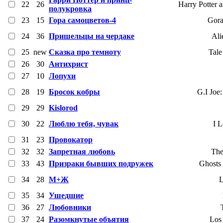
22
26
Harry Potter 
полукровка
23
15
Гора самоцветов-4
Gora
24
36
Пришельцы на чердаке
Ali
25
new
Сказка про темноту
Tale
26
30
Антихрист
27
10
Лопухи
28
19
Бросок кобры
G.I Joe
29
29
Kislorod
30
22
Люблю тебя, чувак
I 
31
23
Провокатор
32
32
Запретная любовь
The
33
43
Призраки бывших подружек
Ghosts 
34
28
М+Ж
L
35
34
Ушедшие
36
27
Любовники
37
24
Разомкнутые объятия
Los