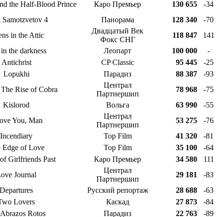
and the Half-Blood Prince
Каро Премьер
130 655
-34
 Samotzvetov 4
Панорама
128 340
-70
Двадцатый Век
ens in the Attic
118 847
141
Фокс СНГ
 in the darkness
Леопарт
100 000
-
Antichrist
CP Classic
95 445
-25
Lopukhi
Парадиз
88 387
-93
Централ
: The Rise of Cobra
78 968
-75
Партнершип
Kislorod
Вольга
63 990
-55
Централ
Love You, Man
53 275
-76
Партнершип
Incendiary
Top Film
41 320
-81
 Edge of Love
Top Film
35 100
-64
of Girlfriends Past
Каро Премьер
34 580
111
Централ
ove Journal
29 181
-83
Партнершип
Departures
Русский репортаж
28 688
-63
Two Lovers
Каскад
27 873
-84
 Abrazos Rotos
Парадиз
22 763
-89