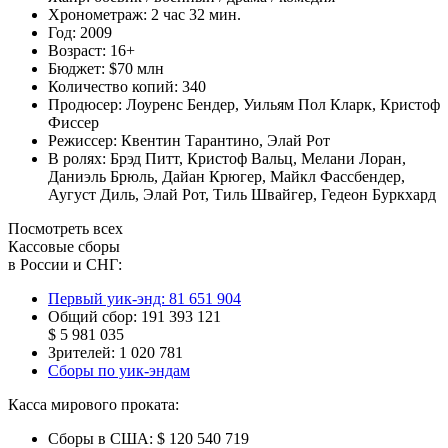
Хронометраж:
2 час 32 мин.
Год:
2009
Возраст:
16+
Бюджет:
$70 млн
Количество копий:
340
Продюсер:
Лоуренс Бендер
,
Уильям Пол Кларк
,
Кристоф
Фиссер
Режиссер:
Квентин Тарантино
,
Элай Рот
В ролях:
Брэд Питт
,
Кристоф Вальц
,
Мелани Лоран
,
Даниэль Брюль
,
Дайан Крюгер
,
Майкл Фассбендер
,
Аугуст Диль
,
Элай Рот
,
Тиль Швайгер
,
Гедеон Буркхард
Посмотреть всех
Кассовые сборы
в России и СНГ:
Первый уик-энд:
81 651 904
Общий сбор:
191 393 121
$ 5 981 035
Зрителей:
1 020 781
Сборы по уик-эндам
Касса мирового проката:
Сборы в США:
$ 120 540 719