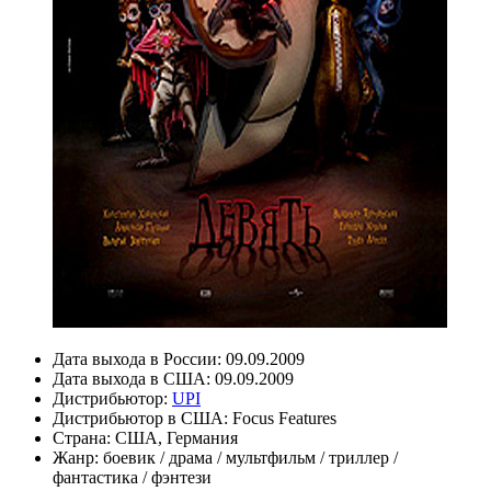
Дата выхода в России:
09.09.2009
Дата выхода в США:
09.09.2009
Дистрибьютор:
UPI
Дистрибьютор в США:
Focus Features
Страна:
США, Германия
Жанр:
боевик
/
драма
/
мультфильм
/
триллер
/
фантастика
/
фэнтези