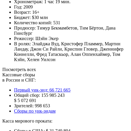
Хронометраж:
1 час 19 мин.
Год:
2009
Возраст:
16+
Бюджет:
$30 млн
Количество копий:
531
Продюсер:
Тимур Бекмамбетов
,
Тим Бёртон
,
Дана
Гинсбург
Режиссер:
Шэйн Экер
В ролях:
Элайджа Вуд
,
Кристофер Пламмер
,
Мартин
Ландау
,
Джон Си Райли
,
Криспин Гловер
,
Дженнифер
Коннелли
,
Фред Татаскьор
,
Алан Оппенхаймер
,
Том
Кэйн
,
Хелен Уилсон
Посмотреть всех
Кассовые сборы
в России и СНГ:
Первый уик-энд:
66 721 665
Общий сбор:
155 985 243
$ 5 072 691
Зрителей:
998 653
Сборы по уик-эндам
Касса мирового проката:
Сборы в США:
$ 31 749 894