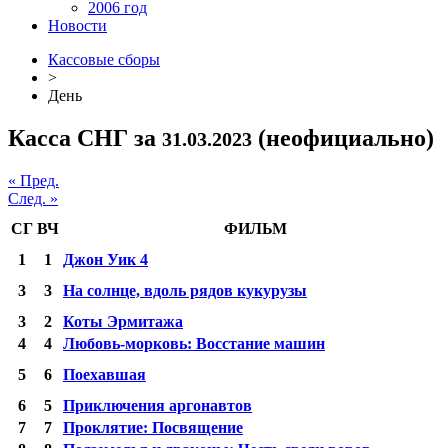
2006 год
Новости
Кассовые сборы
>
День
Касса СНГ за
(неофициально)
31.03.2023
« Пред.
След. »
СГ
ВЧ
ФИЛЬМ
1
1
Джон Уик 4
3
3
На солнце, вдоль рядов кукурузы
3
2
Коты Эрмитажа
4
4
Любовь-морковь: Восстание машин
5
6
Поехавшая
6
5
Приключения аргонавтов
7
7
Проклятие: Посвящение