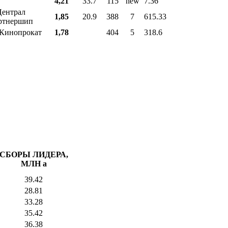
4,21
33.7
115
new
7.36
ентрал
1,85
20.9
388
7
615.33
ртнершип
Кинопрокат
1,78
404
5
318.6
СБОРЫ ЛИДЕРА,
МЛН
a
39.42
28.81
33.28
35.42
36.38