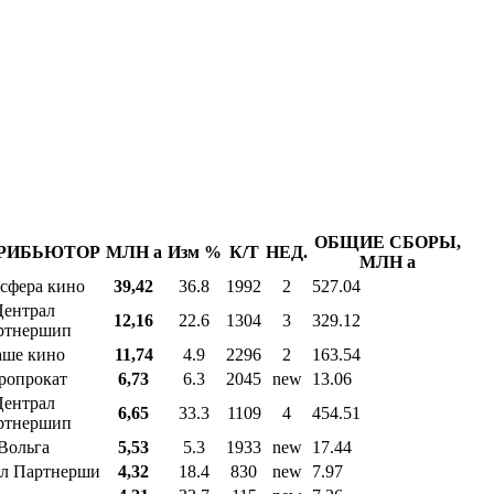
ОБЩИЕ СБОРЫ,
РИБЬЮТОР
МЛН
a
Изм %
К/Т
НЕД.
МЛН
a
сфера кино
39,42
36.8
1992
2
527.04
ентрал
12,16
22.6
1304
3
329.12
ртнершип
ше кино
11,74
4.9
2296
2
163.54
ропрокат
6,73
6.3
2045
new
13.06
ентрал
6,65
33.3
1109
4
454.51
ртнершип
Вольга
5,53
5.3
1933
new
17.44
л Партнерши
4,32
18.4
830
new
7.97