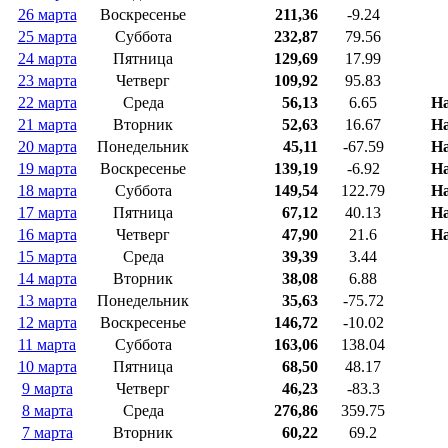
26 марта
Воскресенье
211,36
-9.24
25 марта
Суббота
232,87
79.56
24 марта
Пятница
129,69
17.99
23 марта
Четверг
109,92
95.83
22 марта
Среда
56,13
6.65
На
21 марта
Вторник
52,63
16.67
На
20 марта
Понедельник
45,11
-67.59
На
19 марта
Воскресенье
139,19
-6.92
На
18 марта
Суббота
149,54
122.79
На
17 марта
Пятница
67,12
40.13
На
16 марта
Четверг
47,90
21.6
На
15 марта
Среда
39,39
3.44
14 марта
Вторник
38,08
6.88
13 марта
Понедельник
35,63
-75.72
12 марта
Воскресенье
146,72
-10.02
11 марта
Суббота
163,06
138.04
10 марта
Пятница
68,50
48.17
9 марта
Четверг
46,23
-83.3
8 марта
Среда
276,86
359.75
7 марта
Вторник
60,22
69.2