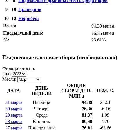
8
8
Подземелья и драконы: Честь среди воров
9
10
Праведник
10
12
Нюрнберг
a
Всего:
94,39 млн
a
Предыдущий день:
76,36 млн
%:
23.61%
Ежедневные кассовые сборы (неофициально)
Фильтровать по:
Год:
Месяц:
ОБЩИЕ
ДЕНЬ
ДАТА
СБОРЫ ДНЯ,
ИЗМ. %
НЕДЕЛИ
МЛН
a
31 марта
Пятница
94,39
23.61
30 марта
Четверг
76,36
-6.16
29 марта
Среда
81,37
1.09
28 марта
Вторник
80,49
4.79
27 марта
Понедельник
76,81
-63.66