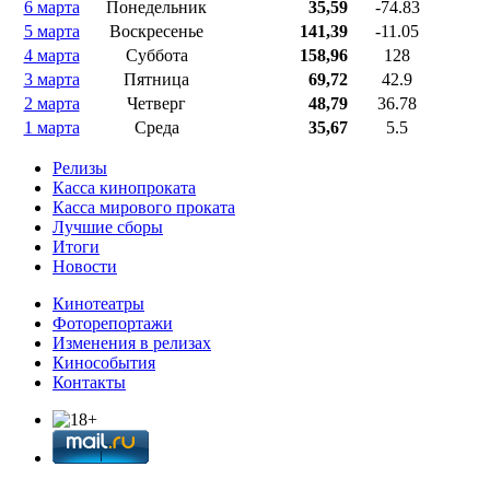
6 марта
Понедельник
35,59
-74.83
5 марта
Воскресенье
141,39
-11.05
4 марта
Суббота
158,96
128
3 марта
Пятница
69,72
42.9
2 марта
Четверг
48,79
36.78
1 марта
Среда
35,67
5.5
Релизы
Касса кинопроката
Касса мирового проката
Лучшие сборы
Итоги
Новости
Кинотеатры
Фоторепортажи
Изменения в релизах
Кинособытия
Контакты