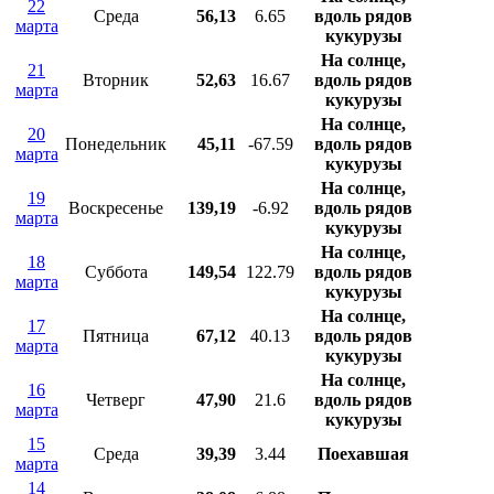
22
Среда
56,13
6.65
вдоль рядов
марта
кукурузы
На солнце,
21
Вторник
52,63
16.67
вдоль рядов
марта
кукурузы
На солнце,
20
Понедельник
45,11
-67.59
вдоль рядов
марта
кукурузы
На солнце,
19
Воскресенье
139,19
-6.92
вдоль рядов
марта
кукурузы
На солнце,
18
Суббота
149,54
122.79
вдоль рядов
марта
кукурузы
На солнце,
17
Пятница
67,12
40.13
вдоль рядов
марта
кукурузы
На солнце,
16
Четверг
47,90
21.6
вдоль рядов
марта
кукурузы
15
Среда
39,39
3.44
Поехавшая
марта
14