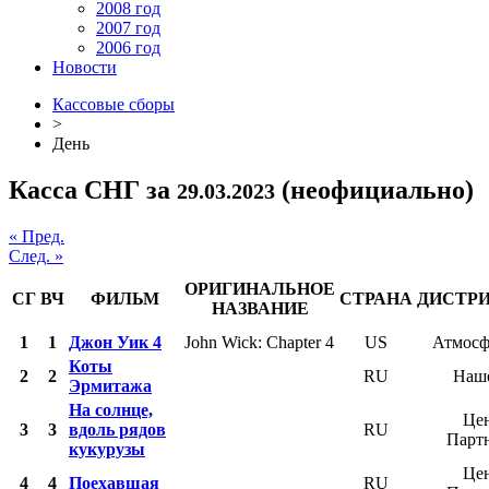
2008 год
2007 год
2006 год
Новости
Кассовые сборы
>
День
Касса СНГ за
(неофициально)
29.03.2023
« Пред.
След. »
ОРИГИНАЛЬНОЕ
СГ
ВЧ
ФИЛЬМ
СТРАНА
ДИСТР
НАЗВАНИЕ
1
1
Джон Уик 4
John Wick: Chapter 4
US
Атмосф
Коты
2
2
RU
Наш
Эрмитажа
На солнце,
Це
3
3
вдоль рядов
RU
Парт
кукурузы
Це
4
4
Поехавшая
RU