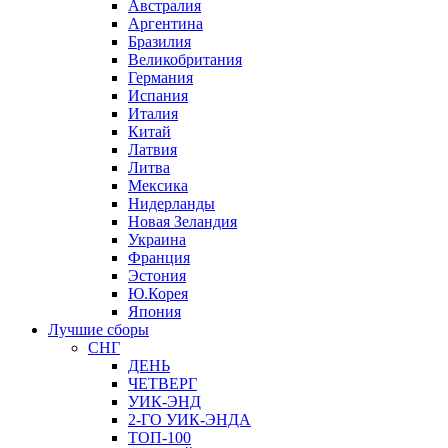
Австралия
Аргентина
Бразилия
Великобритания
Германия
Испания
Италия
Китай
Латвия
Литва
Мексика
Нидерланды
Новая Зеландия
Украина
Франция
Эстония
Ю.Корея
Япония
Лучшие сборы
СНГ
ДЕНЬ
ЧЕТВЕРГ
УИК-ЭНД
2-ГО УИК-ЭНДА
ТОП-100