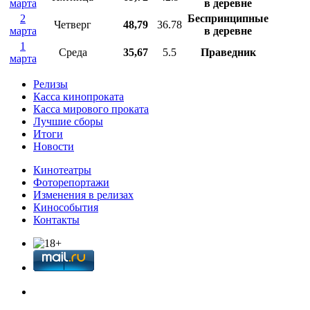
марта
в деревне
2
Беспринципные
Четверг
48,79
36.78
марта
в деревне
1
Среда
35,67
5.5
Праведник
марта
Релизы
Касса кинопроката
Касса мирового проката
Лучшие сборы
Итоги
Новости
Кинотеатры
Фоторепортажи
Изменения в релизах
Кинособытия
Контакты