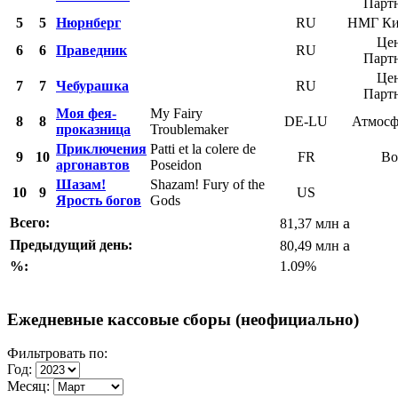
Парт
5
5
Нюрнберг
RU
НМГ Ки
Це
6
6
Праведник
RU
Парт
Це
7
7
Чебурашка
RU
Парт
Моя фея-
My Fairy
8
8
DE-LU
Атмосф
проказница
Troublemaker
Приключения
Patti et la colere de
9
10
FR
Во
аргонавтов
Poseidon
Шазам!
Shazam! Fury of the
10
9
US
Ярость богов
Gods
a
Всего:
81,37 млн
a
Предыдущий день:
80,49 млн
%:
1.09%
Ежедневные кассовые сборы (неофициально)
Фильтровать по:
Год:
Месяц: