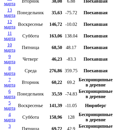
Вторник
38,08
6.88
Поехавшая
марта
13
Понедельник
35,63
-75.72
Поехавшая
марта
12
Воскресенье
146,72
-10.02
Поехавшая
марта
11
Суббота
163,06
138.04
Поехавшая
марта
10
Пятница
68,50
48.17
Поехавшая
марта
9
Четверг
46,23
-83.3
Поехавшая
марта
8
Среда
276,86
359.75
Поехавшая
марта
7
Беспринципные
Вторник
60,22
69.2
марта
в деревне
6
Беспринципные
Понедельник
35,59
-74.83
марта
в деревне
5
Воскресенье
141,39
-11.05
Нюрнберг
марта
4
Беспринципные
Суббота
158,96
128
марта
в деревне
3
Беспринципные
Пятница
69,72
42.9