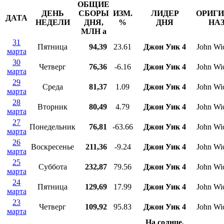
ОБЩИЕ
ДЕНЬ
СБОРЫ
ИЗМ.
ЛИДЕР
ОРИГ
ДАТА
НЕДЕЛИ
ДНЯ,
%
ДНЯ
НА
МЛН
a
31
Пятница
94,39
23.61
Джон Уик 4
John Wic
марта
30
Четверг
76,36
-6.16
Джон Уик 4
John Wic
марта
29
Среда
81,37
1.09
Джон Уик 4
John Wic
марта
28
Вторник
80,49
4.79
Джон Уик 4
John Wic
марта
27
Понедельник
76,81
-63.66
Джон Уик 4
John Wic
марта
26
Воскресенье
211,36
-9.24
Джон Уик 4
John Wic
марта
25
Суббота
232,87
79.56
Джон Уик 4
John Wic
марта
24
Пятница
129,69
17.99
Джон Уик 4
John Wic
марта
23
Четверг
109,92
95.83
Джон Уик 4
John Wic
марта
На солнце,