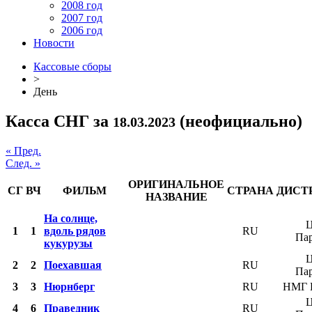
2008 год
2007 год
2006 год
Новости
Кассовые сборы
>
День
Касса СНГ за
(неофициально)
18.03.2023
« Пред.
След. »
ОРИГИНАЛЬНОЕ
СГ
ВЧ
ФИЛЬМ
СТРАНА
ДИСТ
НАЗВАНИЕ
На солнце,
Ц
1
1
вдоль рядов
RU
Па
кукурузы
Ц
2
2
Поехавшая
RU
Па
3
3
Нюрнберг
RU
НМГ 
Ц
4
6
Праведник
RU