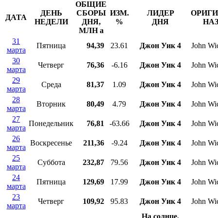
ОБЩИЕ
ДЕНЬ
СБОРЫ
ИЗМ.
ЛИДЕР
ОРИГ
ДАТА
НЕДЕЛИ
ДНЯ,
%
ДНЯ
НА
МЛН
a
31
Пятница
94,39
23.61
Джон Уик 4
John Wic
марта
30
Четверг
76,36
-6.16
Джон Уик 4
John Wic
марта
29
Среда
81,37
1.09
Джон Уик 4
John Wic
марта
28
Вторник
80,49
4.79
Джон Уик 4
John Wic
марта
27
Понедельник
76,81
-63.66
Джон Уик 4
John Wic
марта
26
Воскресенье
211,36
-9.24
Джон Уик 4
John Wic
марта
25
Суббота
232,87
79.56
Джон Уик 4
John Wic
марта
24
Пятница
129,69
17.99
Джон Уик 4
John Wic
марта
23
Четверг
109,92
95.83
Джон Уик 4
John Wic
марта
На солнце,