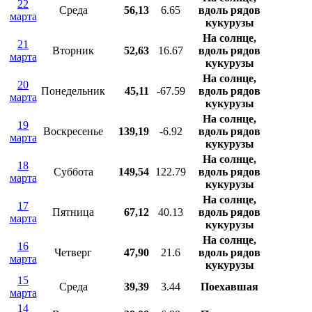
22
Среда
56,13
6.65
вдоль рядов
марта
кукурузы
На солнце,
21
Вторник
52,63
16.67
вдоль рядов
марта
кукурузы
На солнце,
20
Понедельник
45,11
-67.59
вдоль рядов
марта
кукурузы
На солнце,
19
Воскресенье
139,19
-6.92
вдоль рядов
марта
кукурузы
На солнце,
18
Суббота
149,54
122.79
вдоль рядов
марта
кукурузы
На солнце,
17
Пятница
67,12
40.13
вдоль рядов
марта
кукурузы
На солнце,
16
Четверг
47,90
21.6
вдоль рядов
марта
кукурузы
15
Среда
39,39
3.44
Поехавшая
марта
14