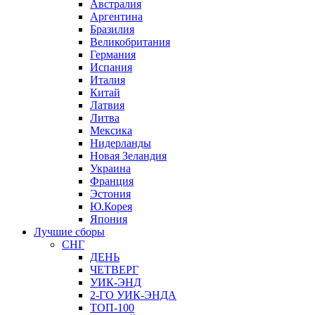
Австралия
Аргентина
Бразилия
Великобритания
Германия
Испания
Италия
Китай
Латвия
Литва
Мексика
Нидерланды
Новая Зеландия
Украина
Франция
Эстония
Ю.Корея
Япония
Лучшие сборы
СНГ
ДЕНЬ
ЧЕТВЕРГ
УИК-ЭНД
2-ГО УИК-ЭНДА
ТОП-100