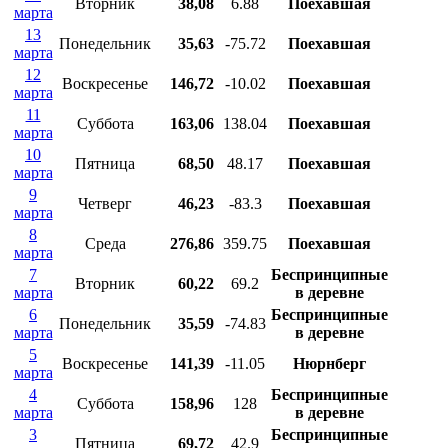
Вторник
38,08
6.88
Поехавшая
марта
13
Понедельник
35,63
-75.72
Поехавшая
марта
12
Воскресенье
146,72
-10.02
Поехавшая
марта
11
Суббота
163,06
138.04
Поехавшая
марта
10
Пятница
68,50
48.17
Поехавшая
марта
9
Четверг
46,23
-83.3
Поехавшая
марта
8
Среда
276,86
359.75
Поехавшая
марта
7
Беспринципные
Вторник
60,22
69.2
марта
в деревне
6
Беспринципные
Понедельник
35,59
-74.83
марта
в деревне
5
Воскресенье
141,39
-11.05
Нюрнберг
марта
4
Беспринципные
Суббота
158,96
128
марта
в деревне
3
Беспринципные
Пятница
69,72
42.9