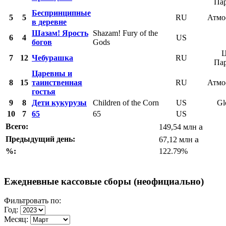
Па
Беспринципные
5
5
RU
Атмо
в деревне
Шазам! Ярость
Shazam! Fury of the
6
4
US
богов
Gods
Ц
7
12
Чебурашка
RU
Па
Царевны и
8
15
таинственная
RU
Атмо
гостья
9
8
Дети кукурузы
Children of the Corn
US
Gl
10
7
65
65
US
a
Всего:
149,54 млн
a
Предыдущий день:
67,12 млн
%:
122.79%
Ежедневные кассовые сборы (неофициально)
Фильтровать по:
Год:
Месяц: