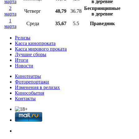
марта
в деревне
2
Беспринципные
Четверг
48,79
36.78
марта
в деревне
1
Среда
35,67
5.5
Праведник
марта
Релизы
Касса кинопроката
Касса мирового проката
Лучшие сборы
Итоги
Новости
Кинотеатры
Фоторепортажи
Изменения в релизах
Кинособытия
Контакты