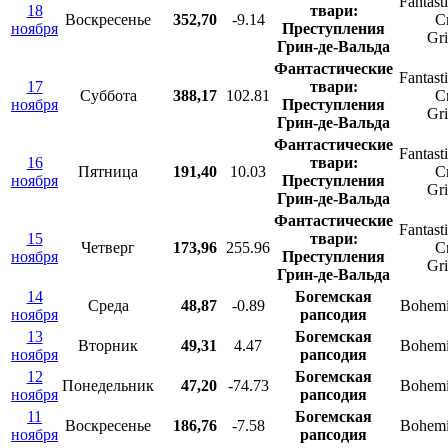
Fantast
18
твари:
Воскресенье
352,70
-9.14
C
ноября
Преступления
Gr
Грин-де-Вальда
Фантастические
Fantast
17
твари:
Суббота
388,17
102.81
C
ноября
Преступления
Gr
Грин-де-Вальда
Фантастические
Fantast
16
твари:
Пятница
191,40
10.03
C
ноября
Преступления
Gr
Грин-де-Вальда
Фантастические
Fantast
15
твари:
Четверг
173,96
255.96
C
ноября
Преступления
Gr
Грин-де-Вальда
14
Богемская
Среда
48,87
-0.89
Bohemi
ноября
рапсодия
13
Богемская
Вторник
49,31
4.47
Bohemi
ноября
рапсодия
12
Богемская
Понедельник
47,20
-74.73
Bohemi
ноября
рапсодия
11
Богемская
Воскресенье
186,76
-7.58
Bohemi
ноября
рапсодия