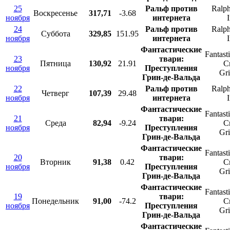
25
Ральф против
Ralph
Воскресенье
317,71
-3.68
ноября
интернета
I
24
Ральф против
Ralph
Суббота
329,85
151.95
ноября
интернета
I
Фантастические
Fantast
23
твари:
Пятница
130,92
21.91
C
ноября
Преступления
Gr
Грин-де-Вальда
22
Ральф против
Ralph
Четверг
107,39
29.48
ноября
интернета
I
Фантастические
Fantast
21
твари:
Среда
82,94
-9.24
C
ноября
Преступления
Gr
Грин-де-Вальда
Фантастические
Fantast
20
твари:
Вторник
91,38
0.42
C
ноября
Преступления
Gr
Грин-де-Вальда
Фантастические
Fantast
19
твари:
Понедельник
91,00
-74.2
C
ноября
Преступления
Gr
Грин-де-Вальда
Фантастические