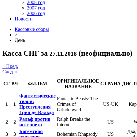
2008 год
2007 год
2006 год
Новости
Кассовые сборы
>
День
Касса СНГ за
(неофициально)
27.11.2018
« Пред.
След. »
ОРИГИНАЛЬНОЕ
СГ
ВЧ
ФИЛЬМ
СТРАНА
ДИСТ
НАЗВАНИЕ
Фантастические
Fantastic Beasts: The
твари:
1
1
Crimes of
US-UK
Кар
Преступления
Grindelwald
Грин-де-Вальда
Ральф против
Ralph Breaks the
2
2
US
W
интернета
Internet
Богемская
Два
3
3
Bohemian Rhapsody
US
рапсодия
Ф