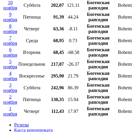
10
Богемская
Суббота
202,07
121.11
Bohemi
ноября
рапсодия
9
Богемская
Пятница
91,39
44.24
Bohemi
ноября
рапсодия
8
Богемская
Четверг
63,36
-8.11
Bohemi
ноября
рапсодия
7
Богемская
Среда
68,95
0.73
Bohemi
ноября
рапсодия
6
Богемская
Вторник
68,45
-68.58
Bohemi
ноября
рапсодия
5
Богемская
Понедельник
217,87
-26.37
Bohemi
ноября
рапсодия
4
Богемская
Воскресенье
295,90
21.79
Bohemi
ноября
рапсодия
3
Богемская
Суббота
242,96
86.39
Bohemi
ноября
рапсодия
2
Богемская
Пятница
130,35
15.94
Bohemi
ноября
рапсодия
1
Богемская
Четверг
112,43
17.97
Bohemi
ноября
рапсодия
Релизы
Касса кинопроката