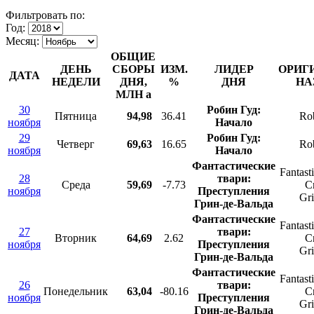
Фильтровать по:
Год:
Месяц:
ОБЩИЕ
ДЕНЬ
СБОРЫ
ИЗМ.
ЛИДЕР
ОРИГ
ДАТА
НЕДЕЛИ
ДНЯ,
%
ДНЯ
НА
МЛН
a
30
Робин Гуд:
Пятница
94,98
36.41
Ro
ноября
Начало
29
Робин Гуд:
Четверг
69,63
16.65
Ro
ноября
Начало
Фантастические
Fantast
28
твари:
Среда
59,69
-7.73
C
ноября
Преступления
Gr
Грин-де-Вальда
Фантастические
Fantast
27
твари:
Вторник
64,69
2.62
C
ноября
Преступления
Gr
Грин-де-Вальда
Фантастические
Fantast
26
твари:
Понедельник
63,04
-80.16
C
ноября
Преступления
Gr
Грин-де-Вальда