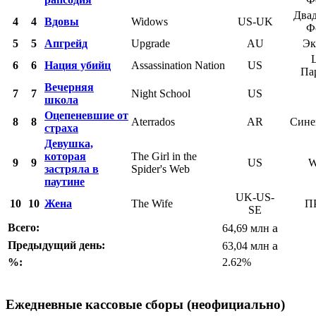
Два
4
4
Вдовы
Widows
US-UK
Ф
5
5
Апгрейд
Upgrade
AU
Эк
6
6
Нация убийц
Assassination Nation
US
Па
Вечерняя
7
7
Night School
US
школа
Оцепеневшие от
8
8
Aterrados
AR
Сине
страха
Девушка,
которая
The Girl in the
9
9
US
W
застряла в
Spider's Web
паутине
UK-US-
10
10
Жена
The Wife
П
SE
a
Всего:
64,69 млн
a
Предыдущий день:
63,04 млн
%:
2.62%
Ежедневные кассовые сборы (неофициально)